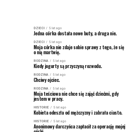
DZIECI
5 lat ago
Jedna córka dostała nowe buty, a druga nie.
DZIECI
5 lat ago
Moja córka nie zdaje sobie sprawy z tego, że się
o nią martwię.
RODZINA
5 lat ago
Kiedy jogurty są przyczyną rozwodu.
RODZINA
5 lat ago
Chciwy ojciec.
RODZINA
5 lat ago
Moja teściowa nie chce się zająć dziećmi, gdy
jestem w pracy.
HISTORIE
5 lat ago
Kobieta odeszła od mężczyzny i zabrała ciasto.
HISTORIE
5 lat ago
Anonimowy darczyńca zapłacił za operację mojej
córki.