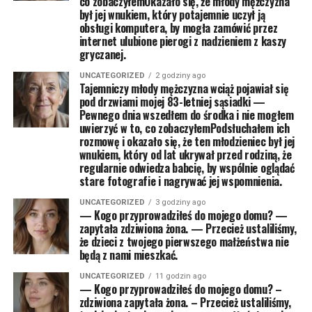
co zobaczyłemOkazało się, że młody mężczyzna
był jej wnukiem, który potajemnie uczył ją
obsługi komputera, by mogła zamówić przez
internet ulubione pierogi z nadzieniem z kaszy
gryczanej.
UNCATEGORIZED
2 godziny ago
Tajemniczy młody mężczyzna wciąż pojawiał się
pod drzwiami mojej 83-letniej sąsiadki —
Pewnego dnia wszedłem do środka i nie mogłem
uwierzyć w to, co zobaczyłemPodsłuchałem ich
rozmowę i okazało się, że ten młodzieniec był jej
wnukiem, który od lat ukrywał przed rodziną, że
regularnie odwiedza babcię, by wspólnie oglądać
stare fotografie i nagrywać jej wspomnienia.
UNCATEGORIZED
3 godziny ago
— Kogo przyprowadziłeś do mojego domu? —
zapytała zdziwiona żona. — Przecież ustaliliśmy,
że dzieci z twojego pierwszego małżeństwa nie
będą z nami mieszkać.
UNCATEGORIZED
11 godzin ago
— Kogo przyprowadziłeś do mojego domu? –
zdziwiona zapytała żona. – Przecież ustaliliśmy,