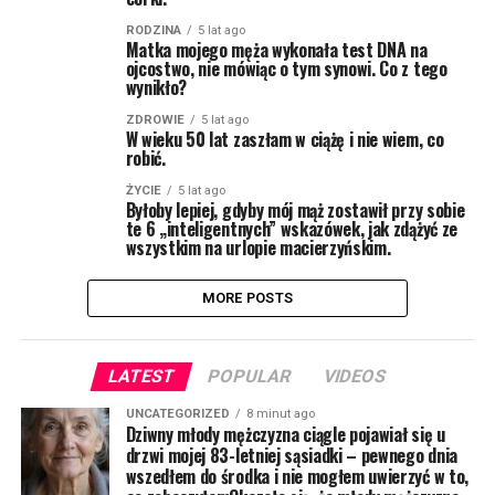
RODZINA
5 lat ago
Matka mojego męża wykonała test DNA na
ojcostwo, nie mówiąc o tym synowi. Co z tego
wynikło?
ZDROWIE
5 lat ago
W wieku 50 lat zaszłam w ciążę i nie wiem, co
robić.
ŻYCIE
5 lat ago
Byłoby lepiej, gdyby mój mąż zostawił przy sobie
te 6 „inteligentnych” wskazówek, jak zdążyć ze
wszystkim na urlopie macierzyńskim.
MORE POSTS
LATEST
POPULAR
VIDEOS
UNCATEGORIZED
8 minut ago
Dziwny młody mężczyzna ciągle pojawiał się u
drzwi mojej 83-letniej sąsiadki – pewnego dnia
wszedłem do środka i nie mogłem uwierzyć w to,