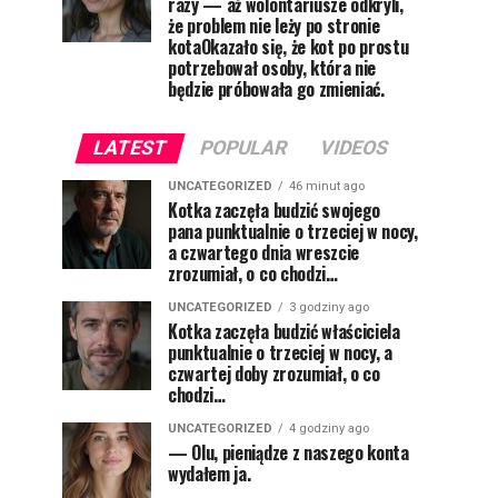
razy — aż wolontariusze odkryli,
że problem nie leży po stronie
kotaOkazało się, że kot po prostu
potrzebował osoby, która nie
będzie próbowała go zmieniać.
LATEST
POPULAR
VIDEOS
UNCATEGORIZED
46 minut ago
Kotka zaczęła budzić swojego
pana punktualnie o trzeciej w nocy,
a czwartego dnia wreszcie
zrozumiał, o co chodzi…
UNCATEGORIZED
3 godziny ago
Kotka zaczęła budzić właściciela
punktualnie o trzeciej w nocy, a
czwartej doby zrozumiał, o co
chodzi…
UNCATEGORIZED
4 godziny ago
— Olu, pieniądze z naszego konta
wydałem ja.