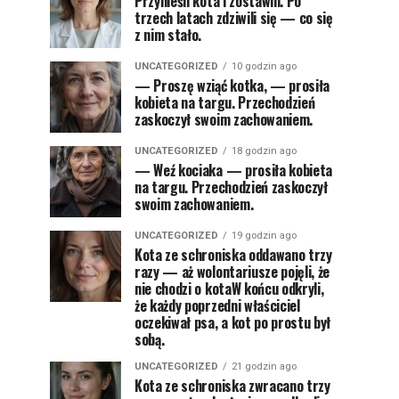
Przynieśli kota i zostawili. Po
trzech latach zdziwili się — co się
z nim stało.
UNCATEGORIZED
10 godzin ago
— Proszę wziąć kotka, — prosiła
kobieta na targu. Przechodzień
zaskoczył swoim zachowaniem.
UNCATEGORIZED
18 godzin ago
— Weź kociaka — prosiła kobieta
na targu. Przechodzień zaskoczył
swoim zachowaniem.
UNCATEGORIZED
19 godzin ago
Kota ze schroniska oddawano trzy
razy — aż wolontariusze pojęli, że
nie chodzi o kotaW końcu odkryli,
że każdy poprzedni właściciel
oczekiwał psa, a kot po prostu był
sobą.
UNCATEGORIZED
21 godzin ago
Kota ze schroniska zwracano trzy