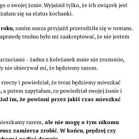
o o swojej żonie. Wyjaśnił tylko, że ich związek jest
załam się na status kochanki.
 roku
, zanim nasza przyjaźń przerodziła się w romans.
naprawdę trudno było mi zaakceptować, że nie jestem
uczuciami – żadna z koleżanek mnie nie zrozumie
,
y nie obiecywał mi, że będziemy razem.
rzeczy i powiedział, że teraz będziemy mieszkać
 a potem zapytałam, co powiedział swojej żonie i
iał im, że powinni przez jakiś czas mieszkać
 mieszkamy razem,
ale nie mogę o tym nikomu
teusz zamierza zrobić. W końcu, prędzej czy
boru i podjąć decyzję.