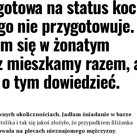
gotowa na status koc
ego nie przygotowuje.
am się w żonatym
z mieszkamy razem, 
 o tym dowiedzieć.
nych okolicznościach. Jadłam śniadanie w barze
olika i tak się jakoś złożyło, że przypadkiem filiżanka
owała na plecach nieznajomego mężczyzny
.