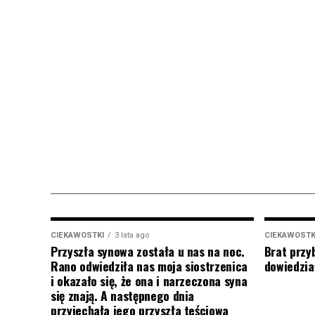
CIEKAWOSTKI
3 lata ago
CIEKAWOSTK
Przyszła synowa została u nas na noc.
Brat przy
Rano odwiedziła nas moja siostrzenica
dowiedział
i okazało się, że ona i narzeczona syna
się znają. A następnego dnia
przyjechała jego przyszła teściowa