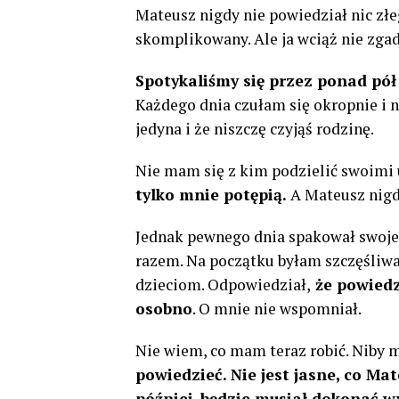
Mateusz nigdy nie powiedział nic złeg
skomplikowany. Ale ja wciąż nie zgad
Spotykaliśmy się przez ponad pół
Każdego dnia czułam się okropnie i 
jedyna i że niszczę czyjąś rodzinę.
Nie mam się z kim podzielić swoimi 
tylko mnie potępią.
A Mateusz nigd
Jednak pewnego dnia spakował swoje 
razem. Na początku byłam szczęśliwa,
dzieciom. Odpowiedział,
że powiedz
osobno
. O mnie nie wspomniał.
Nie wiem, co mam teraz robić. Niby
powiedzieć. Nie jest jasne, co Ma
później, będzie musiał dokonać wy