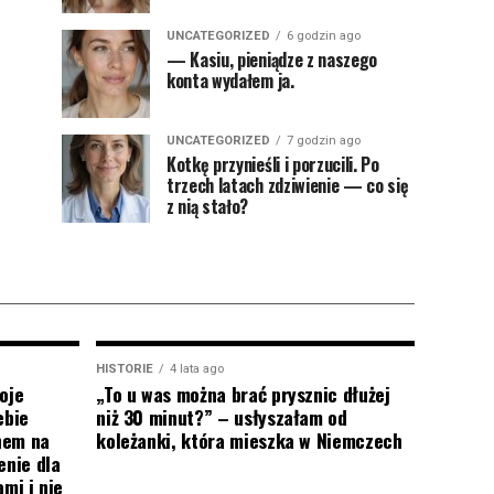
UNCATEGORIZED
6 godzin ago
— Kasiu, pieniądze z naszego
konta wydałem ja.
UNCATEGORIZED
7 godzin ago
Kotkę przynieśli i porzucili. Po
trzech latach zdziwienie — co się
z nią stało?
HISTORIE
4 lata ago
oje
„To u was można brać prysznic dłużej
ebie
niż 30 minut?” – usłyszałam od
onem na
koleżanki, która mieszka w Niemczech
enie dla
mi i nie