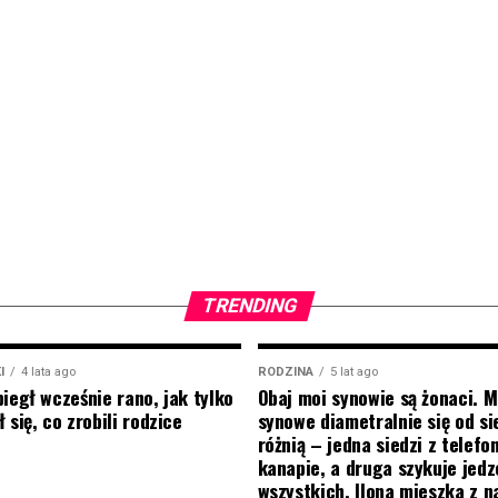
TRENDING
I
4 lata ago
RODZINA
5 lat ago
biegł wcześnie rano, jak tylko
Obaj moi synowie są żonaci. M
 się, co zrobili rodzice
synowe diametralnie się od si
różnią – jedna siedzi z telef
kanapie, a druga szykuje jedz
wszystkich. Ilona mieszka z na