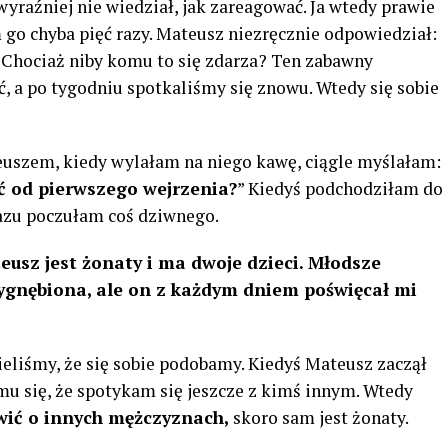
jwyraźniej nie wiedział, jak zareagować. Ja wtedy prawie
go chyba pięć razy. Mateusz niezręcznie odpowiedział:
. Chociaż niby komu to się zdarza? Ten zabawny
, a po tygodniu spotkaliśmy się znowu. Wtedy się sobie
euszem, kiedy wylałam na niego kawę, ciągle myślałam:
ć od pierwszego wejrzenia?
” Kiedyś podchodziłam do
razu poczułam coś dziwnego.
eusz jest żonaty i ma dwoje dzieci. Młodsze
zygnębiona, ale on z każdym dniem poświęcał mi
ieliśmy, że się sobie podobamy. Kiedyś Mateusz zaczął
u się, że spotykam się jeszcze z kimś innym. Wtedy
ić o innych mężczyznach,
skoro sam jest żonaty.