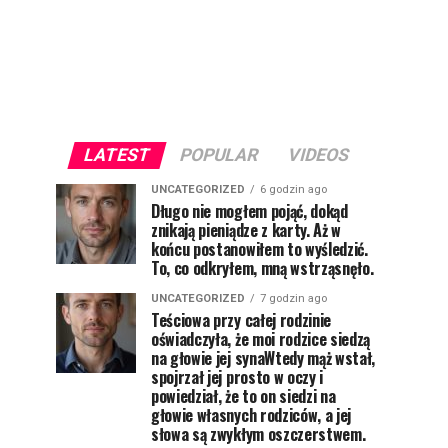
LATEST
POPULAR
VIDEOS
UNCATEGORIZED
6 godzin ago
Długo nie mogłem pojąć, dokąd
znikają pieniądze z karty. Aż w
końcu postanowiłem to wyśledzić.
To, co odkryłem, mną wstrząsnęło.
UNCATEGORIZED
7 godzin ago
Teściowa przy całej rodzinie
oświadczyła, że moi rodzice siedzą
na głowie jej synaWtedy mąż wstał,
spojrzał jej prosto w oczy i
powiedział, że to on siedzi na
głowie własnych rodziców, a jej
słowa są zwykłym oszczerstwem.