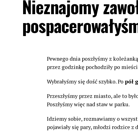
Nieznajomy zawoł
pospacerowałyś
Pewnego dnia poszłyśmy z koleżank
przez godzinkę pochodziły po mieście.
Wybrałyśmy się dość szybko. Po
pół 
Przeszłyśmy przez miasto, ale to było
Poszłyśmy więc nad staw w parku.
Idziemy sobie, rozmawiamy o wszystk
pojawiały się pary, młodzi rodzice z d