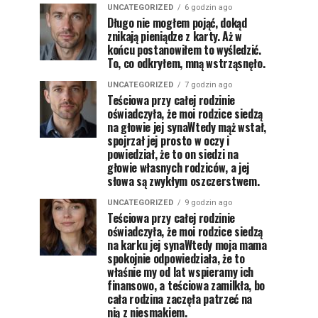
UNCATEGORIZED
6 godzin ago
Długo nie mogłem pojąć, dokąd
znikają pieniądze z karty. Aż w
końcu postanowiłem to wyśledzić.
To, co odkryłem, mną wstrząsnęło.
UNCATEGORIZED
7 godzin ago
Teściowa przy całej rodzinie
oświadczyła, że moi rodzice siedzą
na głowie jej synaWtedy mąż wstał,
spojrzał jej prosto w oczy i
powiedział, że to on siedzi na
głowie własnych rodziców, a jej
słowa są zwykłym oszczerstwem.
UNCATEGORIZED
9 godzin ago
Teściowa przy całej rodzinie
oświadczyła, że moi rodzice siedzą
na karku jej synaWtedy moja mama
spokojnie odpowiedziała, że to
właśnie my od lat wspieramy ich
finansowo, a teściowa zamilkła, bo
cała rodzina zaczęła patrzeć na
nią z niesmakiem.