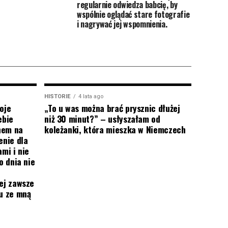
regularnie odwiedza babcię, by
wspólnie oglądać stare fotografie
i nagrywać jej wspomnienia.
HISTORIE
4 lata ago
oje
„To u was można brać prysznic dłużej
ebie
niż 30 minut?” – usłyszałam od
onem na
koleżanki, która mieszka w Niemczech
enie dla
mi i nie
o dnia nie
ej zawsze
mu ze mną