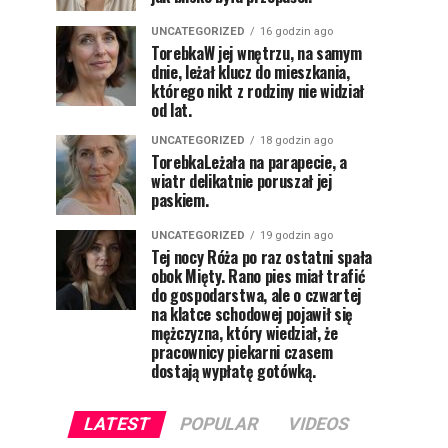
UNCATEGORIZED
16 godzin ago
TorebkaW jej wnętrzu, na samym
dnie, leżał klucz do mieszkania,
którego nikt z rodziny nie widział
od lat.
UNCATEGORIZED
18 godzin ago
TorebkaLeżała na parapecie, a
wiatr delikatnie poruszał jej
paskiem.
UNCATEGORIZED
19 godzin ago
Tej nocy Róża po raz ostatni spała
obok Mięty. Rano pies miał trafić
do gospodarstwa, ale o czwartej
na klatce schodowej pojawił się
mężczyzna, który wiedział, że
pracownicy piekarni czasem
dostają wypłatę gotówką.
LATEST
POPULAR
VIDEOS