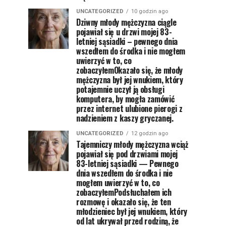
UNCATEGORIZED
10 godzin ago
Dziwny młody mężczyzna ciągle
pojawiał się u drzwi mojej 83-
letniej sąsiadki – pewnego dnia
wszedłem do środka i nie mogłem
uwierzyć w to, co
zobaczyłemOkazało się, że młody
mężczyzna był jej wnukiem, który
potajemnie uczył ją obsługi
komputera, by mogła zamówić
przez internet ulubione pierogi z
nadzieniem z kaszy gryczanej.
UNCATEGORIZED
12 godzin ago
Tajemniczy młody mężczyzna wciąż
pojawiał się pod drzwiami mojej
83-letniej sąsiadki — Pewnego
dnia wszedłem do środka i nie
mogłem uwierzyć w to, co
zobaczyłemPodsłuchałem ich
rozmowę i okazało się, że ten
młodzieniec był jej wnukiem, który
od lat ukrywał przed rodziną, że