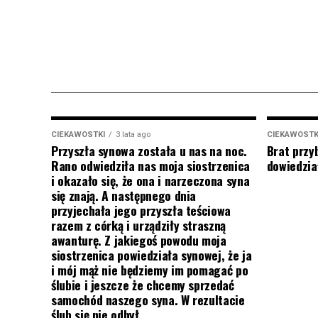
CIEKAWOSTKI
3 lata ago
CIEKAWOSTK
Przyszła synowa została u nas na noc.
Brat przy
Rano odwiedziła nas moja siostrzenica
dowiedział
i okazało się, że ona i narzeczona syna
się znają. A następnego dnia
przyjechała jego przyszła teściowa
razem z córką i urządziły straszną
awanturę. Z jakiegoś powodu moja
siostrzenica powiedziała synowej, że ja
i mój mąż nie będziemy im pomagać po
ślubie i jeszcze że chcemy sprzedać
samochód naszego syna. W rezultacie
ślub się nie odbył