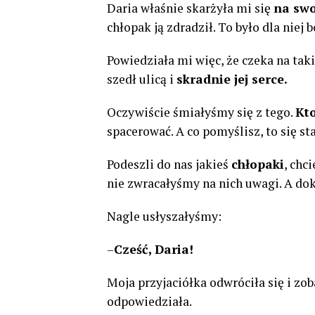
Daria właśnie skarżyła mi się
na swo
chłopak ją zdradził. To było dla niej 
Powiedziała mi więc, że czeka na taki
szedł ulicą i
skradnie jej serce.
Oczywiście śmiałyśmy się z tego.
Kto
spacerować. A co pomyślisz, to się st
Podeszli do nas jakieś
chłopaki
, chc
nie zwracałyśmy na nich uwagi. A dok
Nagle usłyszałyśmy:
–
Cześć, Daria!
Moja przyjaciółka odwróciła się i zo
odpowiedziała.