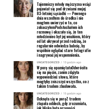
Tajemniczy młody mężczyzna wciąż
pojawiał się pod drzwiami mojej
83-letniej sąsiadki — Pewnego
dnia wszedłem do środka i nie
mogłem uwierzyć w to, co
zobaczyłemPodsłuchałem ich
rozmowę i okazało się, że ten
młodzieniec był jej wnukiem, który
od lat ukrywał przed rodziną, że
regularnie odwiedza babcię, by
wspólnie oglądać stare fotografie
i nagrywać jej wspomnienia.
UNCATEGORIZED
13 godzin ago
W porę się opamiętałaOdwróciła
się na pięcie, zanim zdążyła
wypowiedzieć słowa, które
mogłyby zniszczyć wszystko, co z
takim trudem zbudowała.
UNCATEGORIZED
15 godzin ago
Ocknęła się w poręZ trudem
złapała oddech, gdy zrozumiała,
jak blisko była przepaści.