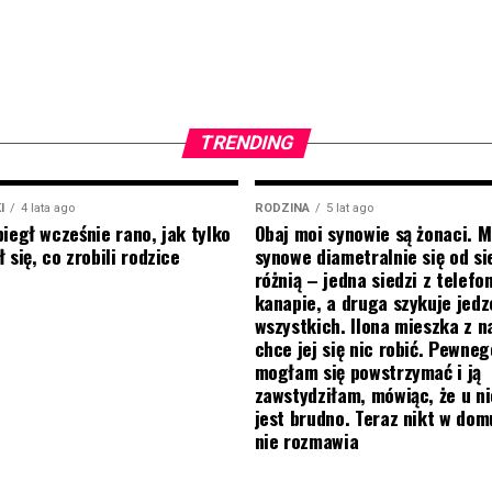
TRENDING
I
4 lata ago
RODZINA
5 lat ago
biegł wcześnie rano, jak tylko
Obaj moi synowie są żonaci. M
 się, co zrobili rodzice
synowe diametralnie się od si
różnią – jedna siedzi z telef
kanapie, a druga szykuje jedz
wszystkich. Ilona mieszka z na
chce jej się nic robić. Pewneg
mogłam się powstrzymać i ją
zawstydziłam, mówiąc, że u ni
jest brudno. Teraz nikt w do
nie rozmawia