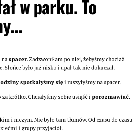
ał w parku. To
my…
ą na
spacer
. Zadzwoniłam po niej, żebyśmy chociaż
 Słońce było już nisko i upał tak nie dokuczał.
godziny spotkałyśmy się
i ruszyłyśmy na spacer.
 za krótko. Chciałyśmy sobie usiąść i
porozmawiać.
im i niczym. Nie było tam tłumów. Od czasu do czasu
ziećmi i grupy przyjaciół.