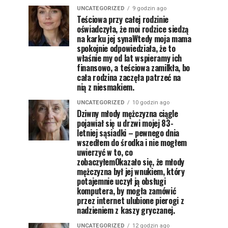
UNCATEGORIZED
9 godzin ago
Teściowa przy całej rodzinie
oświadczyła, że moi rodzice siedzą
na karku jej synaWtedy moja mama
spokojnie odpowiedziała, że to
właśnie my od lat wspieramy ich
finansowo, a teściowa zamilkła, bo
cała rodzina zaczęła patrzeć na
nią z niesmakiem.
UNCATEGORIZED
10 godzin ago
Dziwny młody mężczyzna ciągle
pojawiał się u drzwi mojej 83-
letniej sąsiadki – pewnego dnia
wszedłem do środka i nie mogłem
uwierzyć w to, co
zobaczyłemOkazało się, że młody
mężczyzna był jej wnukiem, który
potajemnie uczył ją obsługi
komputera, by mogła zamówić
przez internet ulubione pierogi z
nadzieniem z kaszy gryczanej.
UNCATEGORIZED
12 godzin ago