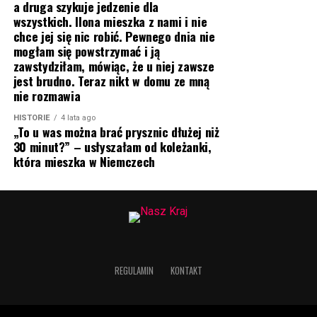
a druga szykuje jedzenie dla
wszystkich. Ilona mieszka z nami i nie
chce jej się nic robić. Pewnego dnia nie
mogłam się powstrzymać i ją
zawstydziłam, mówiąc, że u niej zawsze
jest brudno. Teraz nikt w domu ze mną
nie rozmawia
HISTORIE
4 lata ago
„To u was można brać prysznic dłużej niż
30 minut?” – usłyszałam od koleżanki,
która mieszka w Niemczech
REGULAMIN
KONTAKT