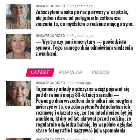
UNCATEGORIZED
18 godzin ago
Zobaczyłem wnuka po raz pierwszy w szpitalu,
ale jedno zdanie od pielęgniarki całkowicie
zmieniło to, co myślałem o rodzinie mojego syna.
UNCATEGORIZED
19 godzin ago
— Wystarczy pani emerytury — powiedziała
synowa. Tego samego dnia odmówiłam siedzenia
z wnukami.
LATEST
POPULAR
VIDEOS
UNCATEGORIZED
12 minut ago
Tajemniczy młody mężczyzna wciąż pojawiał się
pod drzwiami mojej 83-letniej sąsiadki —
Pewnego dnia wszedłem do środka i nie mogłem
uwierzyć w to, co zobaczyłemPodsłuchałem ich
rozmowę i okazało się, że ten młodzieniec był jej
wnukiem, który od lat ukrywał przed rodziną, że
regularnie odwiedza babcię, by wspólnie oglądać
stare fotografie i nagrywać jej wspomnienia.
UNCATEGORIZED
1 godzinę ago