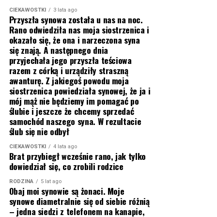
CIEKAWOSTKI
3 lata ago
Przyszła synowa została u nas na noc.
Rano odwiedziła nas moja siostrzenica i
okazało się, że ona i narzeczona syna
się znają. A następnego dnia
przyjechała jego przyszła teściowa
razem z córką i urządziły straszną
awanturę. Z jakiegoś powodu moja
siostrzenica powiedziała synowej, że ja i
mój mąż nie będziemy im pomagać po
ślubie i jeszcze że chcemy sprzedać
samochód naszego syna. W rezultacie
ślub się nie odbył
CIEKAWOSTKI
4 lata ago
Brat przybiegł wcześnie rano, jak tylko
dowiedział się, co zrobili rodzice
RODZINA
5 lat ago
Obaj moi synowie są żonaci. Moje
synowe diametralnie się od siebie różnią
– jedna siedzi z telefonem na kanapie,