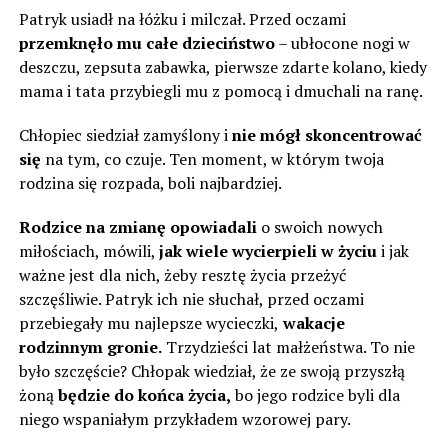
Patryk usiadł na łóżku i milczał. Przed oczami
przemknęło mu całe dzieciństwo
– ubłocone nogi w
deszczu, zepsuta zabawka, pierwsze zdarte kolano, kiedy
mama i tata przybiegli mu z pomocą i dmuchali na ranę.
Chłopiec siedział zamyślony i
nie mógł skoncentrować
się
na tym, co czuje. Ten moment, w którym twoja
rodzina się rozpada, boli najbardziej.
Rodzice na zmianę opowiadali
o swoich nowych
miłościach, mówili,
jak wiele wycierpieli w życiu
i jak
ważne jest dla nich, żeby resztę życia przeżyć
szczęśliwie. Patryk ich nie słuchał, przed oczami
przebiegały mu najlepsze wycieczki,
wakacje
rodzinnym gronie.
Trzydzieści lat małżeństwa. To nie
było szczęście? Chłopak wiedział, że ze swoją przyszłą
żoną
będzie do końca życia,
bo jego rodzice byli dla
niego wspaniałym przykładem wzorowej pary.