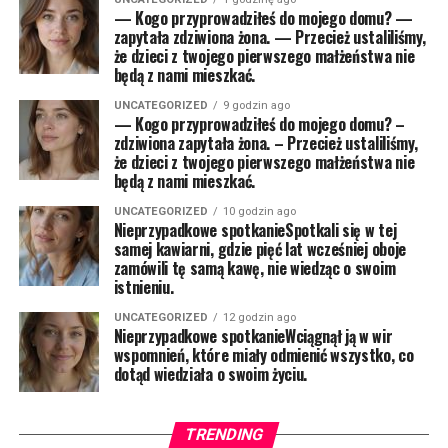
— Kogo przyprowadziłeś do mojego domu? —
zapytała zdziwiona żona. — Przecież ustaliliśmy,
że dzieci z twojego pierwszego małżeństwa nie
będą z nami mieszkać.
UNCATEGORIZED
9 godzin ago
— Kogo przyprowadziłeś do mojego domu? –
zdziwiona zapytała żona. – Przecież ustaliliśmy,
że dzieci z twojego pierwszego małżeństwa nie
będą z nami mieszkać.
UNCATEGORIZED
10 godzin ago
Nieprzypadkowe spotkanieSpotkali się w tej
samej kawiarni, gdzie pięć lat wcześniej oboje
zamówili tę samą kawę, nie wiedząc o swoim
istnieniu.
UNCATEGORIZED
12 godzin ago
Nieprzypadkowe spotkanieWciągnął ją w wir
wspomnień, które miały odmienić wszystko, co
dotąd wiedziała o swoim życiu.
TRENDING