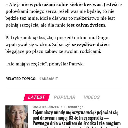
– Ale ja
nie wyobrażam sobie siebie bez was.
Jesteście
połówkami mojego serca. Jeżeli was nie będzie, to nie
będzie też mnie. Może dla was to małżeństwo nie jest
pełnią szczęścia, ale dla mnie
jest całym życiem.
Patryk zamknął książkę i poszedł do kuchni. Długo
wpatrywał się w okno. Zobaczył
szczęśliwe dzieci
biegające po placu zabaw ze swoimi rodzicami.
„Ale mają szczęście”, pomyślał Patryk.
RELATED TOPICS:
AKSAMIT
LATEST
POPULAR
VIDEOS
UNCATEGORIZED
12 minut ago
Tajemniczy młody mężczyzna wciąż pojawiał się
pod drzwiami mojej 83-letniej sąsiadki —
Pewnego dnia wszedłem do środka i nie mogłem