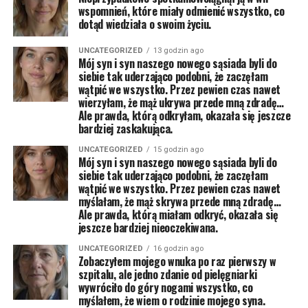
wspomnień, które miały odmienić wszystko, co
dotąd wiedziała o swoim życiu.
UNCATEGORIZED
13 godzin ago
Mój syn i syn naszego nowego sąsiada byli do
siebie tak uderzająco podobni, że zaczęłam
wątpić we wszystko. Przez pewien czas nawet
wierzyłam, że mąż ukrywa przede mną zdradę…
Ale prawda, którą odkryłam, okazała się jeszcze
bardziej zaskakująca.
UNCATEGORIZED
15 godzin ago
Mój syn i syn naszego nowego sąsiada byli do
siebie tak uderzająco podobni, że zaczęłam
wątpić we wszystko. Przez pewien czas nawet
myślałam, że mąż skrywa przede mną zdradę…
Ale prawda, którą miałam odkryć, okazała się
jeszcze bardziej nieoczekiwana.
UNCATEGORIZED
16 godzin ago
Zobaczyłem mojego wnuka po raz pierwszy w
szpitalu, ale jedno zdanie od pielęgniarki
wywróciło do góry nogami wszystko, co
myślałem, że wiem o rodzinie mojego syna.