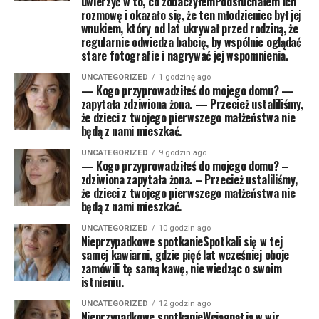
uwierzyć w to, co zobaczyłemPodsłuchałem ich
rozmowę i okazało się, że ten młodzieniec był jej
wnukiem, który od lat ukrywał przed rodziną, że
regularnie odwiedza babcię, by wspólnie oglądać
stare fotografie i nagrywać jej wspomnienia.
UNCATEGORIZED
1 godzinę ago
— Kogo przyprowadziłeś do mojego domu? —
zapytała zdziwiona żona. — Przecież ustaliliśmy,
że dzieci z twojego pierwszego małżeństwa nie
będą z nami mieszkać.
UNCATEGORIZED
9 godzin ago
— Kogo przyprowadziłeś do mojego domu? –
zdziwiona zapytała żona. – Przecież ustaliliśmy,
że dzieci z twojego pierwszego małżeństwa nie
będą z nami mieszkać.
UNCATEGORIZED
10 godzin ago
Nieprzypadkowe spotkanieSpotkali się w tej
samej kawiarni, gdzie pięć lat wcześniej oboje
zamówili tę samą kawę, nie wiedząc o swoim
istnieniu.
UNCATEGORIZED
12 godzin ago
Nieprzypadkowe spotkanieWciągnął ją w wir