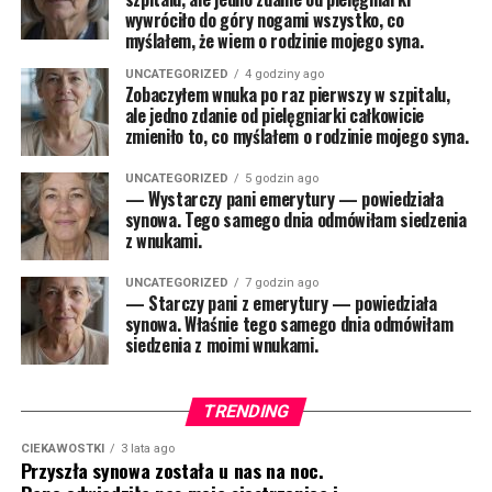
wywróciło do góry nogami wszystko, co
myślałem, że wiem o rodzinie mojego syna.
UNCATEGORIZED
4 godziny ago
Zobaczyłem wnuka po raz pierwszy w szpitalu,
ale jedno zdanie od pielęgniarki całkowicie
zmieniło to, co myślałem o rodzinie mojego syna.
UNCATEGORIZED
5 godzin ago
— Wystarczy pani emerytury — powiedziała
synowa. Tego samego dnia odmówiłam siedzenia
z wnukami.
UNCATEGORIZED
7 godzin ago
— Starczy pani z emerytury — powiedziała
synowa. Właśnie tego samego dnia odmówiłam
siedzenia z moimi wnukami.
TRENDING
CIEKAWOSTKI
3 lata ago
Przyszła synowa została u nas na noc.