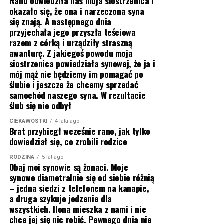
Rano odwiedziła nas moja siostrzenica i
okazało się, że ona i narzeczona syna
się znają. A następnego dnia
przyjechała jego przyszła teściowa
razem z córką i urządziły straszną
awanturę. Z jakiegoś powodu moja
siostrzenica powiedziała synowej, że ja i
mój mąż nie będziemy im pomagać po
ślubie i jeszcze że chcemy sprzedać
samochód naszego syna. W rezultacie
ślub się nie odbył
CIEKAWOSTKI
4 lata ago
Brat przybiegł wcześnie rano, jak tylko
dowiedział się, co zrobili rodzice
RODZINA
5 lat ago
Obaj moi synowie są żonaci. Moje
synowe diametralnie się od siebie różnią
– jedna siedzi z telefonem na kanapie,
a druga szykuje jedzenie dla
wszystkich. Ilona mieszka z nami i nie
chce jej się nic robić. Pewnego dnia nie