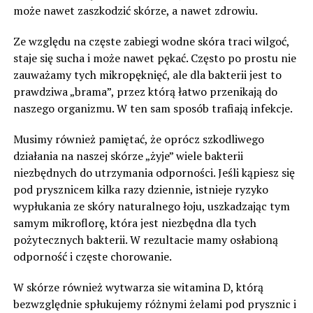
może nawet zaszkodzić skórze, a nawet zdrowiu.
Ze względu na częste zabiegi wodne skóra traci wilgoć,
staje się sucha i może nawet pękać. Często po prostu nie
zauważamy tych mikropęknięć, ale dla bakterii jest to
prawdziwa „brama”, przez którą łatwo przenikają do
naszego organizmu. W ten sam sposób trafiają infekcje.
Musimy również pamiętać, że oprócz szkodliwego
działania na naszej skórze „żyje” wiele bakterii
niezbędnych do utrzymania odporności. Jeśli kąpiesz się
pod prysznicem kilka razy dziennie, istnieje ryzyko
wypłukania ze skóry naturalnego łoju, uszkadzając tym
samym mikroflorę, która jest niezbędna dla tych
pożytecznych bakterii. W rezultacie mamy osłabioną
odporność i częste chorowanie.
W skórze również wytwarza sie witamina D, którą
bezwzględnie spłukujemy różnymi żelami pod prysznic i