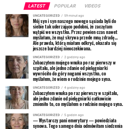
LATEST
POPULAR
VIDEOS
UNCATEGORIZED
59 minut ago
Mój syn i syn naszego nowego sąsiada byli do
siebie tak uderzająco podobni, że zaczęłam
wątpić we wszystko. Przez pewien czas nawet
myślałam, że mąż skrywa przede mną zdradę…
Ale prawda, którą miałam odkryć, okazała się
jeszcze bardziej nieoczekiwana.
UNCATEGORIZED
2 godziny ago
Zobaczyłem mojego wnuka po raz pierwszy w
szpitalu, ale jedno zdanie od pielęgniarki
wywróciło do góry nogami wszystko, co
myślałem, że wiem o rodzinie mojego syna.
UNCATEGORIZED
4 godziny ago
Zobaczyłem wnuka po raz pierwszy w szpitalu,
ale jedno zdanie od pielęgniarki całkowicie
zmieniło to, co myślałem o rodzinie mojego syna.
UNCATEGORIZED
5 godzin ago
— Wystarczy pani emerytury — powiedziała
synowa. Tego samego dnia odmówiłam siedzenia