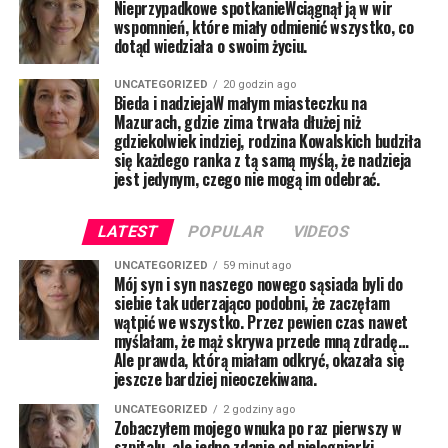
Nieprzypadkowe spotkanieWciągnął ją w wir
wspomnień, które miały odmienić wszystko, co
dotąd wiedziała o swoim życiu.
UNCATEGORIZED
20 godzin ago
Bieda i nadziejaW małym miasteczku na
Mazurach, gdzie zima trwała dłużej niż
gdziekolwiek indziej, rodzina Kowalskich budziła
się każdego ranka z tą samą myślą, że nadzieja
jest jedynym, czego nie mogą im odebrać.
LATEST
POPULAR
VIDEOS
UNCATEGORIZED
59 minut ago
Mój syn i syn naszego nowego sąsiada byli do
siebie tak uderzająco podobni, że zaczęłam
wątpić we wszystko. Przez pewien czas nawet
myślałam, że mąż skrywa przede mną zdradę…
Ale prawda, którą miałam odkryć, okazała się
jeszcze bardziej nieoczekiwana.
UNCATEGORIZED
2 godziny ago
Zobaczyłem mojego wnuka po raz pierwszy w
szpitalu, ale jedno zdanie od pielęgniarki