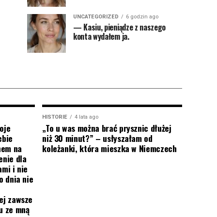
UNCATEGORIZED
6 godzin ago
— Kasiu, pieniądze z naszego
konta wydałem ja.
HISTORIE
4 lata ago
oje
„To u was można brać prysznic dłużej
ebie
niż 30 minut?” – usłyszałam od
onem na
koleżanki, która mieszka w Niemczech
enie dla
mi i nie
o dnia nie
ej zawsze
mu ze mną