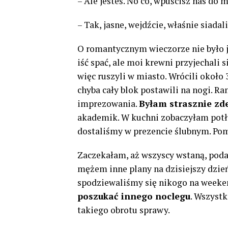
– Ale jesteś. No co, wpuścisz nas do 
– Tak, jasne, wejdźcie, właśnie siadal
O romantycznym wieczorze nie było j
iść spać, ale moi krewni przyjechali 
więc ruszyli w miasto. Wrócili około 3
chyba cały blok postawili na nogi. R
imprezowania.
Byłam strasznie z
akademik. W kuchni zobaczyłam potłuc
dostaliśmy w prezencie ślubnym. Pomy
Zaczekałam, aż wszyscy wstaną, pod
mężem inne plany na dzisiejszy dzień 
spodziewaliśmy się nikogo na weeken
poszukać innego noclegu
. Wszystk
takiego obrotu sprawy.