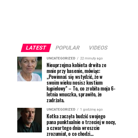
LATEST
POPULAR
VIDEOS
UNCATEGORIZED
22 minuty ago
Nieuprzejma kobieta drwiła ze
mnie przy basenie, mówiąc:
„Powinnaś się wstydzić, że w
swoim wieku nosisz kostium
kąpielowy” – To, co zrobiła moja 6-
letnia wnuczka, sprawiło, że
zadrżała.
UNCATEGORIZED
1 godzinę ago
Kotka zaczęła budzić swojego
pana punktualnie o trzeciej w nocy,
a czwartego dnia wreszcie
zrozumiał, o co chodzi…