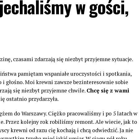
jechaliśmy w gości,
zinę, czasami zdarzają się niezbyt przyjemne sytuacje.
ciństwa pamiętam wspaniałe uroczystości i spotkania,
o i głośno. Moi krewni zawsze bezinteresownie sobie
zają się niezbyt przyjemne chwile.
Chcę się z wami
ię ostatnio przydarzyła.
ężem do Warszawy. Ciężko pracowaliśmy i po 5 latach w
. Przez kolejny rok robiliśmy remont. Ale wiecie, jak to
zyscy krewni od razu cię kochają i chcą odwiedzić. Ja nie
szystkim trzeba mieć jakiś umiar. W ciągu pół roku