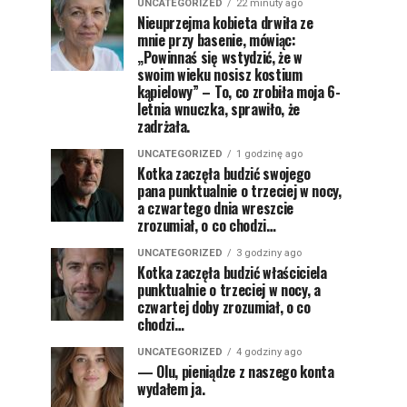
UNCATEGORIZED
22 minuty ago
Nieuprzejma kobieta drwiła ze
mnie przy basenie, mówiąc:
„Powinnaś się wstydzić, że w
swoim wieku nosisz kostium
kąpielowy” – To, co zrobiła moja 6-
letnia wnuczka, sprawiło, że
zadrżała.
UNCATEGORIZED
1 godzinę ago
Kotka zaczęła budzić swojego
pana punktualnie o trzeciej w nocy,
a czwartego dnia wreszcie
zrozumiał, o co chodzi…
UNCATEGORIZED
3 godziny ago
Kotka zaczęła budzić właściciela
punktualnie o trzeciej w nocy, a
czwartej doby zrozumiał, o co
chodzi…
UNCATEGORIZED
4 godziny ago
— Olu, pieniądze z naszego konta
wydałem ja.