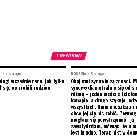
TRENDING
I
4 lata ago
RODZINA
5 lat ago
biegł wcześnie rano, jak tylko
Obaj moi synowie są żonaci. M
 się, co zrobili rodzice
synowe diametralnie się od si
różnią – jedna siedzi z telef
kanapie, a druga szykuje jedz
wszystkich. Ilona mieszka z na
chce jej się nic robić. Pewneg
mogłam się powstrzymać i ją
zawstydziłam, mówiąc, że u ni
jest brudno. Teraz nikt w do