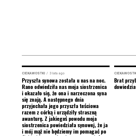
CIEKAWOSTKI
3 lata ago
CIEKAWOSTK
Przyszła synowa została u nas na noc.
Brat przy
Rano odwiedziła nas moja siostrzenica
dowiedział
i okazało się, że ona i narzeczona syna
się znają. A następnego dnia
przyjechała jego przyszła teściowa
razem z córką i urządziły straszną
awanturę. Z jakiegoś powodu moja
siostrzenica powiedziała synowej, że ja
i mój mąż nie będziemy im pomagać po