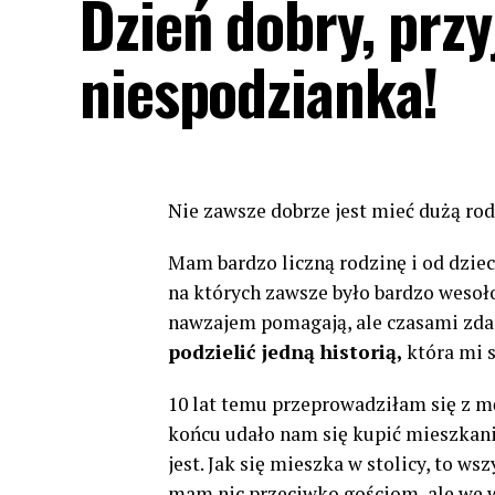
Dzień dobry, przy
niespodzianka!
Nie zawsze dobrze jest mieć dużą rod
Mam bardzo liczną rodzinę i od dzie
na których zawsze było bardzo wesoł
nawzajem pomagają, ale czasami zdar
podzielić jedną historią,
która mi s
10 lat temu przeprowadziłam się z m
końcu udało nam się kupić mieszkanie
jest. Jak się mieszka w stolicy, to ws
mam nic przeciwko gościom, ale we w