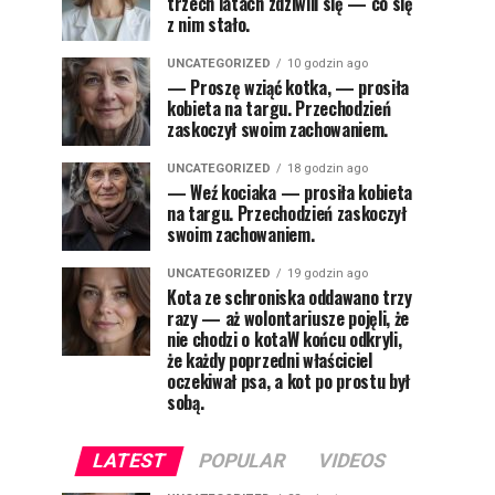
trzech latach zdziwili się — co się
z nim stało.
UNCATEGORIZED
10 godzin ago
— Proszę wziąć kotka, — prosiła
kobieta na targu. Przechodzień
zaskoczył swoim zachowaniem.
UNCATEGORIZED
18 godzin ago
— Weź kociaka — prosiła kobieta
na targu. Przechodzień zaskoczył
swoim zachowaniem.
UNCATEGORIZED
19 godzin ago
Kota ze schroniska oddawano trzy
razy — aż wolontariusze pojęli, że
nie chodzi o kotaW końcu odkryli,
że każdy poprzedni właściciel
oczekiwał psa, a kot po prostu był
sobą.
LATEST
POPULAR
VIDEOS