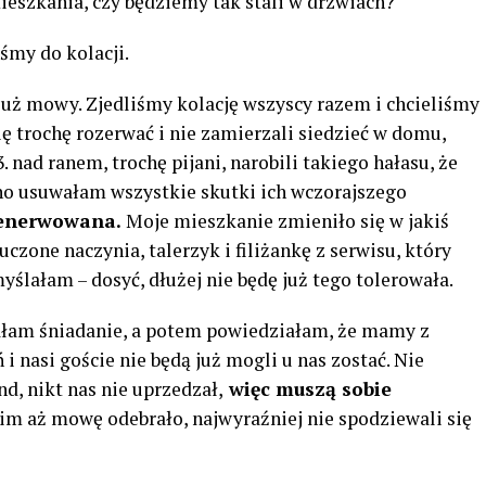
mieszkania, czy będziemy tak stali w drzwiach?
iśmy do kolacji.
uż mowy. Zjedliśmy kolację wszyscy razem i chcieliśmy
się trochę rozerwać i nie zamierzali siedzieć w domu,
. nad ranem, trochę pijani, narobili takiego hałasu, że
ano usuwałam wszystkie skutki ich wczorajszego
denerwowana.
Moje mieszkanie zmieniło się w jakiś
zone naczynia, talerzyk i filiżankę z serwisu, który
ślałam – dosyć, dłużej nie będę już tego tolerowała.
ałam śniadanie, a potem powiedziałam, że mamy z
i nasi goście nie będą już mogli u nas zostać. Nie
d, nikt nas nie uprzedzał,
więc muszą sobie
im aż mowę odebrało, najwyraźniej nie spodziewali się