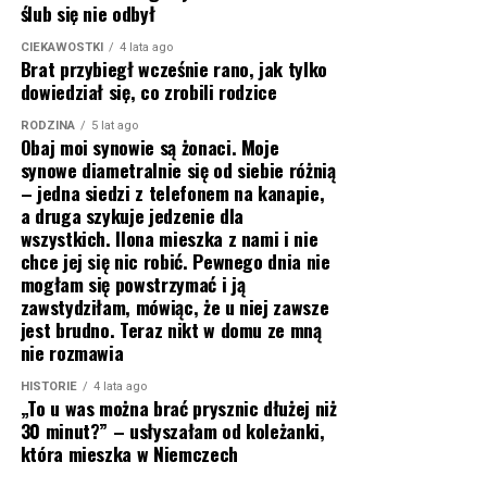
ślub się nie odbył
CIEKAWOSTKI
4 lata ago
Brat przybiegł wcześnie rano, jak tylko
dowiedział się, co zrobili rodzice
RODZINA
5 lat ago
Obaj moi synowie są żonaci. Moje
synowe diametralnie się od siebie różnią
– jedna siedzi z telefonem na kanapie,
a druga szykuje jedzenie dla
wszystkich. Ilona mieszka z nami i nie
chce jej się nic robić. Pewnego dnia nie
mogłam się powstrzymać i ją
zawstydziłam, mówiąc, że u niej zawsze
jest brudno. Teraz nikt w domu ze mną
nie rozmawia
HISTORIE
4 lata ago
„To u was można brać prysznic dłużej niż
30 minut?” – usłyszałam od koleżanki,
która mieszka w Niemczech