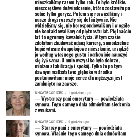
mieszkaliśmy razem tylko rok. To było krótkie,
nieszczęśliwe doświadczenie, które zostawiło po
sobie tylko gorycz. Potem się rozwiedliśmy i
nasze drogi rozeszły się definitywnie. Nie
widzieliśmy się, nie korespondowaliśmy i w ogóle
nie kontaktowaliśmy od piętnastu lat. Piętnaście
lat to ogromny kawałek życia. W tym czasie
zdołałam zbudować udaną karierę, samodzielnie
kupić własne dwupokojowe mieszkanie, urządzić
je według własnego gustu i całkowicie nauczyć
się żyć sama. U mnie wszystko było dobrze,
miałam stabilizację i spokój. Tylko że po tym
dawnym małżeństwie głęboko w środku
postanowiłam: moje serce dla mężczyzn jest
zamknięte na zawsze.
UNCATEGORIZED
1 godzinę ago
— Wystarczy pani emerytury — powiedziała
synowa. Tego samego dnia odmówiłam siedzenia
z wnukami.
UNCATEGORIZED
9 godzin ago
— Starczy pani z emerytury — powiedziała
synowa. Właśnie tego samego dnia odmówiłam