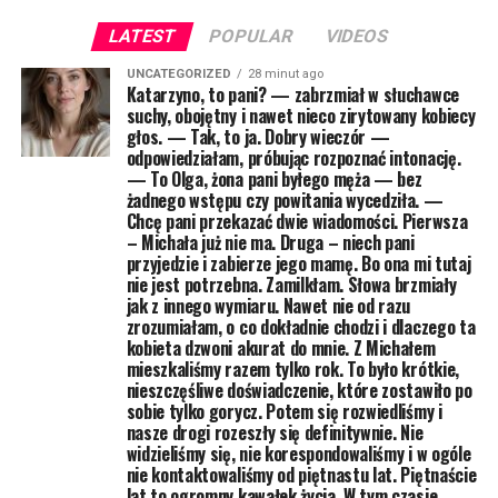
LATEST
POPULAR
VIDEOS
UNCATEGORIZED
28 minut ago
Katarzyno, to pani? — zabrzmiał w słuchawce
suchy, obojętny i nawet nieco zirytowany kobiecy
głos. — Tak, to ja. Dobry wieczór —
odpowiedziałam, próbując rozpoznać intonację.
— To Olga, żona pani byłego męża — bez
żadnego wstępu czy powitania wycedziła. —
Chcę pani przekazać dwie wiadomości. Pierwsza
– Michała już nie ma. Druga – niech pani
przyjedzie i zabierze jego mamę. Bo ona mi tutaj
nie jest potrzebna. Zamilkłam. Słowa brzmiały
jak z innego wymiaru. Nawet nie od razu
zrozumiałam, o co dokładnie chodzi i dlaczego ta
kobieta dzwoni akurat do mnie. Z Michałem
mieszkaliśmy razem tylko rok. To było krótkie,
nieszczęśliwe doświadczenie, które zostawiło po
sobie tylko gorycz. Potem się rozwiedliśmy i
nasze drogi rozeszły się definitywnie. Nie
widzieliśmy się, nie korespondowaliśmy i w ogóle
nie kontaktowaliśmy od piętnastu lat. Piętnaście
lat to ogromny kawałek życia. W tym czasie