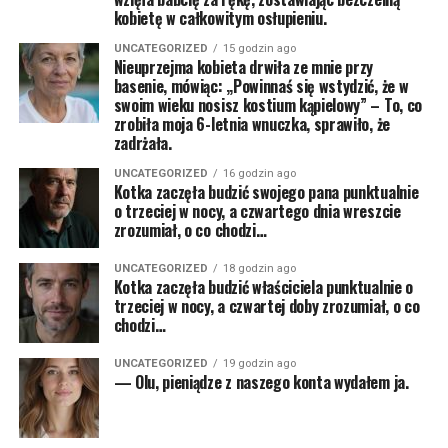
kobietę w całkowitym osłupieniu.
UNCATEGORIZED
15 godzin ago
Nieuprzejma kobieta drwiła ze mnie przy
basenie, mówiąc: „Powinnaś się wstydzić, że w
swoim wieku nosisz kostium kąpielowy” – To, co
zrobiła moja 6-letnia wnuczka, sprawiło, że
zadrżała.
UNCATEGORIZED
16 godzin ago
Kotka zaczęła budzić swojego pana punktualnie
o trzeciej w nocy, a czwartego dnia wreszcie
zrozumiał, o co chodzi…
UNCATEGORIZED
18 godzin ago
Kotka zaczęła budzić właściciela punktualnie o
trzeciej w nocy, a czwartej doby zrozumiał, o co
chodzi…
UNCATEGORIZED
19 godzin ago
— Olu, pieniądze z naszego konta wydałem ja.