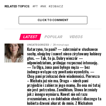
RELATED TOPICS:
FT
NK
ZOBACZ
CLICK TO COMMENT
LATEST
POPULAR
VIDEOS
UNCATEGORIZED
28 minut ago
Katarzyno, to pani? — zabrzmiał w słuchawce
suchy, obojętny i nawet nieco zirytowany kobiecy
głos. — Tak, to ja. Dobry wieczór —
odpowiedziałam, próbując rozpoznać intonację.
— To Olga, żona pani byłego męża — bez
żadnego wstępu czy powitania wycedziła. —
Chcę pani przekazać dwie wiadomości. Pierwsza
– Michała już nie ma. Druga – niech pani
przyjedzie i zabierze jego mamę. Bo ona mi tutaj
nie jest potrzebna. Zamilkłam. Słowa brzmiały
jak z innego wymiaru. Nawet nie od razu
zrozumiałam, o co dokładnie chodzi i dlaczego ta
kobieta dzwoni akurat do mnie. Z Michałem