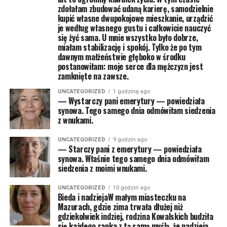
zdołałam zbudować udaną karierę, samodzielnie
kupić własne dwupokojowe mieszkanie, urządzić
je według własnego gustu i całkowicie nauczyć
się żyć sama. U mnie wszystko było dobrze,
miałam stabilizację i spokój. Tylko że po tym
dawnym małżeństwie głęboko w środku
postanowiłam: moje serce dla mężczyzn jest
zamknięte na zawsze.
UNCATEGORIZED
1 godzinę ago
— Wystarczy pani emerytury — powiedziała
synowa. Tego samego dnia odmówiłam siedzenia
z wnukami.
UNCATEGORIZED
9 godzin ago
— Starczy pani z emerytury — powiedziała
synowa. Właśnie tego samego dnia odmówiłam
siedzenia z moimi wnukami.
UNCATEGORIZED
10 godzin ago
Bieda i nadziejaW małym miasteczku na
Mazurach, gdzie zima trwała dłużej niż
gdziekolwiek indziej, rodzina Kowalskich budziła
się każdego ranka z tą samą myślą, że nadzieja