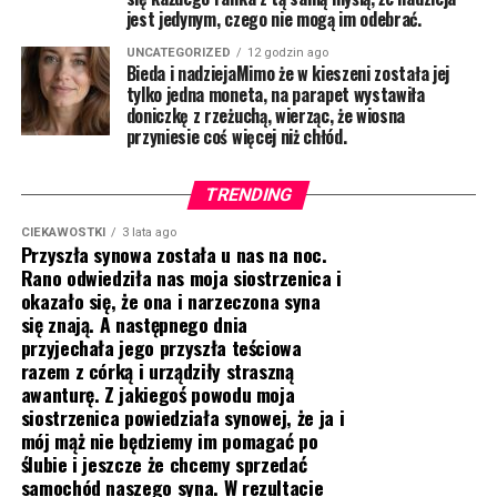
jest jedynym, czego nie mogą im odebrać.
UNCATEGORIZED
12 godzin ago
Bieda i nadziejaMimo że w kieszeni została jej
tylko jedna moneta, na parapet wystawiła
doniczkę z rzeżuchą, wierząc, że wiosna
przyniesie coś więcej niż chłód.
TRENDING
CIEKAWOSTKI
3 lata ago
Przyszła synowa została u nas na noc.
Rano odwiedziła nas moja siostrzenica i
okazało się, że ona i narzeczona syna
się znają. A następnego dnia
przyjechała jego przyszła teściowa
razem z córką i urządziły straszną
awanturę. Z jakiegoś powodu moja
siostrzenica powiedziała synowej, że ja i
mój mąż nie będziemy im pomagać po
ślubie i jeszcze że chcemy sprzedać
samochód naszego syna. W rezultacie