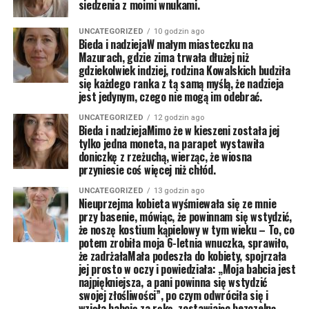
siedzenia z moimi wnukami.
UNCATEGORIZED
10 godzin ago
Bieda i nadziejaW małym miasteczku na
Mazurach, gdzie zima trwała dłużej niż
gdziekolwiek indziej, rodzina Kowalskich budziła
się każdego ranka z tą samą myślą, że nadzieja
jest jedynym, czego nie mogą im odebrać.
UNCATEGORIZED
12 godzin ago
Bieda i nadziejaMimo że w kieszeni została jej
tylko jedna moneta, na parapet wystawiła
doniczkę z rzeżuchą, wierząc, że wiosna
przyniesie coś więcej niż chłód.
UNCATEGORIZED
13 godzin ago
Nieuprzejma kobieta wyśmiewała się ze mnie
przy basenie, mówiąc, że powinnam się wstydzić,
że noszę kostium kąpielowy w tym wieku – To, co
potem zrobiła moja 6-letnia wnuczka, sprawiło,
że zadrżałaMała podeszła do kobiety, spojrzała
jej prosto w oczy i powiedziała: „Moja babcia jest
najpiękniejsza, a pani powinna się wstydzić
swojej złośliwości”, po czym odwróciła się i
wzięła babcię za rękę, zostawiając bezczelną