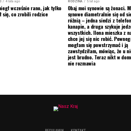
I
4 lata ago
RODZINA
5 lat ago
biegł wcześnie rano, jak tylko
Obaj moi synowie są żonaci. M
 się, co zrobili rodzice
synowe diametralnie się od si
różnią – jedna siedzi z telef
kanapie, a druga szykuje jedz
wszystkich. Ilona mieszka z na
chce jej się nic robić. Pewneg
mogłam się powstrzymać i ją
zawstydziłam, mówiąc, że u ni
jest brudno. Teraz nikt w do
nie rozmawia
REGULAMIN
KONTAKT