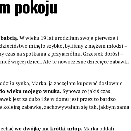
ym pokoju
 babcią.
W wieku 19 lat urodziłam swoje pierwsze i
o dzieciństwo minęło szybko, byliśmy z mężem młodzi –
y czas na spotkania z przyjaciółmi. Grzesiek dorósł –
mieć więcej dzieci. Ale te nowoczesne dziecięce zabawki
.
urodziła synka, Marka, ja zaczęłam kupować dosłownie
do ​​wieku mojego wnuka.
Synowa co jakiś czas
awek jest za dużo i że w domu jest przez to bardzo
ie kolejną zabawkę, zachowywałam się tak, jakbym sama
jechać
we dwójkę na krótki urlop.
Marka oddali