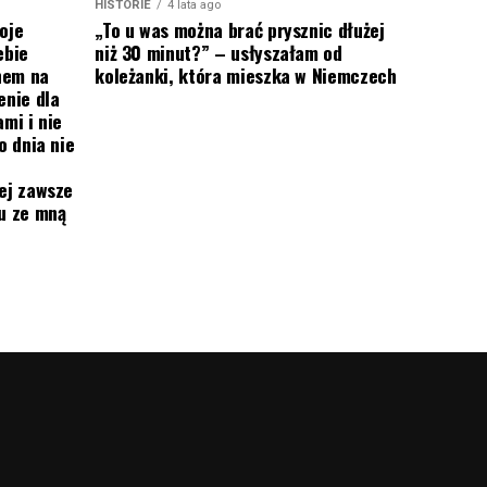
HISTORIE
4 lata ago
oje
„To u was można brać prysznic dłużej
ebie
niż 30 minut?” – usłyszałam od
onem na
koleżanki, która mieszka w Niemczech
enie dla
mi i nie
o dnia nie
ej zawsze
mu ze mną