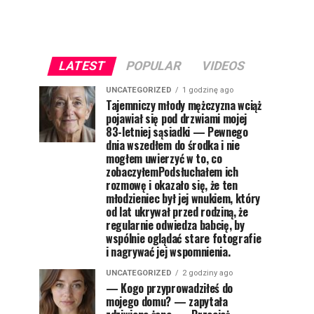
LATEST
POPULAR
VIDEOS
UNCATEGORIZED
1 godzinę ago
Tajemniczy młody mężczyzna wciąż
pojawiał się pod drzwiami mojej
83-letniej sąsiadki — Pewnego
dnia wszedłem do środka i nie
mogłem uwierzyć w to, co
zobaczyłemPodsłuchałem ich
rozmowę i okazało się, że ten
młodzieniec był jej wnukiem, który
od lat ukrywał przed rodziną, że
regularnie odwiedza babcię, by
wspólnie oglądać stare fotografie
i nagrywać jej wspomnienia.
UNCATEGORIZED
2 godziny ago
— Kogo przyprowadziłeś do
mojego domu? — zapytała