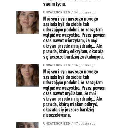
swoim życiu.
UNCATEGORIZED
14 godzin ago
Mój syn i syn naszego nowego
sąsiada byli do siebie tak
uderzająco podobni, że zaczęłam
wątpić we wszystko. Przez pewien
czas nawet wierzyłam, że mąż
ukrywa przede mną zdradę… Ale
prawda, którą odkryłam, okazała
się jeszcze bardziej zaskakująca.
UNCATEGORIZED
16 godzin ago
Mój syn i syn naszego nowego
sąsiada byli do siebie tak
uderzająco podobni, że zaczęłam
wątpić we wszystko. Przez pewien
czas nawet myślałam, że mąż
skrywa przede mną zdradę… Ale
prawda, którą miałam odkryć,
okazała się jeszcze bardziej
nieoczekiwana.
UNCATEGORIZED
17 godzin ago