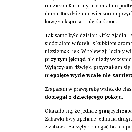
rodzicom Karoliny, a ja miałam podle
domu. Raz dziennie wieczorem przych
kawę z ekspresu i idę do domu.
Tak samo było dzisiaj: Kitka zjadła i 
siedziałam w fotelu z kubkiem aroma
nieziemski jęk. W telewizji leciały wi
przy tym jęknąć
, ale nigdy wcześni
Wyłączyłam dźwięk, przyczaiłam się i
niepojęte wycie wcale nie zamierz
Złapałam w prawą rękę wałek do cias
dobiegał z dziecięcego pokoju.
Okazało się, że jedna z grających zab
Zabawki były upchane jedna na drugie
z zabawki zaczęły dobiegać takie upi