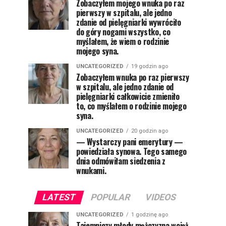
Zobaczyłem mojego wnuka po raz
pierwszy w szpitalu, ale jedno
zdanie od pielęgniarki wywróciło
do góry nogami wszystko, co
myślałem, że wiem o rodzinie
mojego syna.
UNCATEGORIZED
19 godzin ago
Zobaczyłem wnuka po raz pierwszy
w szpitalu, ale jedno zdanie od
pielęgniarki całkowicie zmieniło
to, co myślałem o rodzinie mojego
syna.
UNCATEGORIZED
20 godzin ago
— Wystarczy pani emerytury —
powiedziała synowa. Tego samego
dnia odmówiłam siedzenia z
wnukami.
LATEST
POPULAR
VIDEOS
UNCATEGORIZED
1 godzinę ago
Tajemniczy młody mężczyzna wciąż