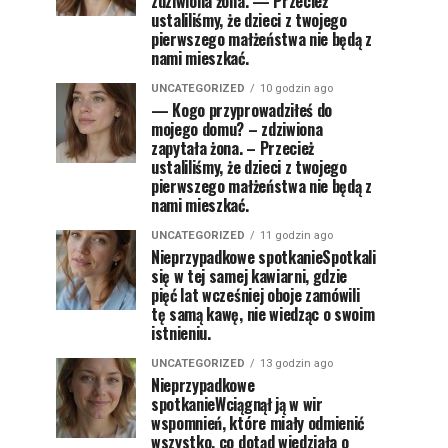
zdziwiona żona. — Przecież
ustaliliśmy, że dzieci z twojego
pierwszego małżeństwa nie będą z
nami mieszkać.
UNCATEGORIZED
10 godzin ago
— Kogo przyprowadziłeś do
mojego domu? – zdziwiona
zapytała żona. – Przecież
ustaliliśmy, że dzieci z twojego
pierwszego małżeństwa nie będą z
nami mieszkać.
UNCATEGORIZED
11 godzin ago
Nieprzypadkowe spotkanieSpotkali
się w tej samej kawiarni, gdzie
pięć lat wcześniej oboje zamówili
tę samą kawę, nie wiedząc o swoim
istnieniu.
UNCATEGORIZED
13 godzin ago
Nieprzypadkowe
spotkanieWciągnął ją w wir
wspomnień, które miały odmienić
wszystko, co dotąd wiedziała o