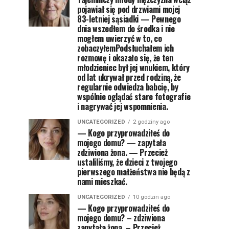
pojawiał się pod drzwiami mojej
83-letniej sąsiadki — Pewnego
dnia wszedłem do środka i nie
mogłem uwierzyć w to, co
zobaczyłemPodsłuchałem ich
rozmowę i okazało się, że ten
młodzieniec był jej wnukiem, który
od lat ukrywał przed rodziną, że
regularnie odwiedza babcię, by
wspólnie oglądać stare fotografie
i nagrywać jej wspomnienia.
UNCATEGORIZED
2 godziny ago
— Kogo przyprowadziłeś do
mojego domu? — zapytała
zdziwiona żona. — Przecież
ustaliliśmy, że dzieci z twojego
pierwszego małżeństwa nie będą z
nami mieszkać.
UNCATEGORIZED
10 godzin ago
— Kogo przyprowadziłeś do
mojego domu? – zdziwiona
zapytała żona. – Przecież