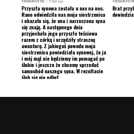
CIEKAWOSTKI
3 lata ago
CIEKAWOSTK
Przyszła synowa została u nas na noc.
Brat przy
Rano odwiedziła nas moja siostrzenica
dowiedział
i okazało się, że ona i narzeczona syna
się znają. A następnego dnia
przyjechała jego przyszła teściowa
razem z córką i urządziły straszną
awanturę. Z jakiegoś powodu moja
siostrzenica powiedziała synowej, że ja
i mój mąż nie będziemy im pomagać po
ślubie i jeszcze że chcemy sprzedać
samochód naszego syna. W rezultacie
ślub się nie odbył