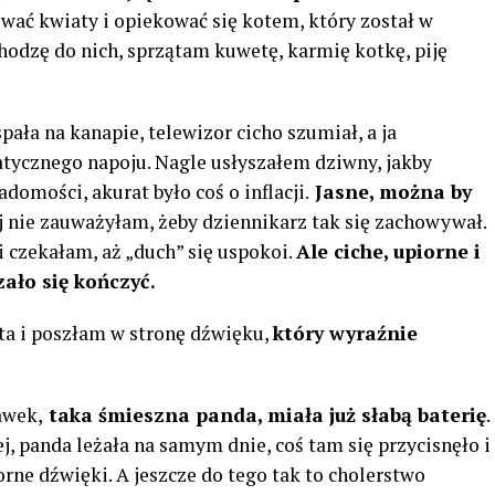
wać kwiaty i opiekować się kotem, który został w
odzę do nich, sprzątam kuwetę, karmię kotkę, piję
spała na kanapie, telewizor cicho szumiał, a ja
tycznego napoju. Nagle usłyszałem dziwny, jakby
adomości, akurat było coś o inflacji.
Jasne, można by
ej nie zauważyłam, żeby dziennikarz tak się zachowywał.
 czekałam, aż „duch” się uspokoi.
Ale ciche, upiorne i
ało się kończyć.
ta i poszłam w stronę dźwięku,
który wyraźnie
awek,
taka śmieszna panda, miała już słabą baterię
.
j, panda leżała na samym dnie, coś tam się przycisnęło i
orne dźwięki. A jeszcze do tego tak to cholerstwo