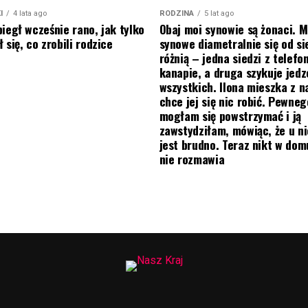
I
4 lata ago
RODZINA
5 lat ago
biegł wcześnie rano, jak tylko
Obaj moi synowie są żonaci. M
 się, co zrobili rodzice
synowe diametralnie się od si
różnią – jedna siedzi z telef
kanapie, a druga szykuje jedz
wszystkich. Ilona mieszka z na
chce jej się nic robić. Pewneg
mogłam się powstrzymać i ją
zawstydziłam, mówiąc, że u ni
jest brudno. Teraz nikt w do
nie rozmawia