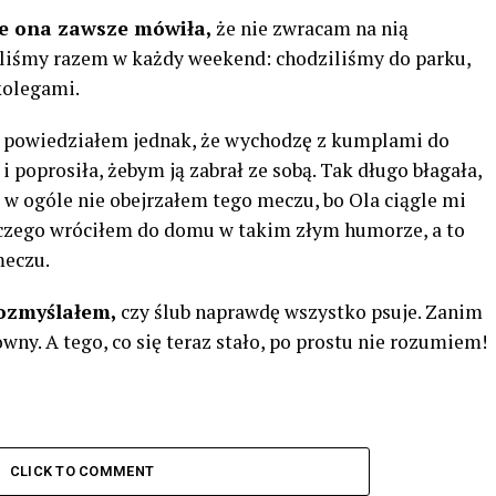
le ona zawsze mówiła,
że ​​nie zwracam na nią
byliśmy razem w każdy weekend: chodziliśmy do parku,
kolegami.
 powiedziałem jednak, że wychodzę z kumplami do
i poprosiła, żebym ją zabrał ze sobą. Tak długo błagała,
 w ogóle nie obejrzałem tego meczu, bo Ola ciągle mi
aczego wróciłem do domu w takim złym humorze, a to
meczu.
rozmyślałem,
czy ślub naprawdę wszystko psuje. Zanim
wny. A tego, co się teraz stało, po prostu nie rozumiem!
CLICK TO COMMENT