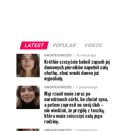
LATEST
POPULAR
VIDEOS
UNCATEGORIZED
16 minut ago
Krótkie szczęście babciI zapach jej
domowych pierników napełnił całą
chatkę, choć wnuki dawno już
wyjechały.
UNCATEGORIZED
1 godzinę ago
Mąż rzucił mnie zaraz po
narodzinach córki, bo chciał syna,
a potem zaprosił na swój ślub –
nie wiedział, że przyjdę z teczką,
która może zniszczyć całą jego
rodzinę.
UNCATEGORIZED
3 godziny ago