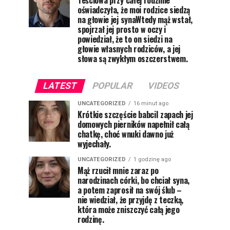
Teściowa przy całej rodzinie
oświadczyła, że moi rodzice siedzą
na głowie jej synaWtedy mąż wstał,
spojrzał jej prosto w oczy i
powiedział, że to on siedzi na
głowie własnych rodziców, a jej
słowa są zwykłym oszczerstwem.
LATEST
POPULAR
VIDEOS
UNCATEGORIZED
16 minut ago
Krótkie szczęście babciI zapach jej
domowych pierników napełnił całą
chatkę, choć wnuki dawno już
wyjechały.
UNCATEGORIZED
1 godzinę ago
Mąż rzucił mnie zaraz po
narodzinach córki, bo chciał syna,
a potem zaprosił na swój ślub –
nie wiedział, że przyjdę z teczką,
która może zniszczyć całą jego
rodzinę.