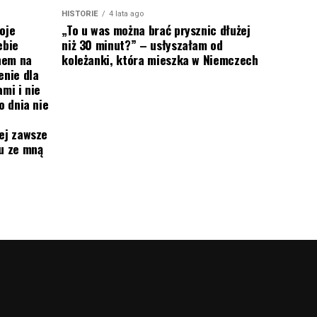
HISTORIE
4 lata ago
oje
„To u was można brać prysznic dłużej
ebie
niż 30 minut?” – usłyszałam od
onem na
koleżanki, która mieszka w Niemczech
enie dla
mi i nie
o dnia nie
ej zawsze
mu ze mną