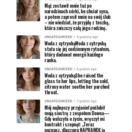
Mąż zostawił mnie tuż po
narodzinach córki, bo chciał syna,
a potem zaprosił mnie na swój ślub
– nie wiedział, że przyjdę z teczką,
która zniszczy całą jego rodzinę.
UNCATEGORIZED
4 godziny ago
Woda z cytrynkąWoda z cytrynką
stała się jej codziennym rytuałem,
który dodawał energii każdego
ranka.
UNCATEGORIZED
6 godzin ago
Woda z cytrynkąShe raised the
glass to her lips, letting the cold,
citrusy water soothe her parched
throat.
UNCATEGORIZED
7 godzin ago
Mój najlepszy przyjaciel poślubił
moją siostrę z zespołem Downa—
Gdy walczyła o życie, wręczył mi
kontrakt i szepnął: „Teraz
poznasz, dlaczego NAPRAWDĘ ją