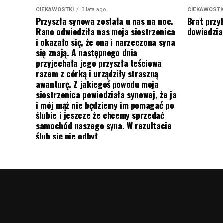
CIEKAWOSTKI
3 lata ago
CIEKAWOSTK
Przyszła synowa została u nas na noc.
Brat przy
Rano odwiedziła nas moja siostrzenica
dowiedział
i okazało się, że ona i narzeczona syna
się znają. A następnego dnia
przyjechała jego przyszła teściowa
razem z córką i urządziły straszną
awanturę. Z jakiegoś powodu moja
siostrzenica powiedziała synowej, że ja
i mój mąż nie będziemy im pomagać po
ślubie i jeszcze że chcemy sprzedać
samochód naszego syna. W rezultacie
ślub się nie odbył