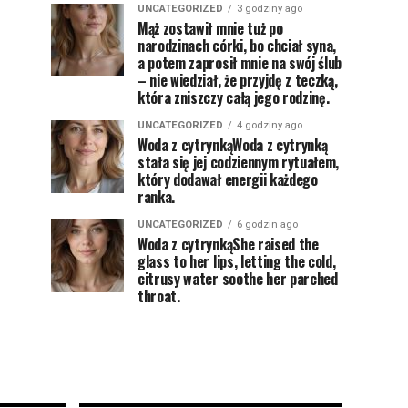
UNCATEGORIZED
3 godziny ago
Mąż zostawił mnie tuż po
narodzinach córki, bo chciał syna,
a potem zaprosił mnie na swój ślub
– nie wiedział, że przyjdę z teczką,
która zniszczy całą jego rodzinę.
UNCATEGORIZED
4 godziny ago
Woda z cytrynkąWoda z cytrynką
stała się jej codziennym rytuałem,
który dodawał energii każdego
ranka.
UNCATEGORIZED
6 godzin ago
Woda z cytrynkąShe raised the
glass to her lips, letting the cold,
citrusy water soothe her parched
throat.