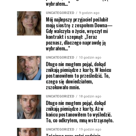
wybrałem…”
UNCATEGORIZED
9 godzin ago
Mój najlepszy przyjaciel poślubił
moją siostrę z zespołem Downa—
Gdy walczyła o życie, wręczył mi
kontrakt i szepnął: „Teraz
poznasz, dlaczego naprawdę ją
wybrałem…”
UNCATEGORIZED
10 godzin ago
Długo nie mogłem pojąć, dokąd
znikają pieniądze z karty. W końcu
postanowiłem to prześledzić. To,
czego się dowiedziałem,
zszokowało mnie.
UNCATEGORIZED
18 godzin ago
Długo nie mogłem pojąć, dokąd
znikają pieniądze z karty. Aż w
końcu postanowiłem to wyśledzić.
To, co odkryłem, mną wstrząsnęło.
UNCATEGORIZED
19 godzin ago