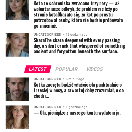
Kota ze schroniska zwracano trzy razy — aż
wolontariusze odkryli, że problem nie leży po
stronie kotaOkazało się, że kot po prostu
potrzebował osoby, która nie będzie próbowała
go zmieniać.
UNCATEGORIZED
19 godzin ago
SkazaThe skaza deepened with every passing
day, a silent crack that whispered of something
ancient and forgotten beneath the surface.
LATEST
POPULAR
VIDEOS
UNCATEGORIZED
6 minut ago
Kotka zaczęła budzić właściciela punktualnie o
trzeciej w nocy, a czwartej doby zrozumiał, o co
chodzi…
UNCATEGORIZED
1 godzinę ago
— Olu, pieniądze z naszego konta wydałem ja.