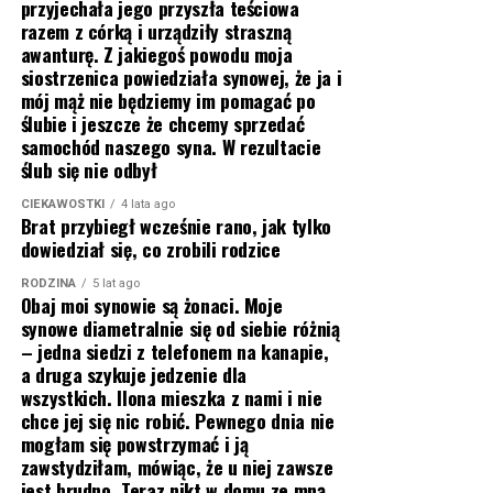
przyjechała jego przyszła teściowa
razem z córką i urządziły straszną
awanturę. Z jakiegoś powodu moja
siostrzenica powiedziała synowej, że ja i
mój mąż nie będziemy im pomagać po
ślubie i jeszcze że chcemy sprzedać
samochód naszego syna. W rezultacie
ślub się nie odbył
CIEKAWOSTKI
4 lata ago
Brat przybiegł wcześnie rano, jak tylko
dowiedział się, co zrobili rodzice
RODZINA
5 lat ago
Obaj moi synowie są żonaci. Moje
synowe diametralnie się od siebie różnią
– jedna siedzi z telefonem na kanapie,
a druga szykuje jedzenie dla
wszystkich. Ilona mieszka z nami i nie
chce jej się nic robić. Pewnego dnia nie
mogłam się powstrzymać i ją
zawstydziłam, mówiąc, że u niej zawsze
jest brudno. Teraz nikt w domu ze mną