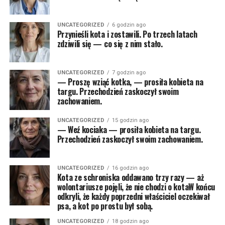
UNCATEGORIZED
6 godzin ago
Przynieśli kota i zostawili. Po trzech latach
zdziwili się — co się z nim stało.
UNCATEGORIZED
7 godzin ago
— Proszę wziąć kotka, — prosiła kobieta na
targu. Przechodzień zaskoczył swoim
zachowaniem.
UNCATEGORIZED
15 godzin ago
— Weź kociaka — prosiła kobieta na targu.
Przechodzień zaskoczył swoim zachowaniem.
UNCATEGORIZED
16 godzin ago
Kota ze schroniska oddawano trzy razy — aż
wolontariusze pojęli, że nie chodzi o kotaW końcu
odkryli, że każdy poprzedni właściciel oczekiwał
psa, a kot po prostu był sobą.
UNCATEGORIZED
18 godzin ago