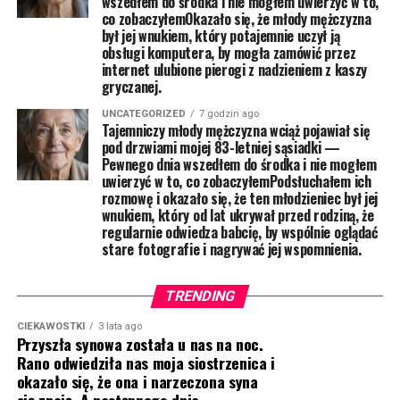
wszedłem do środka i nie mogłem uwierzyć w to,
co zobaczyłemOkazało się, że młody mężczyzna
był jej wnukiem, który potajemnie uczył ją
obsługi komputera, by mogła zamówić przez
internet ulubione pierogi z nadzieniem z kaszy
gryczanej.
UNCATEGORIZED
7 godzin ago
Tajemniczy młody mężczyzna wciąż pojawiał się
pod drzwiami mojej 83-letniej sąsiadki —
Pewnego dnia wszedłem do środka i nie mogłem
uwierzyć w to, co zobaczyłemPodsłuchałem ich
rozmowę i okazało się, że ten młodzieniec był jej
wnukiem, który od lat ukrywał przed rodziną, że
regularnie odwiedza babcię, by wspólnie oglądać
stare fotografie i nagrywać jej wspomnienia.
TRENDING
CIEKAWOSTKI
3 lata ago
Przyszła synowa została u nas na noc.
Rano odwiedziła nas moja siostrzenica i
okazało się, że ona i narzeczona syna