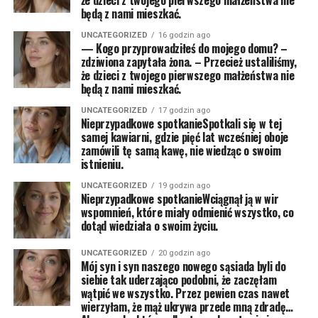
że dzieci z twojego pierwszego małżeństwa nie
będą z nami mieszkać.
UNCATEGORIZED
16 godzin ago
— Kogo przyprowadziłeś do mojego domu? –
zdziwiona zapytała żona. – Przecież ustaliliśmy,
że dzieci z twojego pierwszego małżeństwa nie
będą z nami mieszkać.
UNCATEGORIZED
17 godzin ago
Nieprzypadkowe spotkanieSpotkali się w tej
samej kawiarni, gdzie pięć lat wcześniej oboje
zamówili tę samą kawę, nie wiedząc o swoim
istnieniu.
UNCATEGORIZED
19 godzin ago
Nieprzypadkowe spotkanieWciągnął ją w wir
wspomnień, które miały odmienić wszystko, co
dotąd wiedziała o swoim życiu.
UNCATEGORIZED
20 godzin ago
Mój syn i syn naszego nowego sąsiada byli do
siebie tak uderzająco podobni, że zaczęłam
wątpić we wszystko. Przez pewien czas nawet
wierzyłam, że mąż ukrywa przede mną zdradę…