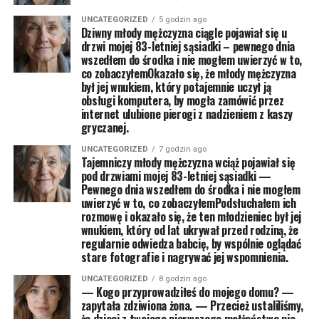
UNCATEGORIZED
5 godzin ago
Dziwny młody mężczyzna ciągle pojawiał się u
drzwi mojej 83-letniej sąsiadki – pewnego dnia
wszedłem do środka i nie mogłem uwierzyć w to,
co zobaczyłemOkazało się, że młody mężczyzna
był jej wnukiem, który potajemnie uczył ją
obsługi komputera, by mogła zamówić przez
internet ulubione pierogi z nadzieniem z kaszy
gryczanej.
UNCATEGORIZED
7 godzin ago
Tajemniczy młody mężczyzna wciąż pojawiał się
pod drzwiami mojej 83-letniej sąsiadki —
Pewnego dnia wszedłem do środka i nie mogłem
uwierzyć w to, co zobaczyłemPodsłuchałem ich
rozmowę i okazało się, że ten młodzieniec był jej
wnukiem, który od lat ukrywał przed rodziną, że
regularnie odwiedza babcię, by wspólnie oglądać
stare fotografie i nagrywać jej wspomnienia.
UNCATEGORIZED
8 godzin ago
— Kogo przyprowadziłeś do mojego domu? —
zapytała zdziwiona żona. — Przecież ustaliliśmy,