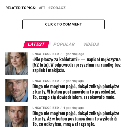
RELATED TOPICS:
FT
ZOBACZ
CLICK TO COMMENT
LATEST
POPULAR
VIDEOS
UNCATEGORIZED
1 godzinę ago
«Nie płaczę za kobietami» — napisał mężczyzna
(52 lata). W odpowiedzi przyszłam na randkę bez
szpilek i makijażu.
UNCATEGORIZED
2 godziny ago
Długo nie mogłem pojąć, dokąd znikają pieniądze
z karty. W końcu postanowiłem to prześledzić.
To, czego się dowiedziałem, zszokowało mnie.
UNCATEGORIZED
4 godziny ago
Długo nie mogłem pojąć, dokąd znikają pieniądze
z karty. Aż w końcu postanowiłem to wyśledzić.
To, co odkryłem, mną wstrząsnęło.