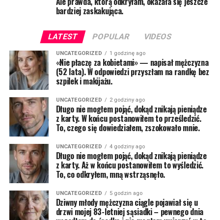
Ale prawda, którą odkryłam, okazała się jeszcze
bardziej zaskakująca.
LATEST
POPULAR
VIDEOS
UNCATEGORIZED
1 godzinę ago
«Nie płaczę za kobietami» — napisał mężczyzna
(52 lata). W odpowiedzi przyszłam na randkę bez
szpilek i makijażu.
UNCATEGORIZED
2 godziny ago
Długo nie mogłem pojąć, dokąd znikają pieniądze
z karty. W końcu postanowiłem to prześledzić.
To, czego się dowiedziałem, zszokowało mnie.
UNCATEGORIZED
4 godziny ago
Długo nie mogłem pojąć, dokąd znikają pieniądze
z karty. Aż w końcu postanowiłem to wyśledzić.
To, co odkryłem, mną wstrząsnęło.
UNCATEGORIZED
5 godzin ago
Dziwny młody mężczyzna ciągle pojawiał się u
drzwi mojej 83-letniej sąsiadki – pewnego dnia