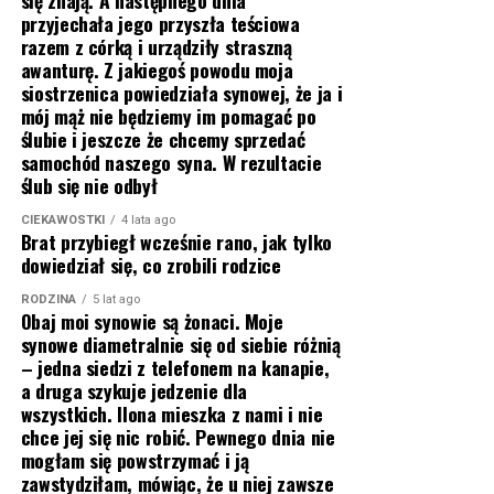
się znają. A następnego dnia
przyjechała jego przyszła teściowa
razem z córką i urządziły straszną
awanturę. Z jakiegoś powodu moja
siostrzenica powiedziała synowej, że ja i
mój mąż nie będziemy im pomagać po
ślubie i jeszcze że chcemy sprzedać
samochód naszego syna. W rezultacie
ślub się nie odbył
CIEKAWOSTKI
4 lata ago
Brat przybiegł wcześnie rano, jak tylko
dowiedział się, co zrobili rodzice
RODZINA
5 lat ago
Obaj moi synowie są żonaci. Moje
synowe diametralnie się od siebie różnią
– jedna siedzi z telefonem na kanapie,
a druga szykuje jedzenie dla
wszystkich. Ilona mieszka z nami i nie
chce jej się nic robić. Pewnego dnia nie
mogłam się powstrzymać i ją
zawstydziłam, mówiąc, że u niej zawsze