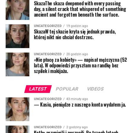
SkazaThe skaza deepened with every passing
day, a silent crack that whispered of something
ancient and forgotten beneath the surface.
UNCATEGORIZED
19 godzin ago
SkazaW tej skazie kryła się jednak prawda,
której nikt nie chciał dostrzec.
UNCATEGORIZED
20 godzin ago
«Nie płacę za kobiety» — napisał mężczyzna (52
lata). W odpowiedzi przyszłam na randkę bez
szpilek i makijażu.
LATEST
POPULAR
VIDEOS
UNCATEGORIZED
43 minuty ago
— Kasiu, pieniądze z naszego konta wydałem ja.
UNCATEGORIZED
2 godziny ago
Kotkę przynieśli i porzucili. Po trzech latach