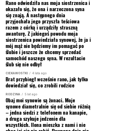
Rano odwiedziła nas moja siostrzenica i
okazało się, że ona i narzeczona syna
się znają. A następnego dnia
przyjechała jego przyszła teściowa
razem z córką i urządziły straszną
awanturę. Z jakiegoś powodu moja
siostrzenica powiedziała synowej, że ja i
mój mąż nie będziemy im pomagać po
ślubie i jeszcze że chcemy sprzedać
samochód naszego syna. W rezultacie
ślub się nie odbył
CIEKAWOSTKI
4 lata ago
Brat przybiegł wcześnie rano, jak tylko
dowiedział się, co zrobili rodzice
RODZINA
5 lat ago
Obaj moi synowie są żonaci. Moje
synowe diametralnie się od siebie różnią
– jedna siedzi z telefonem na kanapie,
a druga szykuje jedzenie dla
wszystkich. Ilona mieszka z nami i nie
chce jej się nic robić. Pewnego dnia nie