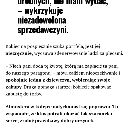
drobnych, nie mam wydać,
– wykrzykuje
niezadowolona
sprzedawczyni.
Kobiecina pospiesznie szuka portfela
, jest jej
niezręcznie,
wyczuwa zdenerwowanie ludzi za plecami.
– Niech pani doda tę kwotę, którą ma zapłacić ta pani,
do naszego paragonu, – mówi całkiem nieoczekiwanie i
spokojnie jedna z dziewczyn, wybierając swoje
zakupy
. Druga pomaga starszej kobiecie spakować
kapustę do torby.
Atmosfera w kolejce natychmiast się poprawia. To
wspaniałe, że ktoś potrafi okazać tak szacunek i
serce, zrobić prawdziwy dobry uczynek.