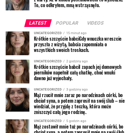
To, co odkryłem, mną wstrząsnęło.
LATEST
POPULAR
VIDEOS
UNCATEGORIZED
15 minut ago
Krótkie szczęście babciGdy wnuczka wreszcie
przyszła z wizytą, babcia zapomniała o
wszystkich swoich troskach.
UNCATEGORIZED
2 godziny ago
Krótkie szczęście babciI zapach jej domowych
pierników napełnił całą chatkę, choć wnuki
dawno już wyjechały.
UNCATEGORIZED
3 godziny ago
Mąż rzucił mnie zaraz po narodzinach córki, bo
chciał syna, a potem zaprosił na swój ślub – nie
wiedział, że przyjdę z teczką, która może
zniszczyć całą jego rodzinę.
UNCATEGORIZED
5 godzin ago
Mąż zostawił mnie tuż po narodzinach córki, bo
chciał syna, a potem zaprosił mnie na swój ślub