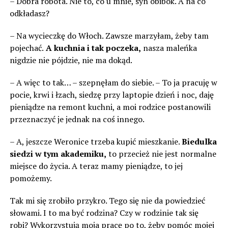
– Dobra robota. Nie to, co u mnie, syn obibok. A na co
odkładasz?
– Na wycieczkę do Włoch. Zawsze marzyłam, żeby tam
pojechać.
A kuchnia i tak poczeka,
nasza maleńka
nigdzie nie pójdzie, nie ma dokąd.
– A więc to tak… – szepnęłam do siebie. – To ja pracuję w
pocie, krwi i łzach, siedzę przy laptopie dzień i noc, daję
pieniądze na remont kuchni, a moi rodzice postanowili
przeznaczyć je jednak na coś innego.
– A, jeszcze Weronice trzeba kupić mieszkanie.
Biedulka
siedzi w tym akademiku,
to przecież nie jest normalne
miejsce do życia. A teraz mamy pieniądze, to jej
pomożemy.
Tak mi się zrobiło przykro. Tego się nie da powiedzieć
słowami. I to ma być rodzina? Czy w rodzinie tak się
robi? Wykorzystują moja pracę po to, żeby pomóc mojej