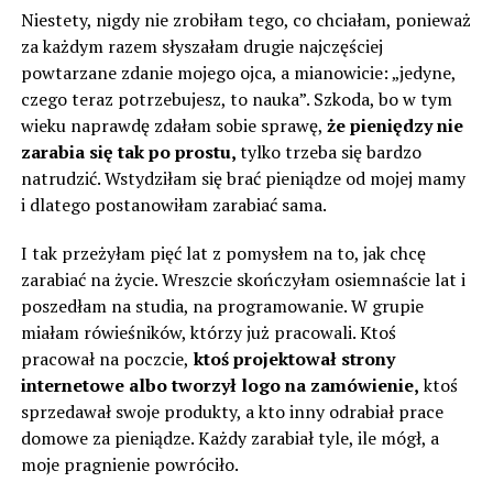
Niestety, nigdy nie zrobiłam tego, co chciałam, ponieważ
za każdym razem słyszałam drugie najczęściej
powtarzane zdanie mojego ojca, a mianowicie: „jedyne,
czego teraz potrzebujesz, to nauka”. Szkoda, bo w tym
wieku naprawdę zdałam sobie sprawę,
że pieniędzy nie
zarabia się tak po prostu,
tylko trzeba się bardzo
natrudzić. Wstydziłam się brać pieniądze od mojej mamy
i dlatego postanowiłam zarabiać sama.
I tak przeżyłam pięć lat z pomysłem na to, jak chcę
zarabiać na życie. Wreszcie skończyłam osiemnaście lat i
poszedłam na studia, na programowanie. W grupie
miałam rówieśników, którzy już pracowali. Ktoś
pracował na poczcie,
ktoś projektował strony
internetowe albo tworzył logo na zamówienie,
ktoś
sprzedawał swoje produkty, a kto inny odrabiał prace
domowe za pieniądze. Każdy zarabiał tyle, ile mógł, a
moje pragnienie powróciło.