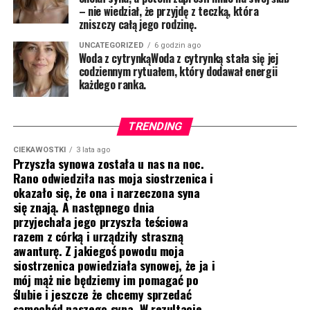
– nie wiedział, że przyjdę z teczką, która
zniszczy całą jego rodzinę.
UNCATEGORIZED
6 godzin ago
Woda z cytrynkąWoda z cytrynką stała się jej
codziennym rytuałem, który dodawał energii
każdego ranka.
TRENDING
CIEKAWOSTKI
3 lata ago
Przyszła synowa została u nas na noc.
Rano odwiedziła nas moja siostrzenica i
okazało się, że ona i narzeczona syna
się znają. A następnego dnia
przyjechała jego przyszła teściowa
razem z córką i urządziły straszną
awanturę. Z jakiegoś powodu moja
siostrzenica powiedziała synowej, że ja i
mój mąż nie będziemy im pomagać po
ślubie i jeszcze że chcemy sprzedać
samochód naszego syna. W rezultacie