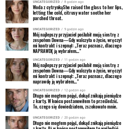
UNCATEGORIZED
8 godzin ago
Woda z cytrynkąShe raised the glass to her lips,
letting the cold, citrusy water soothe her
parched throat.
UNCATEGORIZED
9 godzin ago
Mój najlepszy przyjaciel poślubił moją siostrę z
zespołem Downa—Gdy walczyła o życie, wręczył
mi kontrakt i szepnął: „Teraz poznasz, dlaczego
NAPRAWDĘ ją wybrałem…”
UNCATEGORIZED
11 godzin ago
Mój najlepszy przyjaciel poślubił moją siostrę z
zespołem Downa—Gdy walczyła o życie, wręczył
mi kontrakt i szepnął: „Teraz poznasz, dlaczego
naprawdę ją wybrałem…”
UNCATEGORIZED
12 godzin ago
Długo nie mogłem pojąć, dokąd znikają pieniądze
z karty. W końcu postanowiłem to prześledzić.
To, czego się dowiedziałem, zszokowało mnie.
UNCATEGORIZED
20 godzin ago
Długo nie mogłem pojąć, dokąd znikają pieniądze
z karty. Aż w końcu postanowiłem to wyśledzić.