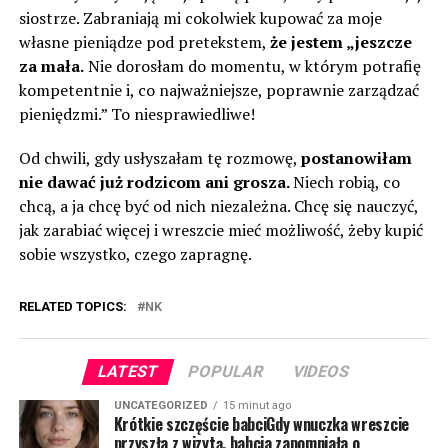
siostrze. Zabraniają mi cokolwiek kupować za moje
własne pieniądze pod pretekstem,
że jestem „jeszcze
za mała.
Nie dorosłam do momentu, w którym potrafię
kompetentnie i, co najważniejsze, poprawnie zarządzać
pieniędzmi.” To niesprawiedliwe!
Od chwili, gdy usłyszałam tę rozmowę,
postanowiłam
nie dawać już rodzicom ani grosza.
Niech robią, co
chcą, a ja chcę być od nich niezależna. Chcę się nauczyć,
jak zarabiać więcej i wreszcie mieć możliwość, żeby kupić
sobie wszystko, czego zapragnę.
RELATED TOPICS:
NK
LATEST
POPULAR
VIDEOS
UNCATEGORIZED
15 minut ago
Krótkie szczęście babciGdy wnuczka wreszcie
przyszła z wizytą, babcia zapomniała o