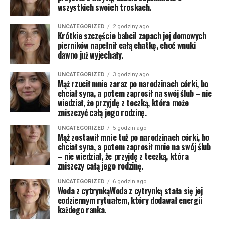
wszystkich swoich troskach.
UNCATEGORIZED
2 godziny ago
Krótkie szczęście babciI zapach jej domowych
pierników napełnił całą chatkę, choć wnuki
dawno już wyjechały.
UNCATEGORIZED
3 godziny ago
Mąż rzucił mnie zaraz po narodzinach córki, bo
chciał syna, a potem zaprosił na swój ślub – nie
wiedział, że przyjdę z teczką, która może
zniszczyć całą jego rodzinę.
UNCATEGORIZED
5 godzin ago
Mąż zostawił mnie tuż po narodzinach córki, bo
chciał syna, a potem zaprosił mnie na swój ślub
– nie wiedział, że przyjdę z teczką, która
zniszczy całą jego rodzinę.
UNCATEGORIZED
6 godzin ago
Woda z cytrynkąWoda z cytrynką stała się jej
codziennym rytuałem, który dodawał energii
każdego ranka.