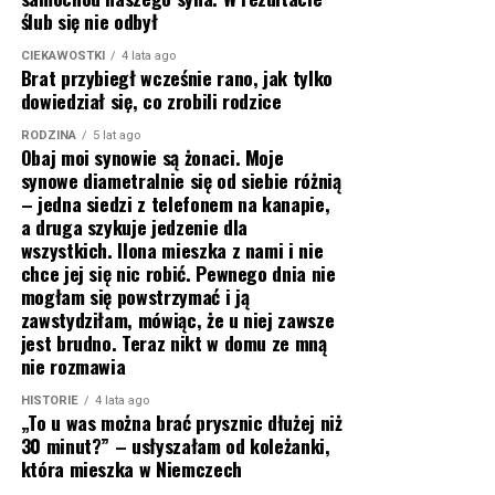
ślub się nie odbył
CIEKAWOSTKI
4 lata ago
Brat przybiegł wcześnie rano, jak tylko
dowiedział się, co zrobili rodzice
RODZINA
5 lat ago
Obaj moi synowie są żonaci. Moje
synowe diametralnie się od siebie różnią
– jedna siedzi z telefonem na kanapie,
a druga szykuje jedzenie dla
wszystkich. Ilona mieszka z nami i nie
chce jej się nic robić. Pewnego dnia nie
mogłam się powstrzymać i ją
zawstydziłam, mówiąc, że u niej zawsze
jest brudno. Teraz nikt w domu ze mną
nie rozmawia
HISTORIE
4 lata ago
„To u was można brać prysznic dłużej niż
30 minut?” – usłyszałam od koleżanki,
która mieszka w Niemczech