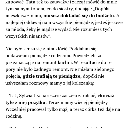
kupować. Tata też to zauważył i zaczął mówić do mnie
tym samym tonem, co do siostry, dodając: „Dopóki
mieszkasz z nami,
musisz dokładać się do budżetu.
A
najlepiej oddawaj nam wszystkie pieniądze, jesteś jeszcze
za młoda, żeby je mądrze wydać. Nie rozumiesz tych
wszystkich niuansów”.
Nie było sensu się z nim kłócić. Poddałam się i
oddawałam pieniądze rodzicom. Powiedzieli, że
przeznaczą je na remont kuchni. W rezultacie do tej
pory nie było żadnego remont. Nie miałam zielonego
pojęcia,
gdzie trafiają te pieniądze,
dopóki nie
usłyszałam rozmowy mamy z jej koleżanką:
– Tak, Sylwia też nareszcie zaczęła zarabiać,
chociaż
tyle z niej pożytku.
Teraz mamy więcej pieniędzy.
Wcześniej pracował tylko mąż, a teraz córka też daje na
rodzinę.