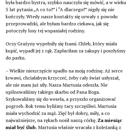
była bardzo bystra, szybko nauczyła się mówić, a w wieku
3 lat pytania „A co to?” i “A dlaczego?” nigdy się nie
kończyły. Wtedy nasze kontakty się urwały z powodu
przeprowadzki, ale byłam bardzo ciekawa, jak się
potoczyły losy tej wspaniałej rodziny.
Oczy Grażyny wypełniły się łzami. Chleb, który miała
kupić, wypadł jej z rąk. Zapłaciłam za zakupy i poszłyśmy
do parku.
– Wielkie nieszczęście spadło na moją rodzinę. Aż serce
krwawi, chciałabym krzyczeć, żeby cały świat usłyszał,
ale nie mam już siły. Nasza Martusia odeszła. Nie
upilnowaliśmy takiego skarbu od Pana Boga.
Szykowaliśmy się do wesela, a przyszło organizować
pogrzeb. Rok temu byliśmy tacy szczęśliwi. Martusia
miała wychodzić za mąż. Zięć był dobry, miły, a co
najważniejsze, na rękach nosił naszą córkę.
Za miesiąc
miał być ślub.
Martusia właśnie wracała z koleżanką z