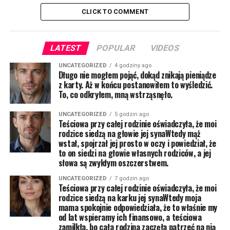
CLICK TO COMMENT
LATEST
POPULAR
VIDEOS
UNCATEGORIZED
4 godziny ago
Długo nie mogłem pojąć, dokąd znikają pieniądze
z karty. Aż w końcu postanowiłem to wyśledzić.
To, co odkryłem, mną wstrząsnęło.
UNCATEGORIZED
5 godzin ago
Teściowa przy całej rodzinie oświadczyła, że moi
rodzice siedzą na głowie jej synaWtedy mąż
wstał, spojrzał jej prosto w oczy i powiedział, że
to on siedzi na głowie własnych rodziców, a jej
słowa są zwykłym oszczerstwem.
UNCATEGORIZED
7 godzin ago
Teściowa przy całej rodzinie oświadczyła, że moi
rodzice siedzą na karku jej synaWtedy moja
mama spokojnie odpowiedziała, że to właśnie my
od lat wspieramy ich finansowo, a teściowa
zamilkła, bo cała rodzina zaczęła patrzeć na nią