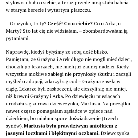
stylowo, dbała o siebie, a teraz przede mną stała babcia
w starym berecie i wytartym płaszczu.
– Grażynka, to ty?
Cześć! Co u ciebie?
Co u Arka, u
Marty? Sto lat cię nie widziałam, – zbombardowałam ją
pytaniami.
Naprawdę, kiedyś byłyśmy ze sobą dość blisko.
Pamiętam, że Grażyna i Arek długo nie mogli mieć dzieci,
chodzili po lekarzach, nie mieli już żadnej nadziei. Kiedy
wszystkie możliwe zabiegi nie przyniosły skutku i zaczęli
myśleć o adopcji, zdarzył się cud – Grażyna zaszła w
ciążę. Lekarze byli zaskoczeni, ale cieszyli się nie mniej,
niż krewni Grażyny i Arka. Po dziewięciu miesiącach
urodziła się zdrowa dziewczynka, Martusia. Na początku
nawet często pomagałam sąsiadce w opiece nad
dzieckiem, bo miałam spore doświadczenie (trzech
synów).
Martusia była prawdziwym aniołkiem z
jasnymi loczkami i błękitnymi oczkami.
Dziewczynka