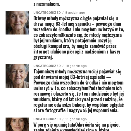
z niesmakiem.
UNCATEGORIZED
8 godzin ago
Dziwny młody mężczyzna ciągle pojawiał się u
drzwi mojej 83-letniej sąsiadki – pewnego dnia
wszedłem do środka i nie mogłem uwierzyć w to,
co zobaczyłemOkazało się, że młody mężczyzna
był jej wnukiem, który potajemnie uczył ją
obsługi komputera, by mogła zamówić przez
internet ulubione pierogi z nadzieniem z kaszy
gryczanej.
UNCATEGORIZED
10 godzin ago
Tajemniczy młody mężczyzna wciąż pojawiał się
pod drzwiami mojej 83-letniej sąsiadki —
Pewnego dnia wszedłem do środka i nie mogłem
uwierzyć w to, co zobaczyłemPodsłuchałem ich
rozmowę i okazało się, że ten młodzieniec był jej
wnukiem, który od lat ukrywał przed rodziną, że
regularnie odwiedza babcię, by wspólnie oglądać
stare fotografie i nagrywać jej wspomnienia.
UNCATEGORIZED
11 godzin ago
W porę się opamiętałaOdwróciła się na pięcie,
zanim zdążyła wypowiedzieć słowa, które