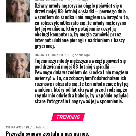
Dziwny młody mężczyzna ciągle pojawiał się u
drzwi mojej 83-letniej sąsiadki – pewnego dnia
wszedłem do środka i nie mogłem uwierzyć w to,
co zobaczyłemOkazało się, że młody mężczyzna
był jej wnukiem, który potajemnie uczył ją
obsługi komputera, by mogła zamówić przez
internet ulubione pierogi z nadzieniem z kaszy
gryczanej.
UNCATEGORIZED
10 godzin ago
Tajemniczy młody mężczyzna wciąż pojawiał się
pod drzwiami mojej 83-letniej sąsiadki —
Pewnego dnia wszedłem do środka i nie mogłem
uwierzyć w to, co zobaczyłemPodsłuchałem ich
rozmowę i okazało się, że ten młodzieniec był jej
wnukiem, który od lat ukrywał przed rodziną, że
regularnie odwiedza babcię, by wspólnie oglądać
stare fotografie i nagrywać jej wspomnienia.
TRENDING
CIEKAWOSTKI
3 lata ago
Przyszła synowa została u nas na noc.