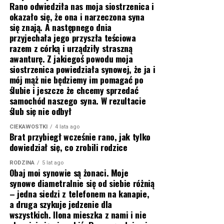
Rano odwiedziła nas moja siostrzenica i
okazało się, że ona i narzeczona syna
się znają. A następnego dnia
przyjechała jego przyszła teściowa
razem z córką i urządziły straszną
awanturę. Z jakiegoś powodu moja
siostrzenica powiedziała synowej, że ja i
mój mąż nie będziemy im pomagać po
ślubie i jeszcze że chcemy sprzedać
samochód naszego syna. W rezultacie
ślub się nie odbył
CIEKAWOSTKI
4 lata ago
Brat przybiegł wcześnie rano, jak tylko
dowiedział się, co zrobili rodzice
RODZINA
5 lat ago
Obaj moi synowie są żonaci. Moje
synowe diametralnie się od siebie różnią
– jedna siedzi z telefonem na kanapie,
a druga szykuje jedzenie dla
wszystkich. Ilona mieszka z nami i nie