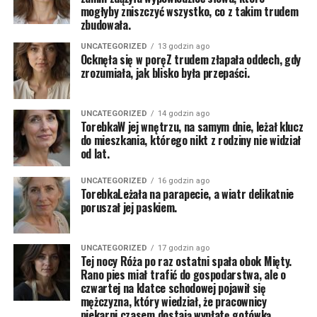
mogłyby zniszczyć wszystko, co z takim trudem
zbudowała.
UNCATEGORIZED
13 godzin ago
Ocknęła się w poręZ trudem złapała oddech, gdy
zrozumiała, jak blisko była przepaści.
UNCATEGORIZED
14 godzin ago
TorebkaW jej wnętrzu, na samym dnie, leżał klucz
do mieszkania, którego nikt z rodziny nie widział
od lat.
UNCATEGORIZED
16 godzin ago
TorebkaLeżała na parapecie, a wiatr delikatnie
poruszał jej paskiem.
UNCATEGORIZED
17 godzin ago
Tej nocy Róża po raz ostatni spała obok Mięty.
Rano pies miał trafić do gospodarstwa, ale o
czwartej na klatce schodowej pojawił się
mężczyzna, który wiedział, że pracownicy
piekarni czasem dostają wypłatę gotówką.