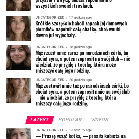
wszystkich swoich troskach.
UNCATEGORIZED
17 godzin ago
Krótkie szczęście babciI zapach jej domowych
pierników napełnił całą chatkę, choć wnuki
dawno już wyjechały.
UNCATEGORIZED
18 godzin ago
Mąż rzucił mnie zaraz po narodzinach córki, bo
chciał syna, a potem zaprosił na swój ślub – nie
wiedział, że przyjdę z teczką, która może
zniszczyć całą jego rodzinę.
UNCATEGORIZED
20 godzin ago
Mąż zostawił mnie tuż po narodzinach córki, bo
chciał syna, a potem zaprosił mnie na swój ślub
– nie wiedział, że przyjdę z teczką, która
zniszczy całą jego rodzinę.
LATEST
POPULAR
VIDEOS
UNCATEGORIZED
23 minuty ago
— Proszę wziąć kotka, — prosiła kobieta na