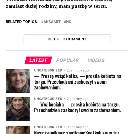
zamiast dużej rodziny, mam pustkę w sercu.
RELATED TOPICS:
AKSAMIT
NK
CLICK TO COMMENT
LATEST
POPULAR
VIDEOS
UNCATEGORIZED
23 minuty ago
— Proszę wziąć kotka, — prosiła kobieta na
targu. Przechodzień zaskoczył swoim
zachowaniem.
UNCATEGORIZED
2 godziny ago
— Weź kociaka — prosiła kobieta na targu.
Przechodzień zaskoczył swoim zachowaniem.
UNCATEGORIZED
3 godziny ago
Nieprzypadkowe spotkanieSpotkali się w tej