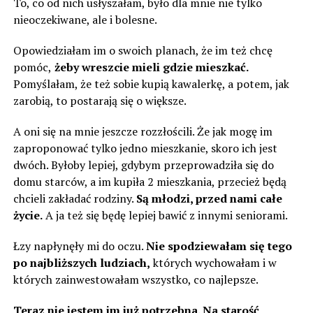
To, co od nich usłyszałam, było dla mnie nie tylko
nieoczekiwane, ale i bolesne.
Opowiedziałam im o swoich planach, że im też chcę
pomóc,
żeby wreszcie mieli gdzie mieszkać.
Pomyślałam, że też sobie kupią kawalerkę, a potem, jak
zarobią, to postarają się o większe.
A oni się na mnie jeszcze rozzłościli. Że jak mogę im
zaproponować tylko jedno mieszkanie, skoro ich jest
dwóch. Byłoby lepiej, gdybym przeprowadziła się do
domu starców, a im kupiła 2 mieszkania, przecież będą
chcieli zakładać rodziny.
Są młodzi, przed nami całe
życie.
A ja też się będę lepiej bawić z innymi seniorami.
Łzy napłynęły mi do oczu.
Nie spodziewałam się tego
po najbliższych ludziach,
których wychowałam i w
których zainwestowałam wszystko, co najlepsze.
Teraz nie jestem im już potrzebna. Na starość,