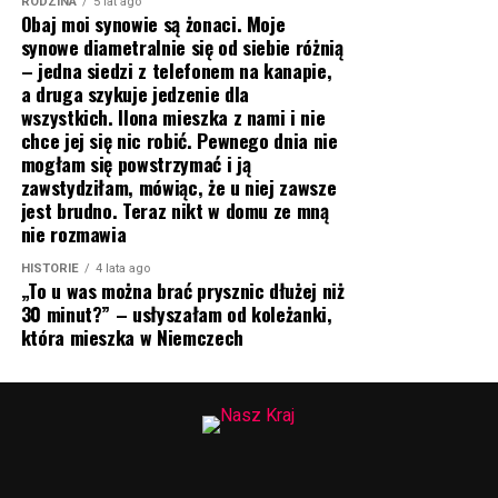
RODZINA
5 lat ago
Obaj moi synowie są żonaci. Moje
synowe diametralnie się od siebie różnią
– jedna siedzi z telefonem na kanapie,
a druga szykuje jedzenie dla
wszystkich. Ilona mieszka z nami i nie
chce jej się nic robić. Pewnego dnia nie
mogłam się powstrzymać i ją
zawstydziłam, mówiąc, że u niej zawsze
jest brudno. Teraz nikt w domu ze mną
nie rozmawia
HISTORIE
4 lata ago
„To u was można brać prysznic dłużej niż
30 minut?” – usłyszałam od koleżanki,
która mieszka w Niemczech