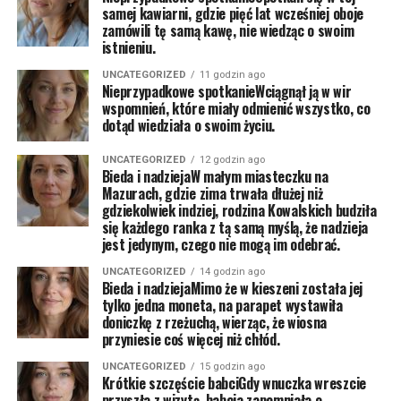
samej kawiarni, gdzie pięć lat wcześniej oboje
zamówili tę samą kawę, nie wiedząc o swoim
istnieniu.
UNCATEGORIZED
11 godzin ago
Nieprzypadkowe spotkanieWciągnął ją w wir
wspomnień, które miały odmienić wszystko, co
dotąd wiedziała o swoim życiu.
UNCATEGORIZED
12 godzin ago
Bieda i nadziejaW małym miasteczku na
Mazurach, gdzie zima trwała dłużej niż
gdziekolwiek indziej, rodzina Kowalskich budziła
się każdego ranka z tą samą myślą, że nadzieja
jest jedynym, czego nie mogą im odebrać.
UNCATEGORIZED
14 godzin ago
Bieda i nadziejaMimo że w kieszeni została jej
tylko jedna moneta, na parapet wystawiła
doniczkę z rzeżuchą, wierząc, że wiosna
przyniesie coś więcej niż chłód.
UNCATEGORIZED
15 godzin ago
Krótkie szczęście babciGdy wnuczka wreszcie
przyszła z wizytą, babcia zapomniała o