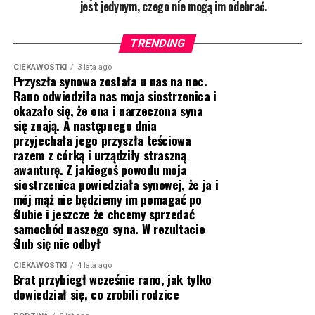
jest jedynym, czego nie mogą im odebrać.
TRENDING
CIEKAWOSTKI
3 lata ago
Przyszła synowa została u nas na noc.
Rano odwiedziła nas moja siostrzenica i
okazało się, że ona i narzeczona syna
się znają. A następnego dnia
przyjechała jego przyszła teściowa
razem z córką i urządziły straszną
awanturę. Z jakiegoś powodu moja
siostrzenica powiedziała synowej, że ja i
mój mąż nie będziemy im pomagać po
ślubie i jeszcze że chcemy sprzedać
samochód naszego syna. W rezultacie
ślub się nie odbył
CIEKAWOSTKI
4 lata ago
Brat przybiegł wcześnie rano, jak tylko
dowiedział się, co zrobili rodzice