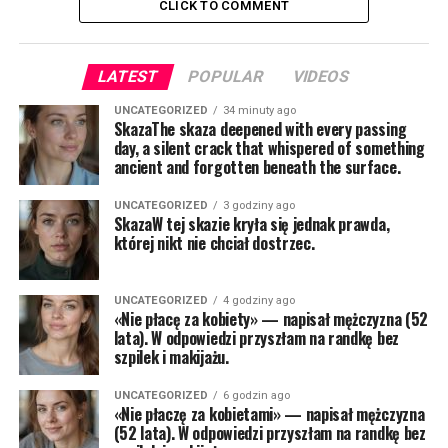
CLICK TO COMMENT
LATEST
POPULAR
VIDEOS
UNCATEGORIZED
34 minuty ago
SkazaThe skaza deepened with every passing
day, a silent crack that whispered of something
ancient and forgotten beneath the surface.
UNCATEGORIZED
3 godziny ago
SkazaW tej skazie kryła się jednak prawda,
której nikt nie chciał dostrzec.
UNCATEGORIZED
4 godziny ago
«Nie płacę za kobiety» — napisał mężczyzna (52
lata). W odpowiedzi przyszłam na randkę bez
szpilek i makijażu.
UNCATEGORIZED
6 godzin ago
«Nie płaczę za kobietami» — napisał mężczyzna
(52 lata). W odpowiedzi przyszłam na randkę bez