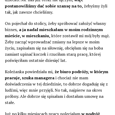
postanowiliśmy dać sobie szansę na to,
żebyśmy żyli
tak, jak zawsze chcieliśmy.
On pojechał do stolicy, żeby spróbować założyć własny
biznes,
a ja nadal mieszkałam w moim rodzinnym
mieście, w mieszkaniu,
które zostawił mi mój były mąż.
Żeby zacząć wprowadzać zmiany na lepsze w moim
życiu, zapisałam się na siłownię, obcięłam się na boba
zamiast upinać koczek i rzuciłam starą pracę, której
poświęciłam ostatnie dziesięć lat.
Koleżanka powiedziała mi,
że biuro podróży, w którym
pracuje, szuka managera
i chociaż nie mam
doświadczenia w tej dziedzinie, to dobrze dogaduję się z
ludźmi, więc mnie przyjęli. No tak, najpierw na okres
próbny. Ale dobrze się spisałam i dostałam umowę na
stałe.
Już po kilku miesiącach pracy poleciałam
w podróż