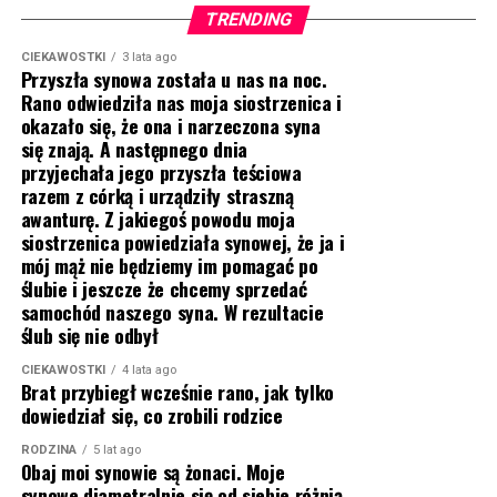
TRENDING
CIEKAWOSTKI
3 lata ago
Przyszła synowa została u nas na noc.
Rano odwiedziła nas moja siostrzenica i
okazało się, że ona i narzeczona syna
się znają. A następnego dnia
przyjechała jego przyszła teściowa
razem z córką i urządziły straszną
awanturę. Z jakiegoś powodu moja
siostrzenica powiedziała synowej, że ja i
mój mąż nie będziemy im pomagać po
ślubie i jeszcze że chcemy sprzedać
samochód naszego syna. W rezultacie
ślub się nie odbył
CIEKAWOSTKI
4 lata ago
Brat przybiegł wcześnie rano, jak tylko
dowiedział się, co zrobili rodzice
RODZINA
5 lat ago
Obaj moi synowie są żonaci. Moje
synowe diametralnie się od siebie różnią