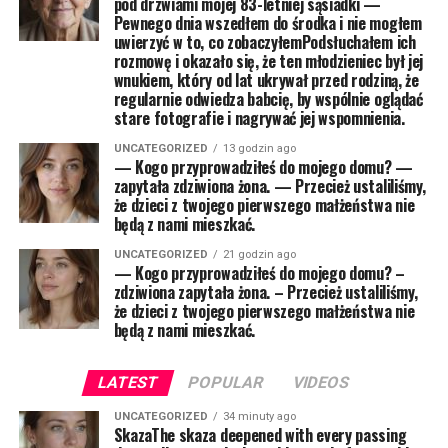
pod drzwiami mojej 83-letniej sąsiadki —
Pewnego dnia wszedłem do środka i nie mogłem
uwierzyć w to, co zobaczyłemPodsłuchałem ich
rozmowę i okazało się, że ten młodzieniec był jej
wnukiem, który od lat ukrywał przed rodziną, że
regularnie odwiedza babcię, by wspólnie oglądać
stare fotografie i nagrywać jej wspomnienia.
UNCATEGORIZED
13 godzin ago
— Kogo przyprowadziłeś do mojego domu? —
zapytała zdziwiona żona. — Przecież ustaliliśmy,
że dzieci z twojego pierwszego małżeństwa nie
będą z nami mieszkać.
UNCATEGORIZED
21 godzin ago
— Kogo przyprowadziłeś do mojego domu? –
zdziwiona zapytała żona. – Przecież ustaliliśmy,
że dzieci z twojego pierwszego małżeństwa nie
będą z nami mieszkać.
LATEST
POPULAR
VIDEOS
UNCATEGORIZED
34 minuty ago
SkazaThe skaza deepened with every passing