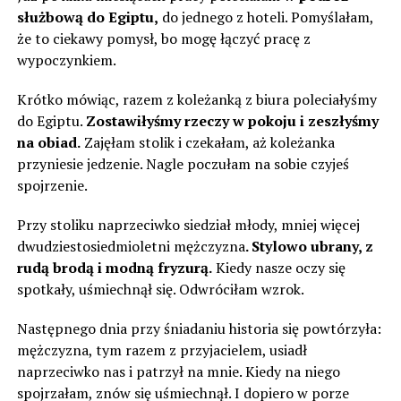
służbową do Egiptu,
do jednego z hoteli. Pomyślałam,
że to ciekawy pomysł, bo mogę łączyć pracę z
wypoczynkiem.
Krótko mówiąc, razem z koleżanką z biura poleciałyśmy
do Egiptu.
Zostawiłyśmy rzeczy w pokoju i zeszłyśmy
na obiad.
Zajęłam stolik i czekałam, aż koleżanka
przyniesie jedzenie. Nagle poczułam na sobie czyjeś
spojrzenie.
Przy stoliku naprzeciwko siedział młody, mniej więcej
dwudziestosiedmioletni mężczyzna
. Stylowo ubrany, z
rudą brodą i modną fryzurą.
Kiedy nasze oczy się
spotkały, uśmiechnął się. Odwróciłam wzrok.
Następnego dnia przy śniadaniu historia się powtórzyła:
mężczyzna, tym razem z przyjacielem, usiadł
naprzeciwko nas i patrzył na mnie. Kiedy na niego
spojrzałam, znów się uśmiechnął. I dopiero w porze