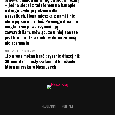
– jedna siedzi z telefonem na kanapie,
a druga szykuje jedzenie dla
wszystkich. Ilona mieszka z nami i nie
chce jej się nic robić. Pewnego dnia nie
mogłam się powstrzymać i ją
zawstydziłam, mówiąc, że u niej zawsze
jest brudno. Teraz nikt w domu ze mną
nie rozmawia
HISTORIE
4 lata ago
„To u was można brać prysznic dłużej niż
30 minut?” – usłyszałam od koleżanki,
która mieszka w Niemczech
REGULAMIN
KONTAKT