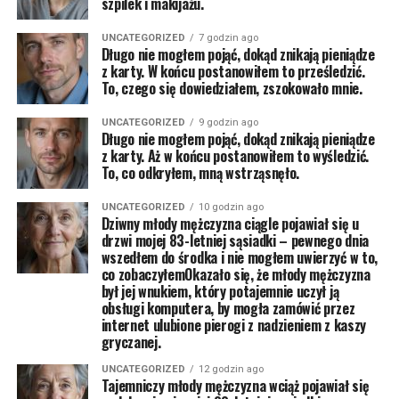
szpilek i makijażu.
UNCATEGORIZED
7 godzin ago
Długo nie mogłem pojąć, dokąd znikają pieniądze
z karty. W końcu postanowiłem to prześledzić.
To, czego się dowiedziałem, zszokowało mnie.
UNCATEGORIZED
9 godzin ago
Długo nie mogłem pojąć, dokąd znikają pieniądze
z karty. Aż w końcu postanowiłem to wyśledzić.
To, co odkryłem, mną wstrząsnęło.
UNCATEGORIZED
10 godzin ago
Dziwny młody mężczyzna ciągle pojawiał się u
drzwi mojej 83-letniej sąsiadki – pewnego dnia
wszedłem do środka i nie mogłem uwierzyć w to,
co zobaczyłemOkazało się, że młody mężczyzna
był jej wnukiem, który potajemnie uczył ją
obsługi komputera, by mogła zamówić przez
internet ulubione pierogi z nadzieniem z kaszy
gryczanej.
UNCATEGORIZED
12 godzin ago
Tajemniczy młody mężczyzna wciąż pojawiał się