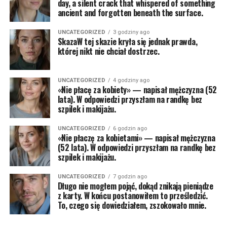
day, a silent crack that whispered of something
ancient and forgotten beneath the surface.
UNCATEGORIZED
3 godziny ago
SkazaW tej skazie kryła się jednak prawda,
której nikt nie chciał dostrzec.
UNCATEGORIZED
4 godziny ago
«Nie płacę za kobiety» — napisał mężczyzna (52
lata). W odpowiedzi przyszłam na randkę bez
szpilek i makijażu.
UNCATEGORIZED
6 godzin ago
«Nie płaczę za kobietami» — napisał mężczyzna
(52 lata). W odpowiedzi przyszłam na randkę bez
szpilek i makijażu.
UNCATEGORIZED
7 godzin ago
Długo nie mogłem pojąć, dokąd znikają pieniądze
z karty. W końcu postanowiłem to prześledzić.
To, czego się dowiedziałem, zszokowało mnie.