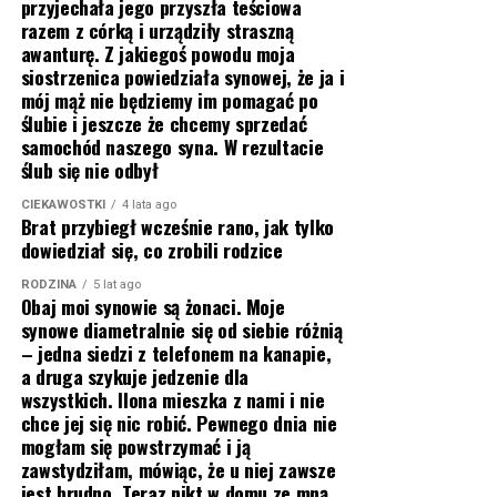
przyjechała jego przyszła teściowa
razem z córką i urządziły straszną
awanturę. Z jakiegoś powodu moja
siostrzenica powiedziała synowej, że ja i
mój mąż nie będziemy im pomagać po
ślubie i jeszcze że chcemy sprzedać
samochód naszego syna. W rezultacie
ślub się nie odbył
CIEKAWOSTKI
4 lata ago
Brat przybiegł wcześnie rano, jak tylko
dowiedział się, co zrobili rodzice
RODZINA
5 lat ago
Obaj moi synowie są żonaci. Moje
synowe diametralnie się od siebie różnią
– jedna siedzi z telefonem na kanapie,
a druga szykuje jedzenie dla
wszystkich. Ilona mieszka z nami i nie
chce jej się nic robić. Pewnego dnia nie
mogłam się powstrzymać i ją
zawstydziłam, mówiąc, że u niej zawsze
jest brudno. Teraz nikt w domu ze mną