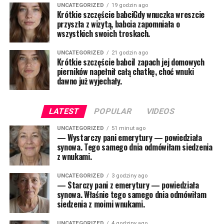
UNCATEGORIZED
19 godzin ago
Krótkie szczęście babciGdy wnuczka wreszcie
przyszła z wizytą, babcia zapomniała o
wszystkich swoich troskach.
UNCATEGORIZED
21 godzin ago
Krótkie szczęście babciI zapach jej domowych
pierników napełnił całą chatkę, choć wnuki
dawno już wyjechały.
LATEST
POPULAR
VIDEOS
UNCATEGORIZED
51 minut ago
— Wystarczy pani emerytury — powiedziała
synowa. Tego samego dnia odmówiłam siedzenia
z wnukami.
UNCATEGORIZED
3 godziny ago
— Starczy pani z emerytury — powiedziała
synowa. Właśnie tego samego dnia odmówiłam
siedzenia z moimi wnukami.
UNCATEGORIZED
4 godziny ago