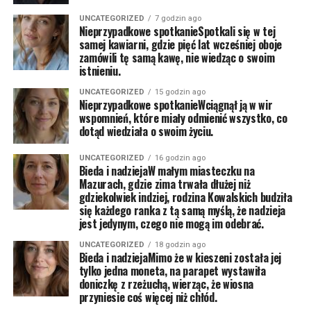
UNCATEGORIZED
7 godzin ago
Nieprzypadkowe spotkanieSpotkali się w tej
samej kawiarni, gdzie pięć lat wcześniej oboje
zamówili tę samą kawę, nie wiedząc o swoim
istnieniu.
UNCATEGORIZED
15 godzin ago
Nieprzypadkowe spotkanieWciągnął ją w wir
wspomnień, które miały odmienić wszystko, co
dotąd wiedziała o swoim życiu.
UNCATEGORIZED
16 godzin ago
Bieda i nadziejaW małym miasteczku na
Mazurach, gdzie zima trwała dłużej niż
gdziekolwiek indziej, rodzina Kowalskich budziła
się każdego ranka z tą samą myślą, że nadzieja
jest jedynym, czego nie mogą im odebrać.
UNCATEGORIZED
18 godzin ago
Bieda i nadziejaMimo że w kieszeni została jej
tylko jedna moneta, na parapet wystawiła
doniczkę z rzeżuchą, wierząc, że wiosna
przyniesie coś więcej niż chłód.