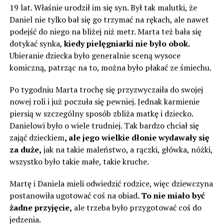
19 lat. Właśnie urodził im się syn. Był tak malutki, że
Daniel nie tylko bał się go trzymać na rękach, ale nawet
podejść do niego na bliżej niż metr. Marta też bała się
dotykać synka,
kiedy pielęgniarki nie było obok.
Ubieranie dziecka było generalnie sceną wysoce
komiczną, patrząc na to, można było płakać ze śmiechu.
Po tygodniu Marta trochę się przyzwyczaiła do swojej
nowej roli i już poczuła się pewniej. Jednak karmienie
piersią w szczególny sposób zbliża matkę i dziecko.
Danielowi było o wiele trudniej. Tak bardzo chciał się
zająć dzieckiem
, ale jego wielkie dłonie wydawały się
za duże,
jak na takie maleństwo, a rączki, główka, nóżki,
wszystko było takie małe, takie kruche.
Martę i Daniela mieli odwiedzić rodzice, więc dziewczyna
postanowiła ugotować coś na obiad
. To nie miało być
żadne przyjęcie,
ale trzeba było przygotować coś do
jedzenia.