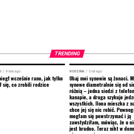
TRENDING
I
4 lata ago
RODZINA
5 lat ago
biegł wcześnie rano, jak tylko
Obaj moi synowie są żonaci. M
 się, co zrobili rodzice
synowe diametralnie się od si
różnią – jedna siedzi z telef
kanapie, a druga szykuje jedz
wszystkich. Ilona mieszka z na
chce jej się nic robić. Pewneg
mogłam się powstrzymać i ją
zawstydziłam, mówiąc, że u ni
jest brudno. Teraz nikt w do