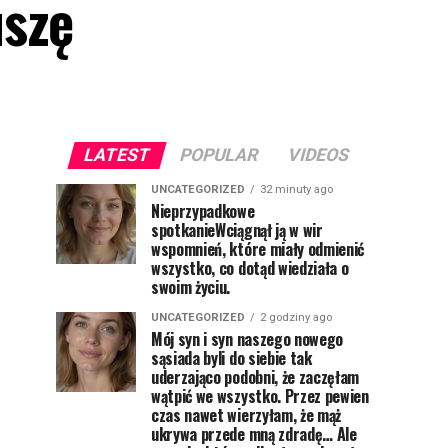
uszę
LATEST
POPULAR
VIDEOS
UNCATEGORIZED
32 minuty ago
Nieprzypadkowe
spotkanieWciągnął ją w wir
wspomnień, które miały odmienić
wszystko, co dotąd wiedziała o
swoim życiu.
UNCATEGORIZED
2 godziny ago
Mój syn i syn naszego nowego
sąsiada byli do siebie tak
uderzająco podobni, że zaczęłam
wątpić we wszystko. Przez pewien
czas nawet wierzyłam, że mąż
ukrywa przede mną zdradę… Ale