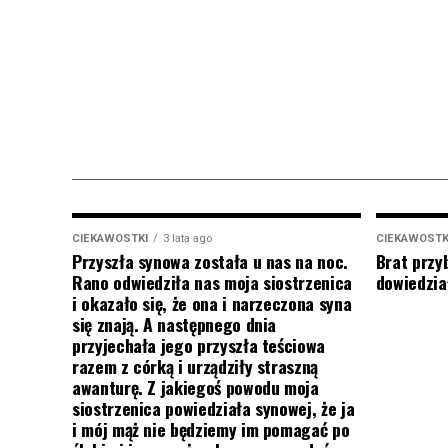
CIEKAWOSTKI
3 lata ago
CIEKAWOSTK
Przyszła synowa została u nas na noc.
Brat przy
Rano odwiedziła nas moja siostrzenica
dowiedział
i okazało się, że ona i narzeczona syna
się znają. A następnego dnia
przyjechała jego przyszła teściowa
razem z córką i urządziły straszną
awanturę. Z jakiegoś powodu moja
siostrzenica powiedziała synowej, że ja
i mój mąż nie będziemy im pomagać po