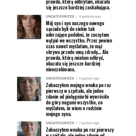
prawda, którą odkryłam, okazała
się jeszcze bardziej zaskakująca.
UNCATEGORIZED
4 godziny ago
Mój syn i syn naszego nowego
sąsiada byli do siebie tak
uderzająco podobni, że zaczęłam
wątpić we wszystko. Przez pewien
czas nawet myślałam, że mąż
skrywa przede mną zdradę… Ale
prawda, którą miałam odkryć,
okazała się jeszcze bardziej
nieoczekiwana.
UNCATEGORIZED
5 godzin ago
Zobaczyłem mojego wnuka po raz
pierwszy w szpitalu, ale jedno
zdanie od pielęgniarki wywróciło
do góry nogami wszystko, co
myślałem, że wiem o rodzinie
mojego syna.
UNCATEGORIZED
7 godzin ago
Zobaczyłem wnuka po raz pierwszy
w szpitalu, ale jedno zdanie od