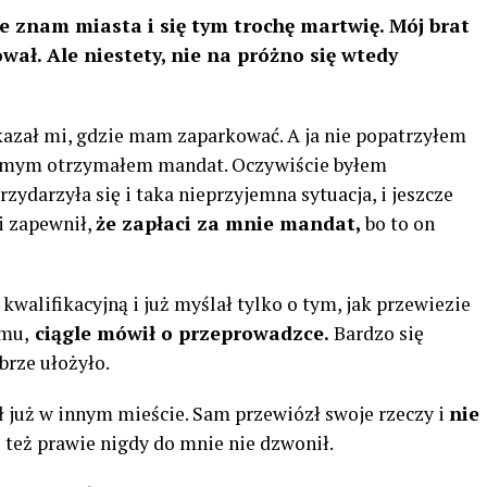
ie znam miasta i się tym trochę martwię. Mój brat
wał. Ale niestety, nie na próżno się wtedy
okazał mi, gdzie mam zaparkować. A ja nie popatrzyłem
samym otrzymałem mandat. Oczywiście byłem
ydarzyła się i taka nieprzyjemna sytuacja, i jeszcze
i zapewnił,
że zapłaci za mnie mandat,
bo to on
alifikacyjną i już myślał tylko o tym, jak przewiezie
omu,
ciągle mówił o przeprowadzce.
Bardzo się
brze ułożyło.
ł już w innym mieście. Sam przewiózł swoje rzeczy i
nie
 też prawie nigdy do mnie nie dzwonił.