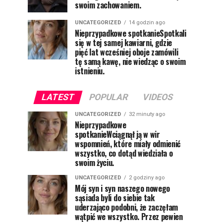
swoim zachowaniem.
UNCATEGORIZED
14 godzin ago
Nieprzypadkowe spotkanieSpotkali
się w tej samej kawiarni, gdzie
pięć lat wcześniej oboje zamówili
tę samą kawę, nie wiedząc o swoim
istnieniu.
LATEST
POPULAR
VIDEOS
UNCATEGORIZED
32 minuty ago
Nieprzypadkowe
spotkanieWciągnął ją w wir
wspomnień, które miały odmienić
wszystko, co dotąd wiedziała o
swoim życiu.
UNCATEGORIZED
2 godziny ago
Mój syn i syn naszego nowego
sąsiada byli do siebie tak
uderzająco podobni, że zaczęłam
wątpić we wszystko. Przez pewien