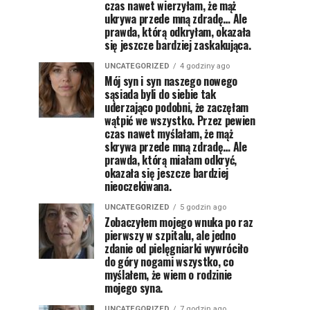
czas nawet wierzyłam, że mąż
ukrywa przede mną zdradę… Ale
prawda, którą odkryłam, okazała
się jeszcze bardziej zaskakująca.
UNCATEGORIZED
4 godziny ago
Mój syn i syn naszego nowego
sąsiada byli do siebie tak
uderzająco podobni, że zaczęłam
wątpić we wszystko. Przez pewien
czas nawet myślałam, że mąż
skrywa przede mną zdradę… Ale
prawda, którą miałam odkryć,
okazała się jeszcze bardziej
nieoczekiwana.
UNCATEGORIZED
5 godzin ago
Zobaczyłem mojego wnuka po raz
pierwszy w szpitalu, ale jedno
zdanie od pielęgniarki wywróciło
do góry nogami wszystko, co
myślałem, że wiem o rodzinie
mojego syna.
UNCATEGORIZED
7 godzin ago