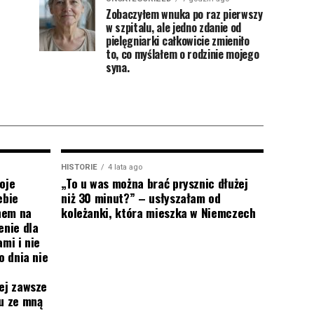
Zobaczyłem wnuka po raz pierwszy
w szpitalu, ale jedno zdanie od
pielęgniarki całkowicie zmieniło
to, co myślałem o rodzinie mojego
syna.
HISTORIE
4 lata ago
oje
„To u was można brać prysznic dłużej
ebie
niż 30 minut?” – usłyszałam od
onem na
koleżanki, która mieszka w Niemczech
enie dla
mi i nie
o dnia nie
ej zawsze
mu ze mną