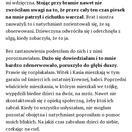
mi wdzięczna.
Stojąc przy bramie nawet nie
zwróciłam uwagi na to, że przez cały ten czas piesek
na mnie patrzył i cichutko warczał.
Brat i siostra
zauważyli to i natychmiast zorientowali się, że są
obserwowani. Dziewczyna odwróciła się i odetchnęła z
ulgą, kiedy zobaczyła, że to ja.
Bez zastanowienia podeszłam do nich i z nimi
porozmawiałam.
Dużo się dowiedziałam i to mnie
bardzo zdenerwowało, poruszyło do ​​głębi duszy
.
Prawie się rozpłakałam. Witek i Kasia mieszkają w tym
garażu od śmierci ich ostatniej krewnej, babci. Poprzedni
właściciele mieszkania, w którym mieszkali we trójkę,
wypędzili biedne dzieci na dwór, na mróz. Nawet nie
skontaktowali się z opieką społeczną, żeby ktoś ich
zabrał. Kiedy to wszystko usłyszałam, nie mogłam
pozostać obojętna i natychmiast poprosiłam o pomoc
moich bliskich. Na jakiś czas zabrałam dzieci do siebie,
czekając na cud.