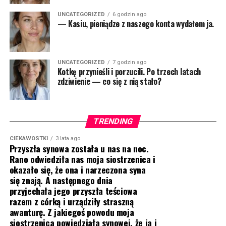
UNCATEGORIZED
6 godzin ago
— Kasiu, pieniądze z naszego konta wydałem ja.
UNCATEGORIZED
7 godzin ago
Kotkę przynieśli i porzucili. Po trzech latach
zdziwienie — co się z nią stało?
TRENDING
CIEKAWOSTKI
3 lata ago
Przyszła synowa została u nas na noc.
Rano odwiedziła nas moja siostrzenica i
okazało się, że ona i narzeczona syna
się znają. A następnego dnia
przyjechała jego przyszła teściowa
razem z córką i urządziły straszną
awanturę. Z jakiegoś powodu moja
siostrzenica powiedziała synowej, że ja i