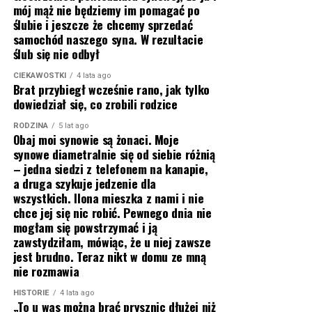
mój mąż nie będziemy im pomagać po
ślubie i jeszcze że chcemy sprzedać
samochód naszego syna. W rezultacie
ślub się nie odbył
CIEKAWOSTKI
4 lata ago
Brat przybiegł wcześnie rano, jak tylko
dowiedział się, co zrobili rodzice
RODZINA
5 lat ago
Obaj moi synowie są żonaci. Moje
synowe diametralnie się od siebie różnią
– jedna siedzi z telefonem na kanapie,
a druga szykuje jedzenie dla
wszystkich. Ilona mieszka z nami i nie
chce jej się nic robić. Pewnego dnia nie
mogłam się powstrzymać i ją
zawstydziłam, mówiąc, że u niej zawsze
jest brudno. Teraz nikt w domu ze mną
nie rozmawia
HISTORIE
4 lata ago
„To u was można brać prysznic dłużej niż