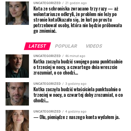
UNCATEGORIZED
21 godzin ago
Kota ze schroniska zwracano trzy razy — aż
wolontariusze odkryli, że problem nie leży po
stronie kotaOkazało się, że kot po prostu
potrzebował osoby, która nie będzie próbowała
go zmieniać.
LATEST
POPULAR
VIDEOS
UNCATEGORIZED
46 minut ago
Kotka zaczęła budzić swojego pana punktualnie
o trzeciej w nocy, a czwartego dnia wreszcie
zrozumiał, o co chodzi…
UNCATEGORIZED
3 godziny ago
Kotka zaczęła budzić właściciela punktualnie o
trzeciej w nocy, a czwartej doby zrozumiał, o co
chodzi…
UNCATEGORIZED
4 godziny ago
— Olu, pieniądze z naszego konta wydałem ja.