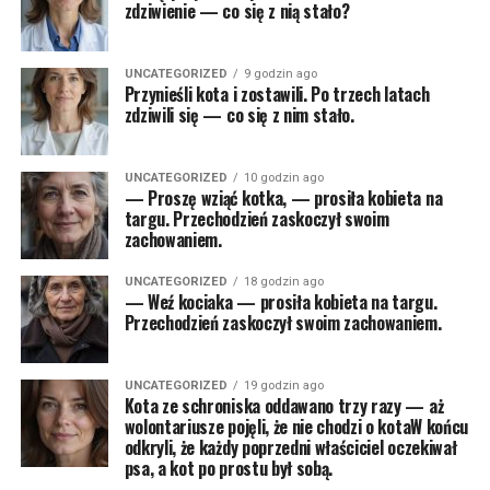
zdziwienie — co się z nią stało?
UNCATEGORIZED
9 godzin ago
Przynieśli kota i zostawili. Po trzech latach
zdziwili się — co się z nim stało.
UNCATEGORIZED
10 godzin ago
— Proszę wziąć kotka, — prosiła kobieta na
targu. Przechodzień zaskoczył swoim
zachowaniem.
UNCATEGORIZED
18 godzin ago
— Weź kociaka — prosiła kobieta na targu.
Przechodzień zaskoczył swoim zachowaniem.
UNCATEGORIZED
19 godzin ago
Kota ze schroniska oddawano trzy razy — aż
wolontariusze pojęli, że nie chodzi o kotaW końcu
odkryli, że każdy poprzedni właściciel oczekiwał
psa, a kot po prostu był sobą.