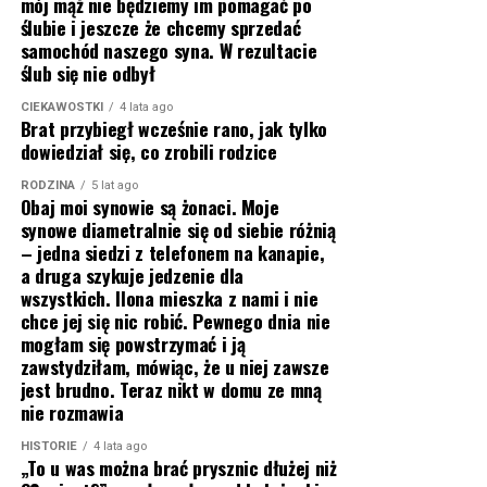
mój mąż nie będziemy im pomagać po
ślubie i jeszcze że chcemy sprzedać
samochód naszego syna. W rezultacie
ślub się nie odbył
CIEKAWOSTKI
4 lata ago
Brat przybiegł wcześnie rano, jak tylko
dowiedział się, co zrobili rodzice
RODZINA
5 lat ago
Obaj moi synowie są żonaci. Moje
synowe diametralnie się od siebie różnią
– jedna siedzi z telefonem na kanapie,
a druga szykuje jedzenie dla
wszystkich. Ilona mieszka z nami i nie
chce jej się nic robić. Pewnego dnia nie
mogłam się powstrzymać i ją
zawstydziłam, mówiąc, że u niej zawsze
jest brudno. Teraz nikt w domu ze mną
nie rozmawia
HISTORIE
4 lata ago
„To u was można brać prysznic dłużej niż