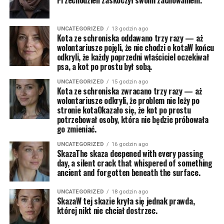
Przechodzień zaskoczył swoim zachowaniem.
UNCATEGORIZED
13 godzin ago
Kota ze schroniska oddawano trzy razy — aż
wolontariusze pojęli, że nie chodzi o kotaW końcu
odkryli, że każdy poprzedni właściciel oczekiwał
psa, a kot po prostu był sobą.
UNCATEGORIZED
15 godzin ago
Kota ze schroniska zwracano trzy razy — aż
wolontariusze odkryli, że problem nie leży po
stronie kotaOkazało się, że kot po prostu
potrzebował osoby, która nie będzie próbowała
go zmieniać.
UNCATEGORIZED
16 godzin ago
SkazaThe skaza deepened with every passing
day, a silent crack that whispered of something
ancient and forgotten beneath the surface.
UNCATEGORIZED
18 godzin ago
SkazaW tej skazie kryła się jednak prawda,
której nikt nie chciał dostrzec.