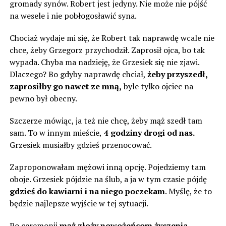
gromady synów. Robert jest jedyny. Nie może nie pójść
na wesele i nie pobłogosławić syna.
Chociaż wydaje mi się, że Robert tak naprawdę wcale nie
chce, żeby Grzegorz przychodził. Zaprosił ojca, bo tak
wypada. Chyba ma nadzieję, że Grzesiek się nie zjawi.
Dlaczego? Bo gdyby naprawdę chciał,
żeby przyszedł,
zaprosiłby go nawet ze mną,
byle tylko ojciec na
pewno był obecny.
Szczerze mówiąc, ja też nie chcę, żeby mąż szedł tam
sam. To w innym mieście,
4 godziny drogi od nas.
Grzesiek musiałby gdzieś przenocować.
Zaproponowałam mężowi inną opcję. Pojedziemy tam
oboje. Grzesiek pójdzie na ślub, a ja w tym czasie pójdę
gdzieś do kawiarni i na niego poczekam
. Myślę, że to
będzie najlepsze wyjście w tej sytuacji.
Po ceremonii
mąż złoży nowożeńcom życzenia,