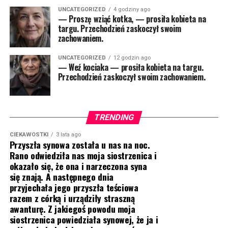
UNCATEGORIZED
4 godziny ago
— Proszę wziąć kotka, — prosiła kobieta na
targu. Przechodzień zaskoczył swoim
zachowaniem.
UNCATEGORIZED
12 godzin ago
— Weź kociaka — prosiła kobieta na targu.
Przechodzień zaskoczył swoim zachowaniem.
TRENDING
CIEKAWOSTKI
3 lata ago
Przyszła synowa została u nas na noc.
Rano odwiedziła nas moja siostrzenica i
okazało się, że ona i narzeczona syna
się znają. A następnego dnia
przyjechała jego przyszła teściowa
razem z córką i urządziły straszną
awanturę. Z jakiegoś powodu moja
siostrzenica powiedziała synowej, że ja i