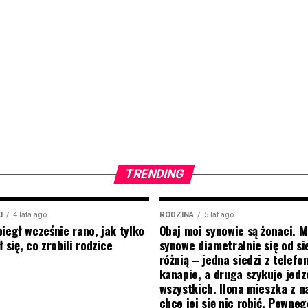
TRENDING
I
4 lata ago
RODZINA
5 lat ago
biegł wcześnie rano, jak tylko
Obaj moi synowie są żonaci. M
 się, co zrobili rodzice
synowe diametralnie się od si
różnią – jedna siedzi z telef
kanapie, a druga szykuje jedz
wszystkich. Ilona mieszka z na
chce jej się nic robić. Pewneg