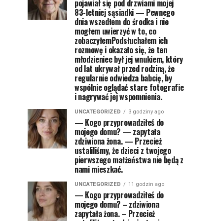
pojawiał się pod drzwiami mojej
83-letniej sąsiadki — Pewnego
dnia wszedłem do środka i nie
mogłem uwierzyć w to, co
zobaczyłemPodsłuchałem ich
rozmowę i okazało się, że ten
młodzieniec był jej wnukiem, który
od lat ukrywał przed rodziną, że
regularnie odwiedza babcię, by
wspólnie oglądać stare fotografie
i nagrywać jej wspomnienia.
UNCATEGORIZED
3 godziny ago
— Kogo przyprowadziłeś do
mojego domu? — zapytała
zdziwiona żona. — Przecież
ustaliliśmy, że dzieci z twojego
pierwszego małżeństwa nie będą z
nami mieszkać.
UNCATEGORIZED
11 godzin ago
— Kogo przyprowadziłeś do
mojego domu? – zdziwiona
zapytała żona. – Przecież