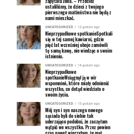
zapytała żona. – Przecież
ustaliliśmy, że dzieci z twojego
pierwszego małżeństwa nie będą z
nami mieszkać.
UNCATEGORIZED
12 godzin ago
Nieprzypadkowe spotkanieSpotkali
się w tej samej kawiarni, gdzie
pięć lat wcześniej oboje zamówili
tę samą kawę, nie wiedząc o swoim
istnieniu.
UNCATEGORIZED
14 godzin ago
Nieprzypadkowe
spotkanieWciągnął ją w wir
wspomnień, które miały odmienić
wszystko, co dotąd wiedziała o
swoim życiu.
UNCATEGORIZED
15 godzin ago
Mój syn i syn naszego nowego
sąsiada byli do siebie tak
uderzająco podobni, że zaczęłam
wątpić we wszystko. Przez pewien
czas nawet wierzyłam, że mąż