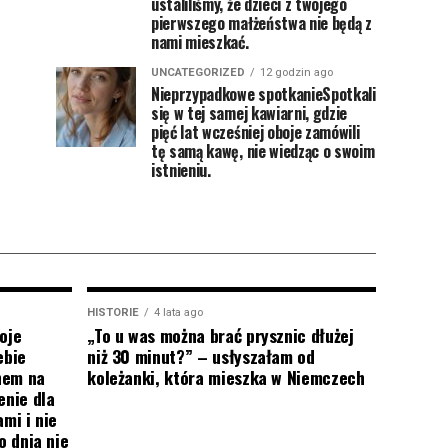
ustaliliśmy, że dzieci z twojego
pierwszego małżeństwa nie będą z
nami mieszkać.
UNCATEGORIZED
12 godzin ago
Nieprzypadkowe spotkanieSpotkali
się w tej samej kawiarni, gdzie
pięć lat wcześniej oboje zamówili
tę samą kawę, nie wiedząc o swoim
istnieniu.
HISTORIE
4 lata ago
oje
„To u was można brać prysznic dłużej
ebie
niż 30 minut?” – usłyszałam od
onem na
koleżanki, która mieszka w Niemczech
enie dla
mi i nie
o dnia nie