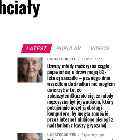
hciały
LATEST
POPULAR
VIDEOS
UNCATEGORIZED
27 minut ago
Dziwny młody mężczyzna ciągle
pojawiał się u drzwi mojej 83-
letniej sąsiadki – pewnego dnia
wszedłem do środka i nie mogłem
uwierzyć w to, co
zobaczyłemOkazało się, że młody
mężczyzna był jej wnukiem, który
potajemnie uczył ją obsługi
komputera, by mogła zamówić
przez internet ulubione pierogi z
nadzieniem z kaszy gryczanej.
UNCATEGORIZED
2 godziny ago