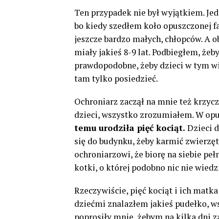
Ten przypadek nie był wyjątkiem. Je
bo kiedy szedłem koło opuszczonej fa
jeszcze bardzo małych, chłopców. A 
miały jakieś 8-9 lat. Podbiegłem, że
prawdopodobne, żeby dzieci w tym wie
tam tylko posiedzieć.
Ochroniarz zaczął na mnie też krzycze
dzieci, wszystko zrozumiałem. W opu
temu urodziła pięć kociąt.
Dzieci d
się do budynku, żeby karmić zwierzęt
ochroniarzowi, że biorę na siebie pe
kotki, o której podobno nic nie wiedzi
Rzeczywiście, pięć kociąt i ich matk
dziećmi znalazłem jakieś pudełko, w
poprosiły mnie, żebym na kilka dni za