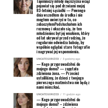
Tajemniczy młody mężczyzna wciąż
pojawiał się pod drzwiami mojej
83-letniej sąsiadki — Pewnego
dnia wszedłem do środka i nie
mogłem uwierzyć w to, co
zobaczyłemPodsłuchałem ich
rozmowę i okazało się, że ten
młodzieniec był jej wnukiem, który
od lat ukrywał przed rodziną, że
regularnie odwiedza babcię, by
wspólnie oglądać stare fotografie
i nagrywać jej wspomnienia.
UNCATEGORIZED
3 godziny ago
— Kogo przyprowadziłeś do
mojego domu? — zapytała
zdziwiona żona. — Przecież
ustaliliśmy, że dzieci z twojego
pierwszego małżeństwa nie będą z
nami mieszkać.
UNCATEGORIZED
11 godzin ago
— Kogo przyprowadziłeś do
mojego domu? – zdziwiona