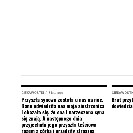
CIEKAWOSTKI
3 lata ago
CIEKAWOSTK
Przyszła synowa została u nas na noc.
Brat przy
Rano odwiedziła nas moja siostrzenica
dowiedział
i okazało się, że ona i narzeczona syna
się znają. A następnego dnia
przyjechała jego przyszła teściowa
razem z córką i urządziły straszną