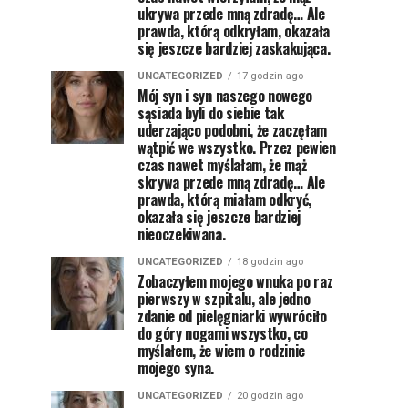
ukrywa przede mną zdradę… Ale
prawda, którą odkryłam, okazała
się jeszcze bardziej zaskakująca.
UNCATEGORIZED
17 godzin ago
Mój syn i syn naszego nowego
sąsiada byli do siebie tak
uderzająco podobni, że zaczęłam
wątpić we wszystko. Przez pewien
czas nawet myślałam, że mąż
skrywa przede mną zdradę… Ale
prawda, którą miałam odkryć,
okazała się jeszcze bardziej
nieoczekiwana.
UNCATEGORIZED
18 godzin ago
Zobaczyłem mojego wnuka po raz
pierwszy w szpitalu, ale jedno
zdanie od pielęgniarki wywróciło
do góry nogami wszystko, co
myślałem, że wiem o rodzinie
mojego syna.
UNCATEGORIZED
20 godzin ago