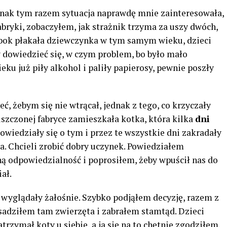
dnak tym razem sytuacja naprawdę mnie zainteresowała,
bryki, zobaczyłem, jak strażnik trzyma za uszy dwóch,
obok płakała dziewczynka w tym samym wieku, dzieci
by dowiedzieć się, w czym problem, bo było mało
ku już piły alkohol i paliły papierosy, pewnie poszły
ć, żebym się nie wtrącał, jednak z tego, co krzyczały
szczonej fabryce zamieszkała kotka, która kilka
dni
owiedziały się o tym i przez te wszystkie dni zakradały
a. Chcieli zrobić dobry uczynek. Powiedziałem
łną odpowiedzialność i poprosiłem, żeby wpuścił nas do
ał.
a wyglądały żałośnie. Szybko podjąłem decyzję, razem z
sadziłem tam zwierzęta i zabrałem stamtąd. Dzieci
trzymał koty u siebie, a ja się na to chętnie zgodziłem.