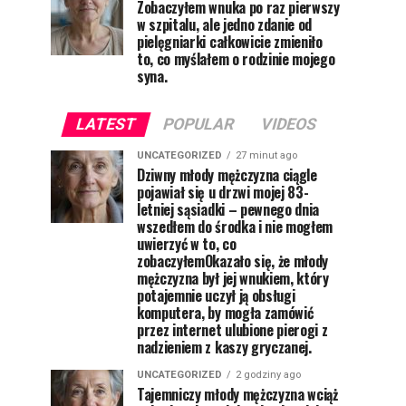
Zobaczyłem wnuka po raz pierwszy
w szpitalu, ale jedno zdanie od
pielęgniarki całkowicie zmieniło
to, co myślałem o rodzinie mojego
syna.
LATEST
POPULAR
VIDEOS
UNCATEGORIZED
27 minut ago
Dziwny młody mężczyzna ciągle
pojawiał się u drzwi mojej 83-
letniej sąsiadki – pewnego dnia
wszedłem do środka i nie mogłem
uwierzyć w to, co
zobaczyłemOkazało się, że młody
mężczyzna był jej wnukiem, który
potajemnie uczył ją obsługi
komputera, by mogła zamówić
przez internet ulubione pierogi z
nadzieniem z kaszy gryczanej.
UNCATEGORIZED
2 godziny ago
Tajemniczy młody mężczyzna wciąż