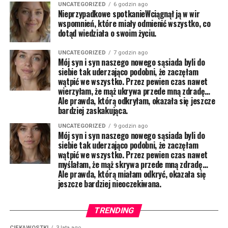
UNCATEGORIZED
6 godzin ago
Nieprzypadkowe spotkanieWciągnął ją w wir
wspomnień, które miały odmienić wszystko, co
dotąd wiedziała o swoim życiu.
UNCATEGORIZED
7 godzin ago
Mój syn i syn naszego nowego sąsiada byli do
siebie tak uderzająco podobni, że zaczęłam
wątpić we wszystko. Przez pewien czas nawet
wierzyłam, że mąż ukrywa przede mną zdradę…
Ale prawda, którą odkryłam, okazała się jeszcze
bardziej zaskakująca.
UNCATEGORIZED
9 godzin ago
Mój syn i syn naszego nowego sąsiada byli do
siebie tak uderzająco podobni, że zaczęłam
wątpić we wszystko. Przez pewien czas nawet
myślałam, że mąż skrywa przede mną zdradę…
Ale prawda, którą miałam odkryć, okazała się
jeszcze bardziej nieoczekiwana.
TRENDING
CIEKAWOSTKI
3 lata ago