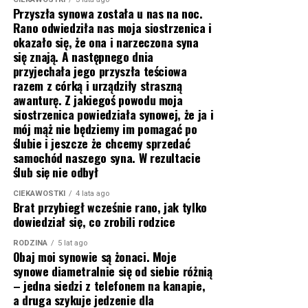
Przyszła synowa została u nas na noc.
Rano odwiedziła nas moja siostrzenica i
okazało się, że ona i narzeczona syna
się znają. A następnego dnia
przyjechała jego przyszła teściowa
razem z córką i urządziły straszną
awanturę. Z jakiegoś powodu moja
siostrzenica powiedziała synowej, że ja i
mój mąż nie będziemy im pomagać po
ślubie i jeszcze że chcemy sprzedać
samochód naszego syna. W rezultacie
ślub się nie odbył
CIEKAWOSTKI
4 lata ago
Brat przybiegł wcześnie rano, jak tylko
dowiedział się, co zrobili rodzice
RODZINA
5 lat ago
Obaj moi synowie są żonaci. Moje
synowe diametralnie się od siebie różnią
– jedna siedzi z telefonem na kanapie,
a druga szykuje jedzenie dla