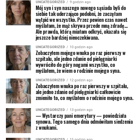
UNCATEGORIZED
9 godzin ago
Mój syn i syn naszego nowego sąsiada byli do
siebie tak uderzająco podobni, że zaczęłam
wątpić we wszystko. Przez pewien czas nawet
myślałam, że mąż skrywa przede mną zdradę…
Ale prawda, którą miałam odkryć, okazała się
jeszcze bardziej nieoczekiwana.
UNCATEGORIZED
10 godzin ago
Zobaczyłem mojego wnuka po raz pierwszy w
szpitalu, ale jedno zdanie od pielęgniarki
wywróciło do góry nogami wszystko, co
myślałem, że wiem o rodzinie mojego syna.
UNCATEGORIZED
12 godzin ago
Zobaczyłem wnuka po raz pierwszy w szpitalu,
ale jedno zdanie od pielęgniarki całkowicie
zmieniło to, co myślałem o rodzinie mojego syna.
UNCATEGORIZED
13 godzin ago
— Wystarczy pani emerytury — powiedziała
synowa. Tego samego dnia odmówiłam siedzenia
z wnukami.
UNCATEGORIZED
15 godzin ago