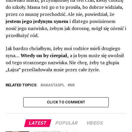
nazwisko matki, przynajmniej na ten czas, kiedy chodzę
do szkoły. Mama też go o to prosiła, bo dobrze widziała,
przez co muszę przechodzić. Ale nie, powiedział, że
jestem jego jedynym synem
i dlatego powinienem
nosić jego nazwisko, żebym jak dorosnę, mógł się ożenić i
przedłużyć ród.
Jak bardzo chciałbym, żeby moi rodzice mieli drugiego
syna…
Wtedy on by cierpiał,
a ja bym może się uwolnił
od tego strasznego nazwiska. Nie chcę, żeby ta głupia
„Łajza” prześladowała mnie przez całe życie.
RELATED TOPICS:
ANASTASPL
NK
CLICK TO COMMENT
LATEST
POPULAR
VIDEOS