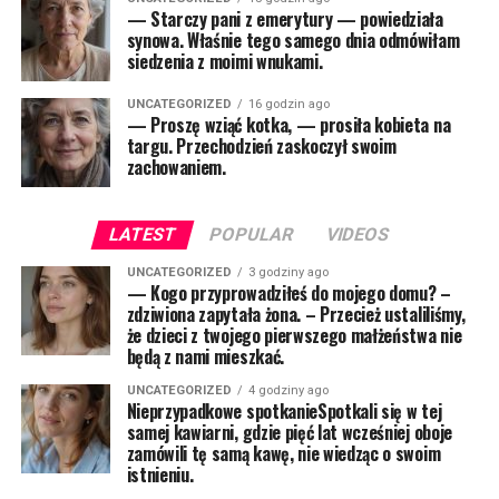
— Starczy pani z emerytury — powiedziała
synowa. Właśnie tego samego dnia odmówiłam
siedzenia z moimi wnukami.
UNCATEGORIZED
16 godzin ago
— Proszę wziąć kotka, — prosiła kobieta na
targu. Przechodzień zaskoczył swoim
zachowaniem.
LATEST
POPULAR
VIDEOS
UNCATEGORIZED
3 godziny ago
— Kogo przyprowadziłeś do mojego domu? –
zdziwiona zapytała żona. – Przecież ustaliliśmy,
że dzieci z twojego pierwszego małżeństwa nie
będą z nami mieszkać.
UNCATEGORIZED
4 godziny ago
Nieprzypadkowe spotkanieSpotkali się w tej
samej kawiarni, gdzie pięć lat wcześniej oboje
zamówili tę samą kawę, nie wiedząc o swoim
istnieniu.