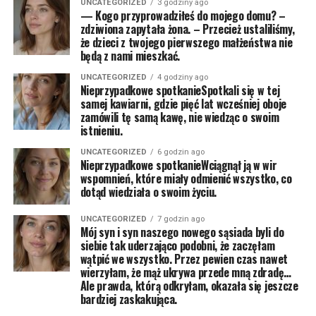
UNCATEGORIZED
3 godziny ago
— Kogo przyprowadziłeś do mojego domu? –
zdziwiona zapytała żona. – Przecież ustaliliśmy,
że dzieci z twojego pierwszego małżeństwa nie
będą z nami mieszkać.
UNCATEGORIZED
4 godziny ago
Nieprzypadkowe spotkanieSpotkali się w tej
samej kawiarni, gdzie pięć lat wcześniej oboje
zamówili tę samą kawę, nie wiedząc o swoim
istnieniu.
UNCATEGORIZED
6 godzin ago
Nieprzypadkowe spotkanieWciągnął ją w wir
wspomnień, które miały odmienić wszystko, co
dotąd wiedziała o swoim życiu.
UNCATEGORIZED
7 godzin ago
Mój syn i syn naszego nowego sąsiada byli do
siebie tak uderzająco podobni, że zaczęłam
wątpić we wszystko. Przez pewien czas nawet
wierzyłam, że mąż ukrywa przede mną zdradę…
Ale prawda, którą odkryłam, okazała się jeszcze
bardziej zaskakująca.