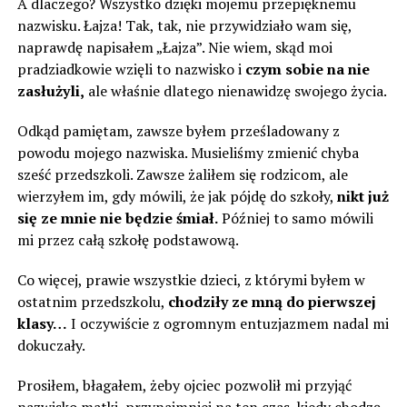
A dlaczego? Wszystko dzięki mojemu przepięknemu
nazwisku. Łajza! Tak, tak, nie przywidziało wam się,
naprawdę napisałem „Łajza”. Nie wiem, skąd moi
pradziadkowie wzięli to nazwisko i
czym sobie na nie
zasłużyli,
ale właśnie dlatego nienawidzę swojego życia.
Odkąd pamiętam, zawsze byłem prześladowany z
powodu mojego nazwiska. Musieliśmy zmienić chyba
sześć przedszkoli. Zawsze żaliłem się rodzicom, ale
wierzyłem im, gdy mówili, że jak pójdę do szkoły,
nikt już
się ze mnie nie będzie śmiał.
Później to samo mówili
mi przez całą szkołę podstawową.
Co więcej, prawie wszystkie dzieci, z którymi byłem w
ostatnim przedszkolu,
chodziły ze mną do pierwszej
klasy…
I oczywiście z ogromnym entuzjazmem nadal mi
dokuczały.
Prosiłem, błagałem, żeby ojciec pozwolił mi przyjąć