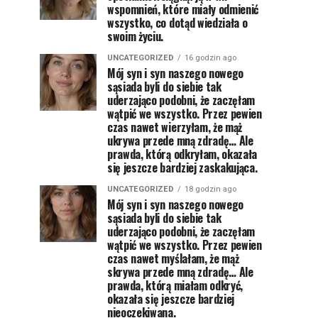
wspomnień, które miały odmienić
wszystko, co dotąd wiedziała o
swoim życiu.
UNCATEGORIZED
16 godzin ago
Mój syn i syn naszego nowego
sąsiada byli do siebie tak
uderzająco podobni, że zaczęłam
wątpić we wszystko. Przez pewien
czas nawet wierzyłam, że mąż
ukrywa przede mną zdradę… Ale
prawda, którą odkryłam, okazała
się jeszcze bardziej zaskakująca.
UNCATEGORIZED
18 godzin ago
Mój syn i syn naszego nowego
sąsiada byli do siebie tak
uderzająco podobni, że zaczęłam
wątpić we wszystko. Przez pewien
czas nawet myślałam, że mąż
skrywa przede mną zdradę… Ale
prawda, którą miałam odkryć,
okazała się jeszcze bardziej
nieoczekiwana.