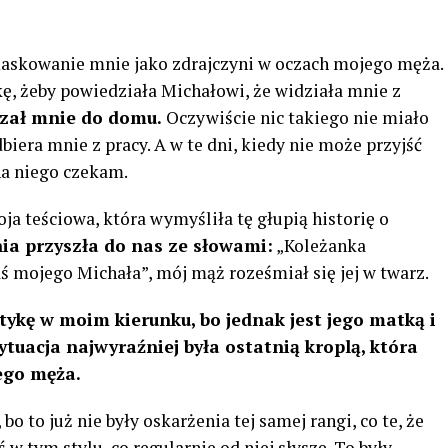
skowanie mnie jako zdrajczyni w oczach mojego męża.
ę, żeby powiedziała Michałowi, że widziała mnie z
zał mnie do domu.
Oczywiście nic takiego nie miało
iera mnie z pracy. A w te dni, kiedy nie może przyjść
na niego czekam.
ja teściowa, która wymyśliła tę głupią historię o
ia przyszła do nas ze słowami:
„Koleżanka
aś mojego Michała”, mój mąż roześmiał się jej w twarz.
rytykę w moim kierunku, bo jednak jest jego matką i
 sytuacja najwyraźniej była ostatnią kroplą, która
ego męża.
bo to już nie były oskarżenia tej samej rangi, co te, że ​​
 w tym stylu, co regularnie od niej słyszę. To były