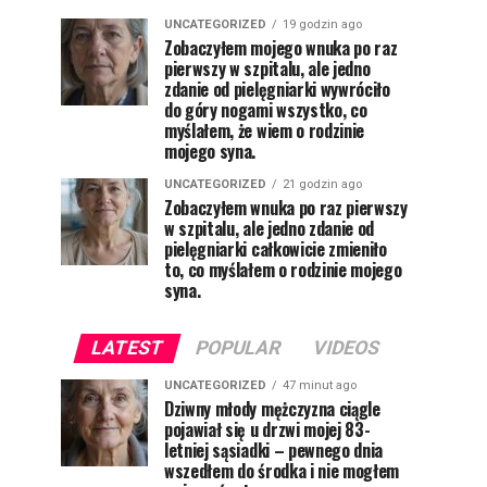
UNCATEGORIZED
19 godzin ago
Zobaczyłem mojego wnuka po raz
pierwszy w szpitalu, ale jedno
zdanie od pielęgniarki wywróciło
do góry nogami wszystko, co
myślałem, że wiem o rodzinie
mojego syna.
UNCATEGORIZED
21 godzin ago
Zobaczyłem wnuka po raz pierwszy
w szpitalu, ale jedno zdanie od
pielęgniarki całkowicie zmieniło
to, co myślałem o rodzinie mojego
syna.
LATEST
POPULAR
VIDEOS
UNCATEGORIZED
47 minut ago
Dziwny młody mężczyzna ciągle
pojawiał się u drzwi mojej 83-
letniej sąsiadki – pewnego dnia
wszedłem do środka i nie mogłem