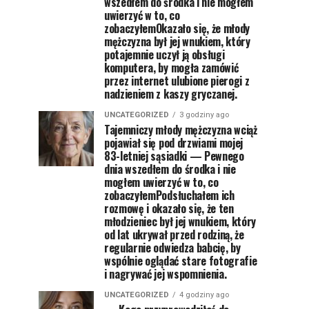
wszedłem do środka i nie mogłem
uwierzyć w to, co
zobaczyłemOkazało się, że młody
mężczyzna był jej wnukiem, który
potajemnie uczył ją obsługi
komputera, by mogła zamówić
przez internet ulubione pierogi z
nadzieniem z kaszy gryczanej.
UNCATEGORIZED
3 godziny ago
Tajemniczy młody mężczyzna wciąż
pojawiał się pod drzwiami mojej
83-letniej sąsiadki — Pewnego
dnia wszedłem do środka i nie
mogłem uwierzyć w to, co
zobaczyłemPodsłuchałem ich
rozmowę i okazało się, że ten
młodzieniec był jej wnukiem, który
od lat ukrywał przed rodziną, że
regularnie odwiedza babcię, by
wspólnie oglądać stare fotografie
i nagrywać jej wspomnienia.
UNCATEGORIZED
4 godziny ago