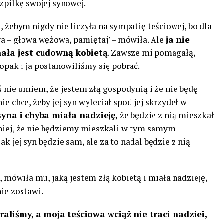
szpilkę swojej synowej.
żebym nigdy nie liczyła na sympatię teściowej, bo dla
a – głowa wężowa, pamiętaj’ – mówiła. Ale
ja nie
ała jest cudowną kobietą
. Zawsze mi pomagałą,
łopak i ja postanowiliśmy się pobrać.
 nie umiem, że ​​jestem złą gospodynią i że nie będę
ie chce, żeby jej syn wyleciał spod jej skrzydeł w
syna i chyba miała nadzieję,
że będzie z nią mieszkał
o niej, że nie będziemy mieszkali w tym samym
 jak jej syn będzie sam, ale za to nadal będzie z nią
 mówiła mu, jaką jestem złą kobietą i miała nadzieję,
ie zostawi.
braliśmy, a moja teściowa wciąż nie traci nadziei,