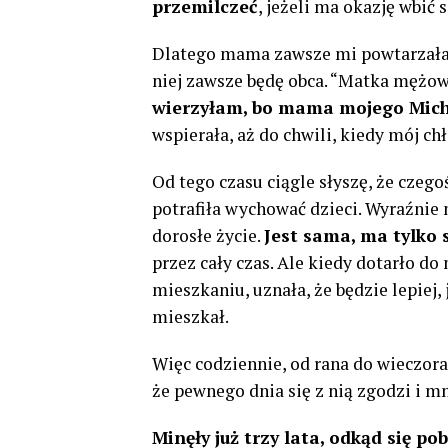
przemilczeć
, jeżeli ma okazję wbić 
Dlatego mama zawsze mi powtarzała, 
niej zawsze będę obca. “Matka mężow
wierzyłam, bo mama mojego Mich
wspierała, aż do chwili, kiedy mój ch
Od tego czasu ciągle słyszę, że czegoś
potrafiła wychować dzieci. Wyraźnie n
dorosłe życie.
Jest sama, ma tylko 
przez cały czas. Ale kiedy dotarło d
mieszkaniu, uznała, że ​​będzie lepiej,
mieszkał.
Więc codziennie, od rana do wieczora,
że pewnego dnia się z nią zgodzi i mn
Minęły już trzy lata, odkąd się po