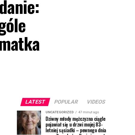
danie:
góle
 matka
LATEST
POPULAR
VIDEOS
UNCATEGORIZED
47 minut ago
Dziwny młody mężczyzna ciągle
pojawiał się u drzwi mojej 83-
letniej sąsiadki – pewnego dnia