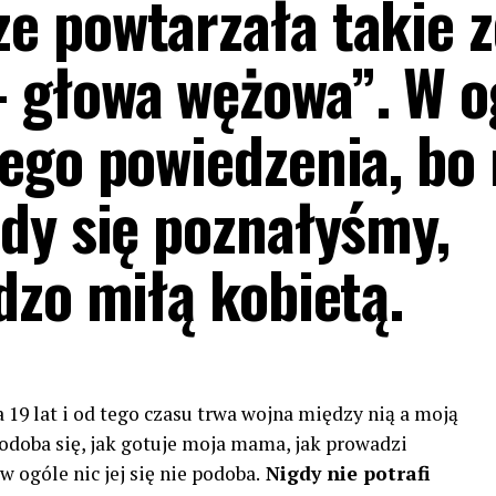
 powtarzała takie z
 głowa wężowa”. W o
ego powiedzenia, bo
dy się poznałyśmy,
dzo miłą kobietą.
19 lat i od tego czasu trwa wojna między nią a moją
 podoba się, jak gotuje moja mama, jak prowadzi
 ogóle nic jej się nie podoba.
Nigdy nie potrafi