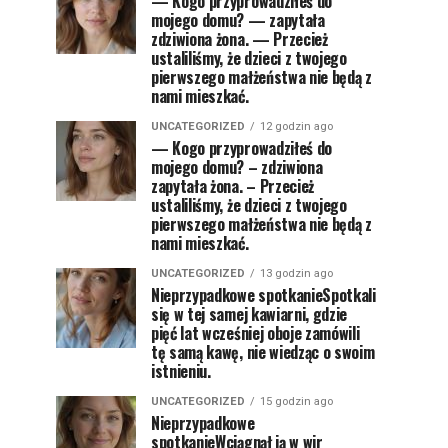
— Kogo przyprowadziłeś do
mojego domu? — zapytała
zdziwiona żona. — Przecież
ustaliliśmy, że dzieci z twojego
pierwszego małżeństwa nie będą z
nami mieszkać.
UNCATEGORIZED
12 godzin ago
— Kogo przyprowadziłeś do
mojego domu? – zdziwiona
zapytała żona. – Przecież
ustaliliśmy, że dzieci z twojego
pierwszego małżeństwa nie będą z
nami mieszkać.
UNCATEGORIZED
13 godzin ago
Nieprzypadkowe spotkanieSpotkali
się w tej samej kawiarni, gdzie
pięć lat wcześniej oboje zamówili
tę samą kawę, nie wiedząc o swoim
istnieniu.
UNCATEGORIZED
15 godzin ago
Nieprzypadkowe
spotkanieWciągnął ją w wir