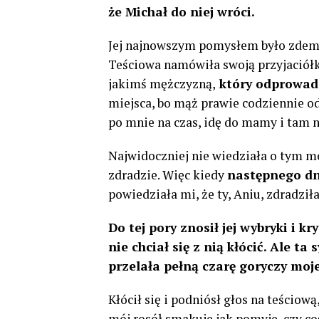
że Michał do niej wróci.
Jej najnowszym pomysłem było zdema
Teściowa namówiła swoją przyjaciółk
jakimś mężczyzną,
który odprowad
miejsca, bo mąż prawie codziennie odb
po mnie na czas, idę do mamy i tam 
Najwidoczniej nie wiedziała o tym mo
zdradzie. Więc kiedy
następnego dn
powiedziała mi, że ty, Aniu, zdradził
Do tej pory znosił jej wybryki i k
nie chciał się z nią kłócić. Ale ta
przelała pełną czarę goryczy moj
Kłócił się i podniósł głos na teściową, 
mój rosół smakuje jak pomyje, czy coś