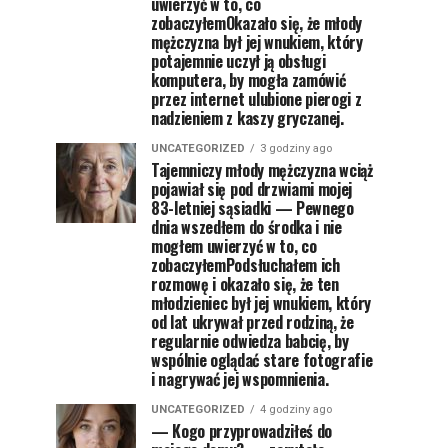
uwierzyć w to, co
zobaczyłemOkazało się, że młody
mężczyzna był jej wnukiem, który
potajemnie uczył ją obsługi
komputera, by mogła zamówić
przez internet ulubione pierogi z
nadzieniem z kaszy gryczanej.
UNCATEGORIZED
3 godziny ago
Tajemniczy młody mężczyzna wciąż
pojawiał się pod drzwiami mojej
83-letniej sąsiadki — Pewnego
dnia wszedłem do środka i nie
mogłem uwierzyć w to, co
zobaczyłemPodsłuchałem ich
rozmowę i okazało się, że ten
młodzieniec był jej wnukiem, który
od lat ukrywał przed rodziną, że
regularnie odwiedza babcię, by
wspólnie oglądać stare fotografie
i nagrywać jej wspomnienia.
UNCATEGORIZED
4 godziny ago
— Kogo przyprowadziłeś do