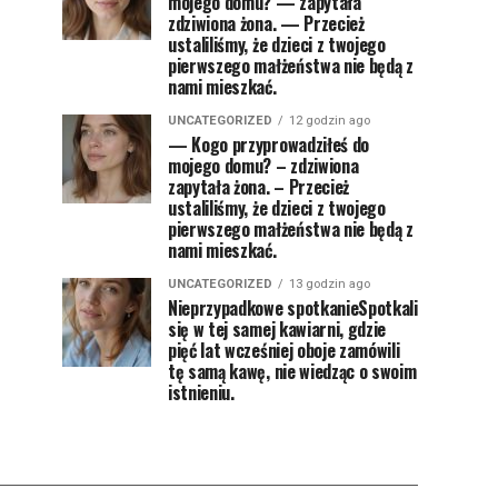
mojego domu? — zapytała
zdziwiona żona. — Przecież
ustaliliśmy, że dzieci z twojego
pierwszego małżeństwa nie będą z
nami mieszkać.
UNCATEGORIZED
12 godzin ago
— Kogo przyprowadziłeś do
mojego domu? – zdziwiona
zapytała żona. – Przecież
ustaliliśmy, że dzieci z twojego
pierwszego małżeństwa nie będą z
nami mieszkać.
UNCATEGORIZED
13 godzin ago
Nieprzypadkowe spotkanieSpotkali
się w tej samej kawiarni, gdzie
pięć lat wcześniej oboje zamówili
tę samą kawę, nie wiedząc o swoim
istnieniu.