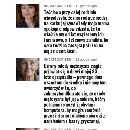
UNCATEGORIZED
11 godzin ago
Teściowa przy całej rodzinie
oświadczyła, że moi rodzice siedzą
na karku jej synaWtedy moja mama
spokojnie odpowiedziała, że to
właśnie my od lat wspieramy ich
finansowo, a teściowa zamilkła, bo
cała rodzina zaczęła patrzeć na
nią z niesmakiem.
UNCATEGORIZED
12 godzin ago
Dziwny młody mężczyzna ciągle
pojawiał się u drzwi mojej 83-
letniej sąsiadki – pewnego dnia
wszedłem do środka i nie mogłem
uwierzyć w to, co
zobaczyłemOkazało się, że młody
mężczyzna był jej wnukiem, który
potajemnie uczył ją obsługi
komputera, by mogła zamówić
przez internet ulubione pierogi z
nadzieniem z kaszy gryczanej.
UNCATEGORIZED
14 godzin ago