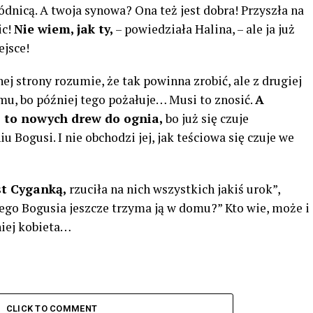
ódnicą. A twoja synowa? Ona też jest dobra! Przyszła na
ic!
Nie wiem, jak ty,
– powiedziała Halina, – ale ja już
jsce!
nej strony rozumie, że tak powinna zrobić, ale z drugiej
mu, bo później tego pożałuje… Musi to znosić.
A
 to nowych drew do ognia,
bo już się czuje
Bogusi. I nie obchodzi jej, jak teściowa się czuje we
t Cyganką,
rzuciła na nich wszystkich jakiś urok”,
ego Bogusia jeszcze trzyma ją w domu?” Kto wie, może i
niej kobieta…
CLICK TO COMMENT