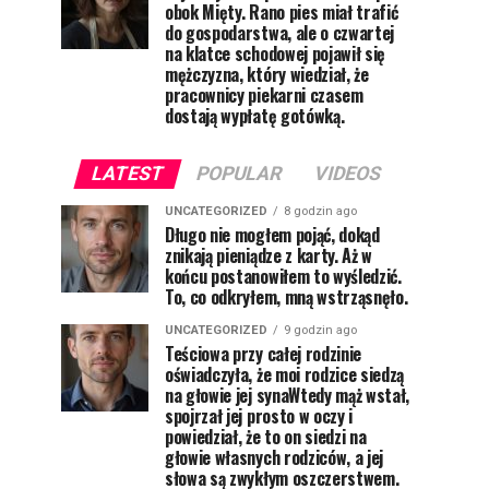
obok Mięty. Rano pies miał trafić
do gospodarstwa, ale o czwartej
na klatce schodowej pojawił się
mężczyzna, który wiedział, że
pracownicy piekarni czasem
dostają wypłatę gotówką.
LATEST
POPULAR
VIDEOS
UNCATEGORIZED
8 godzin ago
Długo nie mogłem pojąć, dokąd
znikają pieniądze z karty. Aż w
końcu postanowiłem to wyśledzić.
To, co odkryłem, mną wstrząsnęło.
UNCATEGORIZED
9 godzin ago
Teściowa przy całej rodzinie
oświadczyła, że moi rodzice siedzą
na głowie jej synaWtedy mąż wstał,
spojrzał jej prosto w oczy i
powiedział, że to on siedzi na
głowie własnych rodziców, a jej
słowa są zwykłym oszczerstwem.