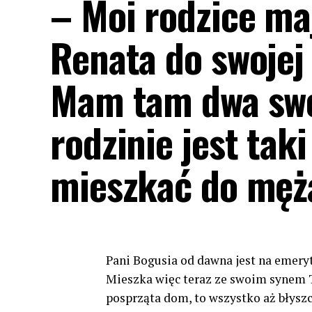
– Moi rodzice ma
Renata do swojej 
Mam tam dwa swoj
rodzinie jest taki
mieszkać do męż
Pani Bogusia od dawna jest na emeryt
Mieszka więc teraz ze swoim synem T
posprząta dom, to wszystko aż błyszczy