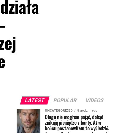
działa
–
zej
e
LATEST
POPULAR
VIDEOS
UNCATEGORIZED
8 godzin ago
Długo nie mogłem pojąć, dokąd
znikają pieniądze z karty. Aż w
końcu postanowiłem to wyśledzić.