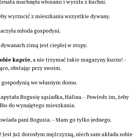
 Renata machnęła włosami i wyszła z kuchni.
żeby wyrzucić z mieszkania wszystkie dywany.
aczyła młoda gospodyni.
y dywanach zimą jest cieplej w stopy.
obie kapcie
, a nie trzymać takie magazyny kurzu! –
co, obstając przy swoim.
uż gospodynią we własnym domu.
zapytała Bogusię sąsiadka, Halina. – Powiedz im, żeby
albo do wynajętego mieszkania.
powiada pani Bogusia. – Mam go tylko jednego.
a?! Jest już dorosłym mężczyzną, niech sam układa sobie