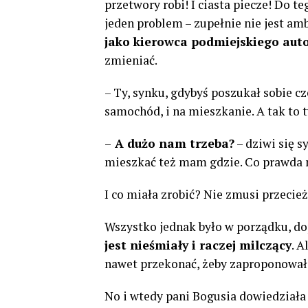
przetwory robi! I ciasta piecze! Do t
jeden problem – zupełnie nie jest am
jako kierowca podmiejskiego aut
zmieniać.
– Ty, synku, gdybyś poszukał sobie cz
samochód, i na mieszkanie. A tak to 
–
A dużo nam trzeba?
– dziwi się s
mieszkać też mam gdzie. Co prawda 
I co miała zrobić? Nie zmusi przecież 
Wszystko jednak było w porządku, do
jest nieśmiały i raczej milczący
. A
nawet przekonać, żeby zaproponował
No i wtedy pani Bogusia dowiedziała s