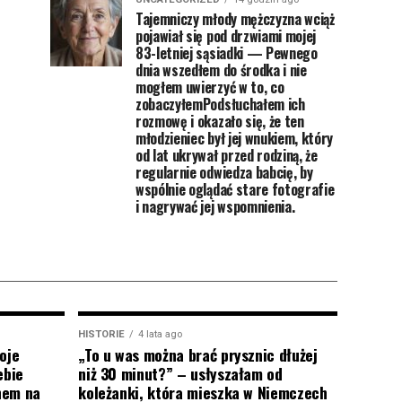
Tajemniczy młody mężczyzna wciąż
pojawiał się pod drzwiami mojej
83-letniej sąsiadki — Pewnego
dnia wszedłem do środka i nie
mogłem uwierzyć w to, co
zobaczyłemPodsłuchałem ich
rozmowę i okazało się, że ten
młodzieniec był jej wnukiem, który
od lat ukrywał przed rodziną, że
regularnie odwiedza babcię, by
wspólnie oglądać stare fotografie
i nagrywać jej wspomnienia.
HISTORIE
4 lata ago
oje
„To u was można brać prysznic dłużej
ebie
niż 30 minut?” – usłyszałam od
onem na
koleżanki, która mieszka w Niemczech