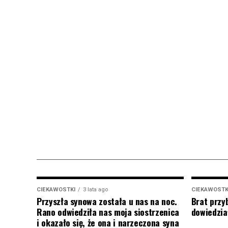
CIEKAWOSTKI
3 lata ago
CIEKAWOSTK
Przyszła synowa została u nas na noc.
Brat przy
Rano odwiedziła nas moja siostrzenica
dowiedział
i okazało się, że ona i narzeczona syna