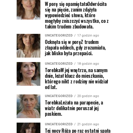
W porę się opamiętałaOdwróciła
się na pięcie, zanim zdążyła
wypowiedzieć słowa, które
mogłyby zniszczyć wszystko, co z
takim trudem zbudowała.
UNCATEGORIZED
17 godzin ago
Ocknęła się w poręZ trudem
złapała oddech, gdy zrozumiała,
jak blisko była przepaści.
UNCATEGORIZED
18 godzin ago
TorebkaW jej wnętrzu, na samym
dnie, leżał klucz do mieszkania,
którego nikt z rodziny nie widział
od lat.
UNCATEGORIZED
20 godzin ago
TorebkaLeżała na parapecie, a
wiatr delikatnie poruszał jej
paskiem.
UNCATEGORIZED
21 godzin ago
Tej nocy Róża po raz ostatni spała