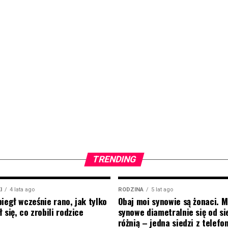
TRENDING
I
4 lata ago
RODZINA
5 lat ago
biegł wcześnie rano, jak tylko
Obaj moi synowie są żonaci. M
 się, co zrobili rodzice
synowe diametralnie się od si
różnią – jedna siedzi z telef