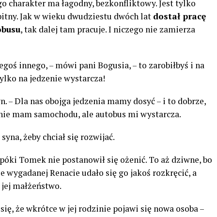
ego charakter ma łagodny, bezkonfliktowy. Jest tylko
bitny. Jak w wieku dwudziestu dwóch lat
dostał pracę
obusu
, tak dalej tam pracuje. I niczego nie zamierza
egoś innego, – mówi pani Bogusia, – to zarobiłbyś i na
tylko na jedzenie wystarcza!
yn. – Dla nas obojga jedzenia mamy dosyć – i to dobrze,
nie mam samochodu, ale autobus mi wystarcza.
syna, żeby chciał się rozwijać.
póki Tomek nie postanowił się ożenić. To aż dziwne, bo
le wygadanej Renacie udało się go jakoś rozkręcić, a
 jej małżeństwo.
ię, że wkrótce w jej rodzinie pojawi się nowa osoba –