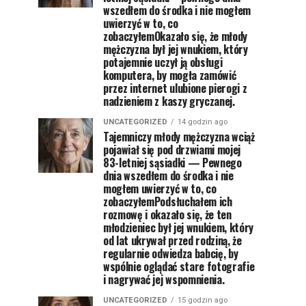
wszedłem do środka i nie mogłem
uwierzyć w to, co
zobaczyłemOkazało się, że młody
mężczyzna był jej wnukiem, który
potajemnie uczył ją obsługi
komputera, by mogła zamówić
przez internet ulubione pierogi z
nadzieniem z kaszy gryczanej.
UNCATEGORIZED
14 godzin ago
Tajemniczy młody mężczyzna wciąż
pojawiał się pod drzwiami mojej
83-letniej sąsiadki — Pewnego
dnia wszedłem do środka i nie
mogłem uwierzyć w to, co
zobaczyłemPodsłuchałem ich
rozmowę i okazało się, że ten
młodzieniec był jej wnukiem, który
od lat ukrywał przed rodziną, że
regularnie odwiedza babcię, by
wspólnie oglądać stare fotografie
i nagrywać jej wspomnienia.
UNCATEGORIZED
15 godzin ago