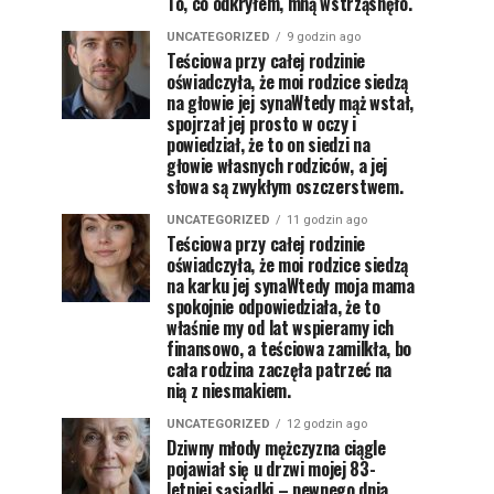
To, co odkryłem, mną wstrząsnęło.
UNCATEGORIZED
9 godzin ago
Teściowa przy całej rodzinie
oświadczyła, że moi rodzice siedzą
na głowie jej synaWtedy mąż wstał,
spojrzał jej prosto w oczy i
powiedział, że to on siedzi na
głowie własnych rodziców, a jej
słowa są zwykłym oszczerstwem.
UNCATEGORIZED
11 godzin ago
Teściowa przy całej rodzinie
oświadczyła, że moi rodzice siedzą
na karku jej synaWtedy moja mama
spokojnie odpowiedziała, że to
właśnie my od lat wspieramy ich
finansowo, a teściowa zamilkła, bo
cała rodzina zaczęła patrzeć na
nią z niesmakiem.
UNCATEGORIZED
12 godzin ago
Dziwny młody mężczyzna ciągle
pojawiał się u drzwi mojej 83-
letniej sąsiadki – pewnego dnia