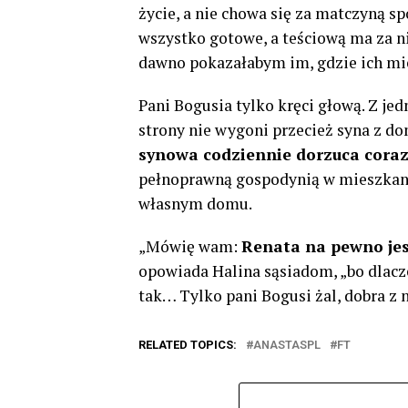
życie, a nie chowa się za matczyną sp
wszystko gotowe, a teściową ma za n
dawno pokazałabym im, gdzie ich mie
Pani Bogusia tylko kręci głową. Z jed
strony nie wygoni przecież syna z do
synowa codziennie dorzuca coraz
pełnoprawną gospodynią w mieszkaniu 
własnym domu.
„Mówię wam:
Renata na pewno jes
opowiada Halina sąsiadom, „bo dlacz
tak… Tylko pani Bogusi żal, dobra z 
RELATED TOPICS:
ANASTASPL
FT