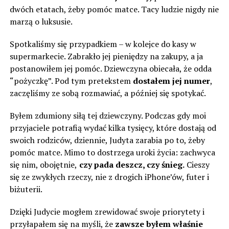
dwóch etatach, żeby pomóc matce. Tacy ludzie nigdy nie
marzą o luksusie.
Spotkaliśmy się przypadkiem – w kolejce do kasy w
supermarkecie. Zabrakło jej pieniędzy na zakupy, a ja
postanowiłem jej pomóc. Dziewczyna obiecała, że odda
“pożyczkę”. Pod tym pretekstem
dostałem jej numer
,
zaczęliśmy ze sobą rozmawiać, a później się spotykać.
Byłem zdumiony siłą tej dziewczyny. Podczas gdy moi
przyjaciele potrafią wydać kilka tysięcy, które dostają od
swoich rodziców, dziennie, Judyta zarabia po to, żeby
pomóc matce. Mimo to dostrzega uroki życia: zachwyca
się nim, obojętnie,
czy pada deszcz, czy śnieg.
Cieszy
się ze zwykłych rzeczy, nie z drogich iPhone’ów, futer i
biżuterii.
Dzięki Judycie mogłem zrewidować swoje priorytety i
przyłapałem się na myśli, że
zawsze byłem właśnie