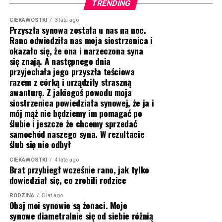
TRENDING
CIEKAWOSTKI
3 lata ago
Przyszła synowa została u nas na noc.
Rano odwiedziła nas moja siostrzenica i
okazało się, że ona i narzeczona syna
się znają. A następnego dnia
przyjechała jego przyszła teściowa
razem z córką i urządziły straszną
awanturę. Z jakiegoś powodu moja
siostrzenica powiedziała synowej, że ja i
mój mąż nie będziemy im pomagać po
ślubie i jeszcze że chcemy sprzedać
samochód naszego syna. W rezultacie
ślub się nie odbył
CIEKAWOSTKI
4 lata ago
Brat przybiegł wcześnie rano, jak tylko
dowiedział się, co zrobili rodzice
RODZINA
5 lat ago
Obaj moi synowie są żonaci. Moje
synowe diametralnie się od siebie różnią