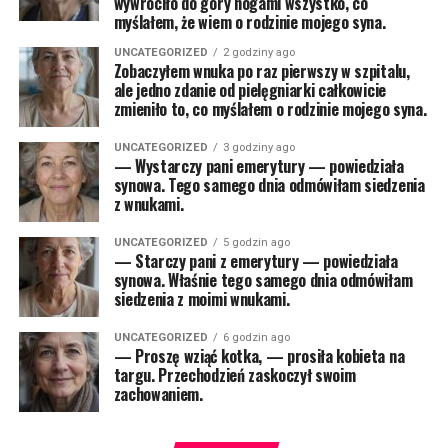
wywróciło do góry nogami wszystko, co
myślałem, że wiem o rodzinie mojego syna.
UNCATEGORIZED
2 godziny ago
Zobaczyłem wnuka po raz pierwszy w szpitalu,
ale jedno zdanie od pielęgniarki całkowicie
zmieniło to, co myślałem o rodzinie mojego syna.
UNCATEGORIZED
3 godziny ago
— Wystarczy pani emerytury — powiedziała
synowa. Tego samego dnia odmówiłam siedzenia
z wnukami.
UNCATEGORIZED
5 godzin ago
— Starczy pani z emerytury — powiedziała
synowa. Właśnie tego samego dnia odmówiłam
siedzenia z moimi wnukami.
UNCATEGORIZED
6 godzin ago
— Proszę wziąć kotka, — prosiła kobieta na
targu. Przechodzień zaskoczył swoim
zachowaniem.