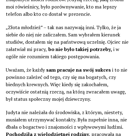
moi rówieśnicy, było porównywanie, kto ma lepszy
telefon albo kto co dostał w prezencie.
„Złota młodzież” – tak nas nazywają inni. Tylko, że ja
siebie do niej nie zaliczałem. Sam wybrałem kierunek
studiów, dostałem się na państwową uczelnię. Ojciec nie
załatwiał mi pracy,
bo nie było takiej potrzeby,
i w
ogóle nie rozumiem takiego postępowania.
Uważam, że każdy
sam pracuje na swój sukces
i to nie
powinno zależeć od tego, czy się ma bogatych, czy
biednych krewnych. Więc kiedy się zakochałem,
oczywiście ostatnią rzeczą, na którą zwracałem uwagę,
był status społeczny mojej dziewczyny.
Judyta nie należała do środowiska, z którym, niestety,
musiałem utrzymywać kontakty. Była zupełnie inna, nie
dbała o bogactwo i znajomości z wpływowymi ludźmi.
Pochodziła z wielodzietnej rodziny,
pracowała na