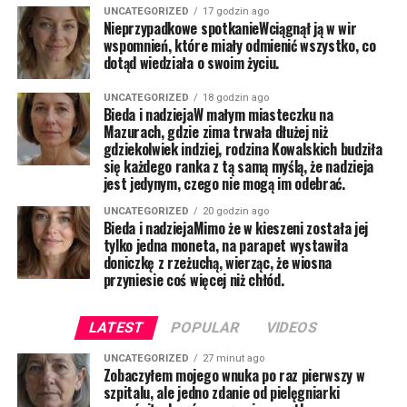
UNCATEGORIZED
17 godzin ago
Nieprzypadkowe spotkanieWciągnął ją w wir
wspomnień, które miały odmienić wszystko, co
dotąd wiedziała o swoim życiu.
UNCATEGORIZED
18 godzin ago
Bieda i nadziejaW małym miasteczku na
Mazurach, gdzie zima trwała dłużej niż
gdziekolwiek indziej, rodzina Kowalskich budziła
się każdego ranka z tą samą myślą, że nadzieja
jest jedynym, czego nie mogą im odebrać.
UNCATEGORIZED
20 godzin ago
Bieda i nadziejaMimo że w kieszeni została jej
tylko jedna moneta, na parapet wystawiła
doniczkę z rzeżuchą, wierząc, że wiosna
przyniesie coś więcej niż chłód.
LATEST
POPULAR
VIDEOS
UNCATEGORIZED
27 minut ago
Zobaczyłem mojego wnuka po raz pierwszy w
szpitalu, ale jedno zdanie od pielęgniarki