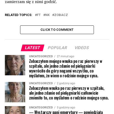
zamierzam się z nimi godzić.
RELATED TOPICS:
FT
NK
ZOBACZ
CLICK TO COMMENT
LATEST
POPULAR
VIDEOS
UNCATEGORIZED
27 minut ago
Zobaczyłem mojego wnuka po raz pierwszy w
szpitalu, ale jedno zdanie od pielęgniarki
wywróciło do góry nogami wszystko, co
myślałem, że wiem o rodzinie mojego syna.
UNCATEGORIZED
2 godziny ago
Zobaczyłem wnuka po raz pierwszy w szpitalu,
ale jedno zdanie od pielęgniarki całkowicie
zmieniło to, co myślałem o rodzinie mojego syna.
UNCATEGORIZED
3 godziny ago
— Wystarczy pani emerytury — powiedziała