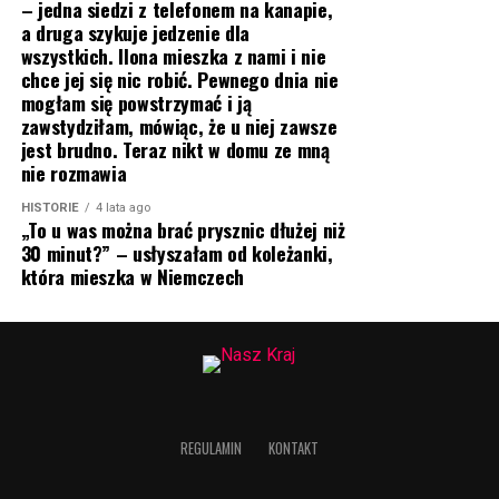
– jedna siedzi z telefonem na kanapie,
a druga szykuje jedzenie dla
wszystkich. Ilona mieszka z nami i nie
chce jej się nic robić. Pewnego dnia nie
mogłam się powstrzymać i ją
zawstydziłam, mówiąc, że u niej zawsze
jest brudno. Teraz nikt w domu ze mną
nie rozmawia
HISTORIE
4 lata ago
„To u was można brać prysznic dłużej niż
30 minut?” – usłyszałam od koleżanki,
która mieszka w Niemczech
REGULAMIN
KONTAKT