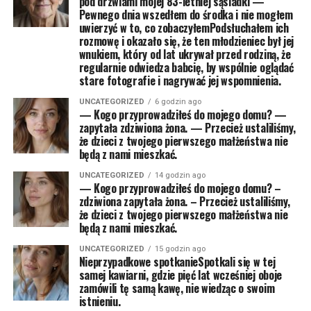
pod drzwiami mojej 83-letniej sąsiadki —
Pewnego dnia wszedłem do środka i nie mogłem
uwierzyć w to, co zobaczyłemPodsłuchałem ich
rozmowę i okazało się, że ten młodzieniec był jej
wnukiem, który od lat ukrywał przed rodziną, że
regularnie odwiedza babcię, by wspólnie oglądać
stare fotografie i nagrywać jej wspomnienia.
UNCATEGORIZED
6 godzin ago
— Kogo przyprowadziłeś do mojego domu? —
zapytała zdziwiona żona. — Przecież ustaliliśmy,
że dzieci z twojego pierwszego małżeństwa nie
będą z nami mieszkać.
UNCATEGORIZED
14 godzin ago
— Kogo przyprowadziłeś do mojego domu? –
zdziwiona zapytała żona. – Przecież ustaliliśmy,
że dzieci z twojego pierwszego małżeństwa nie
będą z nami mieszkać.
UNCATEGORIZED
15 godzin ago
Nieprzypadkowe spotkanieSpotkali się w tej
samej kawiarni, gdzie pięć lat wcześniej oboje
zamówili tę samą kawę, nie wiedząc o swoim
istnieniu.