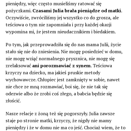
pieniędzy, więc często musieliśmy ratować się
pożyczkami.
Czasami Julia brała pieniądze od matki
.
Oczywiście, zwróciliśmy jej wszystko co do grosza, ale
teściowa o tym nie zapomniała i przy każdej okazji
wypomina mi, że jestem nieudacznikiem i biedakiem.
Po tym, jak przeprowadziła się do nas mama Julii, życie
stało się nie do zniesienia. Nie mogę posiedzieć w domu,
nie mogę wziąć normalnego prysznica, nie mogę się
zrelaksować
ani porozmawiać z synem
. Teściowa
krzyczy na dziecko, ma jakieś pruskie metody
wychowawcze. Chłopiec jest zamknięty w sobie, nawet
nie chce ze mną rozmawiać, boi się, że nie tak się
odezwie albo że zrobi coś złego, a babcia będzie się
złościć.
Nasze relacje z żoną też się pogorszyły. Julia zawsze
staje po stronie matki, krzyczy, że nigdy nie mamy
pieniędzy i że w domu nie ma co jeść. Chociaż wiem, że to