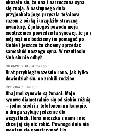
okazało się, że ona i narzeczona syna
się znają. A następnego dnia
przyjechała jego przyszła teściowa
razem z córką i urządziły straszną
awanturę. Z jakiegoś powodu moja
siostrzenica powiedziała synowej, że ja i
mój mąż nie będziemy im pomagać po
ślubie i jeszcze że chcemy sprzedać
samochód naszego syna. W rezultacie
ślub się nie odbył
CIEKAWOSTKI
4 lata ago
Brat przybiegł wcześnie rano, jak tylko
dowiedział się, co zrobili rodzice
RODZINA
5 lat ago
Obaj moi synowie są żonaci. Moje
synowe diametralnie się od siebie różnią
– jedna siedzi z telefonem na kanapie,
a druga szykuje jedzenie dla
wszystkich. Ilona mieszka z nami i nie
chce jej się nic robić. Pewnego dnia nie
mogłam się powstrzymać i ją