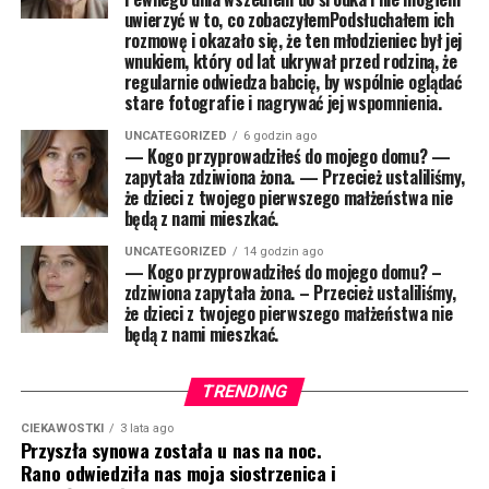
uwierzyć w to, co zobaczyłemPodsłuchałem ich
rozmowę i okazało się, że ten młodzieniec był jej
wnukiem, który od lat ukrywał przed rodziną, że
regularnie odwiedza babcię, by wspólnie oglądać
stare fotografie i nagrywać jej wspomnienia.
UNCATEGORIZED
6 godzin ago
— Kogo przyprowadziłeś do mojego domu? —
zapytała zdziwiona żona. — Przecież ustaliliśmy,
że dzieci z twojego pierwszego małżeństwa nie
będą z nami mieszkać.
UNCATEGORIZED
14 godzin ago
— Kogo przyprowadziłeś do mojego domu? –
zdziwiona zapytała żona. – Przecież ustaliliśmy,
że dzieci z twojego pierwszego małżeństwa nie
będą z nami mieszkać.
TRENDING
CIEKAWOSTKI
3 lata ago
Przyszła synowa została u nas na noc.
Rano odwiedziła nas moja siostrzenica i