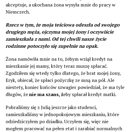
akceptuje, a ukochana żona wysyła mnie do pracy w
Niemczech.
Rzecz w tym, że moja teściowa odeszła od swojego
drugiego męża, ojczyma mojej żony i oczywiście
zamieszkała z nami. Od tej chwili nasze życie
rodzinne potoczyło się zupełnie na opak.
Żona namówiła mnie na to, żebym wziął kredyt na
mieszkanie jej mamy, który teraz muszę spłacać.
Zgodziłem się wtedy tylko dlatego, że brat mojej żony,
Eryk, obiecał, że spłaci pożyczkę ze mną na pół. Ale
niestety, koniec końców szwagier powiedział, że ma tyle
długów, że
nie ma szans, ż
eby spłacał kredyt matki.
Pobraliśmy się z Julią jeszcze jako studenci,
zamieszkaliśmy w jednopokojowym mieszkaniu, które
odziedziczyłem po dziadku. Uczyłem się, więc nie
mogłem pracować na pełen etat i zarabiać normalnych