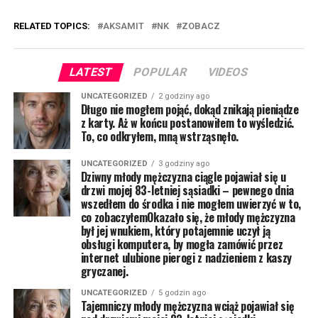
RELATED TOPICS:
AKSAMIT
NK
ZOBACZ
LATEST
POPULAR
VIDEOS
UNCATEGORIZED
2 godziny ago
Długo nie mogłem pojąć, dokąd znikają pieniądze
z karty. Aż w końcu postanowiłem to wyśledzić.
To, co odkryłem, mną wstrząsnęło.
UNCATEGORIZED
3 godziny ago
Dziwny młody mężczyzna ciągle pojawiał się u
drzwi mojej 83-letniej sąsiadki – pewnego dnia
wszedłem do środka i nie mogłem uwierzyć w to,
co zobaczyłemOkazało się, że młody mężczyzna
był jej wnukiem, który potajemnie uczył ją
obsługi komputera, by mogła zamówić przez
internet ulubione pierogi z nadzieniem z kaszy
gryczanej.
UNCATEGORIZED
5 godzin ago
Tajemniczy młody mężczyzna wciąż pojawiał się