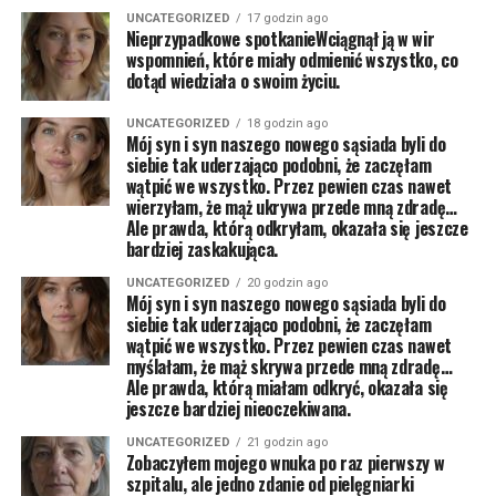
UNCATEGORIZED
17 godzin ago
Nieprzypadkowe spotkanieWciągnął ją w wir
wspomnień, które miały odmienić wszystko, co
dotąd wiedziała o swoim życiu.
UNCATEGORIZED
18 godzin ago
Mój syn i syn naszego nowego sąsiada byli do
siebie tak uderzająco podobni, że zaczęłam
wątpić we wszystko. Przez pewien czas nawet
wierzyłam, że mąż ukrywa przede mną zdradę…
Ale prawda, którą odkryłam, okazała się jeszcze
bardziej zaskakująca.
UNCATEGORIZED
20 godzin ago
Mój syn i syn naszego nowego sąsiada byli do
siebie tak uderzająco podobni, że zaczęłam
wątpić we wszystko. Przez pewien czas nawet
myślałam, że mąż skrywa przede mną zdradę…
Ale prawda, którą miałam odkryć, okazała się
jeszcze bardziej nieoczekiwana.
UNCATEGORIZED
21 godzin ago
Zobaczyłem mojego wnuka po raz pierwszy w
szpitalu, ale jedno zdanie od pielęgniarki