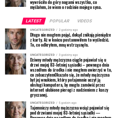
wywróciło do góry nogami wszystko, co
myślałem, że wiem o rodzinie mojego syna.
LATEST
POPULAR
VIDEOS
UNCATEGORIZED
2 godziny ago
Długo nie mogłem pojąć, dokąd znikają pieniądze
z karty. Aż w końcu postanowiłem to wyśledzić.
To, co odkryłem, mną wstrząsnęło.
UNCATEGORIZED
3 godziny ago
Dziwny młody mężczyzna ciągle pojawiał się u
drzwi mojej 83-letniej sąsiadki – pewnego dnia
wszedłem do środka i nie mogłem uwierzyć w to,
co zobaczyłemOkazało się, że młody mężczyzna
był jej wnukiem, który potajemnie uczył ją
obsługi komputera, by mogła zamówić przez
internet ulubione pierogi z nadzieniem z kaszy
gryczanej.
UNCATEGORIZED
5 godzin ago
Tajemniczy młody mężczyzna wciąż pojawiał się
pod drzwiami mojej 83-letniej sąsiadki —
Pewnego dnia wszedłem do środka i nie mogłem