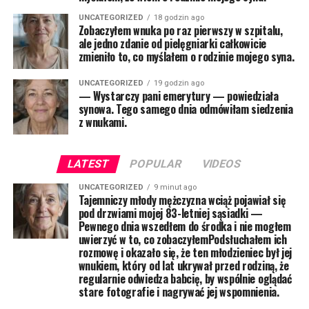
UNCATEGORIZED
18 godzin ago
Zobaczyłem wnuka po raz pierwszy w szpitalu,
ale jedno zdanie od pielęgniarki całkowicie
zmieniło to, co myślałem o rodzinie mojego syna.
UNCATEGORIZED
19 godzin ago
— Wystarczy pani emerytury — powiedziała
synowa. Tego samego dnia odmówiłam siedzenia
z wnukami.
LATEST
POPULAR
VIDEOS
UNCATEGORIZED
9 minut ago
Tajemniczy młody mężczyzna wciąż pojawiał się
pod drzwiami mojej 83-letniej sąsiadki —
Pewnego dnia wszedłem do środka i nie mogłem
uwierzyć w to, co zobaczyłemPodsłuchałem ich
rozmowę i okazało się, że ten młodzieniec był jej
wnukiem, który od lat ukrywał przed rodziną, że
regularnie odwiedza babcię, by wspólnie oglądać
stare fotografie i nagrywać jej wspomnienia.