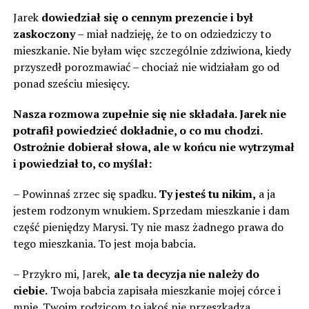
Jarek
dowiedział się o cennym prezencie i był
zaskoczony
– miał nadzieję, że to on odziedziczy to
mieszkanie. Nie byłam więc szczególnie zdziwiona, kiedy
przyszedł porozmawiać – chociaż nie widziałam go od
ponad sześciu miesięcy.
Nasza rozmowa zupełnie się nie składała. Jarek nie
potrafił powiedzieć dokładnie, o co mu chodzi.
Ostrożnie dobierał słowa, ale w końcu nie wytrzymał
i powiedział to, co myślał:
– Powinnaś zrzec się spadku.
Ty jesteś tu nikim,
a ja
jestem rodzonym wnukiem. Sprzedam mieszkanie i dam
część pieniędzy Marysi. Ty nie masz żadnego prawa do
tego mieszkania. To jest moja babcia.
– Przykro mi, Jarek,
ale ta decyzja nie należy do
ciebie.
Twoja babcia zapisała mieszkanie mojej córce i
mnie. Twoim rodzicom to jakoś nie przeszkadza.