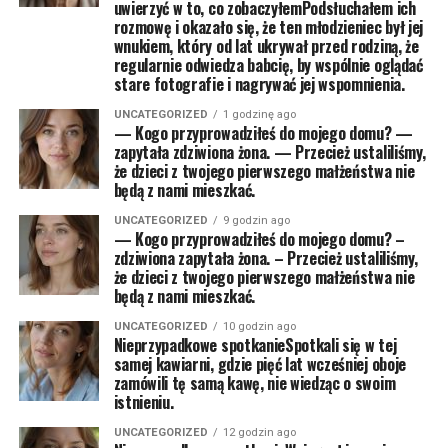
uwierzyć w to, co zobaczyłemPodsłuchałem ich
rozmowę i okazało się, że ten młodzieniec był jej
wnukiem, który od lat ukrywał przed rodziną, że
regularnie odwiedza babcię, by wspólnie oglądać
stare fotografie i nagrywać jej wspomnienia.
UNCATEGORIZED
1 godzinę ago
— Kogo przyprowadziłeś do mojego domu? —
zapytała zdziwiona żona. — Przecież ustaliliśmy,
że dzieci z twojego pierwszego małżeństwa nie
będą z nami mieszkać.
UNCATEGORIZED
9 godzin ago
— Kogo przyprowadziłeś do mojego domu? –
zdziwiona zapytała żona. – Przecież ustaliliśmy,
że dzieci z twojego pierwszego małżeństwa nie
będą z nami mieszkać.
UNCATEGORIZED
10 godzin ago
Nieprzypadkowe spotkanieSpotkali się w tej
samej kawiarni, gdzie pięć lat wcześniej oboje
zamówili tę samą kawę, nie wiedząc o swoim
istnieniu.
UNCATEGORIZED
12 godzin ago