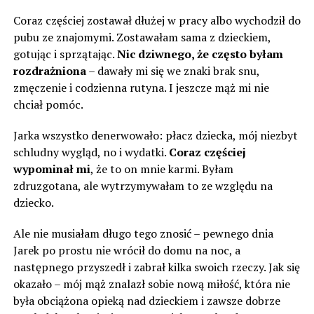
Coraz częściej zostawał dłużej w pracy albo wychodził do
pubu ze znajomymi. Zostawałam sama z dzieckiem,
gotując i sprzątając.
Nic dziwnego, że często byłam
rozdrażniona
– dawały mi się we znaki brak snu,
zmęczenie i codzienna rutyna. I jeszcze mąż mi nie
chciał pomóc.
Jarka wszystko denerwowało: płacz dziecka, mój niezbyt
schludny wygląd, no i wydatki.
Coraz częściej
wypominał mi
, że to on mnie karmi. Byłam
zdruzgotana, ale wytrzymywałam to ze względu na
dziecko.
Ale nie musiałam długo tego znosić – pewnego dnia
Jarek po prostu nie wrócił do domu na noc, a
następnego przyszedł i zabrał kilka swoich rzeczy. Jak się
okazało – mój mąż znalazł sobie nową miłość, która nie
była obciążona opieką nad dzieckiem i zawsze dobrze