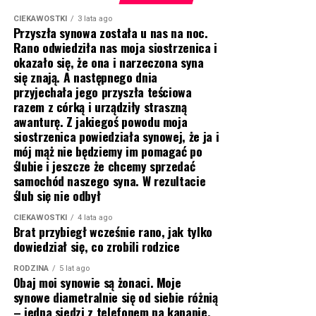
CIEKAWOSTKI
3 lata ago
Przyszła synowa została u nas na noc.
Rano odwiedziła nas moja siostrzenica i
okazało się, że ona i narzeczona syna
się znają. A następnego dnia
przyjechała jego przyszła teściowa
razem z córką i urządziły straszną
awanturę. Z jakiegoś powodu moja
siostrzenica powiedziała synowej, że ja i
mój mąż nie będziemy im pomagać po
ślubie i jeszcze że chcemy sprzedać
samochód naszego syna. W rezultacie
ślub się nie odbył
CIEKAWOSTKI
4 lata ago
Brat przybiegł wcześnie rano, jak tylko
dowiedział się, co zrobili rodzice
RODZINA
5 lat ago
Obaj moi synowie są żonaci. Moje
synowe diametralnie się od siebie różnią
– jedna siedzi z telefonem na kanapie,