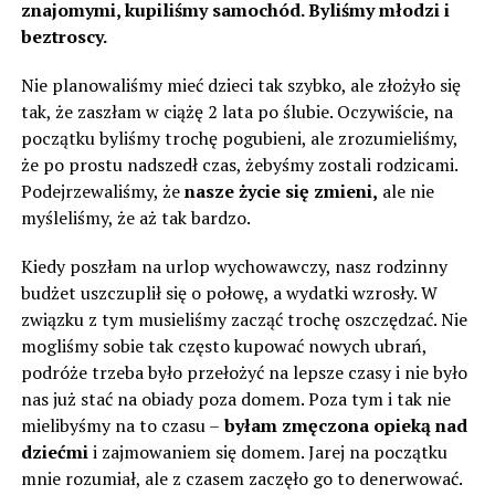
znajomymi, kupiliśmy samochód. Byliśmy młodzi i
beztroscy.
Nie planowaliśmy mieć dzieci tak szybko, ale złożyło się
tak, że zaszłam w ciążę 2 lata po ślubie. Oczywiście, na
początku byliśmy trochę pogubieni, ale zrozumieliśmy,
że po prostu nadszedł czas, żebyśmy zostali rodzicami.
Podejrzewaliśmy, że
nasze życie się zmieni,
ale nie
myśleliśmy, że aż tak bardzo.
Kiedy poszłam na urlop wychowawczy, nasz rodzinny
budżet uszczuplił się o połowę, a wydatki wzrosły. W
związku z tym musieliśmy zacząć trochę oszczędzać. Nie
mogliśmy sobie tak często kupować nowych ubrań,
podróże trzeba było przełożyć na lepsze czasy i nie było
nas już stać na obiady poza domem. Poza tym i tak nie
mielibyśmy na to czasu –
byłam zmęczona opieką nad
dziećmi
i zajmowaniem się domem. Jarej na początku
mnie rozumiał, ale z czasem zaczęło go to denerwować.