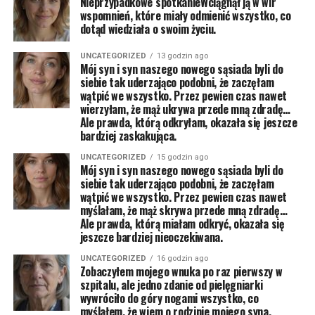
Nieprzypadkowe spotkanieWciągnął ją w wir
wspomnień, które miały odmienić wszystko, co
dotąd wiedziała o swoim życiu.
UNCATEGORIZED
13 godzin ago
Mój syn i syn naszego nowego sąsiada byli do
siebie tak uderzająco podobni, że zaczęłam
wątpić we wszystko. Przez pewien czas nawet
wierzyłam, że mąż ukrywa przede mną zdradę…
Ale prawda, którą odkryłam, okazała się jeszcze
bardziej zaskakująca.
UNCATEGORIZED
15 godzin ago
Mój syn i syn naszego nowego sąsiada byli do
siebie tak uderzająco podobni, że zaczęłam
wątpić we wszystko. Przez pewien czas nawet
myślałam, że mąż skrywa przede mną zdradę…
Ale prawda, którą miałam odkryć, okazała się
jeszcze bardziej nieoczekiwana.
UNCATEGORIZED
16 godzin ago
Zobaczyłem mojego wnuka po raz pierwszy w
szpitalu, ale jedno zdanie od pielęgniarki
wywróciło do góry nogami wszystko, co
myślałem, że wiem o rodzinie mojego syna.