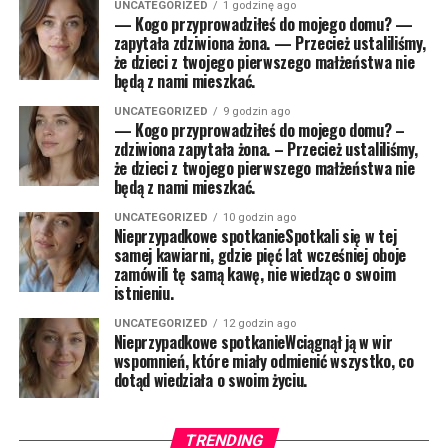
UNCATEGORIZED
1 godzinę ago
— Kogo przyprowadziłeś do mojego domu? —
zapytała zdziwiona żona. — Przecież ustaliliśmy,
że dzieci z twojego pierwszego małżeństwa nie
będą z nami mieszkać.
UNCATEGORIZED
9 godzin ago
— Kogo przyprowadziłeś do mojego domu? –
zdziwiona zapytała żona. – Przecież ustaliliśmy,
że dzieci z twojego pierwszego małżeństwa nie
będą z nami mieszkać.
UNCATEGORIZED
10 godzin ago
Nieprzypadkowe spotkanieSpotkali się w tej
samej kawiarni, gdzie pięć lat wcześniej oboje
zamówili tę samą kawę, nie wiedząc o swoim
istnieniu.
UNCATEGORIZED
12 godzin ago
Nieprzypadkowe spotkanieWciągnął ją w wir
wspomnień, które miały odmienić wszystko, co
dotąd wiedziała o swoim życiu.
TRENDING