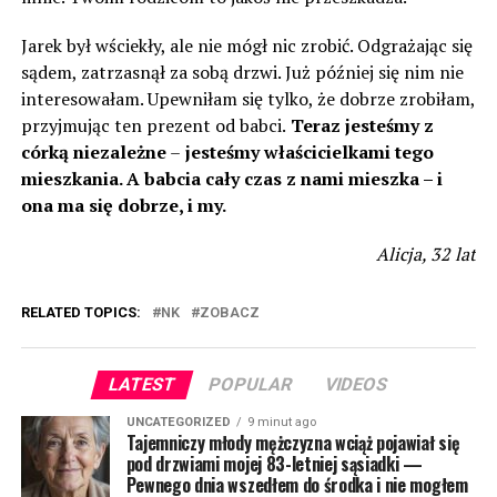
Jarek był wściekły, ale nie mógł nic zrobić. Odgrażając się
sądem, zatrzasnął za sobą drzwi. Już później się nim nie
interesowałam. Upewniłam się tylko, że dobrze zrobiłam,
przyjmując ten prezent od babci.
Teraz jesteśmy z
córką niezależne
–
jesteśmy właścicielkami tego
mieszkania. A babcia cały czas z nami mieszka – i
ona ma się dobrze, i my.
Alicja, 32 lat
RELATED TOPICS:
NK
ZOBACZ
LATEST
POPULAR
VIDEOS
UNCATEGORIZED
9 minut ago
Tajemniczy młody mężczyzna wciąż pojawiał się
pod drzwiami mojej 83-letniej sąsiadki —
Pewnego dnia wszedłem do środka i nie mogłem