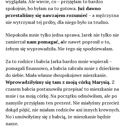
wyglądała. Ale wiecie, co – przyjęłam to bardzo
spokojnie, bo byłam na to gotowa.
Już dawno
przestaliśmy się nawzajem rozumieć
– a mężczyzna
nie wytrzymał tej próby, dla niego było za trudno.
Niepokoiła mnie tylko jedna sprawa. Jarek nie tylko nie
zamierzał
nam pomagać, a
le nawet poprosił o to,
żebym się wyprowadziła. Nie tego się spodziewałam.
Za to rodzice i babcia Jarka bardzo mnie wspierali –
pomagali finansowo, a babcia zabrała mnie z dzieckiem
do siebie. Miała własne dwupokojowe mieszkanie.
Wprowadziłyśmy się tam z moją córką Marysią.
Z
czasem babcia postanowiła przepisać to mieszkanie na
mnie i na moją córkę. Na początku odmówiłam, ale po
namyśle przyjęłam ten prezent. Nie miałyśmy przecież
dokąd pójść, nie miałam rodziców ani innych krewnych.
No i umówiłyśmy się z babcią, że mieszkanie będzie
nasze.