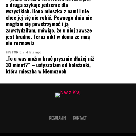
a druga szykuje jedzenie dla
wszystkich. Ilona mieszka z nami i nie
chce jej się nic robić. Pewnego dnia nie
mogłam się powstrzymać i ją
zawstydziłam, mówiąc, że u niej zawsze
jest brudno. Teraz nikt w domu ze mną
nie rozmawia
HISTORIE
4 lata ago
„To u was można brać prysznic dłużej niż
30 minut?” – usłyszałam od koleżanki,
która mieszka w Niemczech
REGULAMIN
KONTAKT