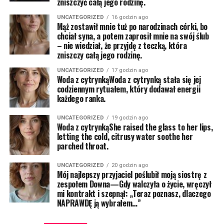
zniszczyć całą jego rodzinę.
UNCATEGORIZED
16 godzin ago
Mąż zostawił mnie tuż po narodzinach córki, bo
chciał syna, a potem zaprosił mnie na swój ślub
– nie wiedział, że przyjdę z teczką, która
zniszczy całą jego rodzinę.
UNCATEGORIZED
17 godzin ago
Woda z cytrynkąWoda z cytrynką stała się jej
codziennym rytuałem, który dodawał energii
każdego ranka.
UNCATEGORIZED
19 godzin ago
Woda z cytrynkąShe raised the glass to her lips,
letting the cold, citrusy water soothe her
parched throat.
UNCATEGORIZED
20 godzin ago
Mój najlepszy przyjaciel poślubił moją siostrę z
zespołem Downa—Gdy walczyła o życie, wręczył
mi kontrakt i szepnął: „Teraz poznasz, dlaczego
NAPRAWDĘ ją wybrałem…”