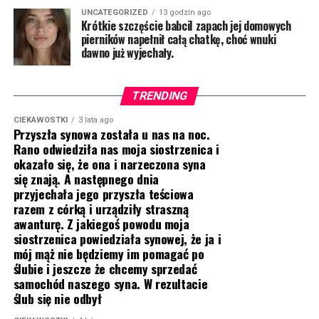
UNCATEGORIZED
13 godzin ago
Krótkie szczęście babciI zapach jej domowych
pierników napełnił całą chatkę, choć wnuki
dawno już wyjechały.
TRENDING
CIEKAWOSTKI
3 lata ago
Przyszła synowa została u nas na noc.
Rano odwiedziła nas moja siostrzenica i
okazało się, że ona i narzeczona syna
się znają. A następnego dnia
przyjechała jego przyszła teściowa
razem z córką i urządziły straszną
awanturę. Z jakiegoś powodu moja
siostrzenica powiedziała synowej, że ja i
mój mąż nie będziemy im pomagać po
ślubie i jeszcze że chcemy sprzedać
samochód naszego syna. W rezultacie
ślub się nie odbył