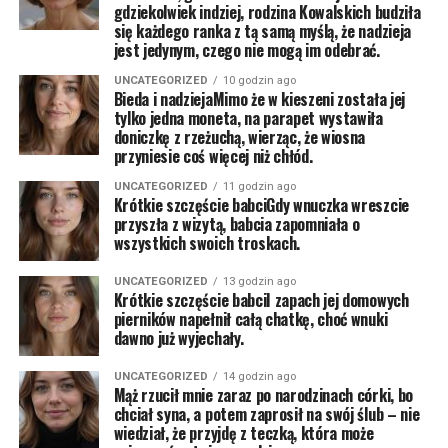
gdziekolwiek indziej, rodzina Kowalskich budziła
się każdego ranka z tą samą myślą, że nadzieja
jest jedynym, czego nie mogą im odebrać.
UNCATEGORIZED
10 godzin ago
Bieda i nadziejaMimo że w kieszeni została jej
tylko jedna moneta, na parapet wystawiła
doniczkę z rzeżuchą, wierząc, że wiosna
przyniesie coś więcej niż chłód.
UNCATEGORIZED
11 godzin ago
Krótkie szczęście babciGdy wnuczka wreszcie
przyszła z wizytą, babcia zapomniała o
wszystkich swoich troskach.
UNCATEGORIZED
13 godzin ago
Krótkie szczęście babciI zapach jej domowych
pierników napełnił całą chatkę, choć wnuki
dawno już wyjechały.
UNCATEGORIZED
14 godzin ago
Mąż rzucił mnie zaraz po narodzinach córki, bo
chciał syna, a potem zaprosił na swój ślub – nie
wiedział, że przyjdę z teczką, która może