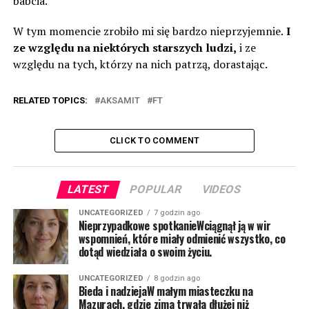
babcia.
W tym momencie zrobiło mi się bardzo nieprzyjemnie.
I
ze względu na niektórych starszych ludzi,
i ze
względu na tych, którzy na nich patrzą, dorastając.
RELATED TOPICS:
AKSAMIT
FT
CLICK TO COMMENT
LATEST
POPULAR
VIDEOS
UNCATEGORIZED
7 godzin ago
Nieprzypadkowe spotkanieWciągnął ją w wir
wspomnień, które miały odmienić wszystko, co
dotąd wiedziała o swoim życiu.
UNCATEGORIZED
8 godzin ago
Bieda i nadziejaW małym miasteczku na
Mazurach, gdzie zima trwała dłużej niż