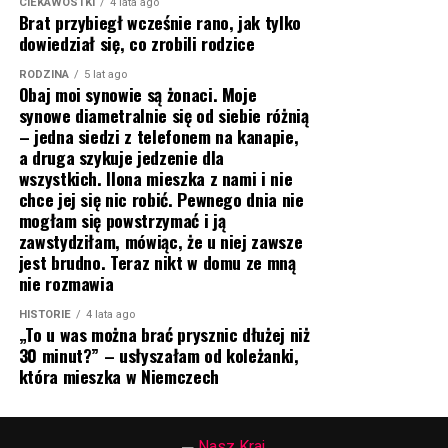
CIEKAWOSTKI
4 lata ago
Brat przybiegł wcześnie rano, jak tylko
dowiedział się, co zrobili rodzice
RODZINA
5 lat ago
Obaj moi synowie są żonaci. Moje
synowe diametralnie się od siebie różnią
– jedna siedzi z telefonem na kanapie,
a druga szykuje jedzenie dla
wszystkich. Ilona mieszka z nami i nie
chce jej się nic robić. Pewnego dnia nie
mogłam się powstrzymać i ją
zawstydziłam, mówiąc, że u niej zawsze
jest brudno. Teraz nikt w domu ze mną
nie rozmawia
HISTORIE
4 lata ago
„To u was można brać prysznic dłużej niż
30 minut?” – usłyszałam od koleżanki,
która mieszka w Niemczech