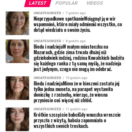
LATEST
POPULAR
VIDEOS
UNCATEGORIZED
7 godzin ago
Nieprzypadkowe spotkanieWciągnął ją w wir
wspomnień, które miały odmienić wszystko, co
dotąd wiedziała o swoim życiu.
UNCATEGORIZED
8 godzin ago
Bieda i nadziejaW małym miasteczku na
Mazurach, gdzie zima trwała dłużej niż
gdziekolwiek indziej, rodzina Kowalskich budziła
się każdego ranka z tą samą myślą, że nadzieja
jest jedynym, czego nie mogą im odebrać.
UNCATEGORIZED
10 godzin ago
Bieda i nadziejaMimo że w kieszeni została jej
tylko jedna moneta, na parapet wystawiła
doniczkę z rzeżuchą, wierząc, że wiosna
przyniesie coś więcej niż chłód.
UNCATEGORIZED
11 godzin ago
Krótkie szczęście babciGdy wnuczka wreszcie
przyszła z wizytą, babcia zapomniała o
wszystkich swoich troskach.