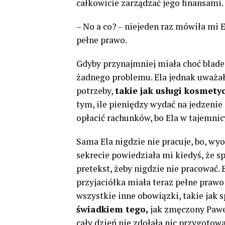
całkowicie zarządzać jego finansami.
– No a co? – niejeden raz mówiła mi 
pełne prawo.
Gdyby przynajmniej miała choć blad
żadnego problemu. Ela jednak uważała
potrzeby,
takie jak usługi kosmetyc
tym, ile pieniędzy wydać na jedzenie 
opłacić rachunków, bo Ela w tajemnic
Sama Ela nigdzie nie pracuje, bo, wy
sekrecie powiedziała mi kiedyś, że sp
pretekst, żeby nigdzie nie pracować. E
przyjaciółka miała teraz pełne prawo
wszystkie inne obowiązki, takie jak s
świadkiem tego,
jak zmęczony Paweł
cały dzień nie zdołała nic przygotow