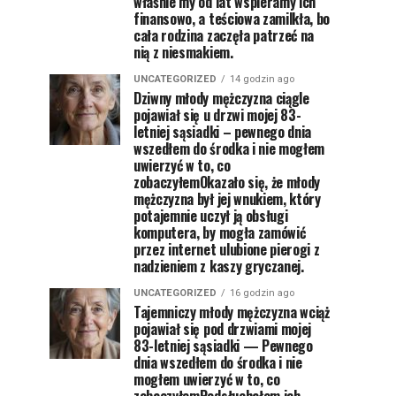
właśnie my od lat wspieramy ich
finansowo, a teściowa zamilkła, bo
cała rodzina zaczęła patrzeć na
nią z niesmakiem.
UNCATEGORIZED
14 godzin ago
Dziwny młody mężczyzna ciągle
pojawiał się u drzwi mojej 83-
letniej sąsiadki – pewnego dnia
wszedłem do środka i nie mogłem
uwierzyć w to, co
zobaczyłemOkazało się, że młody
mężczyzna był jej wnukiem, który
potajemnie uczył ją obsługi
komputera, by mogła zamówić
przez internet ulubione pierogi z
nadzieniem z kaszy gryczanej.
UNCATEGORIZED
16 godzin ago
Tajemniczy młody mężczyzna wciąż
pojawiał się pod drzwiami mojej
83-letniej sąsiadki — Pewnego
dnia wszedłem do środka i nie
mogłem uwierzyć w to, co