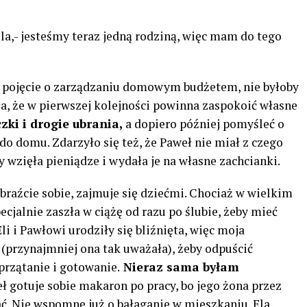
Ela,- jesteśmy teraz jedną rodziną, więc mam do tego
e pojęcie o zarządzaniu domowym budżetem, nie byłoby
, że ​​w pierwszej kolejności powinna zaspokoić własne
zki i drogie ubrania,
a dopiero później pomyśleć o
do domu. Zdarzyło się też, że Paweł nie miał z czego
y wzięła pieniądze i wydała je na własne zachcianki.
obraźcie sobie, zajmuje się dziećmi. Chociaż w wielkim
ecjalnie zaszła w ciążę od razu po ślubie, żeby mieć
li i Pawłowi urodziły się bliźnięta, więc moja
 (przynajmniej ona tak uważała), żeby odpuścić
przątanie i gotowanie.
Nieraz sama byłam
 gotuje sobie makaron po pracy, bo jego żona przez
ać. Nie wspomnę już o bałaganie w mieszkaniu. Ela,