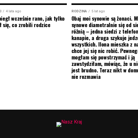
I
4 lata ago
RODZINA
5 lat ago
biegł wcześnie rano, jak tylko
Obaj moi synowie są żonaci. M
 się, co zrobili rodzice
synowe diametralnie się od si
różnią – jedna siedzi z telef
kanapie, a druga szykuje jedz
wszystkich. Ilona mieszka z na
chce jej się nic robić. Pewneg
mogłam się powstrzymać i ją
zawstydziłam, mówiąc, że u ni
jest brudno. Teraz nikt w do
nie rozmawia