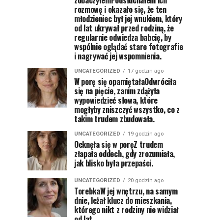
zobaczyłemPodsłuchałem ich
rozmowę i okazało się, że ten
młodzieniec był jej wnukiem, który
od lat ukrywał przed rodziną, że
regularnie odwiedza babcię, by
wspólnie oglądać stare fotografie
i nagrywać jej wspomnienia.
UNCATEGORIZED
17 godzin ago
W porę się opamiętałaOdwróciła
się na pięcie, zanim zdążyła
wypowiedzieć słowa, które
mogłyby zniszczyć wszystko, co z
takim trudem zbudowała.
UNCATEGORIZED
19 godzin ago
Ocknęła się w poręZ trudem
złapała oddech, gdy zrozumiała,
jak blisko była przepaści.
UNCATEGORIZED
20 godzin ago
TorebkaW jej wnętrzu, na samym
dnie, leżał klucz do mieszkania,
którego nikt z rodziny nie widział
od lat.