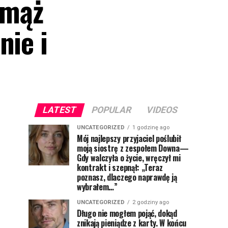
 mąż
nie i
LATEST
POPULAR
VIDEOS
UNCATEGORIZED
1 godzinę ago
Mój najlepszy przyjaciel poślubił
moją siostrę z zespołem Downa—
Gdy walczyła o życie, wręczył mi
kontrakt i szepnął: „Teraz
poznasz, dlaczego naprawdę ją
wybrałem…”
UNCATEGORIZED
2 godziny ago
Długo nie mogłem pojąć, dokąd
znikają pieniądze z karty. W końcu