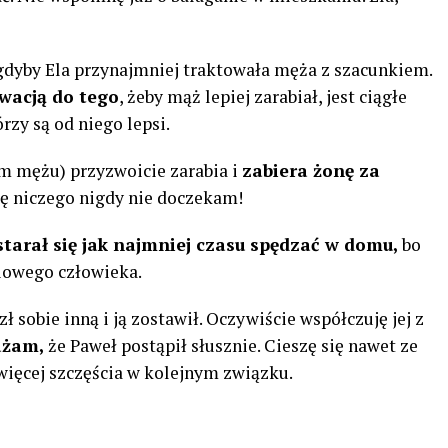
 gdyby Ela przynajmniej traktowała męża z szacunkiem.
wacją do tego
, żeby mąż lepiej zarabiał, jest ciągłe
rzy są od niego lepsi.
 mężu) przyzwoicie zarabia i
zabiera żonę za
ię niczego nigdy nie doczekam!
starał się jak najmniej czasu spędzać w domu,
bo
iowego człowieka.
ł sobie inną i ją zostawił. Oczywiście współczuję jej z
ażam,
że Paweł postąpił słusznie. Cieszę się nawet ze
więcej szczęścia w kolejnym związku.