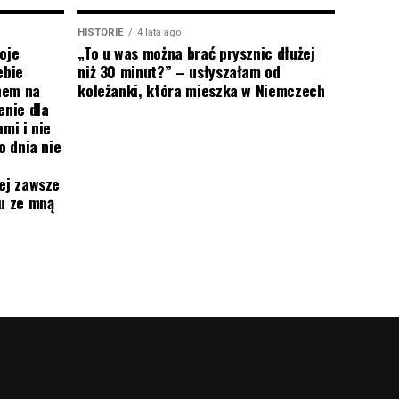
HISTORIE
4 lata ago
oje
„To u was można brać prysznic dłużej
ebie
niż 30 minut?” – usłyszałam od
onem na
koleżanki, która mieszka w Niemczech
enie dla
mi i nie
o dnia nie
ej zawsze
mu ze mną