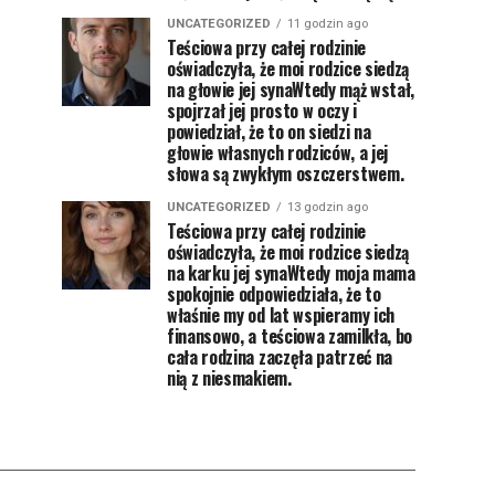
UNCATEGORIZED
11 godzin ago
Teściowa przy całej rodzinie
oświadczyła, że moi rodzice siedzą
na głowie jej synaWtedy mąż wstał,
spojrzał jej prosto w oczy i
powiedział, że to on siedzi na
głowie własnych rodziców, a jej
słowa są zwykłym oszczerstwem.
UNCATEGORIZED
13 godzin ago
Teściowa przy całej rodzinie
oświadczyła, że moi rodzice siedzą
na karku jej synaWtedy moja mama
spokojnie odpowiedziała, że to
właśnie my od lat wspieramy ich
finansowo, a teściowa zamilkła, bo
cała rodzina zaczęła patrzeć na
nią z niesmakiem.