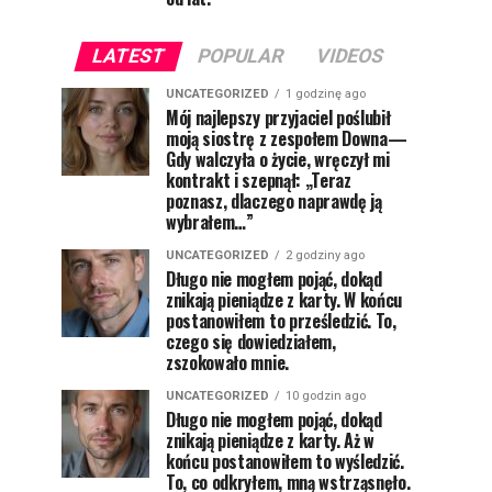
LATEST
POPULAR
VIDEOS
UNCATEGORIZED
1 godzinę ago
Mój najlepszy przyjaciel poślubił
moją siostrę z zespołem Downa—
Gdy walczyła o życie, wręczył mi
kontrakt i szepnął: „Teraz
poznasz, dlaczego naprawdę ją
wybrałem…”
UNCATEGORIZED
2 godziny ago
Długo nie mogłem pojąć, dokąd
znikają pieniądze z karty. W końcu
postanowiłem to prześledzić. To,
czego się dowiedziałem,
zszokowało mnie.
UNCATEGORIZED
10 godzin ago
Długo nie mogłem pojąć, dokąd
znikają pieniądze z karty. Aż w
końcu postanowiłem to wyśledzić.
To, co odkryłem, mną wstrząsnęło.