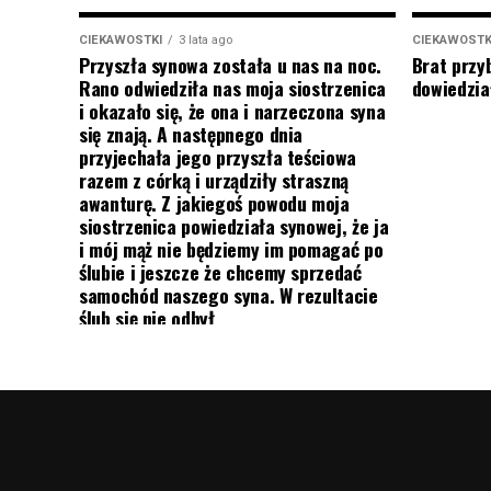
CIEKAWOSTKI
3 lata ago
CIEKAWOSTK
Przyszła synowa została u nas na noc.
Brat przy
Rano odwiedziła nas moja siostrzenica
dowiedział
i okazało się, że ona i narzeczona syna
się znają. A następnego dnia
przyjechała jego przyszła teściowa
razem z córką i urządziły straszną
awanturę. Z jakiegoś powodu moja
siostrzenica powiedziała synowej, że ja
i mój mąż nie będziemy im pomagać po
ślubie i jeszcze że chcemy sprzedać
samochód naszego syna. W rezultacie
ślub się nie odbył