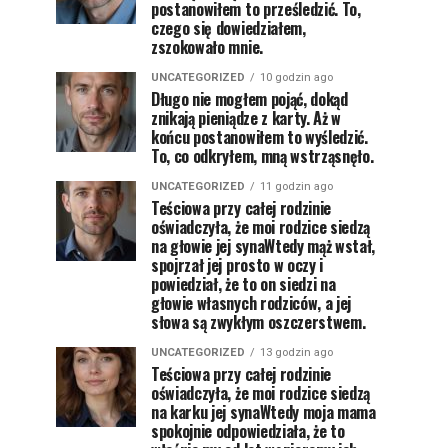
postanowiłem to prześledzić. To,
czego się dowiedziałem,
zszokowało mnie.
UNCATEGORIZED
10 godzin ago
Długo nie mogłem pojąć, dokąd
znikają pieniądze z karty. Aż w
końcu postanowiłem to wyśledzić.
To, co odkryłem, mną wstrząsnęło.
UNCATEGORIZED
11 godzin ago
Teściowa przy całej rodzinie
oświadczyła, że moi rodzice siedzą
na głowie jej synaWtedy mąż wstał,
spojrzał jej prosto w oczy i
powiedział, że to on siedzi na
głowie własnych rodziców, a jej
słowa są zwykłym oszczerstwem.
UNCATEGORIZED
13 godzin ago
Teściowa przy całej rodzinie
oświadczyła, że moi rodzice siedzą
na karku jej synaWtedy moja mama
spokojnie odpowiedziała, że to