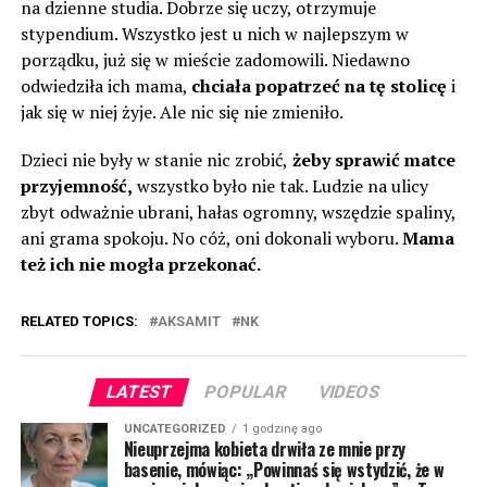
na dzienne studia. Dobrze się uczy, otrzymuje
stypendium. Wszystko jest u nich w najlepszym w
porządku, już się w mieście zadomowili. Niedawno
odwiedziła ich mama,
chciała popatrzeć na tę stolicę
i
jak się w niej żyje. Ale nic się nie zmieniło.
Dzieci nie były w stanie nic zrobić,
żeby sprawić matce
przyjemność,
wszystko było nie tak. Ludzie na ulicy
zbyt odważnie ubrani, hałas ogromny, wszędzie spaliny,
ani grama spokoju. No cóż, oni dokonali wyboru.
Mama
też ich nie mogła przekonać.
RELATED TOPICS:
AKSAMIT
NK
LATEST
POPULAR
VIDEOS
UNCATEGORIZED
1 godzinę ago
Nieuprzejma kobieta drwiła ze mnie przy
basenie, mówiąc: „Powinnaś się wstydzić, że w