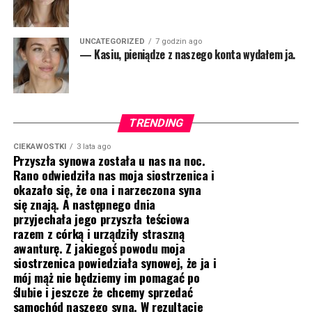
UNCATEGORIZED
7 godzin ago
— Kasiu, pieniądze z naszego konta wydałem ja.
TRENDING
CIEKAWOSTKI
3 lata ago
Przyszła synowa została u nas na noc.
Rano odwiedziła nas moja siostrzenica i
okazało się, że ona i narzeczona syna
się znają. A następnego dnia
przyjechała jego przyszła teściowa
razem z córką i urządziły straszną
awanturę. Z jakiegoś powodu moja
siostrzenica powiedziała synowej, że ja i
mój mąż nie będziemy im pomagać po
ślubie i jeszcze że chcemy sprzedać
samochód naszego syna. W rezultacie