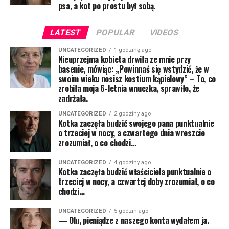
psa, a kot po prostu był sobą.
LATEST
POPULAR
VIDEOS
UNCATEGORIZED
1 godzinę ago
Nieuprzejma kobieta drwiła ze mnie przy
basenie, mówiąc: „Powinnaś się wstydzić, że w
swoim wieku nosisz kostium kąpielowy” – To, co
zrobiła moja 6-letnia wnuczka, sprawiło, że
zadrżała.
UNCATEGORIZED
2 godziny ago
Kotka zaczęła budzić swojego pana punktualnie
o trzeciej w nocy, a czwartego dnia wreszcie
zrozumiał, o co chodzi…
UNCATEGORIZED
4 godziny ago
Kotka zaczęła budzić właściciela punktualnie o
trzeciej w nocy, a czwartej doby zrozumiał, o co
chodzi…
UNCATEGORIZED
5 godzin ago
— Olu, pieniądze z naszego konta wydałem ja.