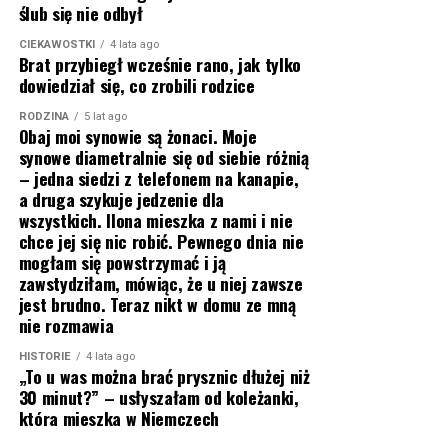
ślub się nie odbył
CIEKAWOSTKI
4 lata ago
Brat przybiegł wcześnie rano, jak tylko
dowiedział się, co zrobili rodzice
RODZINA
5 lat ago
Obaj moi synowie są żonaci. Moje
synowe diametralnie się od siebie różnią
– jedna siedzi z telefonem na kanapie,
a druga szykuje jedzenie dla
wszystkich. Ilona mieszka z nami i nie
chce jej się nic robić. Pewnego dnia nie
mogłam się powstrzymać i ją
zawstydziłam, mówiąc, że u niej zawsze
jest brudno. Teraz nikt w domu ze mną
nie rozmawia
HISTORIE
4 lata ago
„To u was można brać prysznic dłużej niż
30 minut?” – usłyszałam od koleżanki,
która mieszka w Niemczech