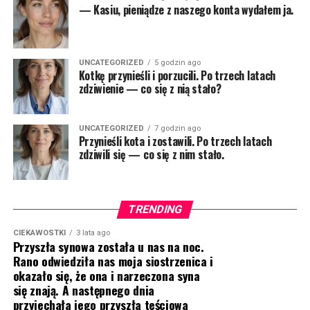
— Kasiu, pieniądze z naszego konta wydałem ja.
UNCATEGORIZED
5 godzin ago
Kotkę przynieśli i porzucili. Po trzech latach
zdziwienie — co się z nią stało?
UNCATEGORIZED
7 godzin ago
Przynieśli kota i zostawili. Po trzech latach
zdziwili się — co się z nim stało.
TRENDING
CIEKAWOSTKI
3 lata ago
Przyszła synowa została u nas na noc.
Rano odwiedziła nas moja siostrzenica i
okazało się, że ona i narzeczona syna
się znają. A następnego dnia
przyjechała jego przyszła teściowa