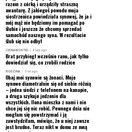
razem z córką i urządziły straszną
awanturę. Z jakiegoś powodu moja
siostrzenica powiedziała synowej, że ja i
mój mąż nie będziemy im pomagać po
ślubie i jeszcze że chcemy sprzedać
samochód naszego syna. W rezultacie
ślub się nie odbył
CIEKAWOSTKI
4 lata ago
Brat przybiegł wcześnie rano, jak tylko
dowiedział się, co zrobili rodzice
RODZINA
5 lat ago
Obaj moi synowie są żonaci. Moje
synowe diametralnie się od siebie różnią
– jedna siedzi z telefonem na kanapie,
a druga szykuje jedzenie dla
wszystkich. Ilona mieszka z nami i nie
chce jej się nic robić. Pewnego dnia nie
mogłam się powstrzymać i ją
zawstydziłam, mówiąc, że u niej zawsze
jest brudno. Teraz nikt w domu ze mną