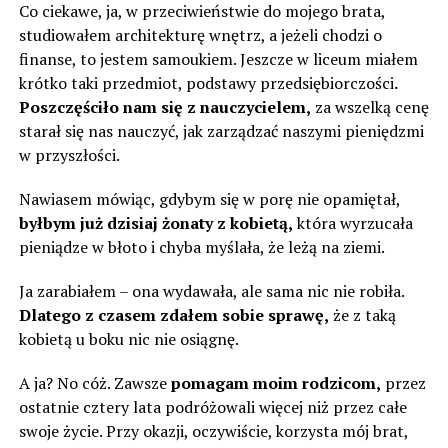
Co ciekawe, ja, w przeciwieństwie do mojego brata,
studiowałem architekturę wnętrz, a jeżeli chodzi o
finanse, to jestem samoukiem. Jeszcze w liceum miałem
krótko taki przedmiot, podstawy przedsiębiorczości
.
Poszczęściło nam się z nauczycielem,
za wszelką cenę
starał się nas nauczyć, jak zarządzać naszymi pieniędzmi
w przyszłości.
Nawiasem mówiąc, gdybym się w porę nie opamiętał,
byłbym już dzisiaj żonaty z kobietą,
która wyrzucała
pieniądze w błoto i chyba myślała, że leżą na ziemi.
Ja zarabiałem – ona wydawała, ale sama nic nie robiła.
Dlatego z czasem zdałem sobie sprawę,
że z taką
kobietą u boku nic nie osiągnę.
A ja? No cóż. Zawsze
pomagam moim rodzicom,
przez
ostatnie cztery lata podróżowali więcej niż przez całe
swoje życie. Przy okazji, oczywiście, korzysta mój brat,