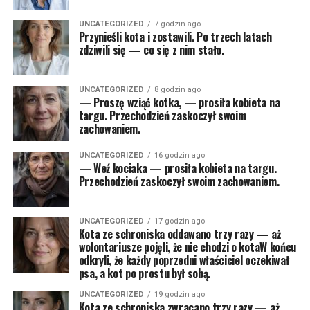
UNCATEGORIZED
7 godzin ago
Przynieśli kota i zostawili. Po trzech latach
zdziwili się — co się z nim stało.
UNCATEGORIZED
8 godzin ago
— Proszę wziąć kotka, — prosiła kobieta na
targu. Przechodzień zaskoczył swoim
zachowaniem.
UNCATEGORIZED
16 godzin ago
— Weź kociaka — prosiła kobieta na targu.
Przechodzień zaskoczył swoim zachowaniem.
UNCATEGORIZED
17 godzin ago
Kota ze schroniska oddawano trzy razy — aż
wolontariusze pojęli, że nie chodzi o kotaW końcu
odkryli, że każdy poprzedni właściciel oczekiwał
psa, a kot po prostu był sobą.
UNCATEGORIZED
19 godzin ago
Kota ze schroniska zwracano trzy razy — aż