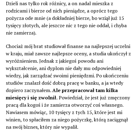
Dzieli nas tylko rok różnicy, a on nadal mieszka z
rodzicami i bierze od nich pieniądze, a oprócz tego
pożycza ode mnie (a dokładniej bierze, bo wziął już 15
tysięcy złotych, ale jeszcze nic z tego nie oddał, i chyba
nie zamierza).
Chociaż mój brat studiował finanse na najlepszej uczelni
w kraju, miał zawsze najlepsze oceny, a studia ukończył z
wyróżnieniem. Jednak z jakiegoś powodu ani
wykształcenie, ani dyplom nie dały mu odpowiedniej
wiedzy, jak zarządzać swoimi pieniędzmi. Po ukończeniu
studiów znalazł dość dobrą pracę w banku, a ja wtedy
dopiero zaczynałem.
Ale przepracował tam kilka
miesięcy i się zwolnił.
Powiedział, że jest już zmęczony
pracą dla kogoś i że zamierza otworzyć coś własnego.
Nawiasem mówiąc, 10 tysięcy z tych 15, które jest mi
winien, to spłaciłem za niego pożyczkę, którą zaciągnął
na swój biznes, który nie wypalił.