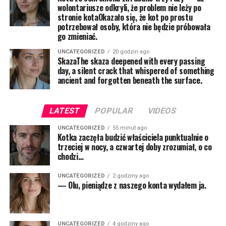
wolontariusze odkryli, że problem nie leży po
stronie kotaOkazało się, że kot po prostu
potrzebował osoby, która nie będzie próbowała
go zmieniać.
UNCATEGORIZED
20 godzin ago
SkazaThe skaza deepened with every passing
day, a silent crack that whispered of something
ancient and forgotten beneath the surface.
LATEST
POPULAR
VIDEOS
UNCATEGORIZED
55 minut ago
Kotka zaczęła budzić właściciela punktualnie o
trzeciej w nocy, a czwartej doby zrozumiał, o co
chodzi…
UNCATEGORIZED
2 godziny ago
— Olu, pieniądze z naszego konta wydałem ja.
UNCATEGORIZED
4 godziny ago