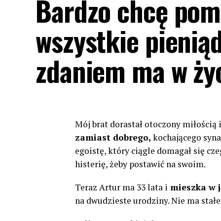
Bardzo chcę pom
wszystkie pienią
zdaniem ma w ży
Mój brat dorastał otoczony miłością i
zamiast dobrego,
kochającego syna,
egoistę, który ciągle domagał się cz
histerię, żeby postawić na swoim.
Teraz Artur ma 33 lata i
mieszka w 
na dwudzieste urodziny. Nie ma stał