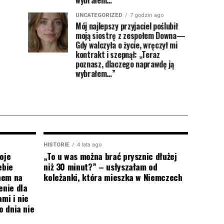
wybrałem…”
UNCATEGORIZED
7 godzin ago
Mój najlepszy przyjaciel poślubił
moją siostrę z zespołem Downa—
Gdy walczyła o życie, wręczył mi
kontrakt i szepnął: „Teraz
poznasz, dlaczego naprawdę ją
wybrałem…”
HISTORIE
4 lata ago
oje
„To u was można brać prysznic dłużej
ebie
niż 30 minut?” – usłyszałam od
onem na
koleżanki, która mieszka w Niemczech
enie dla
mi i nie
o dnia nie