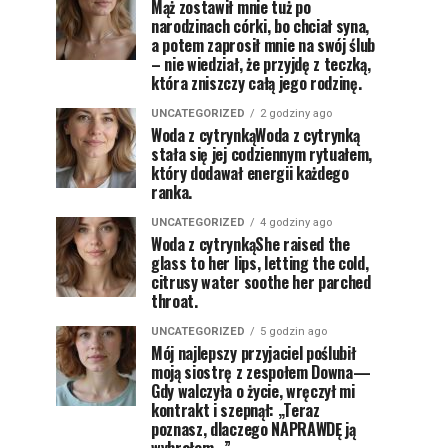
Mąż zostawił mnie tuż po
narodzinach córki, bo chciał syna,
a potem zaprosił mnie na swój ślub
– nie wiedział, że przyjdę z teczką,
która zniszczy całą jego rodzinę.
UNCATEGORIZED
2 godziny ago
Woda z cytrynkąWoda z cytrynką
stała się jej codziennym rytuałem,
który dodawał energii każdego
ranka.
UNCATEGORIZED
4 godziny ago
Woda z cytrynkąShe raised the
glass to her lips, letting the cold,
citrusy water soothe her parched
throat.
UNCATEGORIZED
5 godzin ago
Mój najlepszy przyjaciel poślubił
moją siostrę z zespołem Downa—
Gdy walczyła o życie, wręczył mi
kontrakt i szepnął: „Teraz
poznasz, dlaczego NAPRAWDĘ ją