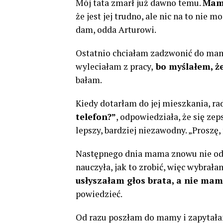
Mój tata zmarł już dawno temu.
Mama
że jest jej trudno, ale nic na to nie 
dam, odda Arturowi.
Ostatnio chciałam zadzwonić do mam
wyleciałam z pracy,
bo myślałem, że 
bałam.
Kiedy dotarłam do jej mieszkania, ra
telefon?”
, odpowiedziała, że ​się ze
lepszy, bardziej niezawodny. „Proszę,
Następnego dnia mama znowu nie odeb
nauczyła, jak to zrobić, więc wybrał
usłyszałam głos brata, a nie mam
powiedzieć.
Od razu poszłam do mamy i zapytałam,