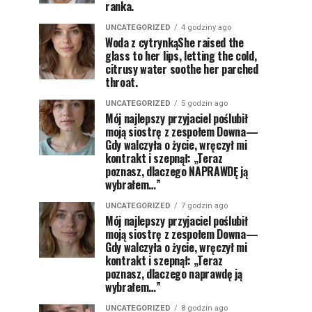
ranka.
UNCATEGORIZED
4 godziny ago
Woda z cytrynkąShe raised the
glass to her lips, letting the cold,
citrusy water soothe her parched
throat.
UNCATEGORIZED
5 godzin ago
Mój najlepszy przyjaciel poślubił
moją siostrę z zespołem Downa—
Gdy walczyła o życie, wręczył mi
kontrakt i szepnął: „Teraz
poznasz, dlaczego NAPRAWDĘ ją
wybrałem…”
UNCATEGORIZED
7 godzin ago
Mój najlepszy przyjaciel poślubił
moją siostrę z zespołem Downa—
Gdy walczyła o życie, wręczył mi
kontrakt i szepnął: „Teraz
poznasz, dlaczego naprawdę ją
wybrałem…”
UNCATEGORIZED
8 godzin ago