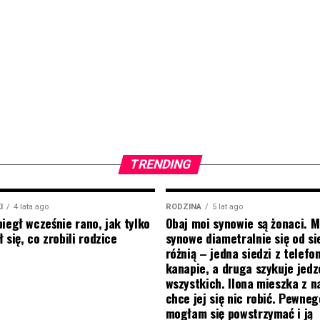
TRENDING
I
4 lata ago
RODZINA
5 lat ago
biegł wcześnie rano, jak tylko
Obaj moi synowie są żonaci. M
 się, co zrobili rodzice
synowe diametralnie się od si
różnią – jedna siedzi z telef
kanapie, a druga szykuje jedz
wszystkich. Ilona mieszka z na
chce jej się nic robić. Pewneg
mogłam się powstrzymać i ją