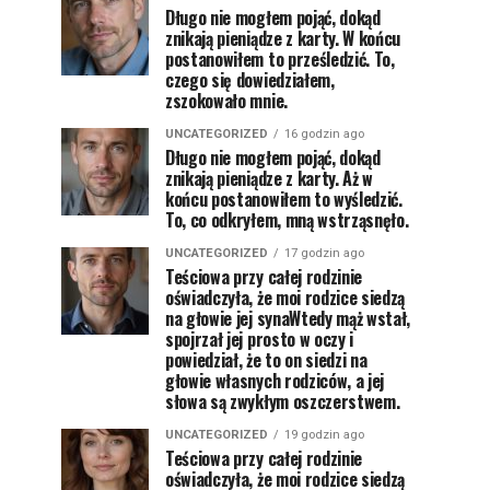
Długo nie mogłem pojąć, dokąd
znikają pieniądze z karty. W końcu
postanowiłem to prześledzić. To,
czego się dowiedziałem,
zszokowało mnie.
UNCATEGORIZED
16 godzin ago
Długo nie mogłem pojąć, dokąd
znikają pieniądze z karty. Aż w
końcu postanowiłem to wyśledzić.
To, co odkryłem, mną wstrząsnęło.
UNCATEGORIZED
17 godzin ago
Teściowa przy całej rodzinie
oświadczyła, że moi rodzice siedzą
na głowie jej synaWtedy mąż wstał,
spojrzał jej prosto w oczy i
powiedział, że to on siedzi na
głowie własnych rodziców, a jej
słowa są zwykłym oszczerstwem.
UNCATEGORIZED
19 godzin ago
Teściowa przy całej rodzinie
oświadczyła, że moi rodzice siedzą