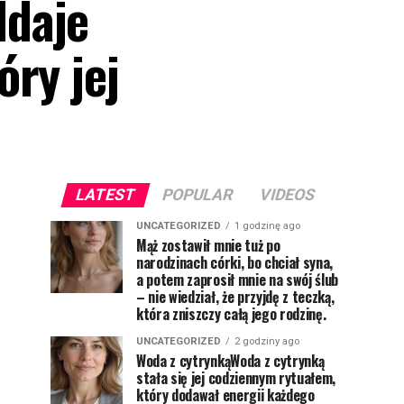
ddaje
ry jej
LATEST
POPULAR
VIDEOS
UNCATEGORIZED
1 godzinę ago
Mąż zostawił mnie tuż po
narodzinach córki, bo chciał syna,
a potem zaprosił mnie na swój ślub
– nie wiedział, że przyjdę z teczką,
która zniszczy całą jego rodzinę.
UNCATEGORIZED
2 godziny ago
Woda z cytrynkąWoda z cytrynką
stała się jej codziennym rytuałem,
który dodawał energii każdego