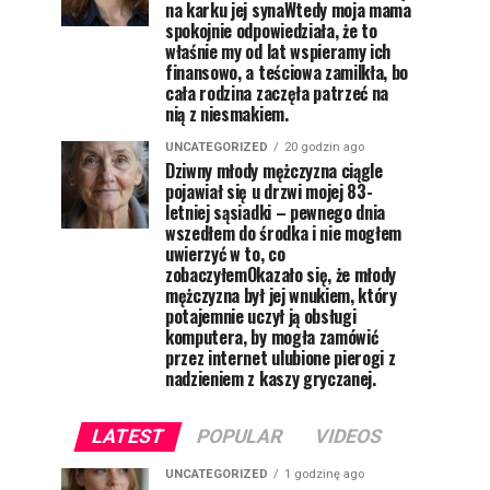
na karku jej synaWtedy moja mama
spokojnie odpowiedziała, że to
właśnie my od lat wspieramy ich
finansowo, a teściowa zamilkła, bo
cała rodzina zaczęła patrzeć na
nią z niesmakiem.
UNCATEGORIZED
20 godzin ago
Dziwny młody mężczyzna ciągle
pojawiał się u drzwi mojej 83-
letniej sąsiadki – pewnego dnia
wszedłem do środka i nie mogłem
uwierzyć w to, co
zobaczyłemOkazało się, że młody
mężczyzna był jej wnukiem, który
potajemnie uczył ją obsługi
komputera, by mogła zamówić
przez internet ulubione pierogi z
nadzieniem z kaszy gryczanej.
LATEST
POPULAR
VIDEOS
UNCATEGORIZED
1 godzinę ago