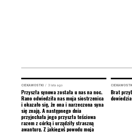
CIEKAWOSTKI
3 lata ago
CIEKAWOSTK
Przyszła synowa została u nas na noc.
Brat przy
Rano odwiedziła nas moja siostrzenica
dowiedział
i okazało się, że ona i narzeczona syna
się znają. A następnego dnia
przyjechała jego przyszła teściowa
razem z córką i urządziły straszną
awanturę. Z jakiegoś powodu moja