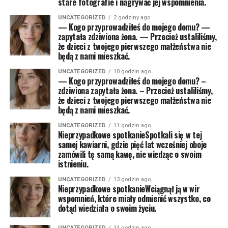
stare fotografie i nagrywać jej wspomnienia.
UNCATEGORIZED
2 godziny ago
— Kogo przyprowadziłeś do mojego domu? —
zapytała zdziwiona żona. — Przecież ustaliliśmy,
że dzieci z twojego pierwszego małżeństwa nie
będą z nami mieszkać.
UNCATEGORIZED
10 godzin ago
— Kogo przyprowadziłeś do mojego domu? –
zdziwiona zapytała żona. – Przecież ustaliliśmy,
że dzieci z twojego pierwszego małżeństwa nie
będą z nami mieszkać.
UNCATEGORIZED
11 godzin ago
Nieprzypadkowe spotkanieSpotkali się w tej
samej kawiarni, gdzie pięć lat wcześniej oboje
zamówili tę samą kawę, nie wiedząc o swoim
istnieniu.
UNCATEGORIZED
13 godzin ago
Nieprzypadkowe spotkanieWciągnął ją w wir
wspomnień, które miały odmienić wszystko, co
dotąd wiedziała o swoim życiu.
UNCATEGORIZED
14 godzin ago