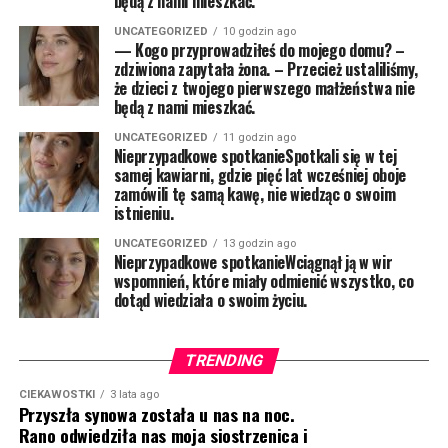
będą z nami mieszkać.
UNCATEGORIZED
10 godzin ago
— Kogo przyprowadziłeś do mojego domu? –
zdziwiona zapytała żona. – Przecież ustaliliśmy,
że dzieci z twojego pierwszego małżeństwa nie
będą z nami mieszkać.
UNCATEGORIZED
11 godzin ago
Nieprzypadkowe spotkanieSpotkali się w tej
samej kawiarni, gdzie pięć lat wcześniej oboje
zamówili tę samą kawę, nie wiedząc o swoim
istnieniu.
UNCATEGORIZED
13 godzin ago
Nieprzypadkowe spotkanieWciągnął ją w wir
wspomnień, które miały odmienić wszystko, co
dotąd wiedziała o swoim życiu.
TRENDING
CIEKAWOSTKI
3 lata ago
Przyszła synowa została u nas na noc.
Rano odwiedziła nas moja siostrzenica i