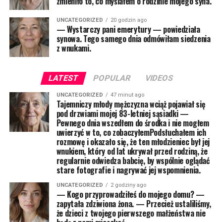
zmieniło to, co myślałem o rodzinie mojego syna.
UNCATEGORIZED
20 godzin ago
— Wystarczy pani emerytury — powiedziała
synowa. Tego samego dnia odmówiłam siedzenia
z wnukami.
LATEST
POPULAR
VIDEOS
UNCATEGORIZED
47 minut ago
Tajemniczy młody mężczyzna wciąż pojawiał się
pod drzwiami mojej 83-letniej sąsiadki —
Pewnego dnia wszedłem do środka i nie mogłem
uwierzyć w to, co zobaczyłemPodsłuchałem ich
rozmowę i okazało się, że ten młodzieniec był jej
wnukiem, który od lat ukrywał przed rodziną, że
regularnie odwiedza babcię, by wspólnie oglądać
stare fotografie i nagrywać jej wspomnienia.
UNCATEGORIZED
2 godziny ago
— Kogo przyprowadziłeś do mojego domu? —
zapytała zdziwiona żona. — Przecież ustaliliśmy,
że dzieci z twojego pierwszego małżeństwa nie