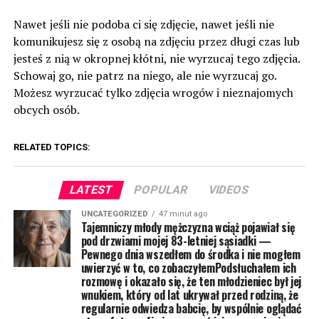
Nawet jeśli nie podoba ci się zdjęcie, nawet jeśli nie
komunikujesz się z osobą na zdjęciu przez długi czas lub
jesteś z nią w okropnej kłótni, nie wyrzucaj tego zdjęcia.
Schowaj go, nie patrz na niego, ale nie wyrzucaj go.
Możesz wyrzucać tylko zdjęcia wrogów i nieznajomych
obcych osób.
RELATED TOPICS:
LATEST
POPULAR
VIDEOS
UNCATEGORIZED
47 minut ago
Tajemniczy młody mężczyzna wciąż pojawiał się
pod drzwiami mojej 83-letniej sąsiadki —
Pewnego dnia wszedłem do środka i nie mogłem
uwierzyć w to, co zobaczyłemPodsłuchałem ich
rozmowę i okazało się, że ten młodzieniec był jej
wnukiem, który od lat ukrywał przed rodziną, że
regularnie odwiedza babcię, by wspólnie oglądać