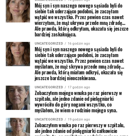
Mój syn i syn naszego nowego sąsiada byli do
siebie tak uderzająco podobni, że zaczęłam
wątpić we wszystko. Przez pewien czas nawet
wierzyłam, że mąż ukrywa przede mną zdradę…
Ale prawda, którą odkryłam, okazała się jeszcze
bardziej zaskakująca.
UNCATEGORIZED
16 godzin ago
Mój syn i syn naszego nowego sąsiada byli do
siebie tak uderzająco podobni, że zaczęłam
wątpić we wszystko. Przez pewien czas nawet
myślałam, że mąż skrywa przede mną zdradę…
Ale prawda, którą miałam odkryć, okazała się
jeszcze bardziej nieoczekiwana.
UNCATEGORIZED
17 godzin ago
Zobaczyłem mojego wnuka po raz pierwszy w
szpitalu, ale jedno zdanie od pielęgniarki
wywróciło do góry nogami wszystko, co
myślałem, że wiem o rodzinie mojego syna.
UNCATEGORIZED
19 godzin ago
Zobaczyłem wnuka po raz pierwszy w szpitalu,
ale jedno zdanie od pielęgniarki całkowicie