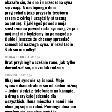
okazało się, że ona i narzeczona syna
się znają. A następnego dnia
przyjechała jego przyszła teściowa
razem z córką i urządziły straszną
awanturę. Z jakiegoś powodu moja
siostrzenica powiedziała synowej, że ja i
mój mąż nie będziemy im pomagać po
ślubie i jeszcze że chcemy sprzedać
samochód naszego syna. W rezultacie
ślub się nie odbył
CIEKAWOSTKI
4 lata ago
Brat przybiegł wcześnie rano, jak tylko
dowiedział się, co zrobili rodzice
RODZINA
5 lat ago
Obaj moi synowie są żonaci. Moje
synowe diametralnie się od siebie różnią
– jedna siedzi z telefonem na kanapie,
a druga szykuje jedzenie dla
wszystkich. Ilona mieszka z nami i nie
chce jej się nic robić. Pewnego dnia nie
mogłam się powstrzymać i ją