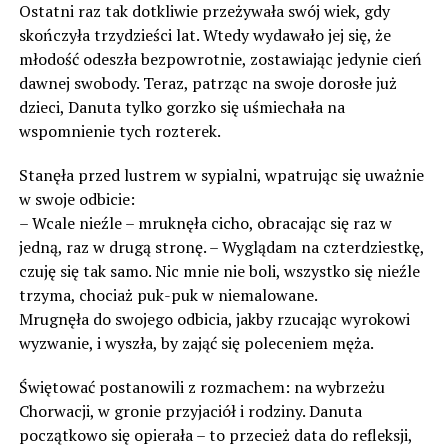
Ostatni raz tak dotkliwie przeżywała swój wiek, gdy
skończyła trzydzieści lat. Wtedy wydawało jej się, że
młodość odeszła bezpowrotnie, zostawiając jedynie cień
dawnej swobody. Teraz, patrząc na swoje dorosłe już
dzieci, Danuta tylko gorzko się uśmiechała na
wspomnienie tych rozterek.
Stanęła przed lustrem w sypialni, wpatrując się uważnie
w swoje odbicie:
– Wcale nieźle – mruknęła cicho, obracając się raz w
jedną, raz w drugą stronę. – Wyglądam na czterdziestkę,
czuję się tak samo. Nic mnie nie boli, wszystko się nieźle
trzyma, chociaż puk-puk w niemalowane.
Mrugnęła do swojego odbicia, jakby rzucając wyrokowi
wyzwanie, i wyszła, by zająć się poleceniem męża.
Świętować postanowili z rozmachem: na wybrzeżu
Chorwacji, w gronie przyjaciół i rodziny. Danuta
początkowo się opierała – to przecież data do refleksji,