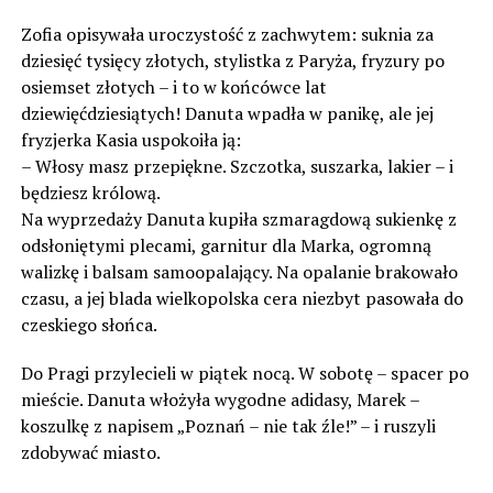
Zofia opisywała uroczystość z zachwytem: suknia za
dziesięć tysięcy złotych, stylistka z Paryża, fryzury po
osiemset złotych – i to w końcówce lat
dziewięćdziesiątych! Danuta wpadła w panikę, ale jej
fryzjerka Kasia uspokoiła ją:
– Włosy masz przepiękne. Szczotka, suszarka, lakier – i
będziesz królową.
Na wyprzedaży Danuta kupiła szmaragdową sukienkę z
odsłoniętymi plecami, garnitur dla Marka, ogromną
walizkę i balsam samoopalający. Na opalanie brakowało
czasu, a jej blada wielkopolska cera niezbyt pasowała do
czeskiego słońca.
Do Pragi przylecieli w piątek nocą. W sobotę – spacer po
mieście. Danuta włożyła wygodne adidasy, Marek –
koszulkę z napisem „Poznań – nie tak źle!” – i ruszyli
zdobywać miasto.