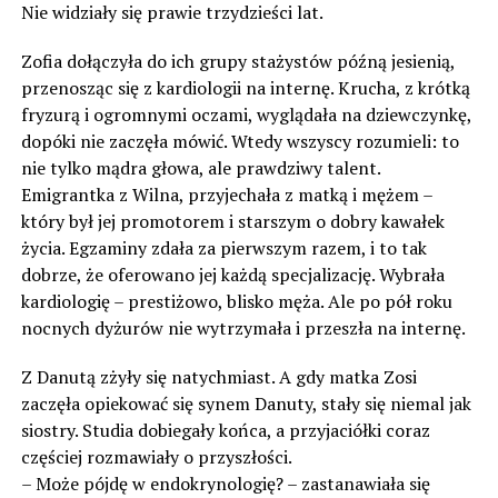
Nie widziały się prawie trzydzieści lat.
Zofia dołączyła do ich grupy stażystów późną jesienią,
przenosząc się z kardiologii na internę. Krucha, z krótką
fryzurą i ogromnymi oczami, wyglądała na dziewczynkę,
dopóki nie zaczęła mówić. Wtedy wszyscy rozumieli: to
nie tylko mądra głowa, ale prawdziwy talent.
Emigrantka z Wilna, przyjechała z matką i mężem –
który był jej promotorem i starszym o dobry kawałek
życia. Egzaminy zdała za pierwszym razem, i to tak
dobrze, że oferowano jej każdą specjalizację. Wybrała
kardiologię – prestiżowo, blisko męża. Ale po pół roku
nocnych dyżurów nie wytrzymała i przeszła na internę.
Z Danutą zżyły się natychmiast. A gdy matka Zosi
zaczęła opiekować się synem Danuty, stały się niemal jak
siostry. Studia dobiegały końca, a przyjaciółki coraz
częściej rozmawiały o przyszłości.
– Może pójdę w endokrynologię? – zastanawiała się