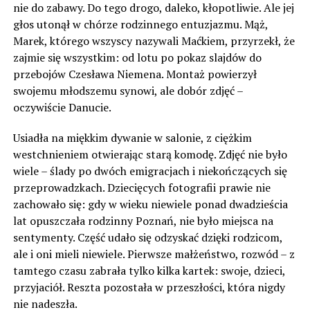
nie do zabawy. Do tego drogo, daleko, kłopotliwie. Ale jej
głos utonął w chórze rodzinnego entuzjazmu. Mąż,
Marek, którego wszyscy nazywali Maćkiem, przyrzekł, że
zajmie się wszystkim: od lotu po pokaz slajdów do
przebojów Czesława Niemena. Montaż powierzył
swojemu młodszemu synowi, ale dobór zdjęć –
oczywiście Danucie.
Usiadła na miękkim dywanie w salonie, z ciężkim
westchnieniem otwierając starą komodę. Zdjęć nie było
wiele – ślady po dwóch emigracjach i niekończących się
przeprowadzkach. Dziecięcych fotografii prawie nie
zachowało się: gdy w wieku niewiele ponad dwadzieścia
lat opuszczała rodzinny Poznań, nie było miejsca na
sentymenty. Część udało się odzyskać dzięki rodzicom,
ale i oni mieli niewiele. Pierwsze małżeństwo, rozwód – z
tamtego czasu zabrała tylko kilka kartek: swoje, dzieci,
przyjaciół. Reszta pozostała w przeszłości, która nigdy
nie nadeszła.