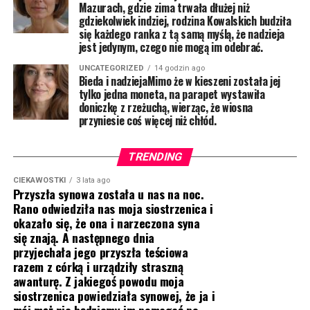
Mazurach, gdzie zima trwała dłużej niż
gdziekolwiek indziej, rodzina Kowalskich budziła
się każdego ranka z tą samą myślą, że nadzieja
jest jedynym, czego nie mogą im odebrać.
UNCATEGORIZED
14 godzin ago
Bieda i nadziejaMimo że w kieszeni została jej
tylko jedna moneta, na parapet wystawiła
doniczkę z rzeżuchą, wierząc, że wiosna
przyniesie coś więcej niż chłód.
TRENDING
CIEKAWOSTKI
3 lata ago
Przyszła synowa została u nas na noc.
Rano odwiedziła nas moja siostrzenica i
okazało się, że ona i narzeczona syna
się znają. A następnego dnia
przyjechała jego przyszła teściowa
razem z córką i urządziły straszną
awanturę. Z jakiegoś powodu moja
siostrzenica powiedziała synowej, że ja i