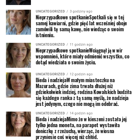
UNCATEGORIZED
3 godziny ago
Nieprzypadkowe spotkanieSpotkali się w tej
samej kawiarni, gdzie pięć lat wcześniej oboje
zamówili tę samą kawę, nie wiedząc o swoim
istnieniu.
UNCATEGORIZED
11 godzin ago
Nieprzypadkowe spotkanieWciągnął ją w wir
wspomnień, które miały odmienić wszystko, co
dotąd wiedziała o swoim życiu.
UNCATEGORIZED
12 godzin ago
Bieda i nadziejaW małym miasteczku na
Mazurach, gdzie zima trwała dłużej niż
gdziekolwiek indziej, rodzina Kowalskich budziła
się każdego ranka z tą samą myślą, że nadzieja
jest jedynym, czego nie mogą im odebrać.
UNCATEGORIZED
14 godzin ago
Bieda i nadziejaMimo że w kieszeni została jej
tylko jedna moneta, na parapet wystawiła
doniczkę z rzeżuchą, wierząc, że wiosna
przyniesie coś więcej niż chłód.