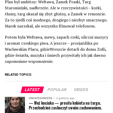
Plan był ambitny: Wełtawa, Zamek Praski, Targ
Staromiejski, nadbrzeże. Ale w rzeczywistości – korki,
tłumy, targ okazał się zbyt głośny, a Zamek w remoncie.
Za to zjedli coś modnego, drogiego i niezbyt smacznego.
Marek narzekał, ale wszystko filmował telefonem.
Potem była Wełtawa, mewy, zapach rzeki, uliczni muzycy
i aromat czeskiego piwa. A jeszcze – przejażdżka po
Wacławskim Placu, gdzieWreszcie dotarli do domu Zofii,
gdzie światła, muzyka i śmiech przywitały ich jak dawno
zapomniane wspomnienie.
RELATED TOPICS:
LATEST
POPULAR
VIDEOS
UNCATEGORIZED
2 godziny ago
— Weź kociaka — prosiła kobieta na targu.
Przechodzień zaskoczył swoim zachowaniem.