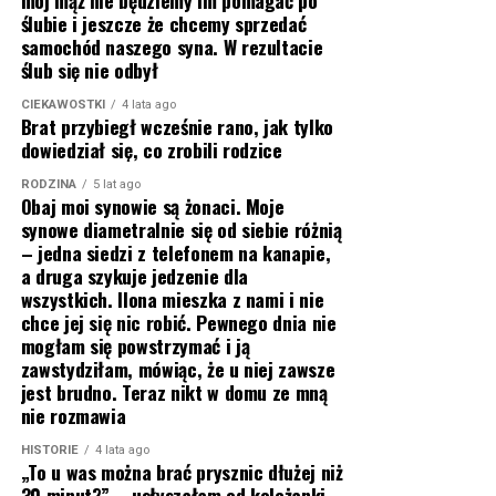
mój mąż nie będziemy im pomagać po
ślubie i jeszcze że chcemy sprzedać
samochód naszego syna. W rezultacie
ślub się nie odbył
CIEKAWOSTKI
4 lata ago
Brat przybiegł wcześnie rano, jak tylko
dowiedział się, co zrobili rodzice
RODZINA
5 lat ago
Obaj moi synowie są żonaci. Moje
synowe diametralnie się od siebie różnią
– jedna siedzi z telefonem na kanapie,
a druga szykuje jedzenie dla
wszystkich. Ilona mieszka z nami i nie
chce jej się nic robić. Pewnego dnia nie
mogłam się powstrzymać i ją
zawstydziłam, mówiąc, że u niej zawsze
jest brudno. Teraz nikt w domu ze mną
nie rozmawia
HISTORIE
4 lata ago
„To u was można brać prysznic dłużej niż
30 minut?” – usłyszałam od koleżanki,