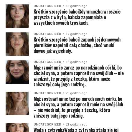
UNCATEGORIZED
15 godzin ago
Krótkie szczęście babciGdy wnuczka wreszcie
przyszła z wizytą, babcia zapomniała o
wszystkich swoich troskach.
UNCATEGORIZED
17 godzin ago
Krótkie szczęście babciI zapach jej domowych
pierników napełnił całą chatkę, choć wnuki
dawno już wyjechały.
UNCATEGORIZED
18 godzin ago
Mąż rzucił mnie zaraz po narodzinach córki, bo
chciał syna, a potem zaprosił na swój ślub – nie
wiedział, że przyjdę z teczką, która może
zniszczyć całą jego rodzinę.
UNCATEGORIZED
20 godzin ago
Mąż zostawił mnie tuż po narodzinach córki, bo
chciał syna, a potem zaprosił mnie na swój ślub
– nie wiedział, że przyjdę z teczką, która
zniszczy całą jego rodzinę.
UNCATEGORIZED
21 godzin ago
Woda z cytrynkąWoda z cytrynką stała się jej