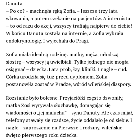
Danuta.
– Po co? – machnęła ręką Zofia. – Jeszcze trzy lata
wkuwania, a potem czekanie na pacjentów. A internista
– to od razu do akcji, wszyscy trafiają najpierw do ciebie!
W końcu Danuta została na internie, a Zofia wybrała
endokrynologię. I wyjechała do Pragi.
Zofia miała idealną rodzinę: matkę, męża, młodszą
siostrę – wszyscy ją uwielbiali. Tylko jednego nie mogła
osiągnąć – dziecka. Lata prób, łzy, kliniki. I nagle – cud.
Córka urodziła się tuż przed dyplomem. Zofia
postanowiła zostać w Pradze, wśród wileńskiej diaspory.
Rozstanie było bolesne. Przyjaciółki często dzwoniły,
matka Zosi wyrywała słuchawkę, domagając się
wiadomości o „jej maluchu” – synu Danuty. Ale czas mijał,
telefony stawały się rzadsze, życie oddalało je od siebie. I
nagle – zaproszenie na Pierwsze Urodziny, wileńskie
święto pierwszego roku dziecka.