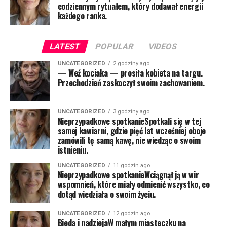
codziennym rytuałem, który dodawał energii
każdego ranka.
LATEST
POPULAR
VIDEOS
UNCATEGORIZED
2 godziny ago
— Weź kociaka — prosiła kobieta na targu.
Przechodzień zaskoczył swoim zachowaniem.
UNCATEGORIZED
3 godziny ago
Nieprzypadkowe spotkanieSpotkali się w tej
samej kawiarni, gdzie pięć lat wcześniej oboje
zamówili tę samą kawę, nie wiedząc o swoim
istnieniu.
UNCATEGORIZED
11 godzin ago
Nieprzypadkowe spotkanieWciągnął ją w wir
wspomnień, które miały odmienić wszystko, co
dotąd wiedziała o swoim życiu.
UNCATEGORIZED
12 godzin ago
Bieda i nadziejaW małym miasteczku na