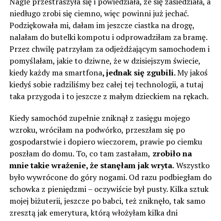
Nagle przestraszyła się i powiedziała, że się zasiedziała, a
niedługo zrobi się ciemno, więc powinni już jechać.
Podziękowała mi, dałam im jeszcze ciastka na drogę,
nalałam do butelki kompotu i odprowadziłam za bramę.
Przez chwilę patrzyłam za odjeżdżającym samochodem i
pomyślałam, jakie to dziwne, że w dzisiejszym świecie,
kiedy każdy ma smartfona
, jednak się zgubili.
My jakoś
kiedyś sobie radziliśmy bez całej tej technologii, a tutaj
taka przygoda i to jeszcze z małym dzieckiem na rękach.
Kiedy samochód zupełnie zniknął z zasięgu mojego
wzroku, wróciłam na podwórko, przeszłam się po
gospodarstwie i dopiero wieczorem, prawie po ciemku
poszłam do domu. To, co tam zastałam,
zrobiło na
mnie takie wrażenie, że stanęłam jak wryta.
Wszystko
było wywrócone do góry nogami. Od razu podbiegłam do
schowka z pieniędzmi – oczywiście był pusty. Kilka sztuk
mojej biżuterii, jeszcze po babci, też zniknęło, tak samo
zresztą jak emerytura, którą włożyłam kilka dni