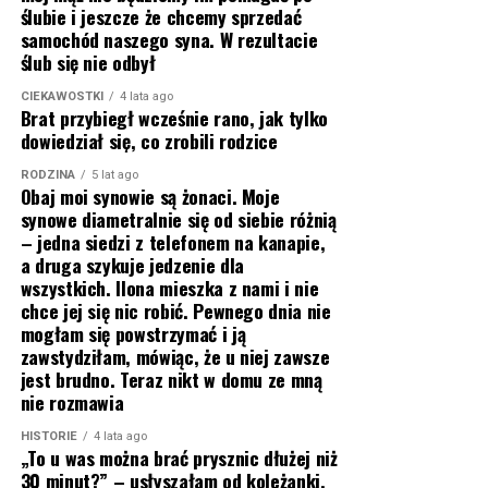
ślubie i jeszcze że chcemy sprzedać
samochód naszego syna. W rezultacie
ślub się nie odbył
CIEKAWOSTKI
4 lata ago
Brat przybiegł wcześnie rano, jak tylko
dowiedział się, co zrobili rodzice
RODZINA
5 lat ago
Obaj moi synowie są żonaci. Moje
synowe diametralnie się od siebie różnią
– jedna siedzi z telefonem na kanapie,
a druga szykuje jedzenie dla
wszystkich. Ilona mieszka z nami i nie
chce jej się nic robić. Pewnego dnia nie
mogłam się powstrzymać i ją
zawstydziłam, mówiąc, że u niej zawsze
jest brudno. Teraz nikt w domu ze mną
nie rozmawia
HISTORIE
4 lata ago
„To u was można brać prysznic dłużej niż
30 minut?” – usłyszałam od koleżanki,