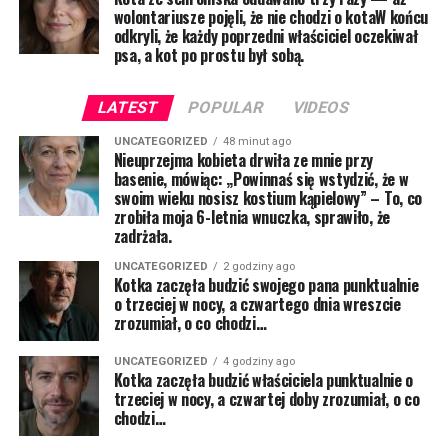
wolontariusze pojęli, że nie chodzi o kotaW końcu
odkryli, że każdy poprzedni właściciel oczekiwał
psa, a kot po prostu był sobą.
LATEST
POPULAR
VIDEOS
UNCATEGORIZED
48 minut ago
Nieuprzejma kobieta drwiła ze mnie przy
basenie, mówiąc: „Powinnaś się wstydzić, że w
swoim wieku nosisz kostium kąpielowy” – To, co
zrobiła moja 6-letnia wnuczka, sprawiło, że
zadrżała.
UNCATEGORIZED
2 godziny ago
Kotka zaczęła budzić swojego pana punktualnie
o trzeciej w nocy, a czwartego dnia wreszcie
zrozumiał, o co chodzi…
UNCATEGORIZED
4 godziny ago
Kotka zaczęła budzić właściciela punktualnie o
trzeciej w nocy, a czwartej doby zrozumiał, o co
chodzi…