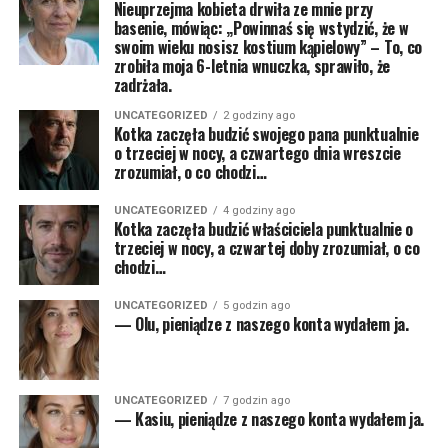
Nieuprzejma kobieta drwiła ze mnie przy
basenie, mówiąc: „Powinnaś się wstydzić, że w
swoim wieku nosisz kostium kąpielowy” – To, co
zrobiła moja 6-letnia wnuczka, sprawiło, że
zadrżała.
UNCATEGORIZED
2 godziny ago
Kotka zaczęła budzić swojego pana punktualnie
o trzeciej w nocy, a czwartego dnia wreszcie
zrozumiał, o co chodzi…
UNCATEGORIZED
4 godziny ago
Kotka zaczęła budzić właściciela punktualnie o
trzeciej w nocy, a czwartej doby zrozumiał, o co
chodzi…
UNCATEGORIZED
5 godzin ago
— Olu, pieniądze z naszego konta wydałem ja.
UNCATEGORIZED
7 godzin ago
— Kasiu, pieniądze z naszego konta wydałem ja.