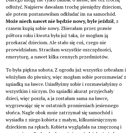
odłożyć. Najpierw dawałam trochę pieniędzy dzieciom,
ale potem postanowiłam odkładać im na samochód.
Może niech nawet nie będzie nowy, byle jeździł
, z
czasem kupią sobie nowy. Zbierałam przez prawie
półtora roku i kwota była już taka, że ​​mogłam ją
przekazać dzieciom. Ale stało się coś, czego nie
przewidziałam. Straciłam wszystkie oszczędności,
emeryturę, a nawet kilka cennych przedmiotów.
To była piękna sobota. Z ogrodu już wszystko zebrałam i
włożyłam do piwnicy, więc mogłam sobie porozmawiać z
sąsiadką na ławce. Usiadłyśmy sobie i rozmawiałyśmy o
wszystkim i niczym. Do sąsiadki akurat przyjechały
dzieci, więc poszła, a ja zostałam sama na ławce,
wygrzewając się w ostatnich promieniach jesiennego
słońca. Nagle obok mnie zatrzymał się samochód i
wysiadła z niego kobieta z małym, kilkumiesięcznym
dzieckiem na rękach. Kobieta wyglądała na zmęczoną i