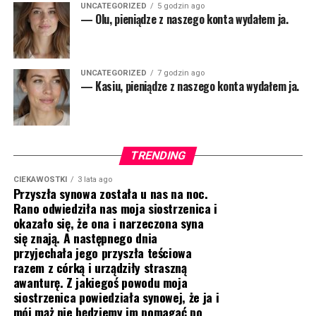
UNCATEGORIZED
5 godzin ago
— Olu, pieniądze z naszego konta wydałem ja.
UNCATEGORIZED
7 godzin ago
— Kasiu, pieniądze z naszego konta wydałem ja.
TRENDING
CIEKAWOSTKI
3 lata ago
Przyszła synowa została u nas na noc.
Rano odwiedziła nas moja siostrzenica i
okazało się, że ona i narzeczona syna
się znają. A następnego dnia
przyjechała jego przyszła teściowa
razem z córką i urządziły straszną
awanturę. Z jakiegoś powodu moja
siostrzenica powiedziała synowej, że ja i
mój mąż nie będziemy im pomagać po