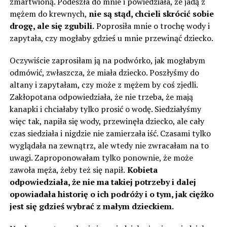
zmartwioną. Podeszła do mnie i powiedziała, że ​​jadą z
mężem do krewnych,
nie są stąd, chcieli skrócić sobie
drogę, ale się zgubili.
Poprosiła mnie o trochę wody i
zapytała, czy mogłaby gdzieś u mnie przewinąć dziecko.
Oczywiście zaprosiłam ją na podwórko, jak mogłabym
odmówić, zwłaszcza, że miała dziecko. Poszłyśmy do
altany i zapytałam, czy może z mężem by coś zjedli.
Zakłopotana odpowiedziała, że nie trzeba, że mają
kanapki i chciałaby tylko prosić o wodę. Siedziałyśmy
więc tak, napiła się wody, przewinęła dziecko, ale cały
czas siedziała i nigdzie nie zamierzała iść. Czasami tylko
wyglądała na zewnątrz, ale wtedy nie zwracałam na to
uwagi. Zaproponowałam tylko ponownie, że może
zawoła męża, żeby też się napił.
Kobieta
odpowiedziała, że ​​nie ma takiej potrzeby i dalej
opowiadała historię o ich podróży i o tym, jak ciężko
jest się gdzieś wybrać z małym dzieckiem.