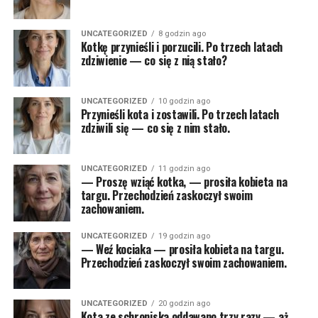
UNCATEGORIZED
8 godzin ago
Kotkę przynieśli i porzucili. Po trzech latach
zdziwienie — co się z nią stało?
UNCATEGORIZED
10 godzin ago
Przynieśli kota i zostawili. Po trzech latach
zdziwili się — co się z nim stało.
UNCATEGORIZED
11 godzin ago
— Proszę wziąć kotka, — prosiła kobieta na
targu. Przechodzień zaskoczył swoim
zachowaniem.
UNCATEGORIZED
19 godzin ago
— Weź kociaka — prosiła kobieta na targu.
Przechodzień zaskoczył swoim zachowaniem.
UNCATEGORIZED
20 godzin ago
Kota ze schroniska oddawano trzy razy — aż