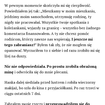
W pewnym momencie skończyła mi się cierpliwość.
Powiedziałem jej tak: „Mieszkamy w moim mieszkaniu,
jeździmy moim samochodem, utrzymuję rodzinę, ty
nigdy nie pracowałaś. Wszystkie twoje spotkania z
koleżankami, wyjazdy za granicę – wszystko bez żadnego
komentarza finansowałem. A ty nie chcesz pomóc
rodzicom, którzy zawsze nas wspierają.
I jeszcze mi
tego zabraniasz!
” Byłem tak zły, że nie mogłem się
opanować. Wyrzuciłem to z siebie i od razu zrobiło mi się
lżej na duszy.
Nic nie odpowiedziała. Po prostu zrobiła obrażoną
minę
i odwróciła się do mnie plecami.
Hanka dalej siedziała przed lustrem i robiła wieczorny
makijaż, bo szła do kina z przyjaciółkami. Po raz trzeci w
ciągu ostatnich 7 dni.
Zabrałem swoje rzeczy i
przeprowadziłem się do