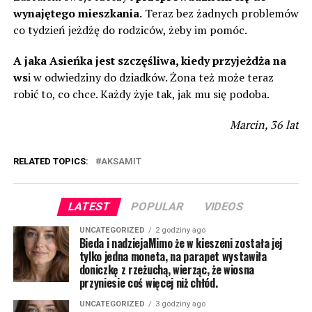
wynajętego mieszkania.
Teraz bez żadnych problemów
co tydzień jeżdżę do rodziców, żeby im pomóc.
A jaka Asieńka jest szczęśliwa, kiedy przyjeżdża na
ws
i w odwiedziny do dziadków. Żona też może teraz
robić to, co chce. Każdy żyje tak, jak mu się podoba.
Marcin, 36 lat
RELATED TOPICS:
AKSAMIT
LATEST
POPULAR
VIDEOS
UNCATEGORIZED
2 godziny ago
Bieda i nadziejaMimo że w kieszeni została jej
tylko jedna moneta, na parapet wystawiła
doniczkę z rzeżuchą, wierząc, że wiosna
przyniesie coś więcej niż chłód.
UNCATEGORIZED
3 godziny ago