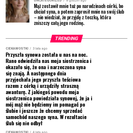
UNCATEGORIZED
8 godzin ago
Mąż zostawił mnie tuż po narodzinach córki, bo
chciał syna, a potem zaprosił mnie na swój ślub
– nie wiedział, że przyjdę z teczką, która
zniszczy całą jego rodzinę.
TRENDING
CIEKAWOSTKI
3 lata ago
Przyszła synowa została u nas na noc.
Rano odwiedziła nas moja siostrzenica i
okazało się, że ona i narzeczona syna
się znają. A następnego dnia
przyjechała jego przyszła teściowa
razem z córką i urządziły straszną
awanturę. Z jakiegoś powodu moja
siostrzenica powiedziała synowej, że ja i
mój mąż nie będziemy im pomagać po
ślubie i jeszcze że chcemy sprzedać
samochód naszego syna. W rezultacie
ślub się nie odbył
CIEKAWOSTKI
4 lata ago