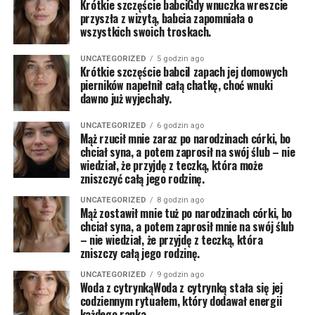
Krótkie szczęście babciGdy wnuczka wreszcie
przyszła z wizytą, babcia zapomniała o
wszystkich swoich troskach.
UNCATEGORIZED
5 godzin ago
Krótkie szczęście babciI zapach jej domowych
pierników napełnił całą chatkę, choć wnuki
dawno już wyjechały.
UNCATEGORIZED
6 godzin ago
Mąż rzucił mnie zaraz po narodzinach córki, bo
chciał syna, a potem zaprosił na swój ślub – nie
wiedział, że przyjdę z teczką, która może
zniszczyć całą jego rodzinę.
UNCATEGORIZED
8 godzin ago
Mąż zostawił mnie tuż po narodzinach córki, bo
chciał syna, a potem zaprosił mnie na swój ślub
– nie wiedział, że przyjdę z teczką, która
zniszczy całą jego rodzinę.
UNCATEGORIZED
9 godzin ago
Woda z cytrynkąWoda z cytrynką stała się jej
codziennym rytuałem, który dodawał energii
każdego ranka.