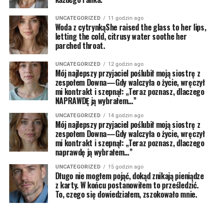
UNCATEGORIZED
11 godzin ago
Woda z cytrynkąShe raised the glass to her lips,
letting the cold, citrusy water soothe her
parched throat.
UNCATEGORIZED
12 godzin ago
Mój najlepszy przyjaciel poślubił moją siostrę z
zespołem Downa—Gdy walczyła o życie, wręczył
mi kontrakt i szepnął: „Teraz poznasz, dlaczego
NAPRAWDĘ ją wybrałem…”
UNCATEGORIZED
14 godzin ago
Mój najlepszy przyjaciel poślubił moją siostrę z
zespołem Downa—Gdy walczyła o życie, wręczył
mi kontrakt i szepnął: „Teraz poznasz, dlaczego
naprawdę ją wybrałem…”
UNCATEGORIZED
15 godzin ago
Długo nie mogłem pojąć, dokąd znikają pieniądze
z karty. W końcu postanowiłem to prześledzić.
To, czego się dowiedziałem, zszokowało mnie.