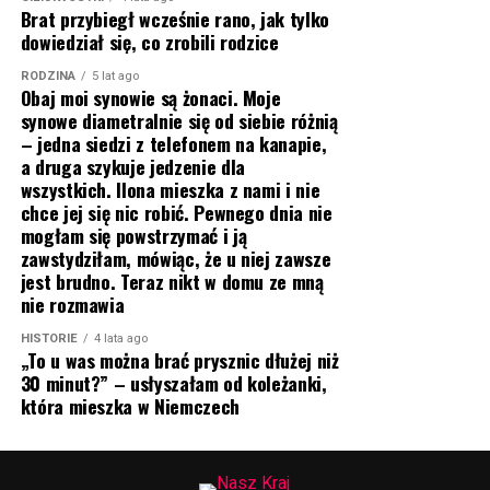
Brat przybiegł wcześnie rano, jak tylko
dowiedział się, co zrobili rodzice
RODZINA
5 lat ago
Obaj moi synowie są żonaci. Moje
synowe diametralnie się od siebie różnią
– jedna siedzi z telefonem na kanapie,
a druga szykuje jedzenie dla
wszystkich. Ilona mieszka z nami i nie
chce jej się nic robić. Pewnego dnia nie
mogłam się powstrzymać i ją
zawstydziłam, mówiąc, że u niej zawsze
jest brudno. Teraz nikt w domu ze mną
nie rozmawia
HISTORIE
4 lata ago
„To u was można brać prysznic dłużej niż
30 minut?” – usłyszałam od koleżanki,
która mieszka w Niemczech