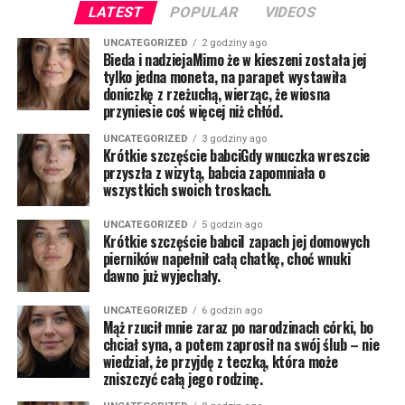
LATEST
POPULAR
VIDEOS
UNCATEGORIZED
2 godziny ago
Bieda i nadziejaMimo że w kieszeni została jej
tylko jedna moneta, na parapet wystawiła
doniczkę z rzeżuchą, wierząc, że wiosna
przyniesie coś więcej niż chłód.
UNCATEGORIZED
3 godziny ago
Krótkie szczęście babciGdy wnuczka wreszcie
przyszła z wizytą, babcia zapomniała o
wszystkich swoich troskach.
UNCATEGORIZED
5 godzin ago
Krótkie szczęście babciI zapach jej domowych
pierników napełnił całą chatkę, choć wnuki
dawno już wyjechały.
UNCATEGORIZED
6 godzin ago
Mąż rzucił mnie zaraz po narodzinach córki, bo
chciał syna, a potem zaprosił na swój ślub – nie
wiedział, że przyjdę z teczką, która może
zniszczyć całą jego rodzinę.