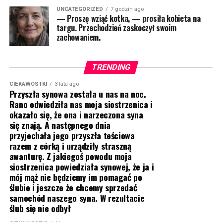
UNCATEGORIZED
7 godzin ago
— Proszę wziąć kotka, — prosiła kobieta na
targu. Przechodzień zaskoczył swoim
zachowaniem.
TRENDING
CIEKAWOSTKI
3 lata ago
Przyszła synowa została u nas na noc.
Rano odwiedziła nas moja siostrzenica i
okazało się, że ona i narzeczona syna
się znają. A następnego dnia
przyjechała jego przyszła teściowa
razem z córką i urządziły straszną
awanturę. Z jakiegoś powodu moja
siostrzenica powiedziała synowej, że ja i
mój mąż nie będziemy im pomagać po
ślubie i jeszcze że chcemy sprzedać
samochód naszego syna. W rezultacie
ślub się nie odbył