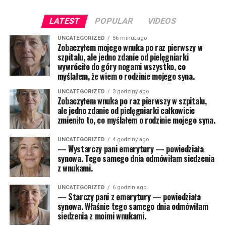
LATEST
POPULAR
VIDEOS
UNCATEGORIZED
56 minut ago
Zobaczyłem mojego wnuka po raz pierwszy w
szpitalu, ale jedno zdanie od pielęgniarki
wywróciło do góry nogami wszystko, co
myślałem, że wiem o rodzinie mojego syna.
UNCATEGORIZED
3 godziny ago
Zobaczyłem wnuka po raz pierwszy w szpitalu,
ale jedno zdanie od pielęgniarki całkowicie
zmieniło to, co myślałem o rodzinie mojego syna.
UNCATEGORIZED
4 godziny ago
— Wystarczy pani emerytury — powiedziała
synowa. Tego samego dnia odmówiłam siedzenia
z wnukami.
UNCATEGORIZED
6 godzin ago
— Starczy pani z emerytury — powiedziała
synowa. Właśnie tego samego dnia odmówiłam
siedzenia z moimi wnukami.