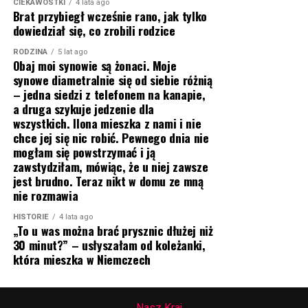
CIEKAWOSTKI
4 lata ago
Brat przybiegł wcześnie rano, jak tylko
dowiedział się, co zrobili rodzice
RODZINA
5 lat ago
Obaj moi synowie są żonaci. Moje
synowe diametralnie się od siebie różnią
– jedna siedzi z telefonem na kanapie,
a druga szykuje jedzenie dla
wszystkich. Ilona mieszka z nami i nie
chce jej się nic robić. Pewnego dnia nie
mogłam się powstrzymać i ją
zawstydziłam, mówiąc, że u niej zawsze
jest brudno. Teraz nikt w domu ze mną
nie rozmawia
HISTORIE
4 lata ago
„To u was można brać prysznic dłużej niż
30 minut?” – usłyszałam od koleżanki,
która mieszka w Niemczech