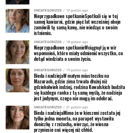
UNCATEGORIZED
10 godzin ago
Nieprzypadkowe spotkanieSpotkali się w tej
samej kawiarni, gdzie pięć lat wcześniej oboje
zamówili tę samą kawę, nie wiedząc o swoim
istnieniu.
UNCATEGORIZED
18 godzin ago
Nieprzypadkowe spotkanieWciągnął ją w wir
wspomnień, które miały odmienić wszystko, co
dotąd wiedziała o swoim życiu.
UNCATEGORIZED
19 godzin ago
Bieda i nadziejaW małym miasteczku na
Mazurach, gdzie zima trwała dłużej niż
gdziekolwiek indziej, rodzina Kowalskich budziła
się każdego ranka z tą samą myślą, że nadzieja
jest jedynym, czego nie mogą im odebrać.
UNCATEGORIZED
21 godzin ago
Bieda i nadziejaMimo że w kieszeni została jej
tylko jedna moneta, na parapet wystawiła
doniczkę z rzeżuchą, wierząc, że wiosna
przyniesie coś więcej niż chłód.