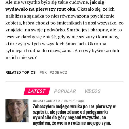
Ale nie wszystko było się takie cudowne,
jak się
wydawało na pierwszy rzut oka
. Okazało się, że ich
najbliższa sąsiadka to niezrównoważona psychicznie
kobieta, która chodzi po śmietnikach i znosi wszystko, co
znajdzie, na swoje podwórko. Smród jest okropny, ale to
jeszcze dałoby się znieść, gdyby nie szczury i karaluchy,
które żyją w tych wszystkich śmieciach. Okropna
sytuacja i trudna do rozwiązania. A co wy byście zrobili
na ich miejscu?
RELATED TOPICS:
NK
ZOBACZ
LATEST
POPULAR
VIDEOS
UNCATEGORIZED
56 minut ago
Zobaczyłem mojego wnuka po raz pierwszy w
szpitalu, ale jedno zdanie od pielęgniarki
wywróciło do góry nogami wszystko, co
myślałem, że wiem o rodzinie mojego syna.