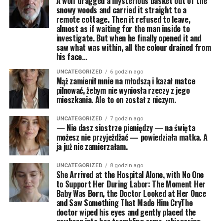
A wolf dragged a mysterious basket out of the
snowy woods and carried it straight to a
remote cottage. Then it refused to leave,
almost as if waiting for the man inside to
investigate. But when he finally opened it and
saw what was within, all the colour drained from
his face…
UNCATEGORIZED
6 godzin ago
Mąż zamienił mnie na młodszą i kazał matce
pilnować, żebym nie wyniosła rzeczy z jego
mieszkania. Ale to on został z niczym.
UNCATEGORIZED
7 godzin ago
— Nie dasz siostrze pieniędzy — na święta
możesz nie przyjeżdżać — powiedziała matka. A
ja już nie zamierzałam.
UNCATEGORIZED
8 godzin ago
She Arrived at the Hospital Alone, with No One
to Support Her During Labor: The Moment Her
Baby Was Born, the Doctor Looked at Her Once
and Saw Something That Made Him CryThe
doctor wiped his eyes and gently placed the