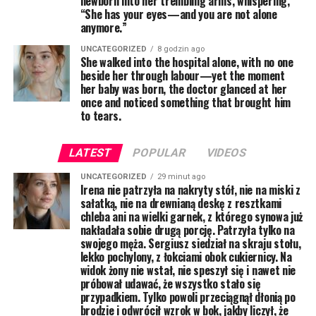
newborn into her trembling arms, whispering,
“She has your eyes—and you are not alone
anymore.”
UNCATEGORIZED
8 godzin ago
She walked into the hospital alone, with no one
beside her through labour—yet the moment
her baby was born, the doctor glanced at her
once and noticed something that brought him
to tears.
LATEST
POPULAR
VIDEOS
UNCATEGORIZED
29 minut ago
Irena nie patrzyła na nakryty stół, nie na miski z
sałatką, nie na drewnianą deskę z resztkami
chleba ani na wielki garnek, z którego synowa już
nakładała sobie drugą porcję. Patrzyła tylko na
swojego męża. Sergiusz siedział na skraju stołu,
lekko pochylony, z łokciami obok cukiernicy. Na
widok żony nie wstał, nie speszył się i nawet nie
próbował udawać, że wszystko stało się
przypadkiem. Tylko powoli przeciągnął dłonią po
brodzie i odwrócił wzrok w bok, jakby liczył, że