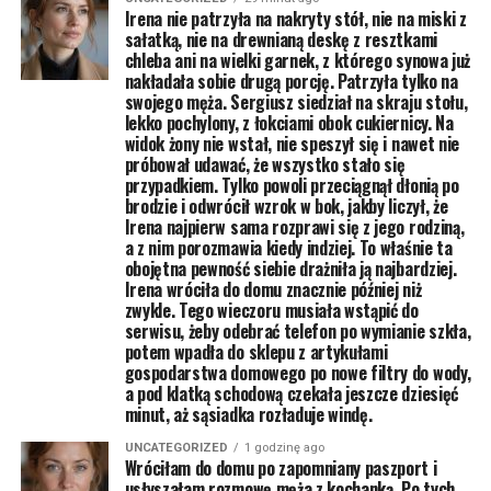
Irena nie patrzyła na nakryty stół, nie na miski z
sałatką, nie na drewnianą deskę z resztkami
chleba ani na wielki garnek, z którego synowa już
nakładała sobie drugą porcję. Patrzyła tylko na
swojego męża. Sergiusz siedział na skraju stołu,
lekko pochylony, z łokciami obok cukiernicy. Na
widok żony nie wstał, nie speszył się i nawet nie
próbował udawać, że wszystko stało się
przypadkiem. Tylko powoli przeciągnął dłonią po
brodzie i odwrócił wzrok w bok, jakby liczył, że
Irena najpierw sama rozprawi się z jego rodziną,
a z nim porozmawia kiedy indziej. To właśnie ta
obojętna pewność siebie drażniła ją najbardziej.
Irena wróciła do domu znacznie później niż
zwykle. Tego wieczoru musiała wstąpić do
serwisu, żeby odebrać telefon po wymianie szkła,
potem wpadła do sklepu z artykułami
gospodarstwa domowego po nowe filtry do wody,
a pod klatką schodową czekała jeszcze dziesięć
minut, aż sąsiadka rozładuje windę.
UNCATEGORIZED
1 godzinę ago
Wróciłam do domu po zapomniany paszport i
usłyszałam rozmowę męża z kochanką. Po tych