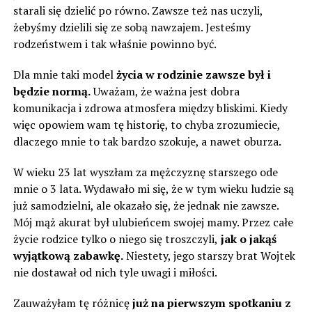
starali się dzielić po równo. Zawsze też nas uczyli,
żebyśmy dzielili się ze sobą nawzajem. Jesteśmy
rodzeństwem i tak właśnie powinno być.
Dla mnie taki model
życia w rodzinie zawsze był i
będzie normą.
Uważam, że ważna jest dobra
komunikacja i zdrowa atmosfera między bliskimi. Kiedy
więc opowiem wam tę historię, to chyba zrozumiecie,
dlaczego mnie to tak bardzo szokuje, a nawet oburza.
W wieku 23 lat wyszłam za mężczyznę starszego ode
mnie o 3 lata. Wydawało mi się, że w tym wieku ludzie są
już samodzielni, ale okazało się, że jednak nie zawsze.
Mój mąż akurat był ulubieńcem swojej mamy. Przez całe
życie rodzice tylko o niego się troszczyli,
jak o jakąś
wyjątkową zabawkę.
Niestety, jego starszy brat Wojtek
nie dostawał od nich tyle uwagi i miłości.
Zauważyłam tę różnicę
już na pierwszym spotkaniu z