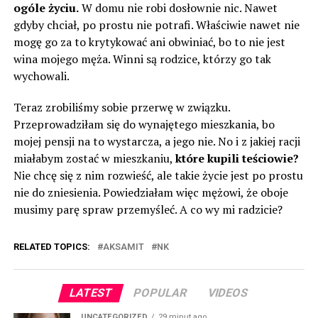
ogóle życiu.
W domu nie robi dosłownie nic. Nawet
gdyby chciał, po prostu nie potrafi. Właściwie nawet nie
mogę go za to krytykować ani obwiniać, bo to nie jest
wina mojego męża. Winni są rodzice, którzy go tak
wychowali.
Teraz zrobiliśmy sobie przerwę w związku.
Przeprowadziłam się do wynajętego mieszkania, bo
mojej pensji na to wystarcza, a jego nie. No i z jakiej racji
miałabym zostać w mieszkaniu,
które kupili teściowie?
Nie chcę się z nim rozwieść, ale takie życie jest po prostu
nie do zniesienia. Powiedziałam więc mężowi, że oboje
musimy parę spraw przemyśleć. A co wy mi radzicie?
RELATED TOPICS:
AKSAMIT
NK
LATEST
POPULAR
VIDEOS
UNCATEGORIZED
29 minut ago