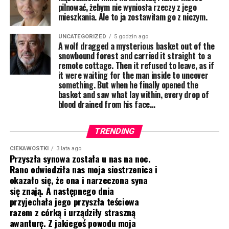
pilnować, żebym nie wyniosła rzeczy z jego
mieszkania. Ale to ja zostawiłam go z niczym.
UNCATEGORIZED
5 godzin ago
A wolf dragged a mysterious basket out of the
snowbound forest and carried it straight to a
remote cottage. Then it refused to leave, as if
it were waiting for the man inside to uncover
something. But when he finally opened the
basket and saw what lay within, every drop of
blood drained from his face…
TRENDING
CIEKAWOSTKI
3 lata ago
Przyszła synowa została u nas na noc.
Rano odwiedziła nas moja siostrzenica i
okazało się, że ona i narzeczona syna
się znają. A następnego dnia
przyjechała jego przyszła teściowa
razem z córką i urządziły straszną
awanturę. Z jakiegoś powodu moja