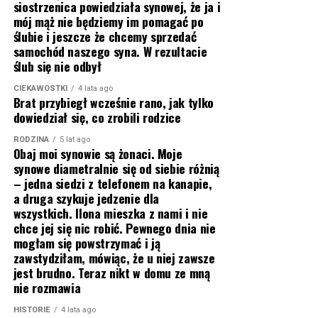
siostrzenica powiedziała synowej, że ja i
mój mąż nie będziemy im pomagać po
ślubie i jeszcze że chcemy sprzedać
samochód naszego syna. W rezultacie
ślub się nie odbył
CIEKAWOSTKI
4 lata ago
Brat przybiegł wcześnie rano, jak tylko
dowiedział się, co zrobili rodzice
RODZINA
5 lat ago
Obaj moi synowie są żonaci. Moje
synowe diametralnie się od siebie różnią
– jedna siedzi z telefonem na kanapie,
a druga szykuje jedzenie dla
wszystkich. Ilona mieszka z nami i nie
chce jej się nic robić. Pewnego dnia nie
mogłam się powstrzymać i ją
zawstydziłam, mówiąc, że u niej zawsze
jest brudno. Teraz nikt w domu ze mną
nie rozmawia
HISTORIE
4 lata ago