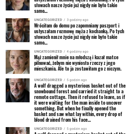
słowach nasze życie już nigdy nie było takie
samo…
UNCATEGORIZED
3 godziny ago
Wróciłam do domu po zapomniany paszport i
usłyszałam rozmowę męża z kochanką. Po tych
słowach nasze życie już nigdy nie było takie
samo…
UNCATEGORIZED
4 godziny ago
Mąż zamienił mnie na młodszą i kazał matce
pilnować, żebym nie wyniosła rzeczy z jego
mieszkania. Ale to ja zostawiłam go z niczym.
UNCATEGORIZED
5 godzin ago
A wolf dragged a mysterious basket out of the
snowbound forest and carried it straight to a
remote cottage. Then it refused to leave, as if
it were waiting for the man inside to uncover
something. But when he finally opened the
basket and saw what lay within, every drop of
blood drained from his face…
UNCATEGORIZED
5 godzin ago