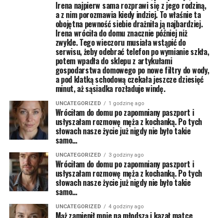
Irena najpierw sama rozprawi się z jego rodziną,
a z nim porozmawia kiedy indziej. To właśnie ta
obojętna pewność siebie drażniła ją najbardziej.
Irena wróciła do domu znacznie później niż
zwykle. Tego wieczoru musiała wstąpić do
serwisu, żeby odebrać telefon po wymianie szkła,
potem wpadła do sklepu z artykułami
gospodarstwa domowego po nowe filtry do wody,
a pod klatką schodową czekała jeszcze dziesięć
minut, aż sąsiadka rozładuje windę.
UNCATEGORIZED
1 godzinę ago
Wróciłam do domu po zapomniany paszport i
usłyszałam rozmowę męża z kochanką. Po tych
słowach nasze życie już nigdy nie było takie
samo…
UNCATEGORIZED
3 godziny ago
Wróciłam do domu po zapomniany paszport i
usłyszałam rozmowę męża z kochanką. Po tych
słowach nasze życie już nigdy nie było takie
samo…
UNCATEGORIZED
4 godziny ago
Mąż zamienił mnie na młodszą i kazał matce