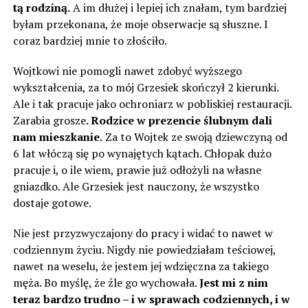
tą rodziną.
A im dłużej i lepiej ich znałam, tym bardziej
byłam przekonana, że moje obserwacje są słuszne. I
coraz bardziej mnie to złościło.
Wojtkowi nie pomogli nawet zdobyć wyższego
wykształcenia, za to mój Grzesiek skończył 2 kierunki.
Ale i tak pracuje jako ochroniarz w pobliskiej restauracji.
Zarabia grosze
. Rodzice w prezencie ślubnym dali
nam mieszkanie.
Za to Wojtek ze swoją dziewczyną od
6 lat włóczą się po wynajętych kątach. Chłopak dużo
pracuje i, o ile wiem, prawie już odłożyli na własne
gniazdko. Ale Grzesiek jest nauczony, że wszystko
dostaje gotowe.
Nie jest przyzwyczajony do pracy i widać to nawet w
codziennym życiu. Nigdy nie powiedziałam teściowej,
nawet na weselu, że jestem jej wdzięczna za takiego
męża. Bo myślę, że źle go wychowała.
Jest mi z nim
teraz bardzo trudno – i w sprawach codziennych, i w