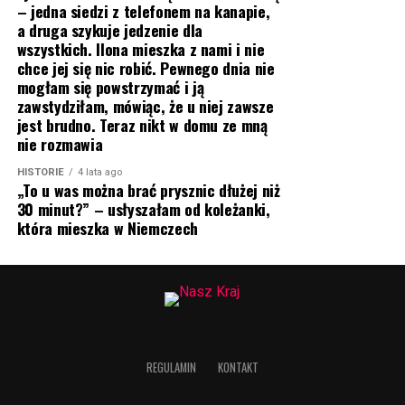
– jedna siedzi z telefonem na kanapie,
a druga szykuje jedzenie dla
wszystkich. Ilona mieszka z nami i nie
chce jej się nic robić. Pewnego dnia nie
mogłam się powstrzymać i ją
zawstydziłam, mówiąc, że u niej zawsze
jest brudno. Teraz nikt w domu ze mną
nie rozmawia
HISTORIE
4 lata ago
„To u was można brać prysznic dłużej niż
30 minut?” – usłyszałam od koleżanki,
która mieszka w Niemczech
REGULAMIN
KONTAKT