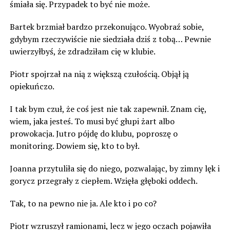
śmiała się. Przypadek to być nie może.
Bartek brzmiał bardzo przekonująco. Wyobraź sobie,
gdybym rzeczywiście nie siedziała dziś z tobą… Pewnie
uwierzyłbyś, że zdradziłam cię w klubie.
Piotr spojrzał na nią z większą czułością. Objął ją
opiekuńczo.
I tak bym czuł, że coś jest nie tak zapewnił. Znam cię,
wiem, jaka jesteś. To musi być głupi żart albo
prowokacja. Jutro pójdę do klubu, poproszę o
monitoring. Dowiem się, kto to był.
Joanna przytuliła się do niego, pozwalając, by zimny lęk i
gorycz przegrały z ciepłem. Wzięła głęboki oddech.
Tak, to na pewno nie ja. Ale kto i po co?
Piotr wzruszył ramionami, lecz w jego oczach pojawiła