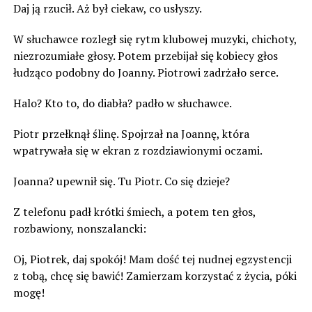
Daj ją rzucił. Aż był ciekaw, co usłyszy.
W słuchawce rozległ się rytm klubowej muzyki, chichoty,
niezrozumiałe głosy. Potem przebijał się kobiecy głos
łudząco podobny do Joanny. Piotrowi zadrżało serce.
Halo? Kto to, do diabła? padło w słuchawce.
Piotr przełknął ślinę. Spojrzał na Joannę, która
wpatrywała się w ekran z rozdziawionymi oczami.
Joanna? upewnił się. Tu Piotr. Co się dzieje?
Z telefonu padł krótki śmiech, a potem ten głos,
rozbawiony, nonszalancki:
Oj, Piotrek, daj spokój! Mam dość tej nudnej egzystencji
z tobą, chcę się bawić! Zamierzam korzystać z życia, póki
mogę!