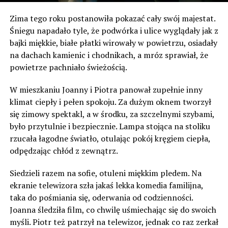
Zima tego roku postanowiła pokazać cały swój majestat.
Śniegu napadało tyle, że podwórka i ulice wyglądały jak z
bajki miękkie, białe płatki wirowały w powietrzu, osiadały
na dachach kamienic i chodnikach, a mróz sprawiał, że
powietrze pachniało świeżością.
W mieszkaniu Joanny i Piotra panował zupełnie inny
klimat ciepły i pełen spokoju. Za dużym oknem tworzył
się zimowy spektakl, a w środku, za szczelnymi szybami,
było przytulnie i bezpiecznie. Lampa stojąca na stoliku
rzucała łagodne światło, otulając pokój kręgiem ciepła,
odpędzając chłód z zewnątrz.
Siedzieli razem na sofie, otuleni miękkim pledem. Na
ekranie telewizora szła jakaś lekka komedia familijna,
taka do pośmiania się, oderwania od codzienności.
Joanna śledziła film, co chwilę uśmiechając się do swoich
myśli. Piotr też patrzył na telewizor, jednak co raz zerkał