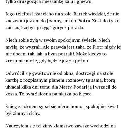
tylko druzgocącą mieszankę żalu i gniewu.
Jego telefon leżał cicho na stole. Bartek wiedział, że nie
zadzwoni już ani do Joanny, ani do Piotra. Zostało tylko
zacisnąć zęby i przyjąć gorycz porażki.
Niech sobie żyją w swoim spokojnym świecie. Niech
myślą, że wygrali. Ale prawda jest taka, że Piotr nigdy jej
nie doceni tak, jak ja bym potrafił. Może kiedyś to
zrozumie może, gdy będzie już za późno.
Odwrócił się gwałtownie od okna, dostrzegł na stole
kartkę z rozpisanym planem rozmowy tę samą, którą
układał kilka dni temu dla Marty. Podarł ją i wrzucił do
kosza. To była żałosna pamiątka po klęsce.
Śnieg za oknem sypał się nieruchomo i spokojnie, świat
był zimny i cichy.
Nauczyłem się tej zimy kłamstwo zawsze wychodzi na