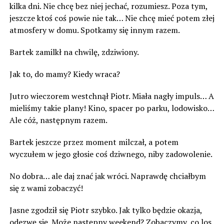
kilka dni. Nie chcę bez niej jechać, rozumiesz. Poza tym,
jeszcze ktoś coś powie nie tak… Nie chcę mieć potem złej
atmosfery w domu. Spotkamy się innym razem.
Bartek zamilkł na chwilę, zdziwiony.
Jak to, do mamy? Kiedy wraca?
Jutro wieczorem westchnął Piotr. Miała nagły impuls… A
mieliśmy takie plany! Kino, spacer po parku, lodowisko…
Ale cóż, następnym razem.
Bartek jeszcze przez moment milczał, a potem
wyczułem w jego głosie coś dziwnego, niby zadowolenie.
No dobra… ale daj znać jak wróci. Naprawdę chciałbym
się z wami zobaczyć!
Jasne zgodził się Piotr szybko. Jak tylko będzie okazja,
odezwę się. Może następny weekend? Zobaczymy, co los