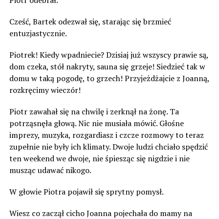
Piotr odebrał.
Cześć, Bartek odezwał się, starając się brzmieć
entuzjastycznie.
Piotrek! Kiedy wpadniecie? Dzisiaj już wszyscy prawie są,
dom czeka, stół nakryty, sauna się grzeje! Siedzieć tak w
domu w taką pogodę, to grzech! Przyjeżdżajcie z Joanną,
rozkręcimy wieczór!
Piotr zawahał się na chwilę i zerknął na żonę. Ta
potrząsnęła głową. Nic nie musiała mówić. Głośne
imprezy, muzyka, rozgardiasz i czcze rozmowy to teraz
zupełnie nie były ich klimaty. Dwoje ludzi chciało spędzić
ten weekend we dwoje, nie śpiesząc się nigdzie i nie
musząc udawać nikogo.
W głowie Piotra pojawił się sprytny pomysł.
Wiesz co zaczął cicho Joanna pojechała do mamy na