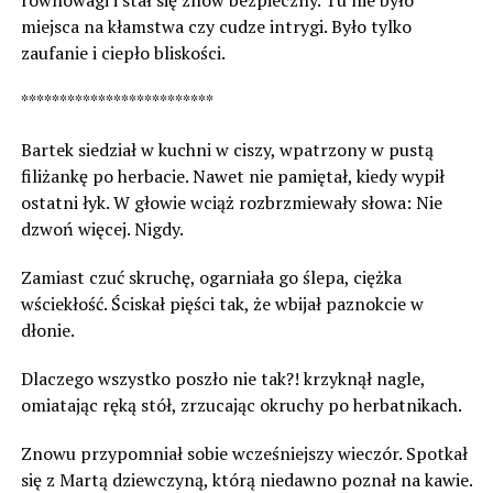
równowagi i stał się znów bezpieczny. Tu nie było
miejsca na kłamstwa czy cudze intrygi. Było tylko
zaufanie i ciepło bliskości.
*************************
Bartek siedział w kuchni w ciszy, wpatrzony w pustą
filiżankę po herbacie. Nawet nie pamiętał, kiedy wypił
ostatni łyk. W głowie wciąż rozbrzmiewały słowa: Nie
dzwoń więcej. Nigdy.
Zamiast czuć skruchę, ogarniała go ślepa, ciężka
wściekłość. Ściskał pięści tak, że wbijał paznokcie w
dłonie.
Dlaczego wszystko poszło nie tak?! krzyknął nagle,
omiatając ręką stół, zrzucając okruchy po herbatnikach.
Znowu przypomniał sobie wcześniejszy wieczór. Spotkał
się z Martą dziewczyną, którą niedawno poznał na kawie.