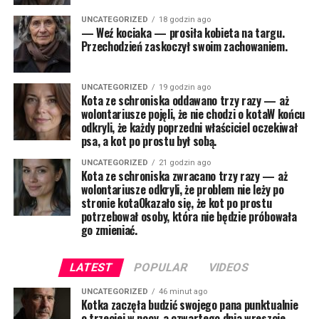
UNCATEGORIZED
18 godzin ago
— Weź kociaka — prosiła kobieta na targu.
Przechodzień zaskoczył swoim zachowaniem.
UNCATEGORIZED
19 godzin ago
Kota ze schroniska oddawano trzy razy — aż
wolontariusze pojęli, że nie chodzi o kotaW końcu
odkryli, że każdy poprzedni właściciel oczekiwał
psa, a kot po prostu był sobą.
UNCATEGORIZED
21 godzin ago
Kota ze schroniska zwracano trzy razy — aż
wolontariusze odkryli, że problem nie leży po
stronie kotaOkazało się, że kot po prostu
potrzebował osoby, która nie będzie próbowała
go zmieniać.
LATEST
POPULAR
VIDEOS
UNCATEGORIZED
46 minut ago
Kotka zaczęła budzić swojego pana punktualnie
o trzeciej w nocy, a czwartego dnia wreszcie