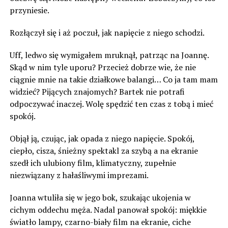
przyniesie.
Rozłączył się i aż poczuł, jak napięcie z niego schodzi.
Uff, ledwo się wymigałem mruknął, patrząc na Joannę.
Skąd w nim tyle uporu? Przecież dobrze wie, że nie
ciągnie mnie na takie działkowe balangi… Co ja tam mam
widzieć? Pijących znajomych? Bartek nie potrafi
odpoczywać inaczej. Wolę spędzić ten czas z tobą i mieć
spokój.
Objął ją, czując, jak opada z niego napięcie. Spokój,
ciepło, cisza, śnieżny spektakl za szybą a na ekranie
szedł ich ulubiony film, klimatyczny, zupełnie
niezwiązany z hałaśliwymi imprezami.
Joanna wtuliła się w jego bok, szukając ukojenia w
cichym oddechu męża. Nadal panował spokój: miękkie
światło lampy, czarno-biały film na ekranie, ciche