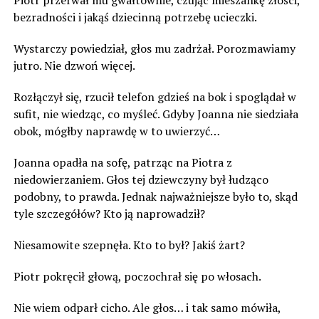
Piotr przerwał mu gwałtownie, czując mieszankę złości,
bezradności i jakąś dziecinną potrzebę ucieczki.
Wystarczy powiedział, głos mu zadrżał. Porozmawiamy
jutro. Nie dzwoń więcej.
Rozłączył się, rzucił telefon gdzieś na bok i spoglądał w
sufit, nie wiedząc, co myśleć. Gdyby Joanna nie siedziała
obok, mógłby naprawdę w to uwierzyć…
Joanna opadła na sofę, patrząc na Piotra z
niedowierzaniem. Głos tej dziewczyny był łudząco
podobny, to prawda. Jednak najważniejsze było to, skąd
tyle szczegółów? Kto ją naprowadził?
Niesamowite szepnęła. Kto to był? Jakiś żart?
Piotr pokręcił głową, poczochrał się po włosach.
Nie wiem odparł cicho. Ale głos… i tak samo mówiła,