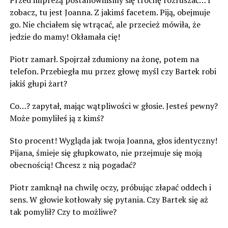
Przed imprezą postanowiliśmy się trochę rozruszać… I
zobacz, tu jest Joanna. Z jakimś facetem. Piją, obejmuje
go. Nie chciałem się wtrącać, ale przecież mówiła, że
jedzie do mamy! Okłamała cię!
Piotr zamarł. Spojrzał zdumiony na żonę, potem na
telefon. Przebiegła mu przez głowę myśl czy Bartek robi
jakiś głupi żart?
Co…? zapytał, mając wątpliwości w głosie. Jesteś pewny?
Może pomyliłeś ją z kimś?
Sto procent! Wygląda jak twoja Joanna, głos identyczny!
Pijana, śmieje się głupkowato, nie przejmuje się moją
obecnością! Chcesz z nią pogadać?
Piotr zamknął na chwilę oczy, próbując złapać oddech i
sens. W głowie kotłowały się pytania. Czy Bartek się aż
tak pomylił? Czy to możliwe?