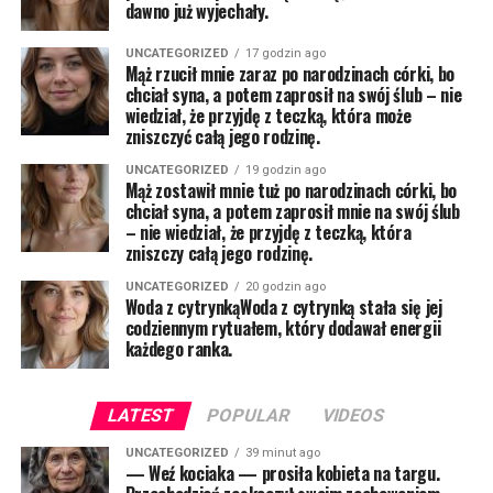
dawno już wyjechały.
UNCATEGORIZED
17 godzin ago
Mąż rzucił mnie zaraz po narodzinach córki, bo
chciał syna, a potem zaprosił na swój ślub – nie
wiedział, że przyjdę z teczką, która może
zniszczyć całą jego rodzinę.
UNCATEGORIZED
19 godzin ago
Mąż zostawił mnie tuż po narodzinach córki, bo
chciał syna, a potem zaprosił mnie na swój ślub
– nie wiedział, że przyjdę z teczką, która
zniszczy całą jego rodzinę.
UNCATEGORIZED
20 godzin ago
Woda z cytrynkąWoda z cytrynką stała się jej
codziennym rytuałem, który dodawał energii
każdego ranka.
LATEST
POPULAR
VIDEOS
UNCATEGORIZED
39 minut ago
— Weź kociaka — prosiła kobieta na targu.