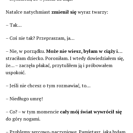
Natalce natychmiast
zmienił się
wyraz twarzy:
– Tak…
– Coś nie tak? Przepraszam, ja…
– Nie, w porządku.
Może nie wiesz, byłam w ciąży i…
straciłam dziecko. Poroniłam. I wtedy dowiedziałem się,
że… – zaczęła płakać, przytuliłem ją i próbowałem
uspokoić.
– Jeśli nie chcesz o tym rozmawiać, to…
– Niedługo umrę!
– Co? – w tym momencie
cały mój świat wywrócił się
do góry nogami.
– Problemy sercowo-naczyniowe. Pamiętasz, jaka byłam