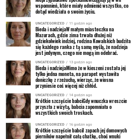
wspomnień, które miały odmienić wszystko, co
dotąd wiedziała o swoim życiu.
UNCATEGORIZED
11 godzin ago
Bieda i nadziejaW małym miasteczku na
Mazurach, gdzie zima trwała dłużej niż
gdziekolwiek indziej, rodzina Kowalskich budziła
się każdego ranka z tą samą myślą, że nadzieja
jest jedynym, czego nie mogą im odebrać.
UNCATEGORIZED
13 godzin ago
Bieda i nadziejaMimo że w kieszeni została jej
tylko jedna moneta, na parapet wystawiła
doniczkę z rzeżuchą, wierząc, że wiosna
przyniesie coś więcej niż chłód.
UNCATEGORIZED
14 godzin ago
Krótkie szczęście babciGdy wnuczka wreszcie
przyszła z wizytą, babcia zapomniała o
wszystkich swoich troskach.
UNCATEGORIZED
16 godzin ago
Krótkie szczęście babciI zapach jej domowych
pierników napełnił całą chatkę, choć wnuki