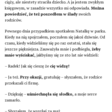
ciąży, ale niestety straciła dziecko. A ja jestem zwykłym
księgowym, w zasadzie wszystko mi odpowiada.
Można
powiedzieć, że też poszedłem w ślady
swoich
rodziców.
Pewnego dnia przypadkiem spotkałem Natalkę w parku.
Kiedy na nią spojrzałem, poczułem się jakoś dziwnie. Od
czasu, kiedy widzieliśmy się po raz ostatni, stała się
jeszcze piękniejsza. Zauważyła mnie i podbiegła,
żeby
mnie wyściskać,
jakbyśmy się ze sto lat nie widzieli:
– Radek! Jak się cieszę że
cię widzę!
– Ja też.
Przy okazji,
gratuluję – słyszałem, że rodzice
przekazali ci firmę.
– Dziękuję –
uśmiechnęła się słodko,
a moje serce
zamarło.
– Słyszałem, że wyszłaś za mąż.