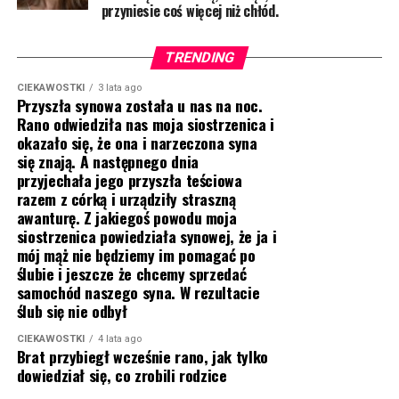
przyniesie coś więcej niż chłód.
TRENDING
CIEKAWOSTKI
3 lata ago
Przyszła synowa została u nas na noc.
Rano odwiedziła nas moja siostrzenica i
okazało się, że ona i narzeczona syna
się znają. A następnego dnia
przyjechała jego przyszła teściowa
razem z córką i urządziły straszną
awanturę. Z jakiegoś powodu moja
siostrzenica powiedziała synowej, że ja i
mój mąż nie będziemy im pomagać po
ślubie i jeszcze że chcemy sprzedać
samochód naszego syna. W rezultacie
ślub się nie odbył
CIEKAWOSTKI
4 lata ago
Brat przybiegł wcześnie rano, jak tylko
dowiedział się, co zrobili rodzice