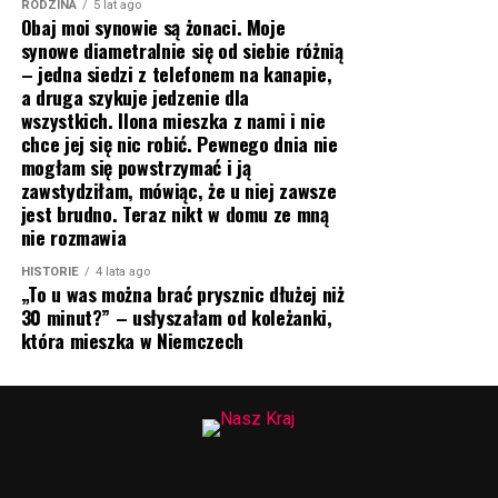
RODZINA
5 lat ago
Obaj moi synowie są żonaci. Moje
synowe diametralnie się od siebie różnią
– jedna siedzi z telefonem na kanapie,
a druga szykuje jedzenie dla
wszystkich. Ilona mieszka z nami i nie
chce jej się nic robić. Pewnego dnia nie
mogłam się powstrzymać i ją
zawstydziłam, mówiąc, że u niej zawsze
jest brudno. Teraz nikt w domu ze mną
nie rozmawia
HISTORIE
4 lata ago
„To u was można brać prysznic dłużej niż
30 minut?” – usłyszałam od koleżanki,
która mieszka w Niemczech