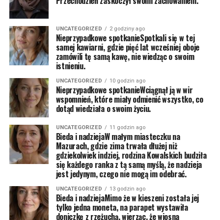
Przechodzień zaskoczył swoim zachowaniem.
UNCATEGORIZED
2 godziny ago
Nieprzypadkowe spotkanieSpotkali się w tej
samej kawiarni, gdzie pięć lat wcześniej oboje
zamówili tę samą kawę, nie wiedząc o swoim
istnieniu.
UNCATEGORIZED
10 godzin ago
Nieprzypadkowe spotkanieWciągnął ją w wir
wspomnień, które miały odmienić wszystko, co
dotąd wiedziała o swoim życiu.
UNCATEGORIZED
11 godzin ago
Bieda i nadziejaW małym miasteczku na
Mazurach, gdzie zima trwała dłużej niż
gdziekolwiek indziej, rodzina Kowalskich budziła
się każdego ranka z tą samą myślą, że nadzieja
jest jedynym, czego nie mogą im odebrać.
UNCATEGORIZED
13 godzin ago
Bieda i nadziejaMimo że w kieszeni została jej
tylko jedna moneta, na parapet wystawiła
doniczkę z rzeżuchą, wierząc, że wiosna