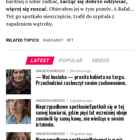
bardziej o sobie zadbać,
zacząć się dobrze odżywiać,
więcej się ruszać.
Obiecałem jej w tym pomóc. A Rafał…
Też go spotkało nieszczęście, trafił do szpitala z
zapaleniem wątroby.
RELATED TOPICS:
AKSAMIT
FT
LATEST
POPULAR
VIDEOS
UNCATEGORIZED
39 minut ago
— Weź kociaka — prosiła kobieta na targu.
Przechodzień zaskoczył swoim zachowaniem.
UNCATEGORIZED
2 godziny ago
Nieprzypadkowe spotkanieSpotkali się w tej
samej kawiarni, gdzie pięć lat wcześniej oboje
zamówili tę samą kawę, nie wiedząc o swoim
istnieniu.
UNCATEGORIZED
10 godzin ago
Nieprzypadkowe spotkanieWciągnął ją w wir