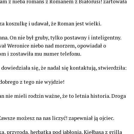
nam z nieba romans z Romanem z Białorusi! żartowała
a koszulkę i udawał, że Roman jest wielki.
a. On nie był gruby, tylko postawny i inteligentny.
wał Weronice niebo nad morzem, opowiadał o
com i zostawiła mu numer telefonu.
owiedziała się, że nadal się kontaktują, stwierdziła:
dobrego z tego nie wyjdzie!
 nie mieli rodzin ważne, że to letnia historia. Droga
awsze możesz na nas liczyć! zapewniał ją ojciec.
a, przyroda, herbatka pod jabłonią. Kiełbasa z grilla