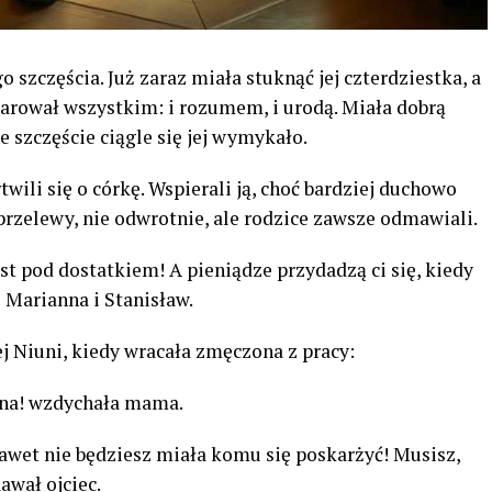
szczęścia. Już zaraz miała stuknąć jej czterdziestka, a
bdarował wszystkim: i rozumem, i urodą. Miała dobrą
e szczęście ciągle się jej wymykało.
twili się o córkę. Wspierali ją, choć bardziej duchowo
przelewy, nie odwrotnie, ale rodzice zawsze odmawiali.
st pod dostatkiem! A pieniądze przydadzą ci się, kiedy
 Marianna i Stanisław.
ej Niuni, kiedy wracała zmęczona z pracy:
dna! wzdychała mama.
 Nawet nie będziesz miała komu się poskarżyć! Musisz,
awał ojciec.