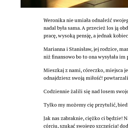
Weronika nie umiała odnaleźć swojego 
nadal była sama. A przecież los ją o
pracę, wysoką pensję, a jednak kobiec
Marianna i Stanisław, jej rodzice, mar
niż finansowo bo to ona wysyłała im 
Mieszkaj z nami, córeczko, miejsca je
odnajdziesz swoją miłość! powtarzali
Codziennie żalili się nad losem swoj
Tylko my możemy cię przytulić, bie
Jak nas zabraknie, ciężko ci będzie!
córciu, szukać swojego szczęścia! dod