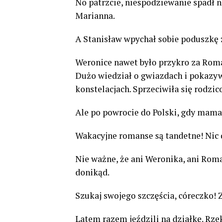
No patrzcie, niespodziewanie spadł 
Marianna.
A Stanisław wpychał sobie poduszkę z
Weronice nawet było przykro za Roman
Dużo wiedział o gwiazdach i pokazy
konstelacjach. Sprzeciwiła się rodzi
Ale po powrocie do Polski, gdy mama d
Wakacyjne romanse są tandetne! Nic 
Nie ważne, że ani Weronika, ani Roman
donikąd.
Szukaj swojego szczęścia, córeczko! Z
Latem razem jeździli na działkę. Rzek