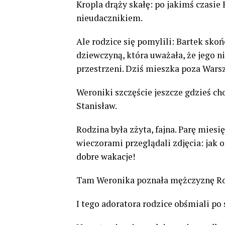
Kropla drąży skałę: po jakimś czasie
nieudacznikiem.
Ale rodzice się pomylili: Bartek skoń
dziewczyną, która uważała, że jego n
przestrzeni. Dziś mieszka poza War
Weroniki szczęście jeszcze gdzieś cho
Stanisław.
Rodzina była zżyta, fajna. Parę mies
wieczorami przeglądali zdjęcia: jak od
dobre wakacje!
Tam Weronika poznała mężczyznę Ro
I tego adoratora rodzice obśmiali po