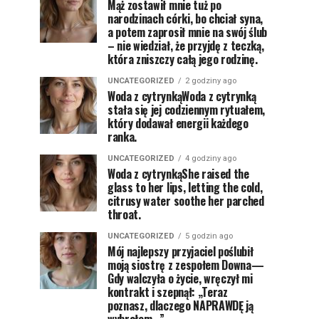
Mąż zostawił mnie tuż po
narodzinach córki, bo chciał syna,
a potem zaprosił mnie na swój ślub
– nie wiedział, że przyjdę z teczką,
która zniszczy całą jego rodzinę.
UNCATEGORIZED
2 godziny ago
Woda z cytrynkąWoda z cytrynką
stała się jej codziennym rytuałem,
który dodawał energii każdego
ranka.
UNCATEGORIZED
4 godziny ago
Woda z cytrynkąShe raised the
glass to her lips, letting the cold,
citrusy water soothe her parched
throat.
UNCATEGORIZED
5 godzin ago
Mój najlepszy przyjaciel poślubił
moją siostrę z zespołem Downa—
Gdy walczyła o życie, wręczył mi
kontrakt i szepnął: „Teraz
poznasz, dlaczego NAPRAWDĘ ją