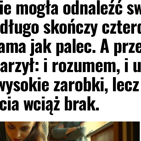
ie mogła odnaleźć s
edługo skończy czter
sama jak palec. A prz
arzył: i rozumem, i 
ysokie zarobki, lecz
cia wciąż brak.