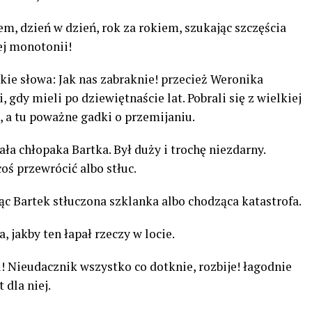
em, dzień w dzień, rok za rokiem, szukając szczęścia
tej monotonii!
ie słowa: Jak nas zabraknie! przecież Weronika
 gdy mieli po dziewiętnaście lat. Pobrali się z wielkiej
, a tu poważne gadki o przemijaniu.
ała chłopaka Bartka. Był duży i trochę niezdarny.
oś przewrócić albo stłuc.
c Bartek stłuczona szklanka albo chodząca katastrofa.
 jakby ten łapał rzeczy w locie.
iu! Nieudacznik wszystko co dotknie, rozbije! łagodnie
 dla niej.