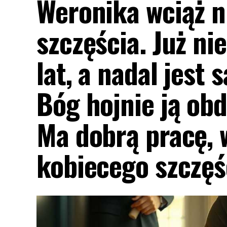
Weronika wciąż n
szczęścia. Już ni
lat, a nadal jest 
Bóg hojnie ją obd
Ma dobrą pracę, w
kobiecego szczęś