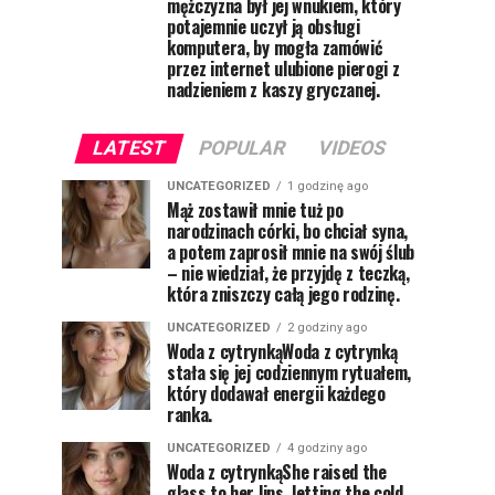
mężczyzna był jej wnukiem, który
potajemnie uczył ją obsługi
komputera, by mogła zamówić
przez internet ulubione pierogi z
nadzieniem z kaszy gryczanej.
LATEST
POPULAR
VIDEOS
UNCATEGORIZED
1 godzinę ago
Mąż zostawił mnie tuż po
narodzinach córki, bo chciał syna,
a potem zaprosił mnie na swój ślub
– nie wiedział, że przyjdę z teczką,
która zniszczy całą jego rodzinę.
UNCATEGORIZED
2 godziny ago
Woda z cytrynkąWoda z cytrynką
stała się jej codziennym rytuałem,
który dodawał energii każdego
ranka.
UNCATEGORIZED
4 godziny ago
Woda z cytrynkąShe raised the
glass to her lips, letting the cold,