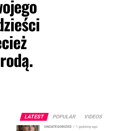
wojego
dzieści
ecież
urodą.
LATEST
POPULAR
VIDEOS
UNCATEGORIZED
1 godzinę ago