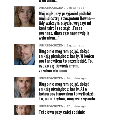
wybrałem…”
UNCATEGORIZED
7 godzin ago
Mój najlepszy przyjaciel poślubił
moją siostrę z zespołem Downa—
Gdy walczyła o życie, wręczył mi
kontrakt i szepnął: „Teraz
poznasz, dlaczego naprawdę ją
wybrałem…”
UNCATEGORIZED
8 godzin ago
Długo nie mogłem pojąć, dokąd
znikają pieniądze z karty. W końcu
postanowiłem to prześledzić. To,
czego się dowiedziałem,
zszokowało mnie.
UNCATEGORIZED
16 godzin ago
Długo nie mogłem pojąć, dokąd
znikają pieniądze z karty. Aż w
końcu postanowiłem to wyśledzić.
To, co odkryłem, mną wstrząsnęło.
UNCATEGORIZED
17 godzin ago
Teściowa przy całej rodzinie