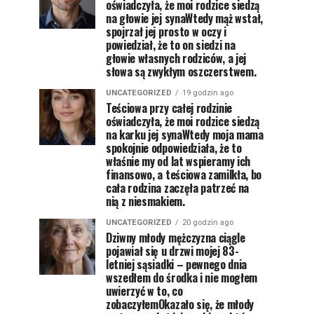
oświadczyła, że moi rodzice siedzą
na głowie jej synaWtedy mąż wstał,
spojrzał jej prosto w oczy i
powiedział, że to on siedzi na
głowie własnych rodziców, a jej
słowa są zwykłym oszczerstwem.
UNCATEGORIZED
19 godzin ago
Teściowa przy całej rodzinie
oświadczyła, że moi rodzice siedzą
na karku jej synaWtedy moja mama
spokojnie odpowiedziała, że to
właśnie my od lat wspieramy ich
finansowo, a teściowa zamilkła, bo
cała rodzina zaczęła patrzeć na
nią z niesmakiem.
UNCATEGORIZED
20 godzin ago
Dziwny młody mężczyzna ciągle
pojawiał się u drzwi mojej 83-
letniej sąsiadki – pewnego dnia
wszedłem do środka i nie mogłem
uwierzyć w to, co
zobaczyłemOkazało się, że młody