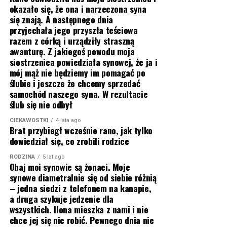
okazało się, że ona i narzeczona syna
się znają. A następnego dnia
przyjechała jego przyszła teściowa
razem z córką i urządziły straszną
awanturę. Z jakiegoś powodu moja
siostrzenica powiedziała synowej, że ja i
mój mąż nie będziemy im pomagać po
ślubie i jeszcze że chcemy sprzedać
samochód naszego syna. W rezultacie
ślub się nie odbył
CIEKAWOSTKI
4 lata ago
Brat przybiegł wcześnie rano, jak tylko
dowiedział się, co zrobili rodzice
RODZINA
5 lat ago
Obaj moi synowie są żonaci. Moje
synowe diametralnie się od siebie różnią
– jedna siedzi z telefonem na kanapie,
a druga szykuje jedzenie dla
wszystkich. Ilona mieszka z nami i nie
chce jej się nic robić. Pewnego dnia nie