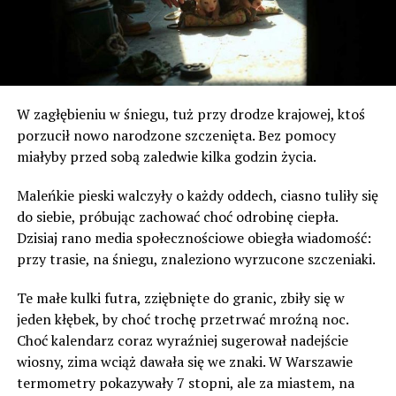
W zagłębieniu w śniegu, tuż przy drodze krajowej, ktoś
porzucił nowo narodzone szczenięta. Bez pomocy
miałyby przed sobą zaledwie kilka godzin życia.
Maleńkie pieski walczyły o każdy oddech, ciasno tuliły się
do siebie, próbując zachować choć odrobinę ciepła.
Dzisiaj rano media społecznościowe obiegła wiadomość:
przy trasie, na śniegu, znaleziono wyrzucone szczeniaki.
Te małe kulki futra, zziębnięte do granic, zbiły się w
jeden kłębek, by choć trochę przetrwać mroźną noc.
Choć kalendarz coraz wyraźniej sugerował nadejście
wiosny, zima wciąż dawała się we znaki. W Warszawie
termometry pokazywały 7 stopni, ale za miastem, na