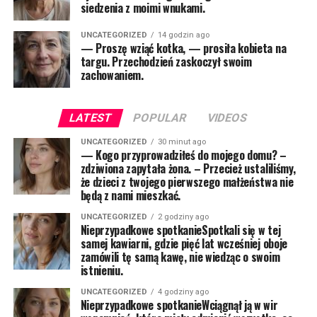
siedzenia z moimi wnukami.
UNCATEGORIZED
14 godzin ago
— Proszę wziąć kotka, — prosiła kobieta na
targu. Przechodzień zaskoczył swoim
zachowaniem.
LATEST
POPULAR
VIDEOS
UNCATEGORIZED
30 minut ago
— Kogo przyprowadziłeś do mojego domu? –
zdziwiona zapytała żona. – Przecież ustaliliśmy,
że dzieci z twojego pierwszego małżeństwa nie
będą z nami mieszkać.
UNCATEGORIZED
2 godziny ago
Nieprzypadkowe spotkanieSpotkali się w tej
samej kawiarni, gdzie pięć lat wcześniej oboje
zamówili tę samą kawę, nie wiedząc o swoim
istnieniu.
UNCATEGORIZED
4 godziny ago
Nieprzypadkowe spotkanieWciągnął ją w wir