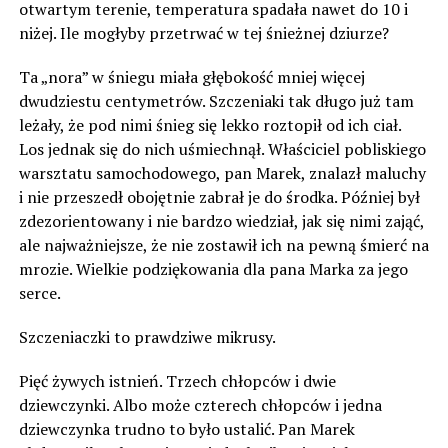
otwartym terenie, temperatura spadała nawet do 10 i
niżej. Ile mogłyby przetrwać w tej śnieżnej dziurze?
Ta „nora” w śniegu miała głębokość mniej więcej
dwudziestu centymetrów. Szczeniaki tak długo już tam
leżały, że pod nimi śnieg się lekko roztopił od ich ciał.
Los jednak się do nich uśmiechnął. Właściciel pobliskiego
warsztatu samochodowego, pan Marek, znalazł maluchy
i nie przeszedł obojętnie zabrał je do środka. Później był
zdezorientowany i nie bardzo wiedział, jak się nimi zająć,
ale najważniejsze, że nie zostawił ich na pewną śmierć na
mrozie. Wielkie podziękowania dla pana Marka za jego
serce.
Szczeniaczki to prawdziwe mikrusy.
Pięć żywych istnień. Trzech chłopców i dwie
dziewczynki. Albo może czterech chłopców i jedna
dziewczynka trudno to było ustalić. Pan Marek