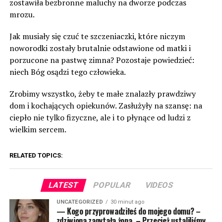
zostawiła bezbronne maluchy na dworze podczas
mrozu.
Jak musiały się czuć te szczeniaczki, które niczym
noworodki zostały brutalnie odstawione od matki i
porzucone na pastwę zimna? Pozostaje powiedzieć:
niech Bóg osądzi tego człowieka.
Zrobimy wszystko, żeby te małe znalazły prawdziwy
dom i kochających opiekunów. Zasłużyły na szansę: na
ciepło nie tylko fizyczne, ale i to płynące od ludzi z
wielkim sercem.
RELATED TOPICS:
LATEST
POPULAR
VIDEOS
UNCATEGORIZED
30 minut ago
— Kogo przyprowadziłeś do mojego domu? –
zdziwiona zapytała żona. – Przecież ustaliliśmy,