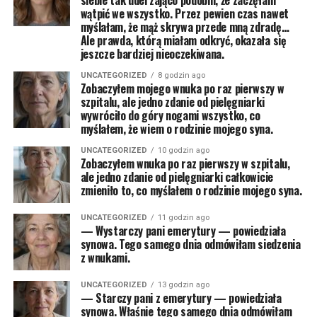
siebie tak uderzająco podobni, że zaczęłam
wątpić we wszystko. Przez pewien czas nawet
myślałam, że mąż skrywa przede mną zdradę…
Ale prawda, którą miałam odkryć, okazała się
jeszcze bardziej nieoczekiwana.
UNCATEGORIZED
8 godzin ago
Zobaczyłem mojego wnuka po raz pierwszy w
szpitalu, ale jedno zdanie od pielęgniarki
wywróciło do góry nogami wszystko, co
myślałem, że wiem o rodzinie mojego syna.
UNCATEGORIZED
10 godzin ago
Zobaczyłem wnuka po raz pierwszy w szpitalu,
ale jedno zdanie od pielęgniarki całkowicie
zmieniło to, co myślałem o rodzinie mojego syna.
UNCATEGORIZED
11 godzin ago
— Wystarczy pani emerytury — powiedziała
synowa. Tego samego dnia odmówiłam siedzenia
z wnukami.
UNCATEGORIZED
13 godzin ago
— Starczy pani z emerytury — powiedziała
synowa. Właśnie tego samego dnia odmówiłam