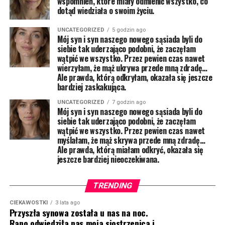
wspomnień, które miały odmienić wszystko, co
dotąd wiedziała o swoim życiu.
UNCATEGORIZED
5 godzin ago
Mój syn i syn naszego nowego sąsiada byli do
siebie tak uderzająco podobni, że zaczęłam
wątpić we wszystko. Przez pewien czas nawet
wierzyłam, że mąż ukrywa przede mną zdradę…
Ale prawda, którą odkryłam, okazała się jeszcze
bardziej zaskakująca.
UNCATEGORIZED
7 godzin ago
Mój syn i syn naszego nowego sąsiada byli do
siebie tak uderzająco podobni, że zaczęłam
wątpić we wszystko. Przez pewien czas nawet
myślałam, że mąż skrywa przede mną zdradę…
Ale prawda, którą miałam odkryć, okazała się
jeszcze bardziej nieoczekiwana.
TRENDING
CIEKAWOSTKI
3 lata ago
Przyszła synowa została u nas na noc.
Rano odwiedziła nas moja siostrzenica i