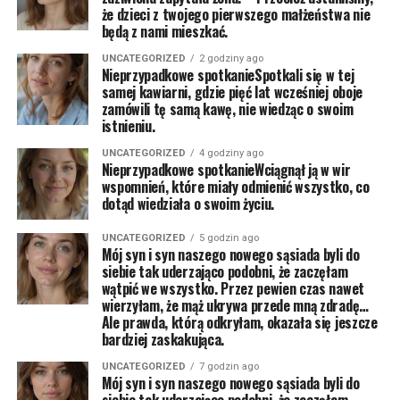
że dzieci z twojego pierwszego małżeństwa nie
będą z nami mieszkać.
UNCATEGORIZED
2 godziny ago
Nieprzypadkowe spotkanieSpotkali się w tej
samej kawiarni, gdzie pięć lat wcześniej oboje
zamówili tę samą kawę, nie wiedząc o swoim
istnieniu.
UNCATEGORIZED
4 godziny ago
Nieprzypadkowe spotkanieWciągnął ją w wir
wspomnień, które miały odmienić wszystko, co
dotąd wiedziała o swoim życiu.
UNCATEGORIZED
5 godzin ago
Mój syn i syn naszego nowego sąsiada byli do
siebie tak uderzająco podobni, że zaczęłam
wątpić we wszystko. Przez pewien czas nawet
wierzyłam, że mąż ukrywa przede mną zdradę…
Ale prawda, którą odkryłam, okazała się jeszcze
bardziej zaskakująca.
UNCATEGORIZED
7 godzin ago
Mój syn i syn naszego nowego sąsiada byli do