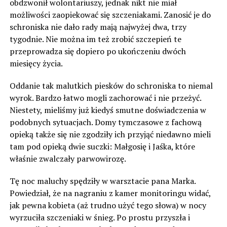
obdzwonił wolontariuszy, jednak nikt nie miał
możliwości zaopiekować się szczeniakami. Zanosić je do
schroniska nie dało rady mają najwyżej dwa, trzy
tygodnie. Nie można im też zrobić szczepień te
przeprowadza się dopiero po ukończeniu dwóch
miesięcy życia.
Oddanie tak malutkich piesków do schroniska to niemal
wyrok. Bardzo łatwo mogli zachorować i nie przeżyć.
Niestety, mieliśmy już kiedyś smutne doświadczenia w
podobnych sytuacjach. Domy tymczasowe z fachową
opieką także się nie zgodziły ich przyjąć niedawno mieli
tam pod opieką dwie suczki: Małgosię i Jaśka, które
właśnie zwalczały parwowirozę.
Tę noc maluchy spędziły w warsztacie pana Marka.
Powiedział, że na nagraniu z kamer monitoringu widać,
jak pewna kobieta (aż trudno użyć tego słowa) w nocy
wyrzuciła szczeniaki w śnieg. Po prostu przyszła i