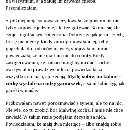
na wszystkim, a ja żałuję im kawałka chleba.
Przemilczałam.
A później moja synowa zdecydowała, że ​​powinnam nie
tylko kupować jedzenie, ale też gotować. Bo ona się źle
czuje i ogólnie jest zmęczona. Dobrze, że jak je za trzech,
to się nie męczy. Kiedy zaproponowałam jej, żeby
pojechała do rodziców na wieś, spojrzała na mnie i
powiedziała, że ​​nie ma tam nic do roboty. Kiedy
zasugerowałam, że rodzice mogliby mi dać trochę
warzyw albo prawdziwe mleko, powiedziała, że
wszystko, co mają, sprzedają.
Myślę sobie, no ładnie –
córkę wysłali na cudzy garnuszek,
a sami sobie żyją jak
pączki w maśle.
Próbowałam nawet porozmawiać z synem, ale to na nic.
Nie wie, co tu zrobić, bo i Malwinę kocha, i mnie nie chce
zawieść. W takim razie podjęłam decyzję za nich.
Powiedziałam, że ​​mają dwa miesiące – albo znajdą sobie