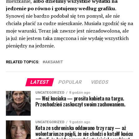
mieszkanie,
albo dzielimy wszystkie wydatki na
jedzenie po równo i gotujemy według grafiku
.
Synowej nie bardzo podobał się ten pomysł, ale nie
chciała płacić za cudze mieszkanie. Musiała zgodzić się na
moje warunki. Teraz jak zawsze jest niezadowolona, ​​ale
ja już nie jestem taka zmęczona i nie wydaję wszystkich
pieniędzy na jedzenie.
RELATED TOPICS:
AKSAMIT
LATEST
POPULAR
VIDEOS
UNCATEGORIZED
8 godzin ago
— Weź kociaka — prosiła kobieta na targu.
Przechodzień zaskoczył swoim zachowaniem.
UNCATEGORIZED
9 godzin ago
Kota ze schroniska oddawano trzy razy — aż
wolontariusze pojęli, że nie chodzi o kotaW końcu