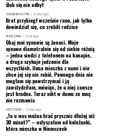
ślub się nie odbył
CIEKAWOSTKI
4 lata ago
Brat przybiegł wcześnie rano, jak tylko
dowiedział się, co zrobili rodzice
RODZINA
5 lat ago
Obaj moi synowie są żonaci. Moje
synowe diametralnie się od siebie różnią
– jedna siedzi z telefonem na kanapie,
a druga szykuje jedzenie dla
wszystkich. Ilona mieszka z nami i nie
chce jej się nic robić. Pewnego dnia nie
mogłam się powstrzymać i ją
zawstydziłam, mówiąc, że u niej zawsze
jest brudno. Teraz nikt w domu ze mną
nie rozmawia
HISTORIE
4 lata ago
„To u was można brać prysznic dłużej niż
30 minut?” – usłyszałam od koleżanki,
która mieszka w Niemczech