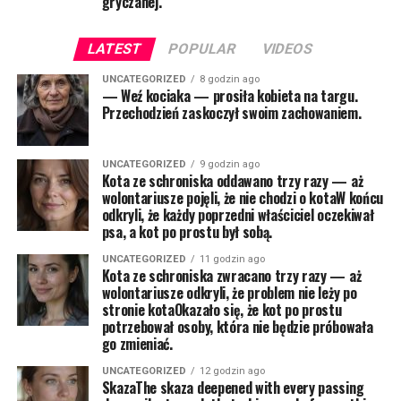
gryczanej.
LATEST
POPULAR
VIDEOS
UNCATEGORIZED
8 godzin ago
— Weź kociaka — prosiła kobieta na targu.
Przechodzień zaskoczył swoim zachowaniem.
UNCATEGORIZED
9 godzin ago
Kota ze schroniska oddawano trzy razy — aż
wolontariusze pojęli, że nie chodzi o kotaW końcu
odkryli, że każdy poprzedni właściciel oczekiwał
psa, a kot po prostu był sobą.
UNCATEGORIZED
11 godzin ago
Kota ze schroniska zwracano trzy razy — aż
wolontariusze odkryli, że problem nie leży po
stronie kotaOkazało się, że kot po prostu
potrzebował osoby, która nie będzie próbowała
go zmieniać.
UNCATEGORIZED
12 godzin ago
SkazaThe skaza deepened with every passing