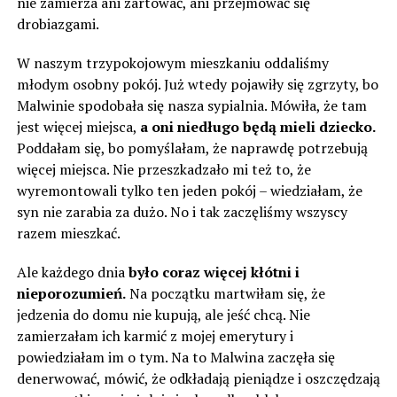
nie zamierza ani żartować, ani przejmować się
drobiazgami.
W naszym trzypokojowym mieszkaniu oddaliśmy
młodym osobny pokój. Już wtedy pojawiły się zgrzyty, bo
Malwinie spodobała się nasza sypialnia. Mówiła, że tam
jest więcej miejsca,
a oni niedługo będą mieli dziecko.
Poddałam się, bo pomyślałam, że naprawdę potrzebują
więcej miejsca. Nie przeszkadzało mi też to, że
wyremontowali tylko ten jeden pokój – wiedziałam, że
syn nie zarabia za dużo. No i tak zaczęliśmy wszyscy
razem mieszkać.
Ale każdego dnia
było coraz więcej kłótni i
nieporozumień.
Na początku martwiłam się, że
jedzenia do domu nie kupują, ale jeść chcą. Nie
zamierzałam ich karmić z mojej emerytury i
powiedziałam im o tym. Na to Malwina zaczęła się
denerwować, mówić, że odkładają pieniądze i oszczędzają