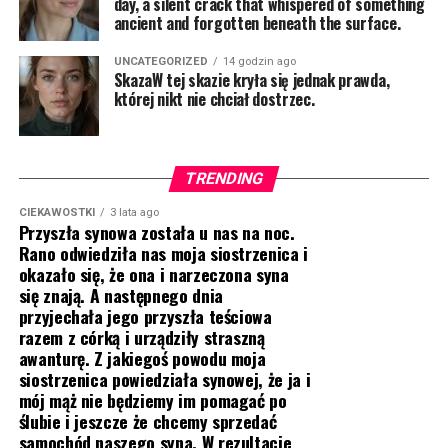
day, a silent crack that whispered of something
ancient and forgotten beneath the surface.
UNCATEGORIZED
14 godzin ago
SkazaW tej skazie kryła się jednak prawda,
której nikt nie chciał dostrzec.
TRENDING
CIEKAWOSTKI
3 lata ago
Przyszła synowa została u nas na noc.
Rano odwiedziła nas moja siostrzenica i
okazało się, że ona i narzeczona syna
się znają. A następnego dnia
przyjechała jego przyszła teściowa
razem z córką i urządziły straszną
awanturę. Z jakiegoś powodu moja
siostrzenica powiedziała synowej, że ja i
mój mąż nie będziemy im pomagać po
ślubie i jeszcze że chcemy sprzedać
samochód naszego syna. W rezultacie