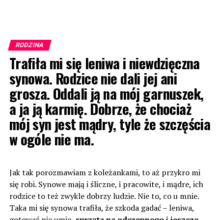
RODZINA
Trafiła mi się leniwa i niewdzięczna
synowa. Rodzice nie dali jej ani
grosza. Oddali ją na mój garnuszek,
a ja ją karmię. Dobrze, że chociaż
mój syn jest mądry, tyle że szczęścia
w ogóle nie ma.
Jak tak porozmawiam z koleżankami, to aż przykro mi
się robi. Synowe mają i śliczne, i pracowite, i mądre, ich
rodzice to też zwykle dobrzy ludzie. Nie to, co u mnie.
Taka mi się synowa trafiła, że szkoda gadać – leniwa,
gotować nie umie,
sprząta na odczepnego i jeszcze