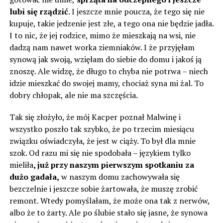
lubi się rządzić
. I jeszcze mnie poucza, że tego się nie
kupuje, takie jedzenie jest złe, a tego ona nie będzie jadła.
I to nic, że jej rodzice, mimo że mieszkają na wsi, nie
dadzą nam nawet worka ziemniaków. I że przyjęłam
synową jak swoją, wzięłam do siebie do domu i jakoś ją
znoszę. Ale widzę, że długo to chyba nie potrwa – niech
idzie mieszkać do swojej mamy, chociaż syna mi żal. To
dobry chłopak, ale nie ma szczęścia.
Tak się złożyło, że mój Kacper poznał Malwinę i
wszystko poszło tak szybko, że po trzecim miesiącu
związku oświadczyła, że ​​jest w ciąży. To był dla mnie
szok. Od razu mi się nie spodobała – językiem tylko
mieliła
, już przy naszym pierwszym spotkaniu za
dużo gadała,
w naszym domu zachowywała się
bezczelnie i jeszcze sobie żartowała, że ​​muszę zrobić
remont. Wtedy pomyślałam, że może ona tak z nerwów,
albo że to żarty. Ale po ślubie stało się jasne, że synowa