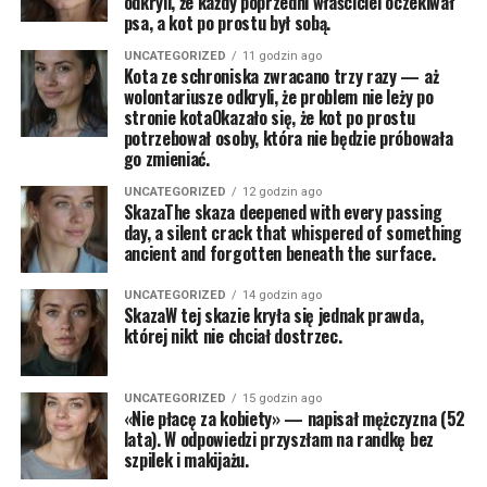
odkryli, że każdy poprzedni właściciel oczekiwał
psa, a kot po prostu był sobą.
UNCATEGORIZED
11 godzin ago
Kota ze schroniska zwracano trzy razy — aż
wolontariusze odkryli, że problem nie leży po
stronie kotaOkazało się, że kot po prostu
potrzebował osoby, która nie będzie próbowała
go zmieniać.
UNCATEGORIZED
12 godzin ago
SkazaThe skaza deepened with every passing
day, a silent crack that whispered of something
ancient and forgotten beneath the surface.
UNCATEGORIZED
14 godzin ago
SkazaW tej skazie kryła się jednak prawda,
której nikt nie chciał dostrzec.
UNCATEGORIZED
15 godzin ago
«Nie płacę za kobiety» — napisał mężczyzna (52
lata). W odpowiedzi przyszłam na randkę bez
szpilek i makijażu.