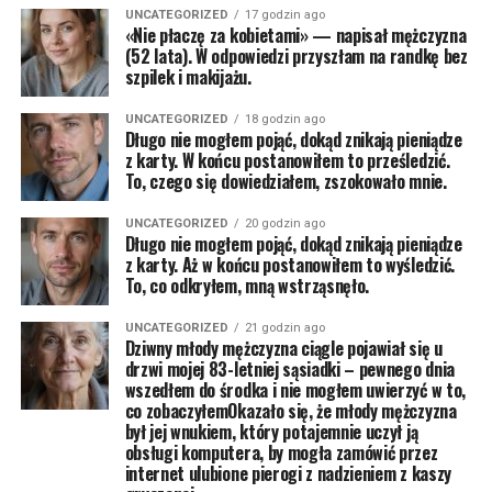
UNCATEGORIZED
17 godzin ago
«Nie płaczę za kobietami» — napisał mężczyzna
(52 lata). W odpowiedzi przyszłam na randkę bez
szpilek i makijażu.
UNCATEGORIZED
18 godzin ago
Długo nie mogłem pojąć, dokąd znikają pieniądze
z karty. W końcu postanowiłem to prześledzić.
To, czego się dowiedziałem, zszokowało mnie.
UNCATEGORIZED
20 godzin ago
Długo nie mogłem pojąć, dokąd znikają pieniądze
z karty. Aż w końcu postanowiłem to wyśledzić.
To, co odkryłem, mną wstrząsnęło.
UNCATEGORIZED
21 godzin ago
Dziwny młody mężczyzna ciągle pojawiał się u
drzwi mojej 83-letniej sąsiadki – pewnego dnia
wszedłem do środka i nie mogłem uwierzyć w to,
co zobaczyłemOkazało się, że młody mężczyzna
był jej wnukiem, który potajemnie uczył ją
obsługi komputera, by mogła zamówić przez
internet ulubione pierogi z nadzieniem z kaszy