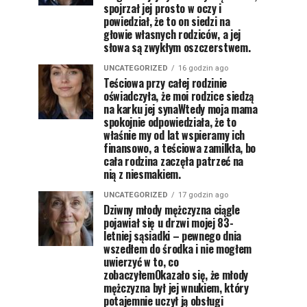
spojrzał jej prosto w oczy i
powiedział, że to on siedzi na
głowie własnych rodziców, a jej
słowa są zwykłym oszczerstwem.
UNCATEGORIZED
16 godzin ago
Teściowa przy całej rodzinie
oświadczyła, że moi rodzice siedzą
na karku jej synaWtedy moja mama
spokojnie odpowiedziała, że to
właśnie my od lat wspieramy ich
finansowo, a teściowa zamilkła, bo
cała rodzina zaczęła patrzeć na
nią z niesmakiem.
UNCATEGORIZED
17 godzin ago
Dziwny młody mężczyzna ciągle
pojawiał się u drzwi mojej 83-
letniej sąsiadki – pewnego dnia
wszedłem do środka i nie mogłem
uwierzyć w to, co
zobaczyłemOkazało się, że młody
mężczyzna był jej wnukiem, który
potajemnie uczył ją obsługi