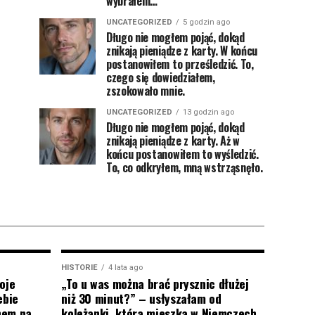
wybrałem…”
UNCATEGORIZED
5 godzin ago
Długo nie mogłem pojąć, dokąd
znikają pieniądze z karty. W końcu
postanowiłem to prześledzić. To,
czego się dowiedziałem,
zszokowało mnie.
UNCATEGORIZED
13 godzin ago
Długo nie mogłem pojąć, dokąd
znikają pieniądze z karty. Aż w
końcu postanowiłem to wyśledzić.
To, co odkryłem, mną wstrząsnęło.
HISTORIE
4 lata ago
oje
„To u was można brać prysznic dłużej
ebie
niż 30 minut?” – usłyszałam od
onem na
koleżanki, która mieszka w Niemczech