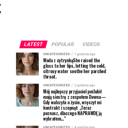
t
LATEST
POPULAR
VIDEOS
UNCATEGORIZED
1 godzinę ago
Woda z cytrynkąShe raised the
glass to her lips, letting the cold,
citrusy water soothe her parched
throat.
UNCATEGORIZED
2 godziny ago
Mój najlepszy przyjaciel poślubił
moją siostrę z zespołem Downa—
Gdy walczyła o życie, wręczył mi
kontrakt i szepnął: „Teraz
poznasz, dlaczego NAPRAWDĘ ją
wybrałem…”
UNCATEGORIZED
4 godziny ago