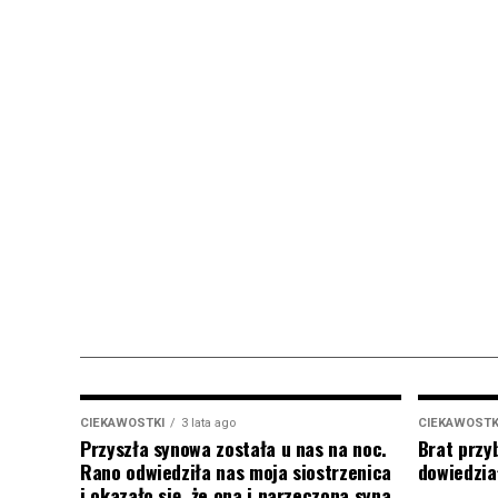
CIEKAWOSTKI
3 lata ago
CIEKAWOSTK
Przyszła synowa została u nas na noc.
Brat przy
Rano odwiedziła nas moja siostrzenica
dowiedział
i okazało się, że ona i narzeczona syna