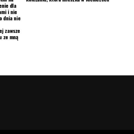
enie dla
mi i nie
o dnia nie
ej zawsze
mu ze mną