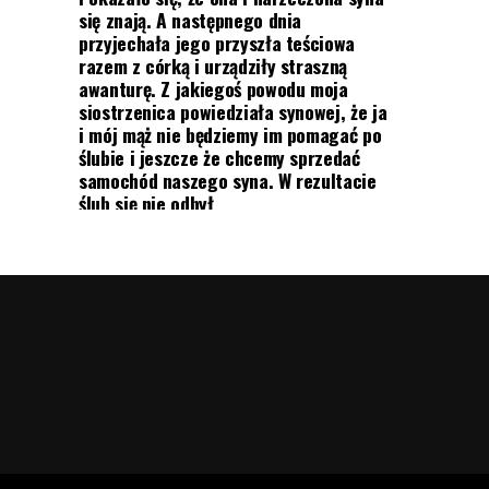
się znają. A następnego dnia
przyjechała jego przyszła teściowa
razem z córką i urządziły straszną
awanturę. Z jakiegoś powodu moja
siostrzenica powiedziała synowej, że ja
i mój mąż nie będziemy im pomagać po
ślubie i jeszcze że chcemy sprzedać
samochód naszego syna. W rezultacie
ślub się nie odbył