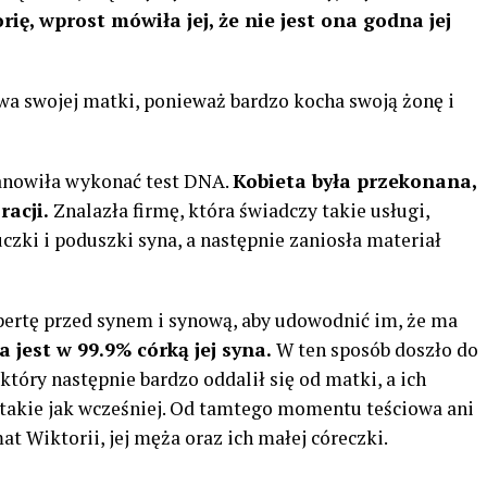
ię, wprost mówiła jej, że nie jest ona godna jej
wa swojej matki, ponieważ bardzo kocha swoją żonę i
tanowiła wykonać test DNA.
Kobieta była przekonana,
racji.
Znalazła firmę, która świadczy takie usługi,
czki i poduszki syna, a następnie zaniosła materiał
ertę przed synem i synową, aby udowodnić im, że ma
 jest w 99.9% córką jej syna.
W ten sposób doszło do
który następnie bardzo oddalił się od matki, a ich
ż takie jak wcześniej. Od tamtego momentu teściowa ani
at Wiktorii, jej męża oraz ich małej córeczki.