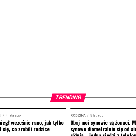
TRENDING
I
4 lata ago
RODZINA
5 lat ago
biegł wcześnie rano, jak tylko
Obaj moi synowie są żonaci. M
 się, co zrobili rodzice
synowe diametralnie się od si
różnią – jedna siedzi z telef