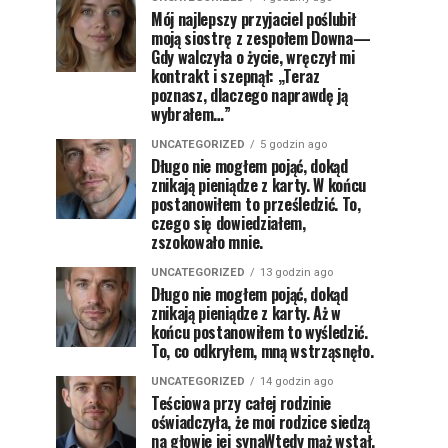
Mój najlepszy przyjaciel poślubił
moją siostrę z zespołem Downa—
Gdy walczyła o życie, wręczył mi
kontrakt i szepnął: „Teraz
poznasz, dlaczego naprawdę ją
wybrałem…”
UNCATEGORIZED
5 godzin ago
Długo nie mogłem pojąć, dokąd
znikają pieniądze z karty. W końcu
postanowiłem to prześledzić. To,
czego się dowiedziałem,
zszokowało mnie.
UNCATEGORIZED
13 godzin ago
Długo nie mogłem pojąć, dokąd
znikają pieniądze z karty. Aż w
końcu postanowiłem to wyśledzić.
To, co odkryłem, mną wstrząsnęło.
UNCATEGORIZED
14 godzin ago
Teściowa przy całej rodzinie
oświadczyła, że moi rodzice siedzą
na głowie jej synaWtedy mąż wstał,