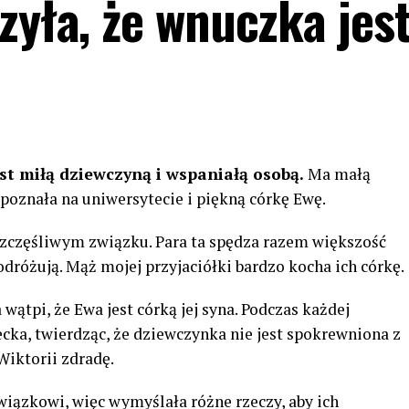
zyła, że wnuczka jes
jest miłą dziewczyną i wspaniałą osobą.
Ma małą
poznała na uniwersytecie i piękną córkę Ewę.
 szczęśliwym związku. Para ta spędza razem większość
odróżują. Mąż mojej przyjaciółki bardzo kocha ich córkę.
ątpi, że Ewa jest córką jej syna. Podczas każdej
cka, twierdząc, że dziewczynka nie jest spokrewniona z
Wiktorii zdradę.
wiązkowi, więc wymyślała różne rzeczy, aby ich