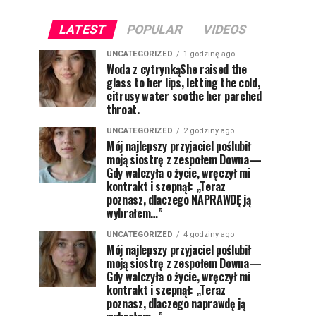
LATEST
POPULAR
VIDEOS
UNCATEGORIZED
1 godzinę ago
Woda z cytrynkąShe raised the
glass to her lips, letting the cold,
citrusy water soothe her parched
throat.
UNCATEGORIZED
2 godziny ago
Mój najlepszy przyjaciel poślubił
moją siostrę z zespołem Downa—
Gdy walczyła o życie, wręczył mi
kontrakt i szepnął: „Teraz
poznasz, dlaczego NAPRAWDĘ ją
wybrałem…”
UNCATEGORIZED
4 godziny ago
Mój najlepszy przyjaciel poślubił
moją siostrę z zespołem Downa—
Gdy walczyła o życie, wręczył mi
kontrakt i szepnął: „Teraz
poznasz, dlaczego naprawdę ją