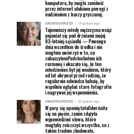
komputera, by mogła zamówić
przez internet ulubione pierogi z
nadzieniem z kaszy gryczanej.
UNCATEGORIZED
19 godzin ago
Tajemniczy młody mężczyzna wciąż
pojawiał się pod drzwiami mojej
83-letniej sąsiadki — Pewnego
dnia wszedłem do środka i nie
mogłem uwierzyć w to, co
zobaczyłemPodsłuchałem ich
rozmowę i okazało się, że ten
młodzieniec był jej wnukiem, który
od lat ukrywał przed rodziną, że
regularnie odwiedza babcię, by
wspólnie oglądać stare fotografie
i nagrywać jej wspomnienia.
UNCATEGORIZED
20 godzin ago
W porę się opamiętałaOdwróciła
się na pięcie, zanim zdążyła
wypowiedzieć słowa, które
mogłyby zniszczyć wszystko, co z
takim trudem zbudowała.