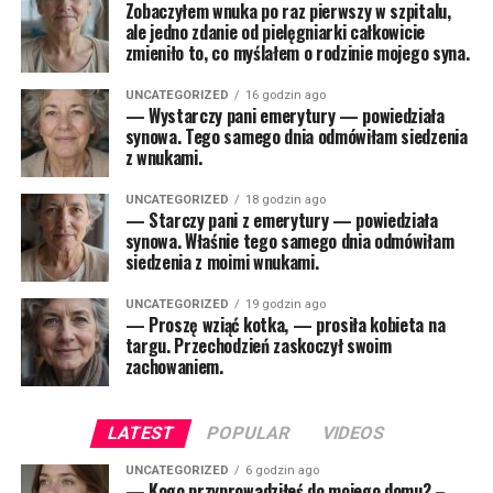
Zobaczyłem wnuka po raz pierwszy w szpitalu,
ale jedno zdanie od pielęgniarki całkowicie
zmieniło to, co myślałem o rodzinie mojego syna.
UNCATEGORIZED
16 godzin ago
— Wystarczy pani emerytury — powiedziała
synowa. Tego samego dnia odmówiłam siedzenia
z wnukami.
UNCATEGORIZED
18 godzin ago
— Starczy pani z emerytury — powiedziała
synowa. Właśnie tego samego dnia odmówiłam
siedzenia z moimi wnukami.
UNCATEGORIZED
19 godzin ago
— Proszę wziąć kotka, — prosiła kobieta na
targu. Przechodzień zaskoczył swoim
zachowaniem.
LATEST
POPULAR
VIDEOS
UNCATEGORIZED
6 godzin ago
— Kogo przyprowadziłeś do mojego domu? –