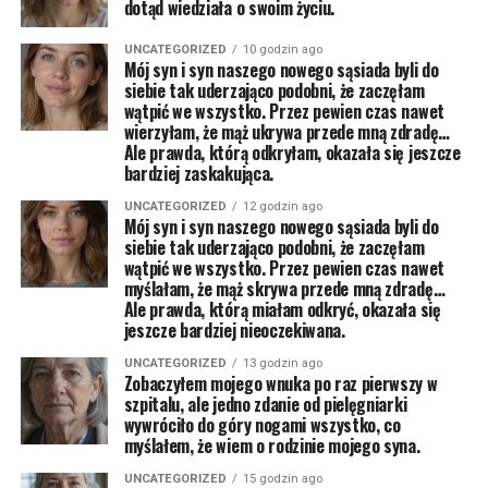
dotąd wiedziała o swoim życiu.
UNCATEGORIZED
10 godzin ago
Mój syn i syn naszego nowego sąsiada byli do
siebie tak uderzająco podobni, że zaczęłam
wątpić we wszystko. Przez pewien czas nawet
wierzyłam, że mąż ukrywa przede mną zdradę…
Ale prawda, którą odkryłam, okazała się jeszcze
bardziej zaskakująca.
UNCATEGORIZED
12 godzin ago
Mój syn i syn naszego nowego sąsiada byli do
siebie tak uderzająco podobni, że zaczęłam
wątpić we wszystko. Przez pewien czas nawet
myślałam, że mąż skrywa przede mną zdradę…
Ale prawda, którą miałam odkryć, okazała się
jeszcze bardziej nieoczekiwana.
UNCATEGORIZED
13 godzin ago
Zobaczyłem mojego wnuka po raz pierwszy w
szpitalu, ale jedno zdanie od pielęgniarki
wywróciło do góry nogami wszystko, co
myślałem, że wiem o rodzinie mojego syna.
UNCATEGORIZED
15 godzin ago