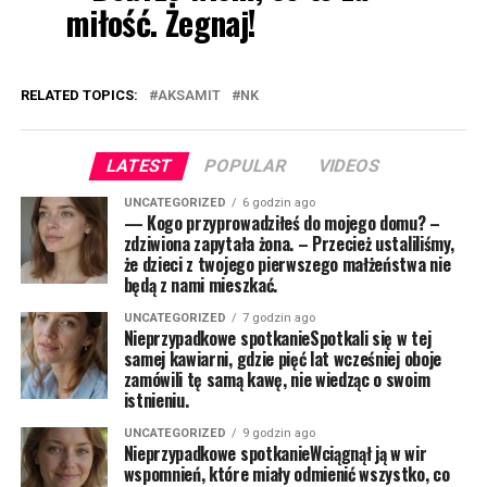
miłość. Żegnaj!
RELATED TOPICS:
AKSAMIT
NK
LATEST
POPULAR
VIDEOS
UNCATEGORIZED
6 godzin ago
— Kogo przyprowadziłeś do mojego domu? –
zdziwiona zapytała żona. – Przecież ustaliliśmy,
że dzieci z twojego pierwszego małżeństwa nie
będą z nami mieszkać.
UNCATEGORIZED
7 godzin ago
Nieprzypadkowe spotkanieSpotkali się w tej
samej kawiarni, gdzie pięć lat wcześniej oboje
zamówili tę samą kawę, nie wiedząc o swoim
istnieniu.
UNCATEGORIZED
9 godzin ago
Nieprzypadkowe spotkanieWciągnął ją w wir
wspomnień, które miały odmienić wszystko, co