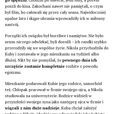
go spędzili
. Chodzili po mieście, jedli lody, a potem
poszli do kina. Zakochani nawet nie pamiętali, o czym
był film, bo całowali się przez cały seans. Najwidoczniej
upalne lato i skąpe ubrania wprowadziły ich w miłosny
nastrój.
Początki ich związku był burzliwe i namiętne. Nie było
sensu niczego odwlekać, byli dorośli – ich randki szybko
przerodziły się we wspólne życie. Nikola przychodziła do
Kuby i zostawała w jego mieszkaniu na tydzień albo
dłużej. Nikt by nie pomyślał, że
pewnego dnia ich
szczęście zostanie kompletnie
rozbite z powodu
egoizmu.
Mieszkanie podarowali Kubie jego rodzice, samochód
też. Chłopak pracował w firmie swojego ojca, a Nikola
studiowała na uniwersytecie. Rodzice widzieli w
przyszłości swojego syna jako następcę ojca w firmie i
wiązali z nim duże nadzieje
. Kuba chciał założyć