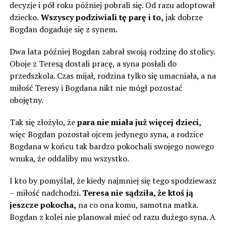
decyzje i pół roku później pobrali się. Od razu adoptował
dziecko.
Wszyscy podziwiali tę parę i to,
jak dobrze
Bogdan dogaduje się z synem.
Dwa lata później Bogdan zabrał swoją rodzinę do stolicy.
Oboje z Teresą dostali pracę, a syna posłali do
przedszkola. Czas mijał, rodzina tylko się umacniała, a na
miłość Teresy i Bogdana nikt nie mógł pozostać
obojętny.
Tak się złożyło, że
para nie miała już więcej dzieci,
więc Bogdan pozostał ojcem jedynego syna, a rodzice
Bogdana w końcu tak bardzo pokochali swojego nowego
wnuka, że ​​oddaliby mu wszystko.
I kto by pomyślał, że kiedy najmniej się tego spodziewasz
– miłość nadchodzi
. Teresa nie sądziła, że ​​ktoś ją
jeszcze pokocha,
na co ona komu, samotna matka.
Bogdan z kolei nie planował mieć od razu dużego syna. A