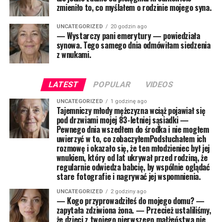
zmieniło to, co myślałem o rodzinie mojego syna.
UNCATEGORIZED
20 godzin ago
— Wystarczy pani emerytury — powiedziała
synowa. Tego samego dnia odmówiłam siedzenia
z wnukami.
LATEST
POPULAR
VIDEOS
UNCATEGORIZED
1 godzinę ago
Tajemniczy młody mężczyzna wciąż pojawiał się
pod drzwiami mojej 83-letniej sąsiadki —
Pewnego dnia wszedłem do środka i nie mogłem
uwierzyć w to, co zobaczyłemPodsłuchałem ich
rozmowę i okazało się, że ten młodzieniec był jej
wnukiem, który od lat ukrywał przed rodziną, że
regularnie odwiedza babcię, by wspólnie oglądać
stare fotografie i nagrywać jej wspomnienia.
UNCATEGORIZED
2 godziny ago
— Kogo przyprowadziłeś do mojego domu? —
zapytała zdziwiona żona. — Przecież ustaliliśmy,
że dzieci z twojego pierwszego małżeństwa nie