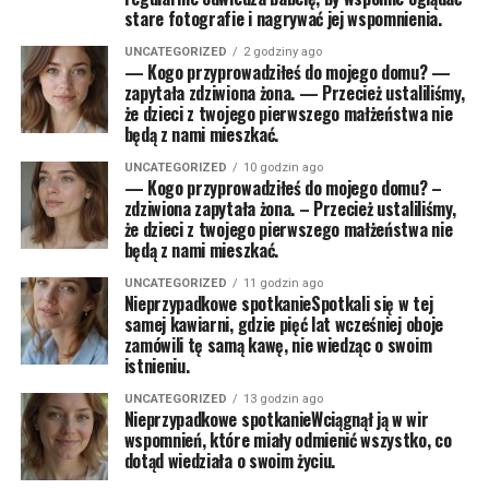
stare fotografie i nagrywać jej wspomnienia.
UNCATEGORIZED
2 godziny ago
— Kogo przyprowadziłeś do mojego domu? —
zapytała zdziwiona żona. — Przecież ustaliliśmy,
że dzieci z twojego pierwszego małżeństwa nie
będą z nami mieszkać.
UNCATEGORIZED
10 godzin ago
— Kogo przyprowadziłeś do mojego domu? –
zdziwiona zapytała żona. – Przecież ustaliliśmy,
że dzieci z twojego pierwszego małżeństwa nie
będą z nami mieszkać.
UNCATEGORIZED
11 godzin ago
Nieprzypadkowe spotkanieSpotkali się w tej
samej kawiarni, gdzie pięć lat wcześniej oboje
zamówili tę samą kawę, nie wiedząc o swoim
istnieniu.
UNCATEGORIZED
13 godzin ago
Nieprzypadkowe spotkanieWciągnął ją w wir
wspomnień, które miały odmienić wszystko, co
dotąd wiedziała o swoim życiu.