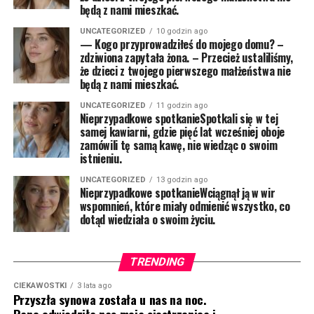
będą z nami mieszkać.
UNCATEGORIZED
10 godzin ago
— Kogo przyprowadziłeś do mojego domu? –
zdziwiona zapytała żona. – Przecież ustaliliśmy,
że dzieci z twojego pierwszego małżeństwa nie
będą z nami mieszkać.
UNCATEGORIZED
11 godzin ago
Nieprzypadkowe spotkanieSpotkali się w tej
samej kawiarni, gdzie pięć lat wcześniej oboje
zamówili tę samą kawę, nie wiedząc o swoim
istnieniu.
UNCATEGORIZED
13 godzin ago
Nieprzypadkowe spotkanieWciągnął ją w wir
wspomnień, które miały odmienić wszystko, co
dotąd wiedziała o swoim życiu.
TRENDING
CIEKAWOSTKI
3 lata ago
Przyszła synowa została u nas na noc.