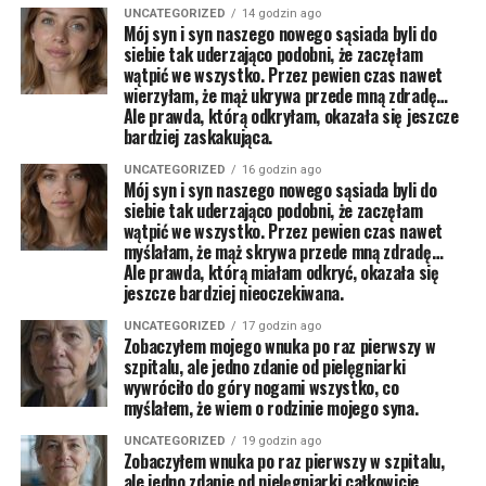
UNCATEGORIZED
14 godzin ago
Mój syn i syn naszego nowego sąsiada byli do
siebie tak uderzająco podobni, że zaczęłam
wątpić we wszystko. Przez pewien czas nawet
wierzyłam, że mąż ukrywa przede mną zdradę…
Ale prawda, którą odkryłam, okazała się jeszcze
bardziej zaskakująca.
UNCATEGORIZED
16 godzin ago
Mój syn i syn naszego nowego sąsiada byli do
siebie tak uderzająco podobni, że zaczęłam
wątpić we wszystko. Przez pewien czas nawet
myślałam, że mąż skrywa przede mną zdradę…
Ale prawda, którą miałam odkryć, okazała się
jeszcze bardziej nieoczekiwana.
UNCATEGORIZED
17 godzin ago
Zobaczyłem mojego wnuka po raz pierwszy w
szpitalu, ale jedno zdanie od pielęgniarki
wywróciło do góry nogami wszystko, co
myślałem, że wiem o rodzinie mojego syna.
UNCATEGORIZED
19 godzin ago
Zobaczyłem wnuka po raz pierwszy w szpitalu,
ale jedno zdanie od pielęgniarki całkowicie