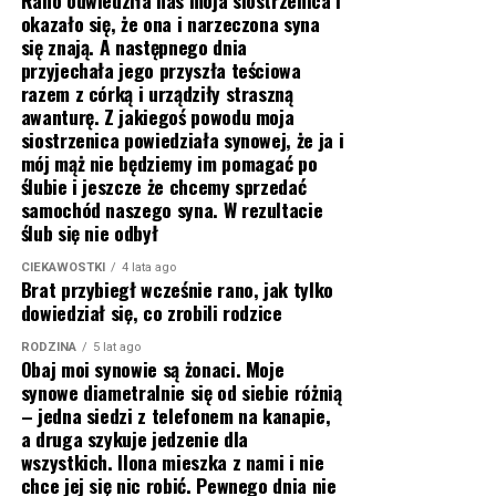
Rano odwiedziła nas moja siostrzenica i
okazało się, że ona i narzeczona syna
się znają. A następnego dnia
przyjechała jego przyszła teściowa
razem z córką i urządziły straszną
awanturę. Z jakiegoś powodu moja
siostrzenica powiedziała synowej, że ja i
mój mąż nie będziemy im pomagać po
ślubie i jeszcze że chcemy sprzedać
samochód naszego syna. W rezultacie
ślub się nie odbył
CIEKAWOSTKI
4 lata ago
Brat przybiegł wcześnie rano, jak tylko
dowiedział się, co zrobili rodzice
RODZINA
5 lat ago
Obaj moi synowie są żonaci. Moje
synowe diametralnie się od siebie różnią
– jedna siedzi z telefonem na kanapie,
a druga szykuje jedzenie dla
wszystkich. Ilona mieszka z nami i nie
chce jej się nic robić. Pewnego dnia nie