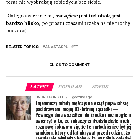
teraz nie wyobrażają sobie życia bez siebie.
Dlatego uwierzcie mi,
szczęście jest tuż obok, jest
bardzo blisko,
po prostu czasami trzeba na nie trochę
poczekać.
RELATED TOPICS:
ANASTASPL
FT
CLICK TO COMMENT
LATEST
POPULAR
VIDEOS
UNCATEGORIZED
1 godzinę ago
Tajemniczy młody mężczyzna wciąż pojawiał się
pod drzwiami mojej 83-letniej sąsiadki —
Pewnego dnia wszedłem do środka i nie mogłem
uwierzyć w to, co zobaczyłemPodsłuchałem ich
rozmowę i okazało się, że ten młodzieniec był jej
wnukiem, który od lat ukrywał przed rodziną, że
regularnie odwiedza babcię, by wspólnie oglądać