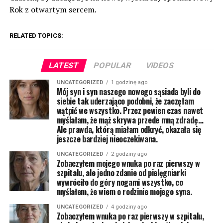
Rok z otwartym sercem.
RELATED TOPICS:
LATEST
POPULAR
VIDEOS
UNCATEGORIZED
1 godzinę ago
Mój syn i syn naszego nowego sąsiada byli do
siebie tak uderzająco podobni, że zaczęłam
wątpić we wszystko. Przez pewien czas nawet
myślałam, że mąż skrywa przede mną zdradę…
Ale prawda, którą miałam odkryć, okazała się
jeszcze bardziej nieoczekiwana.
UNCATEGORIZED
2 godziny ago
Zobaczyłem mojego wnuka po raz pierwszy w
szpitalu, ale jedno zdanie od pielęgniarki
wywróciło do góry nogami wszystko, co
myślałem, że wiem o rodzinie mojego syna.
UNCATEGORIZED
4 godziny ago
Zobaczyłem wnuka po raz pierwszy w szpitalu,