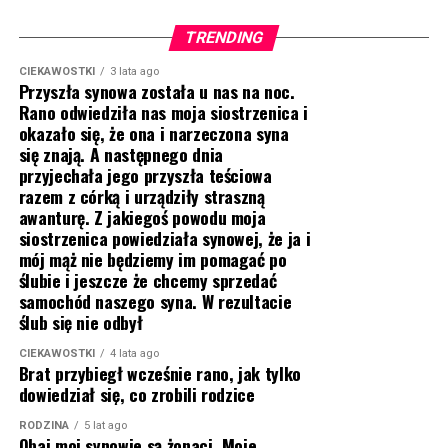
TRENDING
CIEKAWOSTKI
3 lata ago
Przyszła synowa została u nas na noc.
Rano odwiedziła nas moja siostrzenica i
okazało się, że ona i narzeczona syna
się znają. A następnego dnia
przyjechała jego przyszła teściowa
razem z córką i urządziły straszną
awanturę. Z jakiegoś powodu moja
siostrzenica powiedziała synowej, że ja i
mój mąż nie będziemy im pomagać po
ślubie i jeszcze że chcemy sprzedać
samochód naszego syna. W rezultacie
ślub się nie odbył
CIEKAWOSTKI
4 lata ago
Brat przybiegł wcześnie rano, jak tylko
dowiedział się, co zrobili rodzice
RODZINA
5 lat ago
Obaj moi synowie są żonaci. Moje