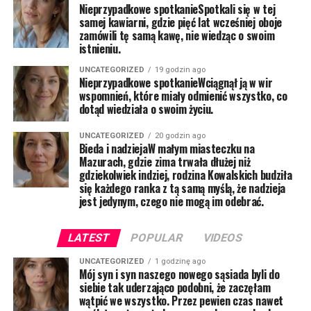
Nieprzypadkowe spotkanieSpotkali się w tej
samej kawiarni, gdzie pięć lat wcześniej oboje
zamówili tę samą kawę, nie wiedząc o swoim
istnieniu.
UNCATEGORIZED
19 godzin ago
Nieprzypadkowe spotkanieWciągnął ją w wir
wspomnień, które miały odmienić wszystko, co
dotąd wiedziała o swoim życiu.
UNCATEGORIZED
20 godzin ago
Bieda i nadziejaW małym miasteczku na
Mazurach, gdzie zima trwała dłużej niż
gdziekolwiek indziej, rodzina Kowalskich budziła
się każdego ranka z tą samą myślą, że nadzieja
jest jedynym, czego nie mogą im odebrać.
LATEST
POPULAR
VIDEOS
UNCATEGORIZED
1 godzinę ago
Mój syn i syn naszego nowego sąsiada byli do
siebie tak uderzająco podobni, że zaczęłam
wątpić we wszystko. Przez pewien czas nawet