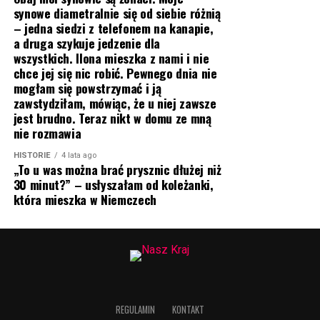
synowe diametralnie się od siebie różnią
– jedna siedzi z telefonem na kanapie,
a druga szykuje jedzenie dla
wszystkich. Ilona mieszka z nami i nie
chce jej się nic robić. Pewnego dnia nie
mogłam się powstrzymać i ją
zawstydziłam, mówiąc, że u niej zawsze
jest brudno. Teraz nikt w domu ze mną
nie rozmawia
HISTORIE
4 lata ago
„To u was można brać prysznic dłużej niż
30 minut?” – usłyszałam od koleżanki,
która mieszka w Niemczech
REGULAMIN
KONTAKT