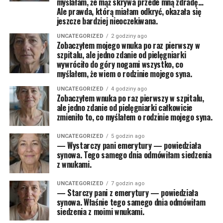
myślałam, że mąż skrywa przede mną zdradę…
Ale prawda, którą miałam odkryć, okazała się
jeszcze bardziej nieoczekiwana.
UNCATEGORIZED
2 godziny ago
Zobaczyłem mojego wnuka po raz pierwszy w
szpitalu, ale jedno zdanie od pielęgniarki
wywróciło do góry nogami wszystko, co
myślałem, że wiem o rodzinie mojego syna.
UNCATEGORIZED
4 godziny ago
Zobaczyłem wnuka po raz pierwszy w szpitalu,
ale jedno zdanie od pielęgniarki całkowicie
zmieniło to, co myślałem o rodzinie mojego syna.
UNCATEGORIZED
5 godzin ago
— Wystarczy pani emerytury — powiedziała
synowa. Tego samego dnia odmówiłam siedzenia
z wnukami.
UNCATEGORIZED
7 godzin ago
— Starczy pani z emerytury — powiedziała
synowa. Właśnie tego samego dnia odmówiłam
siedzenia z moimi wnukami.