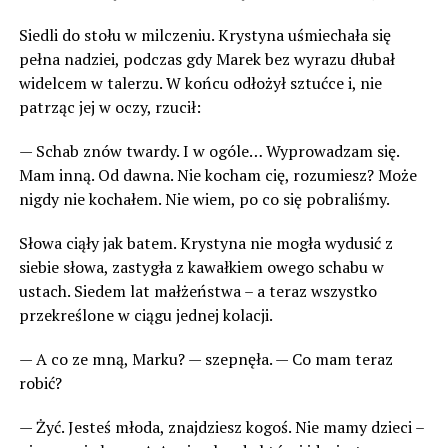
Siedli do stołu w milczeniu. Krystyna uśmiechała się
pełna nadziei, podczas gdy Marek bez wyrazu dłubał
widelcem w talerzu. W końcu odłożył sztućce i, nie
patrząc jej w oczy, rzucił:
— Schab znów twardy. I w ogóle… Wyprowadzam się.
Mam inną. Od dawna. Nie kocham cię, rozumiesz? Może
nigdy nie kochałem. Nie wiem, po co się pobraliśmy.
Słowa ciąły jak batem. Krystyna nie mogła wydusić z
siebie słowa, zastygła z kawałkiem owego schabu w
ustach. Siedem lat małżeństwa – a teraz wszystko
przekreślone w ciągu jednej kolacji.
— A co ze mną, Marku? — szepnęła. — Co mam teraz
robić?
— Żyć. Jesteś młoda, znajdziesz kogoś. Nie mamy dzieci –