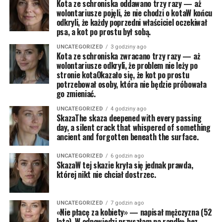
Kota ze schroniska oddawano trzy razy — aż
wolontariusze pojęli, że nie chodzi o kotaW końcu
odkryli, że każdy poprzedni właściciel oczekiwał
psa, a kot po prostu był sobą.
UNCATEGORIZED
3 godziny ago
Kota ze schroniska zwracano trzy razy — aż
wolontariusze odkryli, że problem nie leży po
stronie kotaOkazało się, że kot po prostu
potrzebował osoby, która nie będzie próbowała
go zmieniać.
UNCATEGORIZED
4 godziny ago
SkazaThe skaza deepened with every passing
day, a silent crack that whispered of something
ancient and forgotten beneath the surface.
UNCATEGORIZED
6 godzin ago
SkazaW tej skazie kryła się jednak prawda,
której nikt nie chciał dostrzec.
UNCATEGORIZED
7 godzin ago
«Nie płacę za kobiety» — napisał mężczyzna (52
lata). W odpowiedzi przyszłam na randkę bez