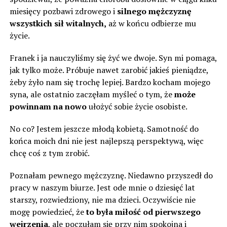
miesięcy pozbawi zdrowego i
silnego mężczyznę
wszystkich sił witalnych,
aż w końcu odbierze mu
życie.
Franek i ja nauczyliśmy się żyć we dwoje. Syn mi pomaga,
jak tylko może. Próbuje nawet zarobić jakieś pieniądze,
żeby żyło nam się trochę lepiej. Bardzo kocham mojego
syna, ale ostatnio zaczęłam myśleć o tym, że
może
powinnam na nowo
ułożyć sobie życie osobiste.
No co? Jestem jeszcze młodą kobietą. Samotność do
końca moich dni nie jest najlepszą perspektywą, więc
chcę coś z tym zrobić.
Poznałam pewnego mężczyznę. Niedawno przyszedł do
pracy w naszym biurze. Jest ode mnie o dziesięć lat
starszy, rozwiedziony, nie ma dzieci. Oczywiście nie
mogę powiedzieć, że
to była miłość od pierwszego
wejrzenia
, ale poczułam się przy nim spokojna i