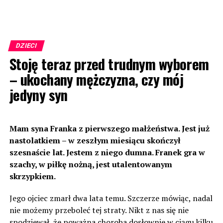
DZIECI
Stoję teraz przed trudnym wyborem
– ukochany mężczyzna, czy mój
jedyny syn
Mam syna Franka z pierwszego małżeństwa. Jest już
nastolatkiem – w zeszłym miesiącu skończył
szesnaście lat. Jestem z niego dumna. Franek gra w
szachy, w piłkę nożną, jest utalentowanym
skrzypkiem.
Jego ojciec zmarł dwa lata temu. Szczerze mówiąc, nadal
nie możemy przeboleć tej straty. Nikt z nas się nie
spodziewał, że poważna choroba dosłownie w ciągu kilku