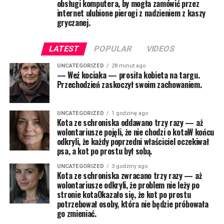
obsługi komputera, by mogła zamówić przez
internet ulubione pierogi z nadzieniem z kaszy
gryczanej.
LATEST
POPULAR
VIDEOS
UNCATEGORIZED
28 minut ago
— Weź kociaka — prosiła kobieta na targu.
Przechodzień zaskoczył swoim zachowaniem.
UNCATEGORIZED
1 godzinę ago
Kota ze schroniska oddawano trzy razy — aż
wolontariusze pojęli, że nie chodzi o kotaW końcu
odkryli, że każdy poprzedni właściciel oczekiwał
psa, a kot po prostu był sobą.
UNCATEGORIZED
3 godziny ago
Kota ze schroniska zwracano trzy razy — aż
wolontariusze odkryli, że problem nie leży po
stronie kotaOkazało się, że kot po prostu
potrzebował osoby, która nie będzie próbowała
go zmieniać.