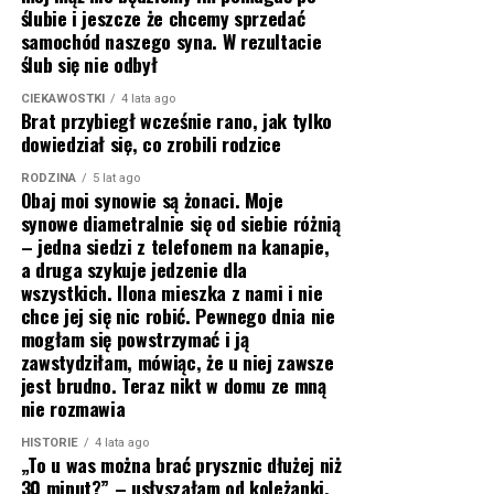
ślubie i jeszcze że chcemy sprzedać
samochód naszego syna. W rezultacie
ślub się nie odbył
CIEKAWOSTKI
4 lata ago
Brat przybiegł wcześnie rano, jak tylko
dowiedział się, co zrobili rodzice
RODZINA
5 lat ago
Obaj moi synowie są żonaci. Moje
synowe diametralnie się od siebie różnią
– jedna siedzi z telefonem na kanapie,
a druga szykuje jedzenie dla
wszystkich. Ilona mieszka z nami i nie
chce jej się nic robić. Pewnego dnia nie
mogłam się powstrzymać i ją
zawstydziłam, mówiąc, że u niej zawsze
jest brudno. Teraz nikt w domu ze mną
nie rozmawia
HISTORIE
4 lata ago
„To u was można brać prysznic dłużej niż
30 minut?” – usłyszałam od koleżanki,