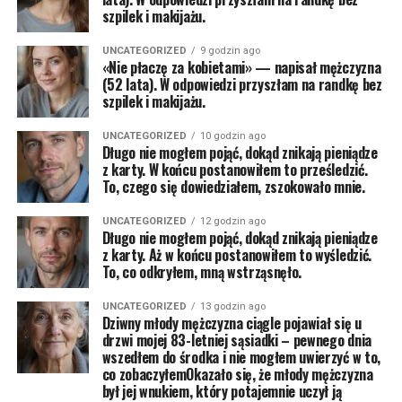
szpilek i makijażu.
UNCATEGORIZED
9 godzin ago
«Nie płaczę za kobietami» — napisał mężczyzna
(52 lata). W odpowiedzi przyszłam na randkę bez
szpilek i makijażu.
UNCATEGORIZED
10 godzin ago
Długo nie mogłem pojąć, dokąd znikają pieniądze
z karty. W końcu postanowiłem to prześledzić.
To, czego się dowiedziałem, zszokowało mnie.
UNCATEGORIZED
12 godzin ago
Długo nie mogłem pojąć, dokąd znikają pieniądze
z karty. Aż w końcu postanowiłem to wyśledzić.
To, co odkryłem, mną wstrząsnęło.
UNCATEGORIZED
13 godzin ago
Dziwny młody mężczyzna ciągle pojawiał się u
drzwi mojej 83-letniej sąsiadki – pewnego dnia
wszedłem do środka i nie mogłem uwierzyć w to,
co zobaczyłemOkazało się, że młody mężczyzna
był jej wnukiem, który potajemnie uczył ją