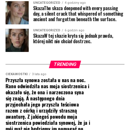
UNCATEGORIZED
4 godziny ago
SkazaThe skaza deepened with every passing
day, a silent crack that whispered of something
ancient and forgotten beneath the surface.
UNCATEGORIZED
6 godzin ago
SkazaW tej skazie kryła się jednak prawda,
której nikt nie chciał dostrzec.
TRENDING
CIEKAWOSTKI
3 lata ago
Przyszła synowa została u nas na noc.
Rano odwiedziła nas moja siostrzenica i
okazało się, że ona i narzeczona syna
się znają. A następnego dnia
przyjechała jego przyszła teściowa
razem z córką i urządziły straszną
awanturę. Z jakiegoś powodu moja
siostrzenica powiedziała synowej, że ja i
mój mąż nie będziemy im pomagać po