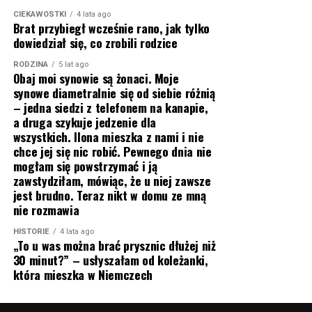
CIEKAWOSTKI
4 lata ago
Brat przybiegł wcześnie rano, jak tylko
dowiedział się, co zrobili rodzice
RODZINA
5 lat ago
Obaj moi synowie są żonaci. Moje
synowe diametralnie się od siebie różnią
– jedna siedzi z telefonem na kanapie,
a druga szykuje jedzenie dla
wszystkich. Ilona mieszka z nami i nie
chce jej się nic robić. Pewnego dnia nie
mogłam się powstrzymać i ją
zawstydziłam, mówiąc, że u niej zawsze
jest brudno. Teraz nikt w domu ze mną
nie rozmawia
HISTORIE
4 lata ago
„To u was można brać prysznic dłużej niż
30 minut?” – usłyszałam od koleżanki,
która mieszka w Niemczech