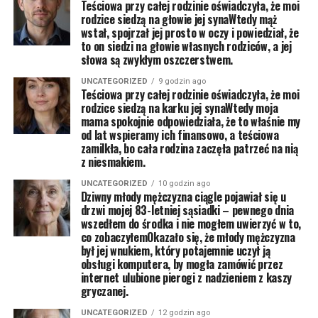
Teściowa przy całej rodzinie oświadczyła, że moi
rodzice siedzą na głowie jej synaWtedy mąż
wstał, spojrzał jej prosto w oczy i powiedział, że
to on siedzi na głowie własnych rodziców, a jej
słowa są zwykłym oszczerstwem.
UNCATEGORIZED
9 godzin ago
Teściowa przy całej rodzinie oświadczyła, że moi
rodzice siedzą na karku jej synaWtedy moja
mama spokojnie odpowiedziała, że to właśnie my
od lat wspieramy ich finansowo, a teściowa
zamilkła, bo cała rodzina zaczęła patrzeć na nią
z niesmakiem.
UNCATEGORIZED
10 godzin ago
Dziwny młody mężczyzna ciągle pojawiał się u
drzwi mojej 83-letniej sąsiadki – pewnego dnia
wszedłem do środka i nie mogłem uwierzyć w to,
co zobaczyłemOkazało się, że młody mężczyzna
był jej wnukiem, który potajemnie uczył ją
obsługi komputera, by mogła zamówić przez
internet ulubione pierogi z nadzieniem z kaszy
gryczanej.
UNCATEGORIZED
12 godzin ago