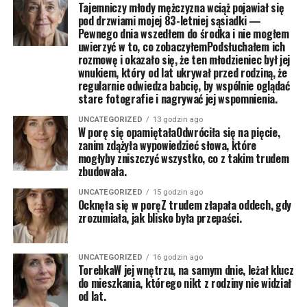
Tajemniczy młody mężczyzna wciąż pojawiał się
pod drzwiami mojej 83-letniej sąsiadki —
Pewnego dnia wszedłem do środka i nie mogłem
uwierzyć w to, co zobaczyłemPodsłuchałem ich
rozmowę i okazało się, że ten młodzieniec był jej
wnukiem, który od lat ukrywał przed rodziną, że
regularnie odwiedza babcię, by wspólnie oglądać
stare fotografie i nagrywać jej wspomnienia.
UNCATEGORIZED
13 godzin ago
W porę się opamiętałaOdwróciła się na pięcie,
zanim zdążyła wypowiedzieć słowa, które
mogłyby zniszczyć wszystko, co z takim trudem
zbudowała.
UNCATEGORIZED
15 godzin ago
Ocknęła się w poręZ trudem złapała oddech, gdy
zrozumiała, jak blisko była przepaści.
UNCATEGORIZED
16 godzin ago
TorebkaW jej wnętrzu, na samym dnie, leżał klucz
do mieszkania, którego nikt z rodziny nie widział
od lat.