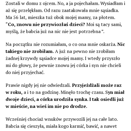
Zostali w domu z ojcem. No, a ja pojechałam. Wysiadłam i
aż się przelękłam. Od razu zaatakowała mnie sąsiadka.
Ma 56 lat, mieszka tuż obok mojej mamy, za płotem.
“
Co, znowu nie przywiozłaś dzieci?
Moi są tacy sami,
myślą, że babcia już na nic nie jest potrzebna ”.
Na początku nie rozumiałam, o co ona mnie oskarża.
Nic
takiego nie zrobiłam.
A już na pewno nie zrobiłam
żadnej krzywdy sąsiadce mojej mamy. I wtedy przyszło
mi do głowy, że pewnie znowu jej córka i syn nie chcieli
do niej przyjechać.
Prawie nigdy jej nie odwiedzali.
Przyjeżdżali może raz
w roku,
a i to na godzinę. Minęło trochę czasu. S
yn miał
dwoje dzieci, a córka urodziła synka. I tak osiedli już
w mieście, na wieś im nie po drodze.
Wcześniej chociaż wnuków przywozili jej na całe lato.
Babcia się cieszyła, miała kogo karmić, bawić, a nawet