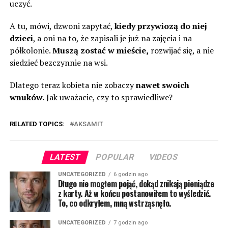
uczyć.
A tu, mówi, dzwoni zapytać,
kiedy przywiozą do niej
dzieci
, a oni na to, że zapisali je już na zajęcia i na
półkolonie.
Muszą zostać w mieście,
rozwijać się, a nie
siedzieć bezczynnie na wsi.
Dlatego teraz kobieta nie zobaczy
nawet swoich
wnuków.
Jak uważacie, czy to sprawiedliwe?
RELATED TOPICS:
AKSAMIT
LATEST
POPULAR
VIDEOS
UNCATEGORIZED
6 godzin ago
Długo nie mogłem pojąć, dokąd znikają pieniądze
z karty. Aż w końcu postanowiłem to wyśledzić.
To, co odkryłem, mną wstrząsnęło.
UNCATEGORIZED
7 godzin ago