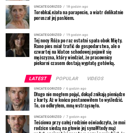
UNCATEGORIZED
18 godzin ago
TorebkaLeżała na parapecie, a wiatr delikatnie
poruszał jej paskiem.
UNCATEGORIZED
19 godzin ago
Tej nocy Róża po raz ostatni spała obok Mięty.
Rano pies miał trafić do gospodarstwa, ale o
czwartej na klatce schodowej pojawił się
mężczyzna, który wiedział, że pracownicy
piekarni czasem dostają wypłatę gotówką.
LATEST
POPULAR
VIDEOS
UNCATEGORIZED
6 godzin ago
Długo nie mogłem pojąć, dokąd znikają pieniądze
z karty. Aż w końcu postanowiłem to wyśledzić.
To, co odkryłem, mną wstrząsnęło.
UNCATEGORIZED
7 godzin ago
Teściowa przy całej rodzinie oświadczyła, że moi
rodzice siedzą na głowie jej synaWtedy mąż