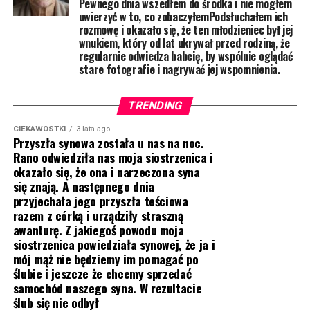
Pewnego dnia wszedłem do środka i nie mogłem
uwierzyć w to, co zobaczyłemPodsłuchałem ich
rozmowę i okazało się, że ten młodzieniec był jej
wnukiem, który od lat ukrywał przed rodziną, że
regularnie odwiedza babcię, by wspólnie oglądać
stare fotografie i nagrywać jej wspomnienia.
TRENDING
CIEKAWOSTKI
3 lata ago
Przyszła synowa została u nas na noc.
Rano odwiedziła nas moja siostrzenica i
okazało się, że ona i narzeczona syna
się znają. A następnego dnia
przyjechała jego przyszła teściowa
razem z córką i urządziły straszną
awanturę. Z jakiegoś powodu moja
siostrzenica powiedziała synowej, że ja i
mój mąż nie będziemy im pomagać po
ślubie i jeszcze że chcemy sprzedać
samochód naszego syna. W rezultacie
ślub się nie odbył