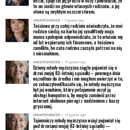
wstał, spojrzał jej prosto w oczy i powiedział, że
to on siedzi na głowie własnych rodziców, a jej
słowa są zwykłym oszczerstwem.
UNCATEGORIZED
9 godzin ago
Teściowa przy całej rodzinie oświadczyła, że moi
rodzice siedzą na karku jej synaWtedy moja
mama spokojnie odpowiedziała, że to właśnie my
od lat wspieramy ich finansowo, a teściowa
zamilkła, bo cała rodzina zaczęła patrzeć na nią
z niesmakiem.
UNCATEGORIZED
10 godzin ago
Dziwny młody mężczyzna ciągle pojawiał się u
drzwi mojej 83-letniej sąsiadki – pewnego dnia
wszedłem do środka i nie mogłem uwierzyć w to,
co zobaczyłemOkazało się, że młody mężczyzna
był jej wnukiem, który potajemnie uczył ją
obsługi komputera, by mogła zamówić przez
internet ulubione pierogi z nadzieniem z kaszy
gryczanej.
UNCATEGORIZED
12 godzin ago
Tajemniczy młody mężczyzna wciąż pojawiał się
pod drzwiami mojej 83-letniej sąsiadki —