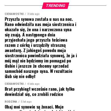
TRENDING
CIEKAWOSTKI
3 lata ago
Przyszła synowa została u nas na noc.
Rano odwiedziła nas moja siostrzenica i
okazało się, że ona i narzeczona syna
się znają. A następnego dnia
przyjechała jego przyszła teściowa
razem z córką i urządziły straszną
awanturę. Z jakiegoś powodu moja
siostrzenica powiedziała synowej, że ja i
mój mąż nie będziemy im pomagać po
ślubie i jeszcze że chcemy sprzedać
samochód naszego syna. W rezultacie
ślub się nie odbył
CIEKAWOSTKI
4 lata ago
Brat przybiegł wcześnie rano, jak tylko
dowiedział się, co zrobili rodzice
RODZINA
5 lat ago
Obaj moi synowie są żonaci. Moje