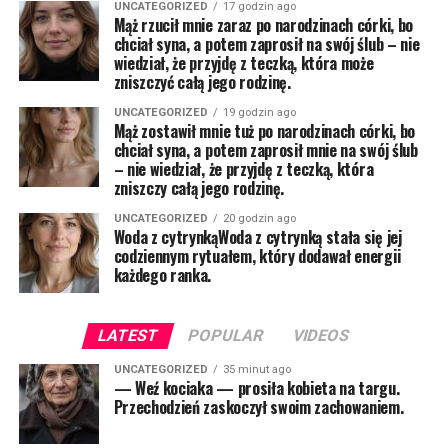
UNCATEGORIZED
17 godzin ago
Mąż rzucił mnie zaraz po narodzinach córki, bo
chciał syna, a potem zaprosił na swój ślub – nie
wiedział, że przyjdę z teczką, która może
zniszczyć całą jego rodzinę.
UNCATEGORIZED
19 godzin ago
Mąż zostawił mnie tuż po narodzinach córki, bo
chciał syna, a potem zaprosił mnie na swój ślub
– nie wiedział, że przyjdę z teczką, która
zniszczy całą jego rodzinę.
UNCATEGORIZED
20 godzin ago
Woda z cytrynkąWoda z cytrynką stała się jej
codziennym rytuałem, który dodawał energii
każdego ranka.
LATEST
POPULAR
VIDEOS
UNCATEGORIZED
35 minut ago
— Weź kociaka — prosiła kobieta na targu.
Przechodzień zaskoczył swoim zachowaniem.