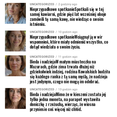
UNCATEGORIZED
2 godziny ago
Nieprzypadkowe spotkanieSpotkali się w tej
samej kawiarni, gdzie pięć lat wcześniej oboje
zamówili tę samą kawę, nie wiedząc o swoim
istnieniu.
UNCATEGORIZED
10 godzin ago
Nieprzypadkowe spotkanieWciągnął ją w wir
wspomnień, które miały odmienić wszystko, co
dotąd wiedziała o swoim życiu.
UNCATEGORIZED
11 godzin ago
Bieda i nadziejaW małym miasteczku na
Mazurach, gdzie zima trwała dłużej niż
gdziekolwiek indziej, rodzina Kowalskich budziła
się każdego ranka z tą samą myślą, że nadzieja
jest jedynym, czego nie mogą im odebrać.
UNCATEGORIZED
13 godzin ago
Bieda i nadziejaMimo że w kieszeni została jej
tylko jedna moneta, na parapet wystawiła
doniczkę z rzeżuchą, wierząc, że wiosna
przyniesie coś więcej niż chłód.