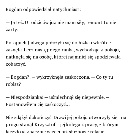
Bogdan odpowiedział natychmiast:
— Ja też. U rodziców już nie mam siły, remont to nie
żarty.
Po kąpieli Jadwiga położyła się do łóżka i wkrótce
zasnęła. Lecz następnego ranka, wychodząc z pokoju,
natknęła się na osobę, której najmniej się spodziewała
zobaczyć.
— Bogdan?! — wykrzyknęła zaskoczona. — Co ty tu
robisz?
— Niespodzianka! — uśmiechnął się niepewnie. —
Postanowiłem cię zaskoczyć…
Nie zdążył dokończyć. Drzwi jej pokoju otworzyły się i na
progu stanął Krzysztof – jej kolega z pracy, z którym
łączyło ją znacznie więcej niż służbowe relacje.