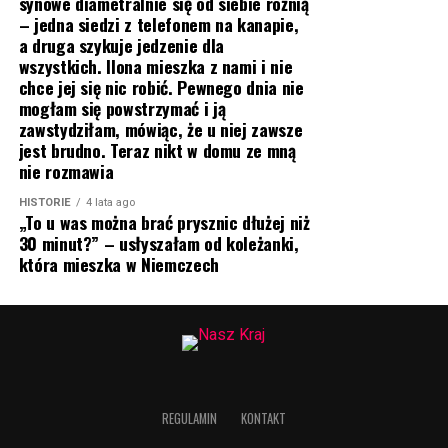
synowe diametralnie się od siebie różnią
– jedna siedzi z telefonem na kanapie,
a druga szykuje jedzenie dla
wszystkich. Ilona mieszka z nami i nie
chce jej się nic robić. Pewnego dnia nie
mogłam się powstrzymać i ją
zawstydziłam, mówiąc, że u niej zawsze
jest brudno. Teraz nikt w domu ze mną
nie rozmawia
HISTORIE
4 lata ago
„To u was można brać prysznic dłużej niż
30 minut?” – usłyszałam od koleżanki,
która mieszka w Niemczech
REGULAMIN
KONTAKT