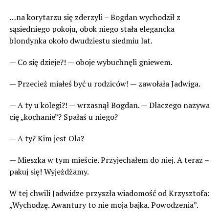
…na korytarzu się zderzyli – Bogdan wychodził z
sąsiedniego pokoju, obok niego stała elegancka
blondynka około dwudziestu siedmiu lat.
— Co się dzieje?! — oboje wybuchnęli gniewem.
— Przecież miałeś być u rodziców! — zawołała Jadwiga.
— A ty u kolegi?! — wrzasnął Bogdan. — Dlaczego nazywa
cię „kochanie”? Spałaś u niego?
— A ty? Kim jest Ola?
— Mieszka w tym mieście. Przyjechałem do niej. A teraz –
pakuj się! Wyjeżdżamy.
W tej chwili Jadwidze przyszła wiadomość od Krzysztofa:
„Wychodzę. Awantury to nie moja bajka. Powodzenia”.