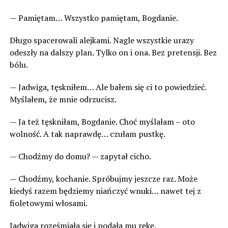
— Pamiętam… Wszystko pamiętam, Bogdanie.
Długo spacerowali alejkami. Nagle wszystkie urazy
odeszły na dalszy plan. Tylko on i ona. Bez pretensji. Bez
bólu.
— Jadwiga, tęskniłem… Ale bałem się ci to powiedzieć.
Myślałem, że mnie odrzucisz.
— Ja też tęskniłam, Bogdanie. Choć myślałam – oto
wolność. A tak naprawdę… czułam pustkę.
— Chodźmy do domu? — zapytał cicho.
— Chodźmy, kochanie. Spróbujmy jeszcze raz. Może
kiedyś razem będziemy niańczyć wnuki… nawet tej z
fioletowymi włosami.
Jadwiga roześmiała się i podała mu rękę.