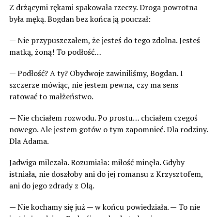
Z drżącymi rękami spakowała rzeczy. Droga powrotna
była męką. Bogdan bez końca ją pouczał:
— Nie przypuszczałem, że jesteś do tego zdolna. Jesteś
matką, żoną! To podłość…
— Podłość? A ty? Obydwoje zawiniliśmy, Bogdan. I
szczerze mówiąc, nie jestem pewna, czy ma sens
ratować to małżeństwo.
— Nie chciałem rozwodu. Po prostu… chciałem czegoś
nowego. Ale jestem gotów o tym zapomnieć. Dla rodziny.
Dla Adama.
Jadwiga milczała. Rozumiała: miłość minęła. Gdyby
istniała, nie doszłoby ani do jej romansu z Krzysztofem,
ani do jego zdrady z Olą.
— Nie kochamy się już — w końcu powiedziała. — To nie