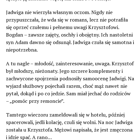
Jadwiga nie wierzyła własnym oczom. Nigdy nie
przypuszczała, że wda się w romans, lecz nie potrafiła
się oprzeć czułemu i pełnemu uwagi Krzysztofowi.
Bogdan – zawsze zajęty, oschły i obojętny. Ich nastoletni
syn Adam dawno się odsunął. Jadwiga czuła się samotna i
niepotrzebna.
A tu nagle – młodość, zainteresowanie, uwaga. Krzysztof
był młodszy, nieżonaty. Jego szczere komplementy i
zachwycone spojrzenia podnosiły samoocenę Jadwigi. Na
wyjazd służbowy pojechali razem, choć mąż nawet nie
pytał, dokąd i po co jedzie. Sam miał jechać do rodziców
– „pomóc przy remoncie”.
Tamtego wieczoru zameldowali się w hotelu, później
spacerowali, jedli kolację, czuli się wolni. Na noc Jadwiga
została u Krzysztofa. Mężowi napisała, że jest zmęczona
i idzie spać. A rano…