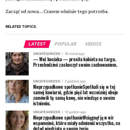
Zacząć od nowa… Czasem właśnie tego potrzeba.
RELATED TOPICS:
LATEST
POPULAR
VIDEOS
UNCATEGORIZED
35 minut ago
— Weź kociaka — prosiła kobieta na targu.
Przechodzień zaskoczył swoim zachowaniem.
UNCATEGORIZED
2 godziny ago
Nieprzypadkowe spotkanieSpotkali się w tej
samej kawiarni, gdzie pięć lat wcześniej oboje
zamówili tę samą kawę, nie wiedząc o swoim
istnieniu.
UNCATEGORIZED
10 godzin ago
Nieprzypadkowe spotkanieWciągnął ją w wir
wspomnień, które miały odmienić wszystko, co
dotąd wiedziała o swoim życiu.