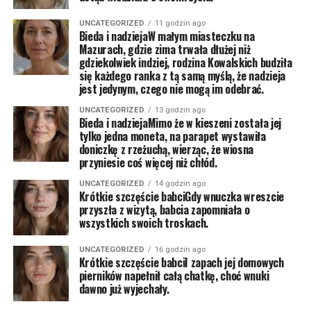
UNCATEGORIZED
11 godzin ago
Bieda i nadziejaW małym miasteczku na
Mazurach, gdzie zima trwała dłużej niż
gdziekolwiek indziej, rodzina Kowalskich budziła
się każdego ranka z tą samą myślą, że nadzieja
jest jedynym, czego nie mogą im odebrać.
UNCATEGORIZED
13 godzin ago
Bieda i nadziejaMimo że w kieszeni została jej
tylko jedna moneta, na parapet wystawiła
doniczkę z rzeżuchą, wierząc, że wiosna
przyniesie coś więcej niż chłód.
UNCATEGORIZED
14 godzin ago
Krótkie szczęście babciGdy wnuczka wreszcie
przyszła z wizytą, babcia zapomniała o
wszystkich swoich troskach.
UNCATEGORIZED
16 godzin ago
Krótkie szczęście babciI zapach jej domowych
pierników napełnił całą chatkę, choć wnuki
dawno już wyjechały.